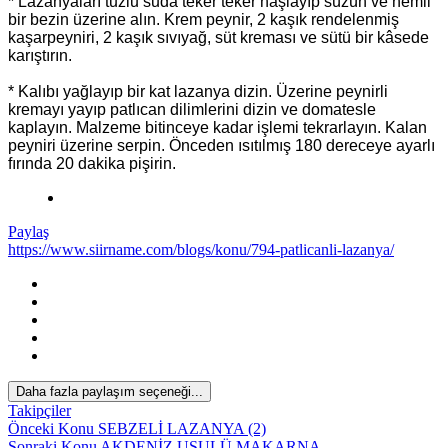
* Lazanyaları tuzlu suda teker teker haşlayıp süzün ve nemli
bir bezin üzerine alın. Krem peynir, 2 kaşık rendelenmiş
kaşarpeyniri, 2 kaşık sıvıyağ, süt kreması ve sütü bir kâsede
karıştırın.
* Kalıbı yağlayıp bir kat lazanya dizin. Üzerine peynirli
kremayı yayıp patlıcan dilimlerini dizin ve domatesle
kaplayın. Malzeme bitinceye kadar işlemi tekrarlayın. Kalan
peyniri üzerine serpin. Önceden ısıtılmış 180 dereceye ayarlı
fırında 20 dakika pişirin.
Paylaş
https://www.siirname.com/blogs/konu/794-patlicanli-lazanya/
*
Daha fazla paylaşım seçeneği...
Takipçiler
Önceki Konu
SEBZELİ LAZANYA (2)
Sonraki Konu
AKDENİZ USULÜ MAKARNA