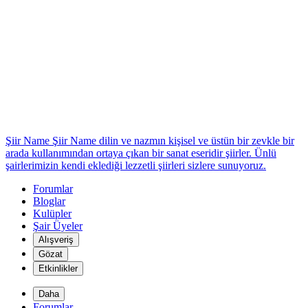
Şiir Name
Şiir Name dilin ve nazmın kişisel ve üstün bir zevkle bir
arada kullanımından ortaya çıkan bir sanat eseridir şiirler. Ünlü
şairlerimizin kendi eklediği lezzetli şiirleri sizlere sunuyoruz.
Forumlar
Bloglar
Kulüpler
Şair Üyeler
Alışveriş
Gözat
Etkinlikler
Daha
Forumlar