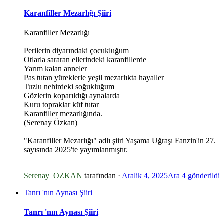
Karanfiller Mezarlığı Şiiri
Karanfiller Mezarlığı
Perilerin diyarındaki çocukluğum
Otlarla sararan ellerindeki karanfillerde
Yarım kalan anneler
Pas tutan yüreklerle yeşil mezarlıkta hayaller
Tuzlu nehirdeki soğukluğum
Gözlerin koparıldığı aynalarda
Kuru topraklar küf tutar
Karanfiller mezarlığında.
(Serenay Özkan)
*
"Karanfiller Mezarlığı" adlı şiiri Yaşama Uğraşı Fanzin'in 27.
sayısında 2025'te yayımlanmıştır.
Serenay_OZKAN
tarafından ·
Aralik 4, 2025
Ara 4
gönderildi
Tanrı 'nın Aynası Şiiri
Tanrı 'nın Aynası Şiiri