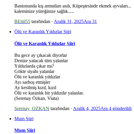
Bastonunda kış armutları asılı, Küpeştesinde ekmek ayvaları...
kaleminize yüreğinize sağlık.....
BEtül55
tarafından ·
Aralik 31, 2025
Ara 31
Ölü ve Karanlık Yıldızlar Şiiri
Ölü ve Karanlık Yıldızlar Şiiri
Bu gece ay çıkacak diyorlar
Denize yatacak tüm yalanlar
Yıldızlarda çıkar mı?
Gökte siyahı yalanlar
Ölü ve karanlık yıldızlar
Ayı sarhoş etmişler
Ay kesilmiş kızıl, kızıl
Ölü ve karanlık bir yıldızdır yalanlar.
*
(Serenay Özkan, Viata)
Serenay_OZKAN
tarafından ·
Aralik 4, 2025
Ara 4
gönderildi
Mum Şiiri
Mum Şiiri