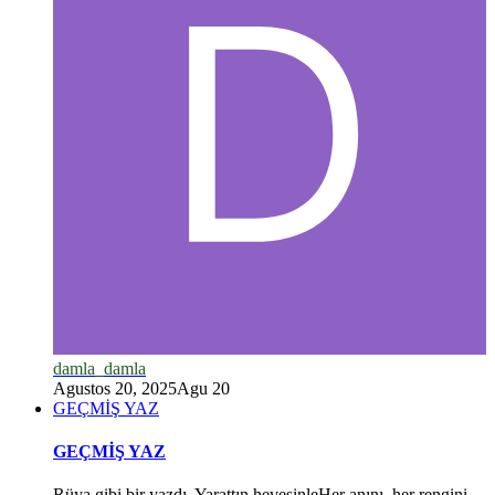
damla_damla
Agustos 20, 2025
Agu 20
GEÇMİŞ YAZ
GEÇMİŞ YAZ
Rüya gibi bir yazdı. Yarattın hevesinleHer anını, her rengini,