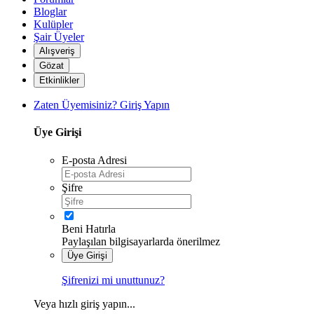
Bloglar
Kulüpler
Şair Üyeler
Alışveriş
Gözat
Etkinlikler
Zaten Üyemisiniz? Giriş Yapın
Üye Girişi
E-posta Adresi
Şifre
Beni Hatırla
Paylaşılan bilgisayarlarda önerilmez
Üye Girişi
Şifrenizi mi unuttunuz?
Veya hızlı giriş yapın...