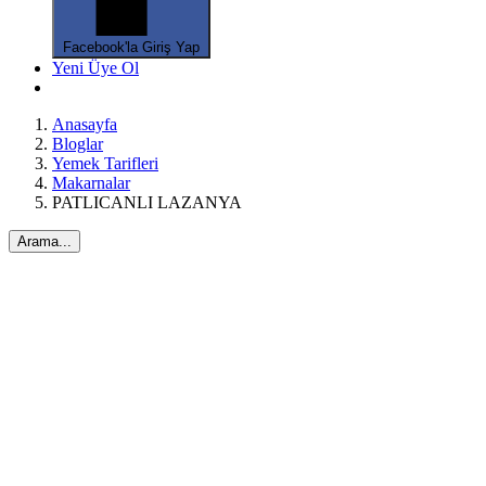
*
Facebook'la Giriş Yap
Yeni Üye Ol
*
Anasayfa
Bloglar
Yemek Tarifleri
Makarnalar
PATLICANLI LAZANYA
Arama...