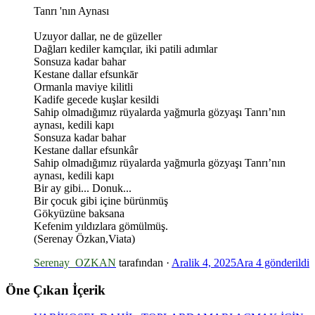
Tanrı 'nın Aynası
Uzuyor dallar, ne de güzeller
Dağları kediler kamçılar, iki patili adımlar
Sonsuza kadar bahar
Kestane dallar efsunkār
Ormanla maviye kilitli
Kadife gecede kuşlar kesildi
Sahip olmadığımız rüyalarda yağmurla gözyaşı Tanrı’nın
aynası, kedili kapı
Sonsuza kadar bahar
Kestane dallar efsunkâr
Sahip olmadığımız rüyalarda yağmurla gözyaşı Tanrı’nın
aynası, kedili kapı
Bir ay gibi... Donuk...
Bir çocuk gibi içine bürünmüş
Gökyüzüne baksana
Kefenim yıldızlara gömülmüş.
(Serenay Özkan,Viata)
Serenay_OZKAN
tarafından ·
Aralik 4, 2025
Ara 4
gönderildi
*
Öne Çıkan İçerik