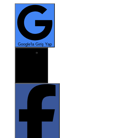
*
Google'la Giriş Yap
*
X ile oturum aç