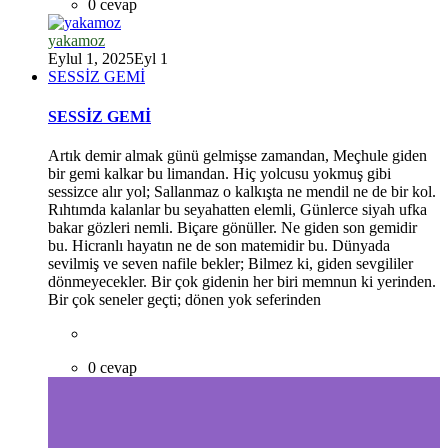
0 cevap
yakamoz
Eylul 1, 2025
Eyl 1
SESSİZ GEMİ
*
SESSİZ GEMİ
Artık demir almak günü gelmişse zamandan, Meçhule giden
bir gemi kalkar bu limandan. Hiç yolcusu yokmuş gibi
sessizce alır yol; Sallanmaz o kalkışta ne mendil ne de bir kol.
Rıhtımda kalanlar bu seyahatten elemli, Günlerce siyah ufka
bakar gözleri nemli. Biçare gönüller. Ne giden son gemidir
bu. Hicranlı hayatın ne de son matemidir bu. Dünyada
sevilmiş ve seven nafile bekler; Bilmez ki, giden sevgililer
*
dönmeyecekler. Bir çok gidenin her biri memnun ki yerinden.
Bir çok seneler geçti; dönen yok seferinden
0 cevap