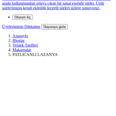
arada kullanımından ortaya çıkan bir sanat eseridir şiirler. Ünlü
şairlerimizin kendi eklediği lezzetli şiirleri sizlere sunuyoruz.
*
Oturum Aç
Üyelerimizin Dikkatine
Duyuruyu gizle
Anasayfa
Bloglar
Yemek Tarifleri
Makarnalar
PATLICANLI LAZANYA