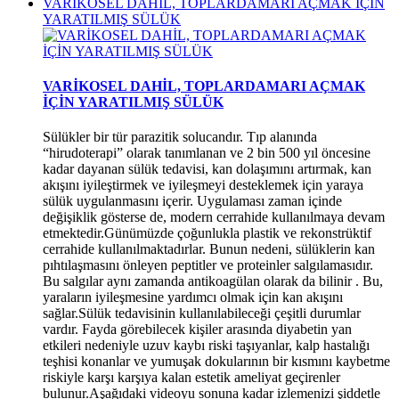
VARİKOSEL DAHİL, TOPLARDAMARI AÇMAK İÇİN
YARATILMIŞ SÜLÜK
*
VARİKOSEL DAHİL, TOPLARDAMARI AÇMAK
İÇİN YARATILMIŞ SÜLÜK
Sülükler bir tür parazitik solucandır. Tıp alanında
“hirudoterapi” olarak tanımlanan ve 2 bin 500 yıl öncesine
kadar dayanan sülük tedavisi, kan dolaşımını artırmak, kan
akışını iyileştirmek ve iyileşmeyi desteklemek için yaraya
sülük uygulanmasını içerir. Uygulaması zaman içinde
değişiklik gösterse de, modern cerrahide kullanılmaya devam
etmektedir.Günümüzde çoğunlukla plastik ve rekonstrüktif
cerrahide kullanılmaktadırlar. Bunun nedeni, sülüklerin kan
pıhtılaşmasını önleyen peptitler ve proteinler salgılamasıdır.
Bu salgılar aynı zamanda antikoagülan olarak da bilinir . Bu,
yaraların iyileşmesine yardımcı olmak için kan akışını
sağlar.Sülük tedavisinin kullanılabileceği çeşitli durumlar
*
vardır. Fayda görebilecek kişiler arasında diyabetin yan
etkileri nedeniyle uzuv kaybı riski taşıyanlar, kalp hastalığı
teşhisi konanlar ve yumuşak dokularının bir kısmını kaybetme
riskiyle karşı karşıya kalan estetik ameliyat geçirenler
bulunur.Aşağıdaki videoyu sonuna kadar izlemenizi şiddetle