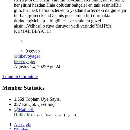
her şiirini hazdan.Hala doludur bahçeler en tatlı sesinle!Bir
gün, bir uzak hatıra özlersen o yazdanKörfezdeki dalgın suya
bir bak, göreceksin:Geçmiş gecelerden biri durmakta
derinden;Mehtap... iri güller... ve senin en güzel
aksin...Velhasıl o rüya duruyor yerli yerinde!YAHYA
KEMAL BEYATLI
0 cevap
likevoyager
Agustos 24, 2025
Agu 24
Tümünü Görüntüle
Member Statistics
1.559
Toplam Üye Sayısı
257
En Çok Çevrimiçi
HaticeK
En Yeni Üye
·
Subat 10
Şub 10
Anasayfa
Bloglar