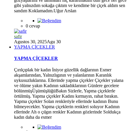
gözyaşlarımı ve lambaları hiç karartmadım dün gece her gece
gibi yalnızdım sokağa çıktım ve kendime bir çiçek aldım sen
sandım Koklamadım.Uğur Arslan
0 cevap
safir
Agustos 30, 2025
Agu 30
YAPMA ÇİÇEKLER
YAPMA ÇİÇEKLER
Çırılçıplak bir kadın İniyor güzellik dağlarının Esmer
akşamlarından, Yalnızlıgının ve yalanlarının Karanlık
uykusuzluklarına. Ellerinde yapma çiçekler Çiçekler yalana
ve ölüme yakın Kadının sakladıklarının Günlere gecelere
bölünmüşÜşümüşlüğüBakın Sizlerle, Yapma çiçeklerle
örtülmüş. Yapma çiçekler Kadını kırmayın, rahat bırakın.
Yapma çiçekler Solan renkleriyle ellerinde kadının Bunu
bilmeyecekler. Yapma çiçeklerin renkleri soluyor Kadının
ellerinde Ah o çılgın renkler Kadının gözlerinde Soldukça
kadın daha da esmer