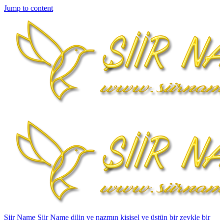
*
*
*
*
*
*
*
Jump to content
*
Şiir Name
Şiir Name dilin ve nazmın kişisel ve üstün bir zevkle bir