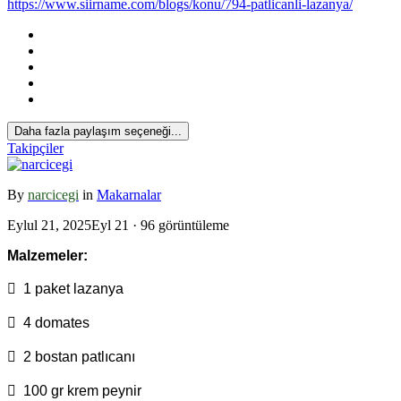
https://www.siirname.com/blogs/konu/794-patlicanli-lazanya/
*
Daha fazla paylaşım seçeneği...
Takipçiler
By
narcicegi
in
Makarnalar
Eylul 21, 2025
Eyl 21
· 96 görüntüleme
Malzemeler:
 1 paket lazanya
 4 domates
 2 bostan patlıcanı
*
 100 gr krem peynir