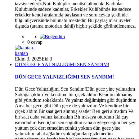
*
tavsiye ederiz.Not: Kulüpler menüsü altındaki Kadınlar
Kulübünde sadece kadınlar, Erkekler Kulübünde ise sadece
erkekler kendi aralarında paylaşım ve soru cevap şeklinde
bilgi alışverişinde bulunabilmektedir. Bu paylaşımlar üyeler
dışında (arama motorları dahil) hiçbir şekilde görüntülenemez.
0 cevap
kaptan
Ekim 3, 2025
Eki 3
DÜN GECE YALNIZLIĞIMI SEN SANDIM!
DÜN GECE YALNIZLIĞIMI SEN SANDIM!
Dün Gece Yalnızlığımı Sen Sandım!Dün gece yine yalnızdım
Sokağa çıktım Ve kendime bir çiçek aldım Kendim almamış
gibi yürüdüm sokaklarda Ve yalnız değilmişim gibi düşündüm
Ama her gece gibi Dün gece de yalnızdım Ve kendime bir
çiçek aldım Bir saat geri alınmış saatler Ben geri almadım Ve
bir saat daha yalnız kalmadım Bir masaya oturdum İki çay
ısmarladım Ben içtim sen soğuttun sana söyleyeceğim her şeyi
yuttum çok dert etmedim çünkü yoktun dün gece yine
yalnızdım rahat ağladım yokluğundan gizlemedim