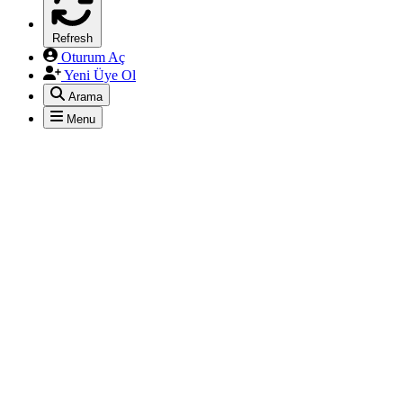
Refresh
Oturum Aç
Yeni Üye Ol
*
Arama
Menu