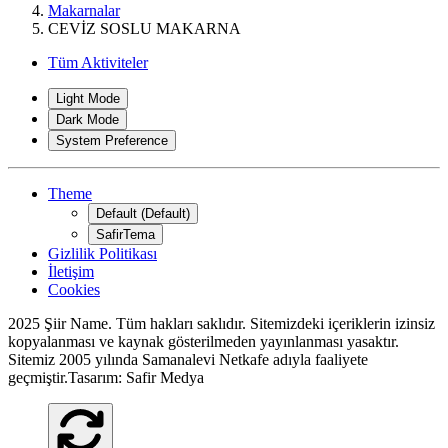
Makarnalar
CEVİZ SOSLU MAKARNA
Tüm Aktiviteler
Light Mode
Dark Mode
System Preference
Theme
Default (Default)
SafirTema
Gizlilik Politikası
İletişim
Cookies
2025 Şiir Name. Tüm hakları saklıdır. Sitemizdeki içeriklerin izinsiz
kopyalanması ve kaynak gösterilmeden yayınlanması yasaktır.
Sitemiz 2005 yılında Samanalevi Netkafe adıyla faaliyete
geçmiştir.Tasarım: Safir Medya