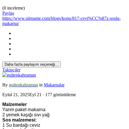
(0 inceleme)
Paylaş
https://www.siirname.com/blogs/konu/817-cevi%CC%87z-soslu-
makarna/
Daha fazla paylaşım seçeneği...
Takipçiler
By
gultenkahraman
in
Makarnalar
Eylul 21, 2025
Eyl 21
· 177 görüntüleme
Malzemeler
Yarım paket makarna
2 yemek kaşığı sıvı yağ
Sos malzemesi:
1 Su bardağı ceviz