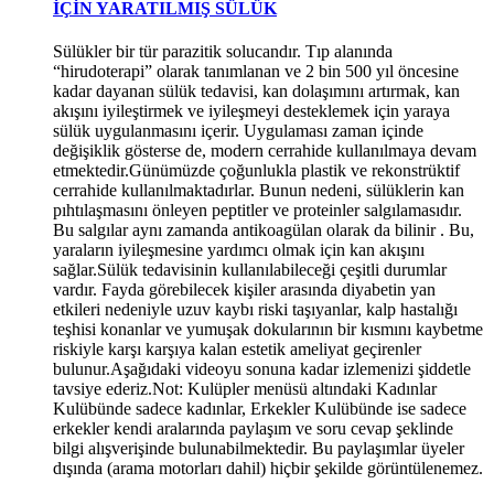
İÇİN YARATILMIŞ SÜLÜK
Sülükler bir tür parazitik solucandır. Tıp alanında
“hirudoterapi” olarak tanımlanan ve 2 bin 500 yıl öncesine
kadar dayanan sülük tedavisi, kan dolaşımını artırmak, kan
akışını iyileştirmek ve iyileşmeyi desteklemek için yaraya
sülük uygulanmasını içerir. Uygulaması zaman içinde
değişiklik gösterse de, modern cerrahide kullanılmaya devam
etmektedir.Günümüzde çoğunlukla plastik ve rekonstrüktif
cerrahide kullanılmaktadırlar. Bunun nedeni, sülüklerin kan
pıhtılaşmasını önleyen peptitler ve proteinler salgılamasıdır.
Bu salgılar aynı zamanda antikoagülan olarak da bilinir . Bu,
yaraların iyileşmesine yardımcı olmak için kan akışını
*
sağlar.Sülük tedavisinin kullanılabileceği çeşitli durumlar
*
vardır. Fayda görebilecek kişiler arasında diyabetin yan
etkileri nedeniyle uzuv kaybı riski taşıyanlar, kalp hastalığı
teşhisi konanlar ve yumuşak dokularının bir kısmını kaybetme
riskiyle karşı karşıya kalan estetik ameliyat geçirenler
bulunur.Aşağıdaki videoyu sonuna kadar izlemenizi şiddetle
tavsiye ederiz.Not: Kulüpler menüsü altındaki Kadınlar
Kulübünde sadece kadınlar, Erkekler Kulübünde ise sadece
erkekler kendi aralarında paylaşım ve soru cevap şeklinde
bilgi alışverişinde bulunabilmektedir. Bu paylaşımlar üyeler
dışında (arama motorları dahil) hiçbir şekilde görüntülenemez.