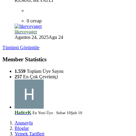
KEMAL BEYATLI
0 cevap
likevoyager
Agustos 24, 2025
Agu 24
Tümünü Görüntüle
Member Statistics
*
1.559
Toplam Üye Sayısı
257
En Çok Çevrimiçi
HaticeK
En Yeni Üye
·
Subat 10
Şub 10
Anasayfa
Bloglar
Yemek Tarifleri