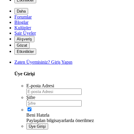
Etkinlikler
Daha
Forumlar
Bloglar
Kulüpler
Şair Üyeler
Alışveriş
Gözat
Etkinlikler
Zaten Üyemisiniz? Giriş Yapın
Üye Girişi
E-posta Adresi
*
*
Şifre
Beni Hatırla
*
Paylaşılan bilgisayarlarda önerilmez
Üye Girişi