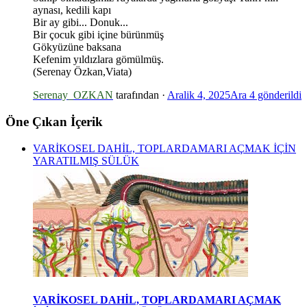
aynası, kedili kapı
*
Bir ay gibi... Donuk...
Bir çocuk gibi içine bürünmüş
Gökyüzüne baksana
Kefenim yıldızlara gömülmüş.
(Serenay Özkan,Viata)
Serenay_OZKAN
tarafından ·
Aralik 4, 2025
Ara 4
gönderildi
Öne Çıkan İçerik
VARİKOSEL DAHİL, TOPLARDAMARI AÇMAK İÇİN
YARATILMIŞ SÜLÜK
*
VARİKOSEL DAHİL, TOPLARDAMARI AÇMAK