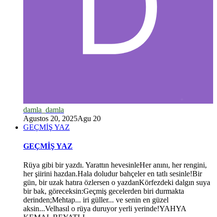
*
damla_damla
Agustos 20, 2025
Agu 20
GEÇMİŞ YAZ
GEÇMİŞ YAZ
Rüya gibi bir yazdı. Yarattın hevesinleHer anını, her rengini,
her şiirini hazdan.Hala doludur bahçeler en tatlı sesinle!Bir
gün, bir uzak hatıra özlersen o yazdanKörfezdeki dalgın suya
bir bak, göreceksin:Geçmiş gecelerden biri durmakta
derinden;Mehtap... iri güller... ve senin en güzel
aksin...Velhasıl o rüya duruyor yerli yerinde!YAHYA