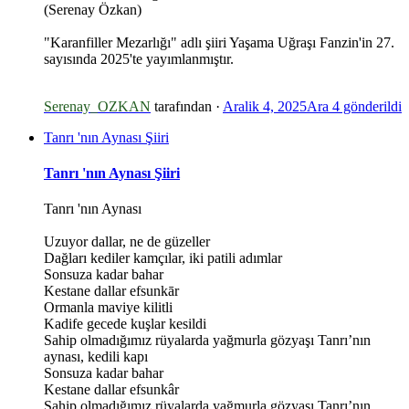
(Serenay Özkan)
"Karanfiller Mezarlığı" adlı şiiri Yaşama Uğraşı Fanzin'in 27.
sayısında 2025'te yayımlanmıştır.
*
*
*
Serenay_OZKAN
tarafından ·
Aralik 4, 2025
Ara 4
gönderildi
Tanrı 'nın Aynası Şiiri
Tanrı 'nın Aynası Şiiri
Tanrı 'nın Aynası
Uzuyor dallar, ne de güzeller
Dağları kediler kamçılar, iki patili adımlar
Sonsuza kadar bahar
Kestane dallar efsunkār
Ormanla maviye kilitli
Kadife gecede kuşlar kesildi
Sahip olmadığımız rüyalarda yağmurla gözyaşı Tanrı’nın
aynası, kedili kapı
Sonsuza kadar bahar
Kestane dallar efsunkâr
Sahip olmadığımız rüyalarda yağmurla gözyaşı Tanrı’nın