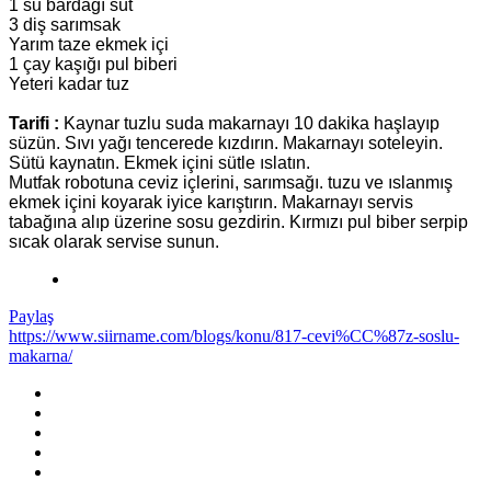
1 su bardağı süt
3 diş sarımsak
Yarım taze ekmek içi
1 çay kaşığı pul biberi
Yeteri kadar tuz
Tarifi :
Kaynar tuzlu suda makarnayı 10 dakika haşlayıp
süzün. Sıvı yağı tencerede kızdırın. Makarnayı soteleyin.
Sütü kaynatın. Ekmek içini sütle ıslatın.
Mutfak robotuna ceviz içlerini, sarımsağı. tuzu ve ıslanmış
ekmek içini koyarak iyice karıştırın. Makarnayı servis
*
tabağına alıp üzerine sosu gezdirin. Kırmızı pul biber serpip
sıcak olarak servise sunun.
*
Paylaş
https://www.siirname.com/blogs/konu/817-cevi%CC%87z-soslu-
makarna/