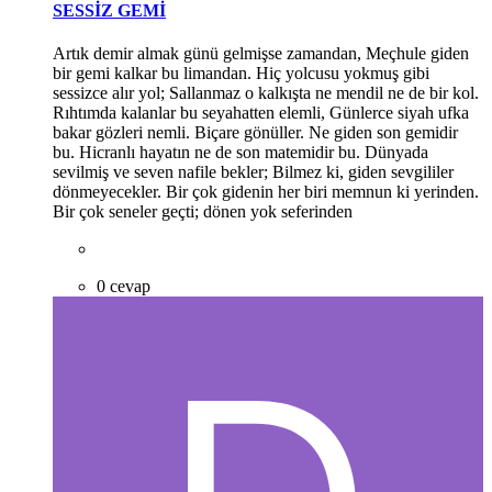
SESSİZ GEMİ
Artık demir almak günü gelmişse zamandan, Meçhule giden
bir gemi kalkar bu limandan. Hiç yolcusu yokmuş gibi
sessizce alır yol; Sallanmaz o kalkışta ne mendil ne de bir kol.
Rıhtımda kalanlar bu seyahatten elemli, Günlerce siyah ufka
bakar gözleri nemli. Biçare gönüller. Ne giden son gemidir
bu. Hicranlı hayatın ne de son matemidir bu. Dünyada
sevilmiş ve seven nafile bekler; Bilmez ki, giden sevgililer
dönmeyecekler. Bir çok gidenin her biri memnun ki yerinden.
Bir çok seneler geçti; dönen yok seferinden
0 cevap
*