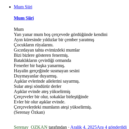
Mum Şiiri
Mum Şiiri
Mum
Yarı yanar mum boş çerçevede gördüğünde kendini
Ayın küresinde yıldızlar bir çember yaratmış
Çocukların rüyalarını.
Gıcırdayan tahta evimizdeki mumlar
Bizi bizlere gösteren fenermiş.
Bataklıkların çevirdiği ormanda
Fenerler bir başka yanarmış.
Hayalin gerçeğinde susmayan sesini
Duymayanlar duyarmış.
Aşıklar evlerinde ailelerini sayarmış.
Sular ateşi söndürür derler
Aşıklar evinde ateş yükselirmiş
Çerçeveler bir olur, sokaklar birleştiğinde
Evler bir olur aşıklar evinde.
Çerçevelerdeki mumların ateşi yükselirmiş.
(Serenay Özkan)
Serenay_OZKAN
tarafından ·
Aralik 4, 2025
Ara 4
gönderildi