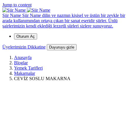
*
*
*
*
*
*
*
*
Jump to content
Şiir Name
Şiir Name dilin ve nazmın kişisel ve üstün bir zevkle bir
*
arada kullanımından ortaya çıkan bir sanat eseridir şiirler. Ünlü
şairlerimizin kendi eklediği lezzetli şiirleri sizlere sunuyoruz.
Oturum Aç
Üyelerimizin Dikkatine
Duyuruyu gizle
Anasayfa
Bloglar
Yemek Tarifleri
Makarnalar
*
CEVİZ SOSLU MAKARNA