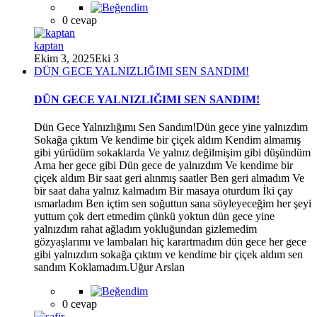
*
0 cevap
kaptan
Ekim 3, 2025
Eki 3
DÜN GECE YALNIZLIĞIMI SEN SANDIM!
DÜN GECE YALNIZLIĞIMI SEN SANDIM!
Dün Gece Yalnızlığımı Sen Sandım!Dün gece yine yalnızdım
Sokağa çıktım Ve kendime bir çiçek aldım Kendim almamış
gibi yürüdüm sokaklarda Ve yalnız değilmişim gibi düşündüm
Ama her gece gibi Dün gece de yalnızdım Ve kendime bir
çiçek aldım Bir saat geri alınmış saatler Ben geri almadım Ve
bir saat daha yalnız kalmadım Bir masaya oturdum İki çay
*
ısmarladım Ben içtim sen soğuttun sana söyleyeceğim her şeyi
yuttum çok dert etmedim çünkü yoktun dün gece yine
yalnızdım rahat ağladım yokluğundan gizlemedim
gözyaşlarımı ve lambaları hiç karartmadım dün gece her gece
gibi yalnızdım sokağa çıktım ve kendime bir çiçek aldım sen
*
sandım Koklamadım.Uğur Arslan
0 cevap