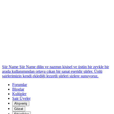
Şiir Name
Şiir Name dilin ve nazmın kişisel ve üstün bir zevkle bir
arada kullanımından ortaya çıkan bir sanat eseridir şiirler. Ünlü
şairlerimizin kendi eklediği lezzetli şiirleri sizlere sunuyoruz.
*
Forumlar
Bloglar
Kulüpler
Şair Üyeler
Alışveriş
Gözat