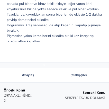
esnada pul biber ve biraz kekik ekleyin -eğer varsa köri
koyabilirsiniz biz de yoktu sadece kekik ve pul biber koyduk-.
Tavuklar da kavrulduktan sonra biberleri de ekleyip 1-2 dakika
çevirip domatesleri ekledim.
Doğranmış 3 diş sarımsağı da atıp kapağını kapatıp pişmeye
bıraktık.
Pişmesine yakın karabiberini ekledim bir iki kez karıştırıp
ocağın altını kapattım.
*
Paylaş
Takipçiler
Önceki Konu
Sonraki Konu
ISPANAKLI HİNDİ
SEBZELI TAVUK DOLMASI
*