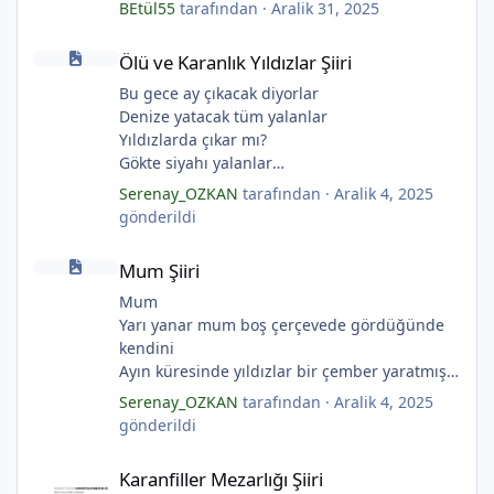
BEtül55
tarafından ·
Aralik 31, 2025
Ölü ve Karanlık Yıldızlar Şiiri
Ölü ve Karanlık Yıldızlar Şiiri
*
Bu gece ay çıkacak diyorlar
Denize yatacak tüm yalanlar
Yıldızlarda çıkar mı?
*
Gökte siyahı yalanlar
Ölü ve karanlık yıldızlar
Serenay_OZKAN
tarafından ·
Aralik 4, 2025
Ayı sarhoş etmişler
gönderildi
Ay kesilmiş kızıl, kızıl
Mum Şiiri
Ölü ve karanlık bir yıldızdır yalanlar.
Mum Şiiri
(Serenay Özkan, Viata)
Mum
Yarı yanar mum boş çerçevede gördüğünde
kendini
*
Ayın küresinde yıldızlar bir çember yaratmış
Çocukların rüyalarını.
Serenay_OZKAN
tarafından ·
Aralik 4, 2025
Gıcırdayan tahta evimizdeki mumlar
gönderildi
Bizi bizlere gösteren fenermiş.
*
Karanfiller Mezarlığı Şiiri
Bataklıkların çevirdiği ormanda
Karanfiller Mezarlığı Şiiri
Fenerler bir başka yanarmış.