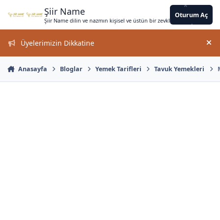
*
*
*
*
Jump to content
*
*
*
*
*
*
*
*
*
*
Şiir Name
Oturum Aç
Şiir Name dilin ve nazmın kişisel ve üstün bir zevkle bir arada kullanımın
*
Üyelerimizin Dikkatine
Duy
Anasayfa
Bloglar
Yemek Tarifleri
Tavuk Yemekleri
*
*
*