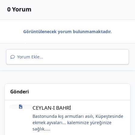
0 Yorum
Görüntülenecek yorum bulunmamaktadır.
Yorum Ekle...
*
Gönderi
CEYLAN-I BAHRİ
*
CEYLAN-I BAHRİ
*
Bastonunda kış armutları asılı, Küpeştesinde
ekmek ayvaları... kaleminize yüreğinize
sağlık.....