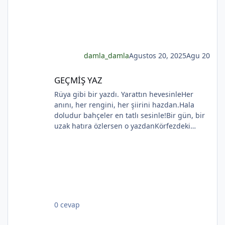
damla_damla
Agustos 20, 2025
Agu 20
GEÇMİŞ YAZ
GEÇMİŞ YAZ
*
Rüya gibi bir yazdı. Yarattın hevesinleHer
anını, her rengini, her şiirini hazdan.Hala
doludur bahçeler en tatlı sesinle!Bir gün, bir
uzak hatıra özlersen o yazdanKörfezdeki
*
dalgın suya bir bak, göreceksin:Geçmiş
gecelerden biri durmakta derinden;Mehtap...
iri güller... ve senin en güzel aksin...Velhasıl o
rüya duruyor yerli yerinde!YAHYA KEMAL
*
*
BEYATLI
0 cevap