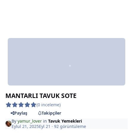
*
*
MANTARLI TAVUK SOTE
(0 inceleme)
*
Paylaş
Takipçiler
By
yamur_lover
in
Tavuk Yemekleri
*
Eylul 21, 2025
Eyl 21
· 92 görüntüleme