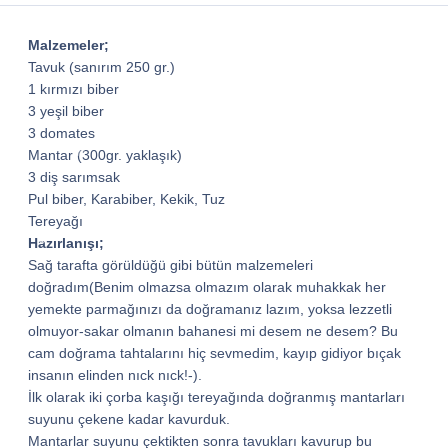
Malzemeler;
Tavuk (sanırım 250 gr.)
1 kırmızı biber
3 yeşil biber
3 domates
Mantar (300gr. yaklaşık)
3 diş sarımsak
Pul biber, Karabiber, Kekik, Tuz
Tereyağı
Hazırlanışı;
Sağ tarafta görüldüğü gibi bütün malzemeleri
doğradım(Benim olmazsa olmazım olarak muhakkak her
yemekte parmağınızı da doğramanız lazım, yoksa lezzetli
*
olmuyor-sakar olmanın bahanesi mi desem ne desem? Bu
cam doğrama tahtalarını hiç sevmedim, kayıp gidiyor bıçak
insanın elinden nıck nıck!-).
*
İlk olarak iki çorba kaşığı tereyağında doğranmış mantarları
suyunu çekene kadar kavurduk.
*
Mantarlar suyunu çektikten sonra tavukları kavurup bu