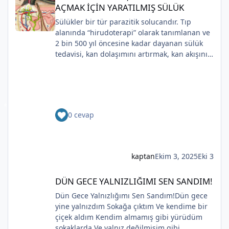
Sahip olmadığımız rüyalarda yağmurla
AÇMAK İÇİN YARATILMIŞ SÜLÜK
gözyaşı Tanrı’nın aynası, kedili kapı
Sülükler bir tür parazitik solucandır. Tıp
Bir ay gibi... Donuk...
alanında “hirudoterapi” olarak tanımlanan ve
Bir çocuk gibi içine bürünmüş
2 bin 500 yıl öncesine kadar dayanan sülük
Gökyüzüne baksana
tedavisi, kan dolaşımını artırmak, kan akışını
Kefenim yıldızlara gömülmüş.
iyileştirmek ve iyileşmeyi desteklemek için
(Serenay Özkan,Viata)
yaraya sülük uygulanmasını içerir.
Uygulaması zaman içinde değişiklik gösterse
de, modern cerrahide kullanılmaya devam
etmektedir.Günümüzde çoğunlukla plastik ve
0 cevap
rekonstrüktif cerrahide kullanılmaktadırlar.
Bunun nedeni, sülüklerin kan pıhtılaşmasını
önleyen peptitler ve proteinler salgılamasıdır.
Bu salgılar aynı zamanda antikoagülan olarak
kaptan
Ekim 3, 2025
Eki 3
da bilinir . Bu, yaraların iyileşmesine yardımcı
olmak için kan akışını sağlar.Sülük tedavisinin
DÜN GECE YALNIZLIĞIMI SEN SANDIM!
DÜN GECE YALNIZLIĞIMI SEN SANDIM!
kullanılabileceği çeşitli durumlar vardır. Fayda
görebilecek kişiler arasında diyabetin yan
Dün Gece Yalnızlığımı Sen Sandım!Dün gece
etkileri nedeniyle uzuv kaybı riski taşıyanlar,
yine yalnızdım Sokağa çıktım Ve kendime bir
*
kalp hastalığı teşhisi konanlar ve yumuşak
çiçek aldım Kendim almamış gibi yürüdüm
dokularının bir kısmını kaybetme riskiyle karşı
sokaklarda Ve yalnız değilmişim gibi