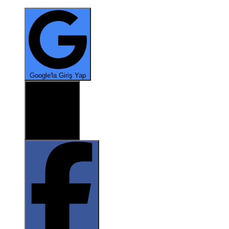
*
Google'la Giriş Yap
X ile oturum aç
*