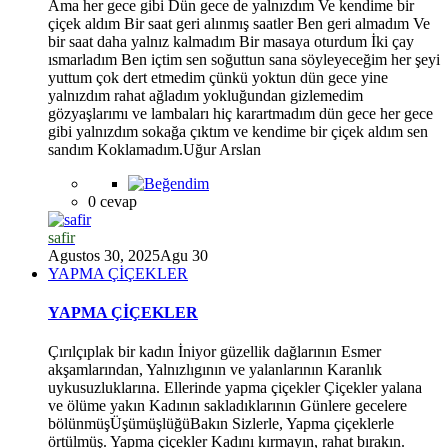
Ama her gece gibi Dün gece de yalnızdım Ve kendime bir
çiçek aldım Bir saat geri alınmış saatler Ben geri almadım Ve
bir saat daha yalnız kalmadım Bir masaya oturdum İki çay
ısmarladım Ben içtim sen soğuttun sana söyleyeceğim her şeyi
yuttum çok dert etmedim çünkü yoktun dün gece yine
yalnızdım rahat ağladım yokluğundan gizlemedim
gözyaşlarımı ve lambaları hiç karartmadım dün gece her gece
gibi yalnızdım sokağa çıktım ve kendime bir çiçek aldım sen
*
sandım Koklamadım.Uğur Arslan
0 cevap
safir
Agustos 30, 2025
Agu 30
YAPMA ÇİÇEKLER
YAPMA ÇİÇEKLER
Çırılçıplak bir kadın İniyor güzellik dağlarının Esmer
akşamlarından, Yalnızlıgının ve yalanlarının Karanlık
uykusuzluklarına. Ellerinde yapma çiçekler Çiçekler yalana
ve ölüme yakın Kadının sakladıklarının Günlere gecelere
bölünmüşÜşümüşlüğüBakın Sizlerle, Yapma çiçeklerle
örtülmüş. Yapma çiçekler Kadını kırmayın, rahat bırakın.