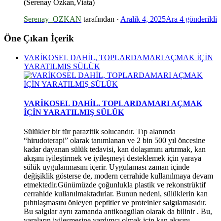
(Serenay Özkan,Viata)
Serenay_OZKAN
tarafından ·
Aralik 4, 2025
Ara 4
gönderildi
Öne Çıkan İçerik
VARİKOSEL DAHİL, TOPLARDAMARI AÇMAK İÇİN
YARATILMIŞ SÜLÜK
*
VARİKOSEL DAHİL, TOPLARDAMARI AÇMAK
İÇİN YARATILMIŞ SÜLÜK
Sülükler bir tür parazitik solucandır. Tıp alanında
“hirudoterapi” olarak tanımlanan ve 2 bin 500 yıl öncesine
kadar dayanan sülük tedavisi, kan dolaşımını artırmak, kan
akışını iyileştirmek ve iyileşmeyi desteklemek için yaraya
sülük uygulanmasını içerir. Uygulaması zaman içinde
değişiklik gösterse de, modern cerrahide kullanılmaya devam
etmektedir.Günümüzde çoğunlukla plastik ve rekonstrüktif
cerrahide kullanılmaktadırlar. Bunun nedeni, sülüklerin kan
pıhtılaşmasını önleyen peptitler ve proteinler salgılamasıdır.
Bu salgılar aynı zamanda antikoagülan olarak da bilinir . Bu,
yaraların iyileşmesine yardımcı olmak için kan akışını