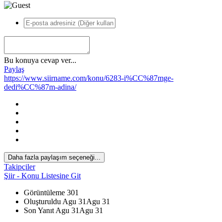
Bu konuya cevap ver...
Paylaş
https://www.siirname.com/konu/6283-i%CC%87mge-
dedi%CC%87m-adina/
*
Daha fazla paylaşım seçeneği...
Takipçiler
Şiir - Konu Listesine Git
Görüntüleme
301
Oluşturuldu
Agu 31
Agu 31
Son Yanıt
Agu 31
Agu 31