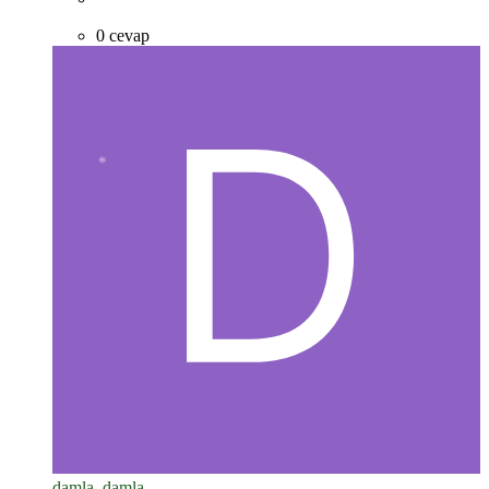
0 cevap
*
*
*
damla_damla