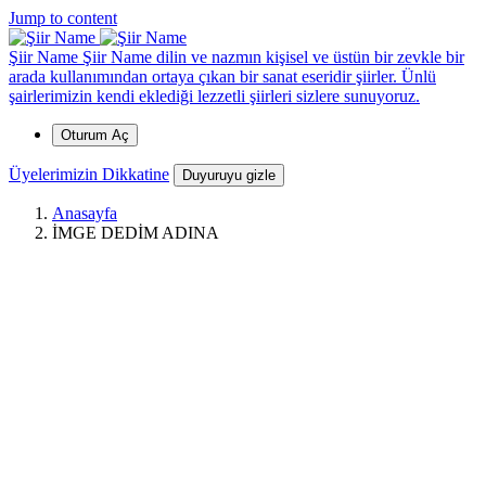
*
*
*
*
*
*
*
Jump to content
Şiir Name
Şiir Name dilin ve nazmın kişisel ve üstün bir zevkle bir
arada kullanımından ortaya çıkan bir sanat eseridir şiirler. Ünlü
şairlerimizin kendi eklediği lezzetli şiirleri sizlere sunuyoruz.
Oturum Aç
Üyelerimizin Dikkatine
Duyuruyu gizle
Anasayfa
İMGE DEDİM ADINA
*