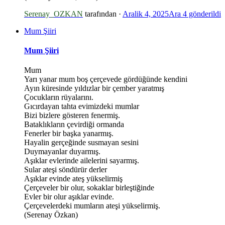
*
Serenay_OZKAN
tarafından ·
Aralik 4, 2025
Ara 4
gönderildi
Mum Şiiri
Mum Şiiri
Mum
Yarı yanar mum boş çerçevede gördüğünde kendini
Ayın küresinde yıldızlar bir çember yaratmış
Çocukların rüyalarını.
Gıcırdayan tahta evimizdeki mumlar
Bizi bizlere gösteren fenermiş.
Bataklıkların çevirdiği ormanda
Fenerler bir başka yanarmış.
Hayalin gerçeğinde susmayan sesini
Duymayanlar duyarmış.
Aşıklar evlerinde ailelerini sayarmış.
Sular ateşi söndürür derler
Aşıklar evinde ateş yükselirmiş
Çerçeveler bir olur, sokaklar birleştiğinde
Evler bir olur aşıklar evinde.
Çerçevelerdeki mumların ateşi yükselirmiş.
(Serenay Özkan)