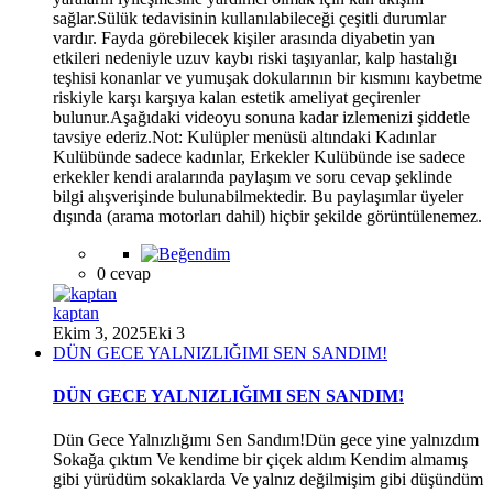
sağlar.Sülük tedavisinin kullanılabileceği çeşitli durumlar
vardır. Fayda görebilecek kişiler arasında diyabetin yan
etkileri nedeniyle uzuv kaybı riski taşıyanlar, kalp hastalığı
teşhisi konanlar ve yumuşak dokularının bir kısmını kaybetme
*
riskiyle karşı karşıya kalan estetik ameliyat geçirenler
bulunur.Aşağıdaki videoyu sonuna kadar izlemenizi şiddetle
tavsiye ederiz.Not: Kulüpler menüsü altındaki Kadınlar
Kulübünde sadece kadınlar, Erkekler Kulübünde ise sadece
erkekler kendi aralarında paylaşım ve soru cevap şeklinde
bilgi alışverişinde bulunabilmektedir. Bu paylaşımlar üyeler
dışında (arama motorları dahil) hiçbir şekilde görüntülenemez.
0 cevap
kaptan
Ekim 3, 2025
Eki 3
DÜN GECE YALNIZLIĞIMI SEN SANDIM!
DÜN GECE YALNIZLIĞIMI SEN SANDIM!
Dün Gece Yalnızlığımı Sen Sandım!Dün gece yine yalnızdım
Sokağa çıktım Ve kendime bir çiçek aldım Kendim almamış
gibi yürüdüm sokaklarda Ve yalnız değilmişim gibi düşündüm