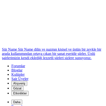
*
Şiir Name
Şiir Name dilin ve nazmın kişisel ve üstün bir zevkle bir
arada kullanımından ortaya çıkan bir sanat eseridir şiirler. Ünlü
şairlerimizin kendi eklediği lezzetli şiirleri sizlere sunuyoruz.
Forumlar
Bloglar
Kulüpler
Şair Üyeler
Alışveriş
Gözat
Etkinlikler
Daha