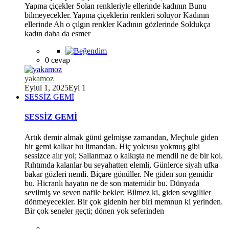
Yapma çiçekler Solan renkleriyle ellerinde kadının Bunu
bilmeyecekler. Yapma çiçeklerin renkleri soluyor Kadının
ellerinde Ah o çılgın renkler Kadının gözlerinde Soldukça
kadın daha da esmer
0 cevap
yakamoz
Eylul 1, 2025
Eyl 1
*
SESSİZ GEMİ
SESSİZ GEMİ
Artık demir almak günü gelmişse zamandan, Meçhule giden
bir gemi kalkar bu limandan. Hiç yolcusu yokmuş gibi
sessizce alır yol; Sallanmaz o kalkışta ne mendil ne de bir kol.
Rıhtımda kalanlar bu seyahatten elemli, Günlerce siyah ufka
bakar gözleri nemli. Biçare gönüller. Ne giden son gemidir
bu. Hicranlı hayatın ne de son matemidir bu. Dünyada
sevilmiş ve seven nafile bekler; Bilmez ki, giden sevgililer
dönmeyecekler. Bir çok gidenin her biri memnun ki yerinden.
Bir çok seneler geçti; dönen yok seferinden