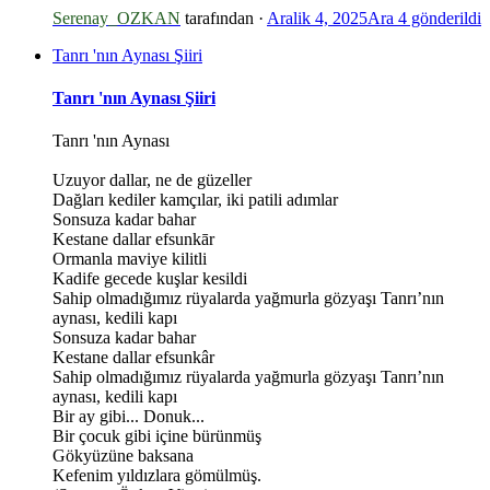
Serenay_OZKAN
tarafından ·
Aralik 4, 2025
Ara 4
gönderildi
Tanrı 'nın Aynası Şiiri
Tanrı 'nın Aynası Şiiri
Tanrı 'nın Aynası
Uzuyor dallar, ne de güzeller
Dağları kediler kamçılar, iki patili adımlar
Sonsuza kadar bahar
Kestane dallar efsunkār
Ormanla maviye kilitli
*
Kadife gecede kuşlar kesildi
Sahip olmadığımız rüyalarda yağmurla gözyaşı Tanrı’nın
aynası, kedili kapı
Sonsuza kadar bahar
Kestane dallar efsunkâr
Sahip olmadığımız rüyalarda yağmurla gözyaşı Tanrı’nın
aynası, kedili kapı
Bir ay gibi... Donuk...
Bir çocuk gibi içine bürünmüş
Gökyüzüne baksana
Kefenim yıldızlara gömülmüş.