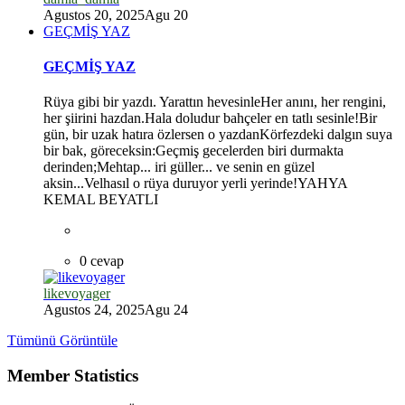
Agustos 20, 2025
Agu 20
GEÇMİŞ YAZ
GEÇMİŞ YAZ
Rüya gibi bir yazdı. Yarattın hevesinleHer anını, her rengini,
her şiirini hazdan.Hala doludur bahçeler en tatlı sesinle!Bir
gün, bir uzak hatıra özlersen o yazdanKörfezdeki dalgın suya
bir bak, göreceksin:Geçmiş gecelerden biri durmakta
derinden;Mehtap... iri güller... ve senin en güzel
aksin...Velhasıl o rüya duruyor yerli yerinde!YAHYA
KEMAL BEYATLI
0 cevap
likevoyager
Agustos 24, 2025
Agu 24
Tümünü Görüntüle
Member Statistics