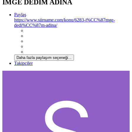
İMGE DEDİM ADINA
*
Paylaş
https://www.siirname.com/konu/6283-i%CC%87mge-
dedi%CC%87m-adina/
Daha fazla paylaşım seçeneği...
Takipçiler