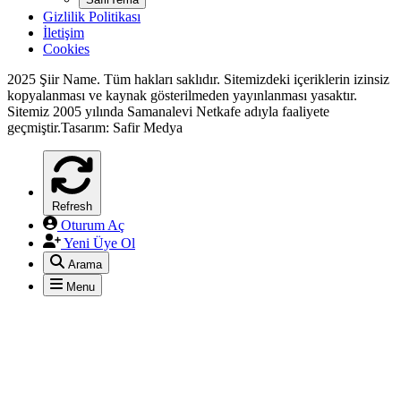
Gizlilik Politikası
İletişim
Cookies
2025 Şiir Name. Tüm hakları saklıdır. Sitemizdeki içeriklerin izinsiz
kopyalanması ve kaynak gösterilmeden yayınlanması yasaktır.
Sitemiz 2005 yılında Samanalevi Netkafe adıyla faaliyete
geçmiştir.Tasarım: Safir Medya
Refresh
Oturum Aç
Yeni Üye Ol
Arama
Menu