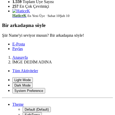
1.559
Toplam Üye Sayısı
*
257
En Çok Çevrimiçi
HaticeK
En Yeni Üye
·
Subat 10
Şub 10
Bir arkadaşına söyle
Şiir Name'yi seviyor musun? Bir arkadaşına söyle!
E-Posta
Paylaş
Anasayfa
İMGE DEDİM ADINA
Tüm Aktiviteler
Light Mode
*
Dark Mode
System Preference
Theme
Default (Default)
SafirTema