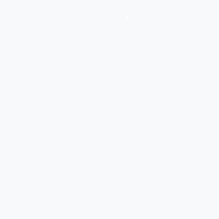
*
*
*