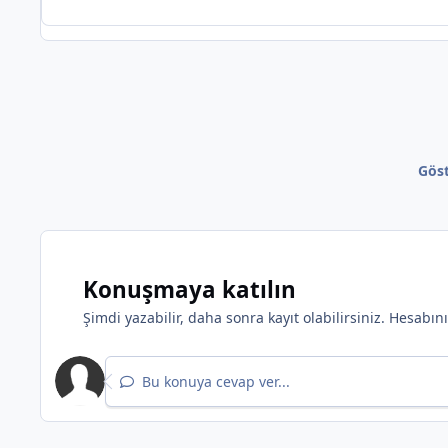
*
Göst
Konuşmaya katılın
Şimdi yazabilir, daha sonra kayıt olabilirsiniz. Hesabı
*
Bu konuya cevap ver...