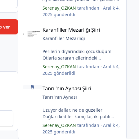
yaratmış
Serenay_OZKAN
tarafından ·
Aralik 4,
Çocukların rüyalarını.
2025
gönderildi
Gıcırdayan tahta evimizdeki mumlar
Karanfiller Mezarlığı Şiiri
Bizi bizlere gösteren fenermiş.
p ver
*
Karanfiller Mezarlığı Şiiri
Bataklıkların çevirdiği ormanda
Fenerler bir başka yanarmış.
Karanfiller Mezarlığı
Hayalin gerçeğinde susmayan sesini
Duymayanlar duyarmış.
Perilerin diyarındaki çocukluğum
Aşıklar evlerinde ailelerini sayarmış.
Otlarla sararan ellerindeki
Sular ateşi söndürür derler
karanfillerde
Serenay_OZKAN
tarafından ·
Aralik 4,
Aşıklar evinde ateş yükselirmiş
Yarım kalan anneler
2025
gönderildi
Çerçeveler bir olur, sokaklar
Pas tutan yüreklerle yeşil mezarlıkta
Tanrı 'nın Aynası Şiiri
birleştiğinde
hayaller
Tanrı 'nın Aynası Şiiri
Evler bir olur aşıklar evinde.
Tuzlu nehirdeki soğukluğum
Çerçevelerdeki mumların ateşi
Gözlerin koparıldığı aynalarda
Tanrı 'nın Aynası
yükselirmiş.
Kuru topraklar küf tutar
(Serenay Özkan)
Karanfiller mezarlığında.
Uzuyor dallar, ne de güzeller
(Serenay Özkan)
Dağları kediler kamçılar, iki patili
adımlar
Serenay_OZKAN
tarafından ·
Aralik 4,
"Karanfiller Mezarlığı" adlı şiiri
Sonsuza kadar bahar
2025
gönderildi
Yaşama Uğraşı Fanzin'in 27. sayısında
Kestane dallar efsunkār