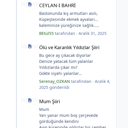
CEYLAN-I BAHRİ
CEYLAN-I BAHRİ
Bastonunda kış armutları asılı,
Küpeştesinde ekmek ayvaları...
kaleminize yüreğinize sağlık.....
BEtül55
tarafından ·
Aralik 31, 2025
Ölü ve Karanlık Yıldızlar Şiiri
Ölü ve Karanlık Yıldızlar Şiiri
Bu gece ay çıkacak diyorlar
Denize yatacak tüm yalanlar
Yıldızlarda çıkar mı?
Gökte siyahı yalanlar
Ölü ve karanlık yıldızlar
Serenay_OZKAN
tarafından ·
Aralik 4,
Ayı sarhoş etmişler
2025
gönderildi
Ay kesilmiş kızıl, kızıl
Mum Şiiri
Ölü ve karanlık bir yıldızdır yalanlar.
Mum Şiiri
(Serenay Özkan, Viata)
Mum
Yarı yanar mum boş çerçevede
gördüğünde kendini
Ayın küresinde yıldızlar bir çember