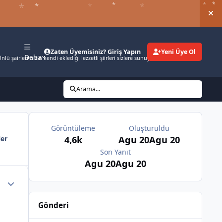
*
*
*
*
*
*
*
Duy
Zaten Üyemisiniz? Giriş Yapın
Yeni Üye Ol
Daha
nlü şairlerimizin kendi eklediği lezzetli şiirleri sizlere sunuyoruz.
Arama...
*
Görüntüleme
Oluşturuldu
4,6k
Agu 20
Agu 20
ler
Son Yanıt
Agu 20
Agu 20
Gönderi