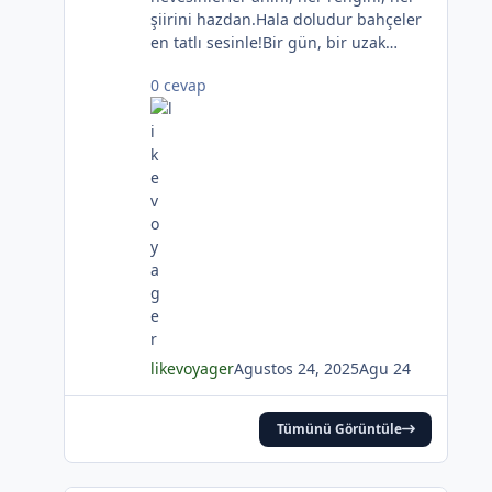
şiirini hazdan.Hala doludur bahçeler
en tatlı sesinle!Bir gün, bir uzak
hatıra özlersen o yazdanKörfezdeki
0 cevap
dalgın suya bir bak,
göreceksin:Geçmiş gecelerden biri
durmakta derinden;Mehtap... iri
güller... ve senin en güzel
aksin...Velhasıl o rüya duruyor yerli
yerinde!YAHYA KEMAL BEYATLI
likevoyager
Agustos 24, 2025
Agu 24
Tümünü Görüntüle