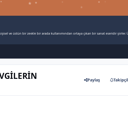
*
*
*
*
*
*
şisel ve üstün bir zevkle bir arada kullanımından ortaya çıkan bir sanat eseridir şiirler. Ü
VGİLERİN
Paylaş
Takipçi
*