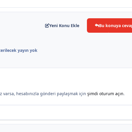
*
Yeni Konu Ekle
Bu konuya ceva
erilecek yayın yok
*
nız varsa, hesabınızla gönderi paylaşmak için
şimdi oturum açın
.