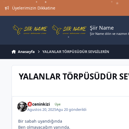
Jump to content
*
*
Üyelerimizin Dikkatine
Şiir Name
Şiir Name dilin ve nazmın ki
Anasayfa
YALANLAR TÖRPÜSÜDÜR SEVGİLERİN
YALANLAR TÖRPÜSÜDÜR SE
geceninkizi
Üye
Agustos 20, 2025
Agu 20
gönderildi
Bir sabah uyandığında
Ben olmayacağım yanında.