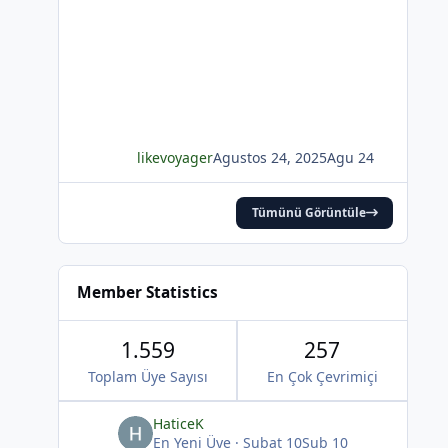
yerinde!YAHYA KEMAL BEYATLI
likevoyager
Agustos 24, 2025
Agu 24
Tümünü Görüntüle
*
Member Statistics
1.559
257
Toplam Üye Sayısı
En Çok Çevrimiçi
HaticeK
En Yeni Üye
·
Subat 10
Şub 10