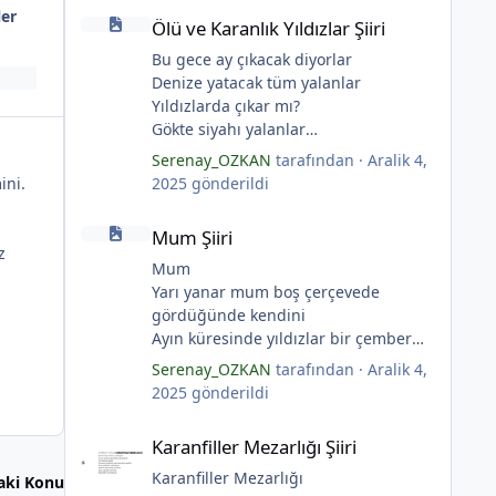
Ölü ve Karanlık Yıldızlar Şiiri
ler
Ölü ve Karanlık Yıldızlar Şiiri
Bu gece ay çıkacak diyorlar
Denize yatacak tüm yalanlar
Yıldızlarda çıkar mı?
Gökte siyahı yalanlar
Ölü ve karanlık yıldızlar
Serenay_OZKAN
tarafından ·
Aralik 4,
Ayı sarhoş etmişler
ini.
2025
gönderildi
Ay kesilmiş kızıl, kızıl
Mum Şiiri
Ölü ve karanlık bir yıldızdır yalanlar.
Mum Şiiri
(Serenay Özkan, Viata)
z
Mum
Yarı yanar mum boş çerçevede
gördüğünde kendini
Ayın küresinde yıldızlar bir çember
*
yaratmış
Serenay_OZKAN
tarafından ·
Aralik 4,
Çocukların rüyalarını.
2025
gönderildi
Gıcırdayan tahta evimizdeki mumlar
Karanfiller Mezarlığı Şiiri
Bizi bizlere gösteren fenermiş.
Karanfiller Mezarlığı Şiiri
Bataklıkların çevirdiği ormanda
Fenerler bir başka yanarmış.
Karanfiller Mezarlığı
aki Konu