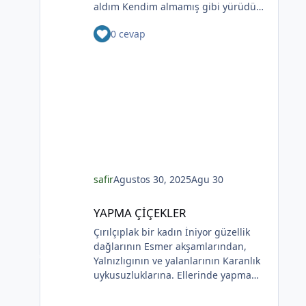
durumlar vardır. Fayda görebilecek
aldım Kendim almamış gibi yürüdüm
kişiler arasında diyabetin yan etkileri
sokaklarda Ve yalnız değilmişim gibi
nedeniyle uzuv kaybı riski taşıyanlar,
0 cevap
düşündüm Ama her gece gibi Dün
kalp hastalığı teşhisi konanlar ve
gece de yalnızdım Ve kendime bir
yumuşak dokularının bir kısmını
çiçek aldım Bir saat geri alınmış
kaybetme riskiyle karşı karşıya kalan
saatler Ben geri almadım Ve bir saat
estetik ameliyat geçirenler
daha yalnız kalmadım Bir masaya
bulunur.Aşağıdaki videoyu sonuna
oturdum İki çay ısmarladım Ben içtim
kadar izlemenizi şiddetle tavsiye
sen soğuttun sana söyleyeceğim her
ederiz.Not: Kulüpler menüsü
şeyi yuttum çok dert etmedim çünkü
altındaki Kadınlar Kulübünde sadece
yoktun dün gece yine yalnızdım rahat
kadınlar, Erkekler Kulübünde ise
ağladım yokluğundan gizlemedim
sadece erkekler kendi aralarında
gözyaşlarımı ve lambaları hiç
safir
Agustos 30, 2025
Agu 30
paylaşım ve soru cevap şeklinde bilgi
karartmadım dün gece her gece gibi
YAPMA ÇİÇEKLER
alışverişinde bulunabilmektedir. Bu
yalnızdım sokağa çıktım ve kendime
YAPMA ÇİÇEKLER
paylaşımlar üyeler dışında (arama
bir çiçek aldım sen sandım
Çırılçıplak bir kadın İniyor güzellik
motorları dahil) hiçbir şekilde
Koklamadım.Uğur Arslan
*
dağlarının Esmer akşamlarından,
görüntülenemez.
Yalnızlıgının ve yalanlarının Karanlık
uykusuzluklarına. Ellerinde yapma
*
çiçekler Çiçekler yalana ve ölüme
yakın Kadının sakladıklarının Günlere