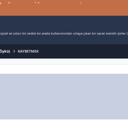
*
*
*
*
şisel ve üstün bir zevkle bir arada kullanımından ortaya çıkan bir sanat eseridir şiirler. Ü
*
-Öykü)
KAYBETMEK