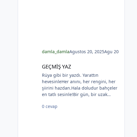
bu. Dünyada sevilmiş ve seven nafile
bekler; Bilmez ki, giden sevgililer
dönmeyecekler. Bir çok gidenin her
biri memnun ki yerinden. Bir çok
seneler geçti; dönen yok seferinden
*
*
damla_damla
Agustos 20, 2025
Agu 20
GEÇMİŞ YAZ
GEÇMİŞ YAZ
Rüya gibi bir yazdı. Yarattın
hevesinleHer anını, her rengini, her
şiirini hazdan.Hala doludur bahçeler
en tatlı sesinle!Bir gün, bir uzak
hatıra özlersen o yazdanKörfezdeki
0 cevap
dalgın suya bir bak,
göreceksin:Geçmiş gecelerden biri
durmakta derinden;Mehtap... iri
güller... ve senin en güzel
*
aksin...Velhasıl o rüya duruyor yerli