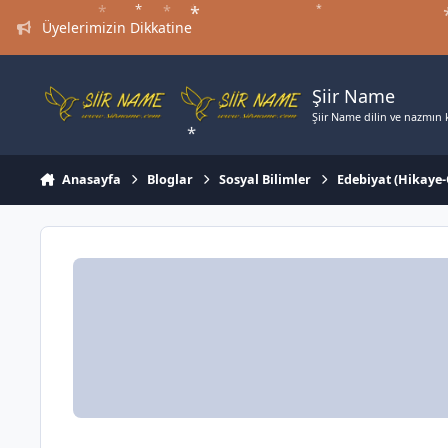
*
*
Jump to content
*
*
*
Üyelerimizin Dikkatine
Şiir Name
Şiir Name dilin ve nazmın ki
Anasayfa
Bloglar
Sosyal Bilimler
Edebiyat (Hikaye
*
*