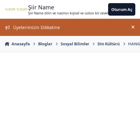
*
*
*
*
*
*
*
Jump to content
*
*
*
*
*
*
*
*
*
*
*
Şiir Name
Oturum Aç
Şiir Name dilin ve nazmın kişisel ve üstün bir zevkle bir arada kullanımın
Üyelerimizin Dikkatine
Duy
*
Anasayfa
Bloglar
Sosyal Bilimler
Din Kültürü
HANGİ
*