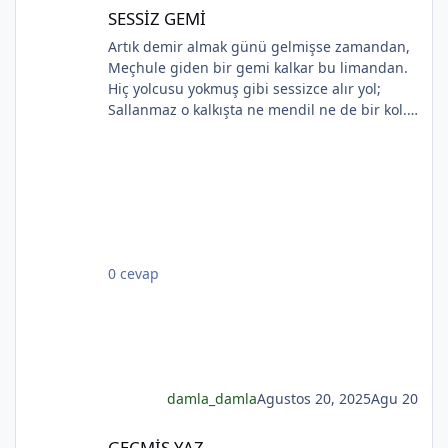
SESSİZ GEMİ
SESSİZ GEMİ
Artık demir almak günü gelmişse zamandan,
Meçhule giden bir gemi kalkar bu limandan.
Hiç yolcusu yokmuş gibi sessizce alır yol;
Sallanmaz o kalkışta ne mendil ne de bir kol.
Rıhtımda kalanlar bu seyahatten elemli,
Günlerce siyah ufka bakar gözleri nemli.
Biçare gönüller. Ne giden son gemidir bu.
Hicranlı hayatın ne de son matemidir bu.
Dünyada sevilmiş ve seven nafile bekler;
Bilmez ki, giden sevgililer dönmeyecekler. Bir
çok gidenin her biri memnun ki yerinden. Bir
0 cevap
çok seneler geçti; dönen yok seferinden
damla_damla
Agustos 20, 2025
Agu 20
GEÇMİŞ YAZ
GEÇMİŞ YAZ