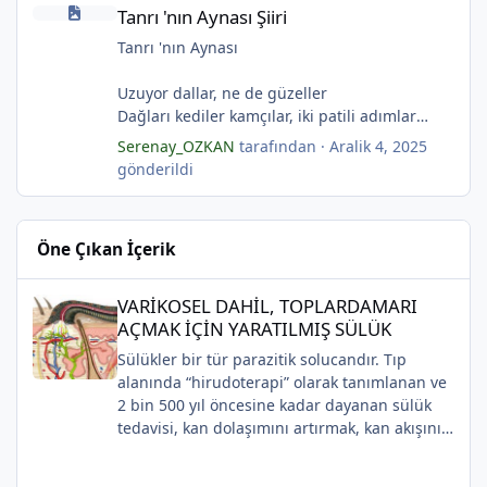
Tanrı 'nın Aynası Şiiri
Çerçevelerdeki mumların ateşi yükselirmiş.
Gözlerin koparıldığı aynalarda
Tanrı 'nın Aynası Şiiri
(Serenay Özkan)
Kuru topraklar küf tutar
*
Karanfiller mezarlığında.
Tanrı 'nın Aynası
(Serenay Özkan)
Uzuyor dallar, ne de güzeller
"Karanfiller Mezarlığı" adlı şiiri Yaşama Uğraşı
Dağları kediler kamçılar, iki patili adımlar
*
Fanzin'in 27. sayısında 2025'te yayımlanmıştır.
Sonsuza kadar bahar
Serenay_OZKAN
tarafından ·
Aralik 4, 2025
Kestane dallar efsunkār
gönderildi
Ormanla maviye kilitli
Kadife gecede kuşlar kesildi
Sahip olmadığımız rüyalarda yağmurla
Öne Çıkan İçerik
gözyaşı Tanrı’nın aynası, kedili kapı
Sonsuza kadar bahar
VARİKOSEL DAHİL, TOPLARDAMARI AÇMAK İÇİN YARATILMIŞ SÜ
Kestane dallar efsunkâr
VARİKOSEL DAHİL, TOPLARDAMARI
Sahip olmadığımız rüyalarda yağmurla
AÇMAK İÇİN YARATILMIŞ SÜLÜK
*
gözyaşı Tanrı’nın aynası, kedili kapı
Sülükler bir tür parazitik solucandır. Tıp
Bir ay gibi... Donuk...
*
alanında “hirudoterapi” olarak tanımlanan ve
Bir çocuk gibi içine bürünmüş
2 bin 500 yıl öncesine kadar dayanan sülük
Gökyüzüne baksana
tedavisi, kan dolaşımını artırmak, kan akışını
Kefenim yıldızlara gömülmüş.
*
iyileştirmek ve iyileşmeyi desteklemek için
(Serenay Özkan,Viata)
yaraya sülük uygulanmasını içerir.