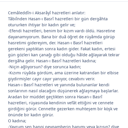
Cemâleddîn-i Aksarâyî hazretleri anlatır:
*
Tâbiînden Hasan-ı Basrî hazretleri bir gün dergâhta
otururken ihtiyar bir kadın gelir ve;
-Efendi hazretleri, benim bir kızım vardı öldü. Hasretine
dayanamıyorum. Bana bir duâ öğret de rüyâmda görüp
hasretimi gidereyim, der. Hasan-ı Basrî hazretleri
gerekeni yaptıktan sonra kadın gider. Fakat kadın, ertesi
gün gözleri kan çanağı gibi olduğu hâlde ağlayarak tekrar
dergâha gelir. Hasan-ı Basrî hazretleri kadına;
-Niçin ağlıyorsun? diye sorunca kadın;
-Kızımı rüyâda gördüm, ama üzerine katrandan bir elbise
giydirmişler cayır cayır yanıyor, cevabını verir.
Hasan-ı Basrî hazretleri ve yanında bulunanlar kendi
sonlarının nasıl olacağını düşünerek ağlaşmaya başlarlar.
*
Aradan bir müddet geçtikten sonra Hasan-ı Basrî
hazretleri, rüyasında kendinin vefât ettiğini ve cennete
girdiğini görür. Cennette gezerken muhteşem bir köşk ve
önünde bir kadın görür.
*
*
O kadına;
-Yavrum sen hangi peygamberin hanımı veya kızısın? diye