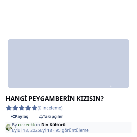
*
*
HANGİ PEYGAMBERİN KIZISIN?
(0 inceleme)
Paylaş
Takipçiler
By
cicceekk
in
Din Kültürü
Eylul 18, 2025
Eyl 18
· 95 görüntüleme