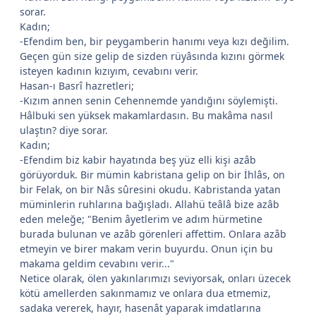
sorar.
Kadın;
-Efendim ben, bir peygamberin hanımı veya kızı değilim.
Geçen gün size gelip de sizden rüyâsında kızını görmek
*
isteyen kadının kızıyım, cevabını verir.
Hasan-ı Basrî hazretleri;
*
-Kızım annen senin Cehennemde yandığını söylemişti.
Hâlbuki sen yüksek makamlardasın. Bu makâma nasıl
ulaştın? diye sorar.
Kadın;
*
-Efendim biz kabir hayatında beş yüz elli kişi azâb
görüyorduk. Bir mümin kabristana gelip on bir İhlâs, on
bir Felak, on bir Nâs sûresini okudu. Kabristanda yatan
müminlerin ruhlarına bağışladı. Allahü teâlâ bize azâb
eden meleğe; "Benim âyetlerim ve adım hürmetine
*
burada bulunan ve azâb görenleri affettim. Onlara azâb
etmeyin ve birer makam verin buyurdu. Onun için bu
makama geldim cevabını verir..."
Netice olarak, ölen yakınlarımızı seviyorsak, onları üzecek
kötü amellerden sakınmamız ve onlara dua etmemiz,
sadaka vererek, hayır, hasenât yaparak imdatlarına
*