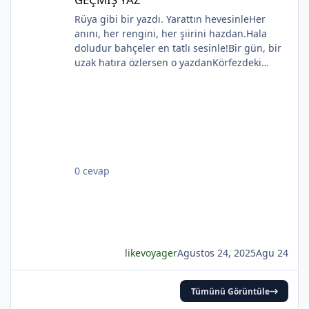
Rüya gibi bir yazdı. Yarattın hevesinleHer
anını, her rengini, her şiirini hazdan.Hala
doludur bahçeler en tatlı sesinle!Bir gün, bir
uzak hatıra özlersen o yazdanKörfezdeki
dalgın suya bir bak, göreceksin:Geçmiş
gecelerden biri durmakta derinden;Mehtap...
iri güller... ve senin en güzel aksin...Velhasıl o
rüya duruyor yerli yerinde!YAHYA KEMAL
BEYATLI
0 cevap
likevoyager
Agustos 24, 2025
Agu 24
Tümünü Görüntüle