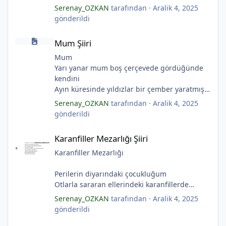
Ölü ve karanlık yıldızlar
Serenay_OZKAN
tarafından ·
Aralik 4, 2025
Ayı sarhoş etmişler
gönderildi
Ay kesilmiş kızıl, kızıl
Mum Şiiri
Ölü ve karanlık bir yıldızdır yalanlar.
Mum Şiiri
(Serenay Özkan, Viata)
Mum
Yarı yanar mum boş çerçevede gördüğünde
kendini
*
Ayın küresinde yıldızlar bir çember yaratmış
Çocukların rüyalarını.
Serenay_OZKAN
tarafından ·
Aralik 4, 2025
Gıcırdayan tahta evimizdeki mumlar
gönderildi
Bizi bizlere gösteren fenermiş.
Karanfiller Mezarlığı Şiiri
Bataklıkların çevirdiği ormanda
Karanfiller Mezarlığı Şiiri
Fenerler bir başka yanarmış.
Hayalin gerçeğinde susmayan sesini
Karanfiller Mezarlığı
Duymayanlar duyarmış.
Aşıklar evlerinde ailelerini sayarmış.
Perilerin diyarındaki çocukluğum
Sular ateşi söndürür derler
Otlarla sararan ellerindeki karanfillerde
Aşıklar evinde ateş yükselirmiş
Yarım kalan anneler
*
Serenay_OZKAN
tarafından ·
Aralik 4, 2025
Çerçeveler bir olur, sokaklar birleştiğinde
Pas tutan yüreklerle yeşil mezarlıkta hayaller
gönderildi
Evler bir olur aşıklar evinde.
Tuzlu nehirdeki soğukluğum