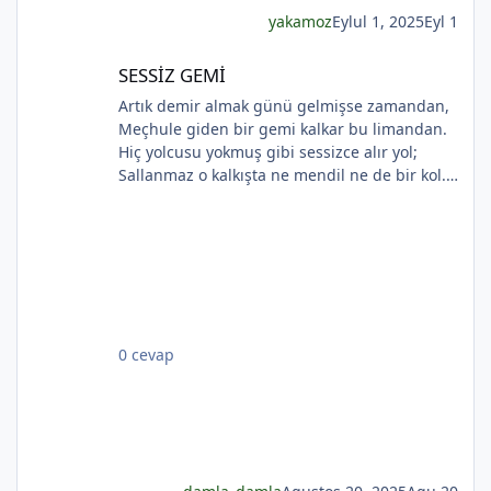
yakamoz
Eylul 1, 2025
Eyl 1
SESSİZ GEMİ
*
SESSİZ GEMİ
Artık demir almak günü gelmişse zamandan,
Meçhule giden bir gemi kalkar bu limandan.
Hiç yolcusu yokmuş gibi sessizce alır yol;
Sallanmaz o kalkışta ne mendil ne de bir kol.
Rıhtımda kalanlar bu seyahatten elemli,
Günlerce siyah ufka bakar gözleri nemli.
*
*
*
Biçare gönüller. Ne giden son gemidir bu.
Hicranlı hayatın ne de son matemidir bu.
Dünyada sevilmiş ve seven nafile bekler;
Bilmez ki, giden sevgililer dönmeyecekler. Bir
çok gidenin her biri memnun ki yerinden. Bir
*
0 cevap
çok seneler geçti; dönen yok seferinden
*
*
*