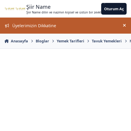
*
*
*
*
*
*
Jump to content
*
*
*
*
*
*
*
*
*
*
*
Şiir Name
Oturum Aç
Şiir Name dilin ve nazmın kişisel ve üstün bir zevkle bir arada kullanımın
*
Üyelerimizin Dikkatine
Duy
Anasayfa
Bloglar
Yemek Tarifleri
Tavuk Yemekleri
*