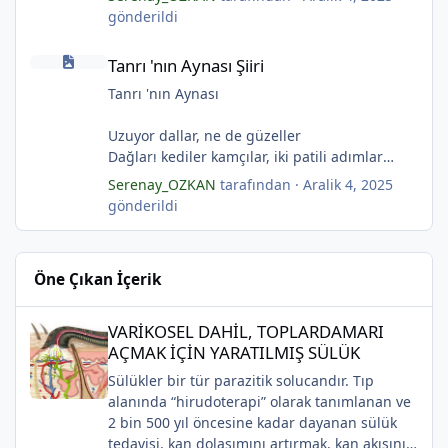
Çerçeveler bir olur, sokaklar birleştiğinde
Pas tutan yüreklerle yeşil mezarlıkta hayaller
gönderildi
Evler bir olur aşıklar evinde.
Tuzlu nehirdeki soğukluğum
Tanrı 'nın Aynası Şiiri
Çerçevelerdeki mumların ateşi yükselirmiş.
Gözlerin koparıldığı aynalarda
Tanrı 'nın Aynası Şiiri
(Serenay Özkan)
Kuru topraklar küf tutar
Karanfiller mezarlığında.
Tanrı 'nın Aynası
(Serenay Özkan)
Uzuyor dallar, ne de güzeller
"Karanfiller Mezarlığı" adlı şiiri Yaşama Uğraşı
Dağları kediler kamçılar, iki patili adımlar
Fanzin'in 27. sayısında 2025'te yayımlanmıştır.
Sonsuza kadar bahar
Serenay_OZKAN
tarafından ·
Aralik 4, 2025
Kestane dallar efsunkār
gönderildi
Ormanla maviye kilitli
*
Kadife gecede kuşlar kesildi
Sahip olmadığımız rüyalarda yağmurla
Öne Çıkan İçerik
gözyaşı Tanrı’nın aynası, kedili kapı
Sonsuza kadar bahar
VARİKOSEL DAHİL, TOPLARDAMARI AÇMAK İÇİN YARATILMIŞ SÜ
Kestane dallar efsunkâr
VARİKOSEL DAHİL, TOPLARDAMARI
Sahip olmadığımız rüyalarda yağmurla
AÇMAK İÇİN YARATILMIŞ SÜLÜK
gözyaşı Tanrı’nın aynası, kedili kapı
Sülükler bir tür parazitik solucandır. Tıp
Bir ay gibi... Donuk...
alanında “hirudoterapi” olarak tanımlanan ve
Bir çocuk gibi içine bürünmüş
2 bin 500 yıl öncesine kadar dayanan sülük
Gökyüzüne baksana
tedavisi, kan dolaşımını artırmak, kan akışını