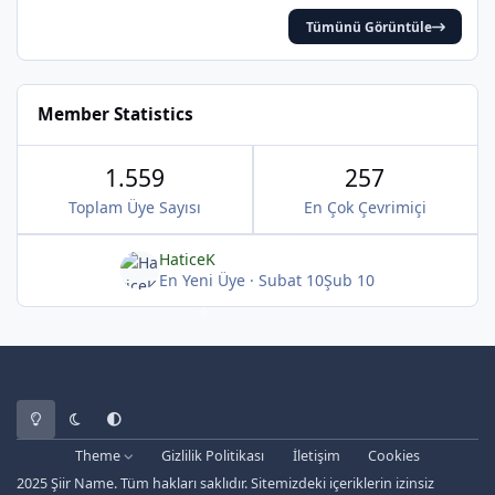
Tümünü Görüntüle
*
Member Statistics
1.559
257
Toplam Üye Sayısı
En Çok Çevrimiçi
HaticeK
En Yeni Üye
·
Subat 10
Şub 10
Light Mode
Dark Mode
System Preference
Theme
Gizlilik Politikası
İletişim
Cookies
2025 Şiir Name. Tüm hakları saklıdır. Sitemizdeki içeriklerin izinsiz