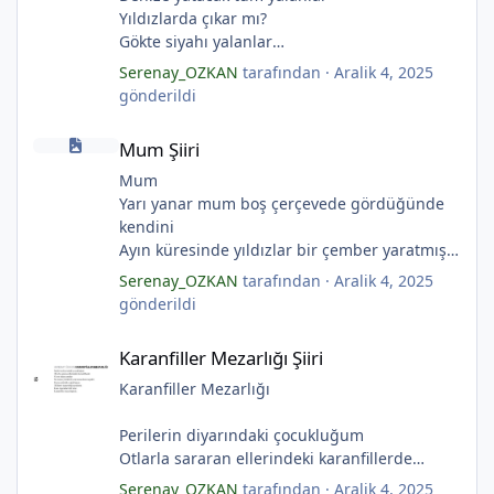
Yıldızlarda çıkar mı?
Gökte siyahı yalanlar
Ölü ve karanlık yıldızlar
Serenay_OZKAN
tarafından ·
Aralik 4, 2025
Ayı sarhoş etmişler
gönderildi
Ay kesilmiş kızıl, kızıl
Mum Şiiri
Ölü ve karanlık bir yıldızdır yalanlar.
Mum Şiiri
(Serenay Özkan, Viata)
Mum
Yarı yanar mum boş çerçevede gördüğünde
*
*
kendini
Ayın küresinde yıldızlar bir çember yaratmış
*
Çocukların rüyalarını.
Serenay_OZKAN
tarafından ·
Aralik 4, 2025
Gıcırdayan tahta evimizdeki mumlar
gönderildi
Bizi bizlere gösteren fenermiş.
*
Karanfiller Mezarlığı Şiiri
Bataklıkların çevirdiği ormanda
Karanfiller Mezarlığı Şiiri
Fenerler bir başka yanarmış.
*
Hayalin gerçeğinde susmayan sesini
Karanfiller Mezarlığı
Duymayanlar duyarmış.
Aşıklar evlerinde ailelerini sayarmış.
Perilerin diyarındaki çocukluğum
Sular ateşi söndürür derler
Otlarla sararan ellerindeki karanfillerde
Aşıklar evinde ateş yükselirmiş
Yarım kalan anneler
Serenay_OZKAN
tarafından ·
Aralik 4, 2025