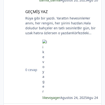
damla_damla
Agustos 20, 2025
Agu 20
GEÇMİŞ YAZ
GEÇMİŞ YAZ
Rüya gibi bir yazdı. Yarattın hevesinleHer
anını, her rengini, her şiirini hazdan.Hala
doludur bahçeler en tatlı sesinle!Bir gün, bir
uzak hatıra özlersen o yazdanKörfezdeki
dalgın suya bir bak, göreceksin:Geçmiş
*
gecelerden biri durmakta derinden;Mehtap...
iri güller... ve senin en güzel aksin...Velhasıl o
rüya duruyor yerli yerinde!YAHYA KEMAL
BEYATLI
0 cevap
*
likevoyager
Agustos 24, 2025
Agu 24