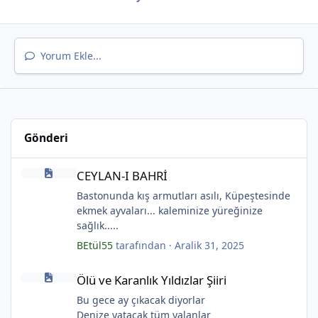
Yorum Ekle...
*
Gönderi
*
*
CEYLAN-I BAHRİ
CEYLAN-I BAHRİ
Bastonunda kış armutları asılı, Küpeştesinde
ekmek ayvaları... kaleminize yüreğinize
*
sağlık.....
BEtül55
tarafından ·
Aralik 31, 2025
Ölü ve Karanlık Yıldızlar Şiiri
Ölü ve Karanlık Yıldızlar Şiiri
Bu gece ay çıkacak diyorlar
Denize yatacak tüm yalanlar