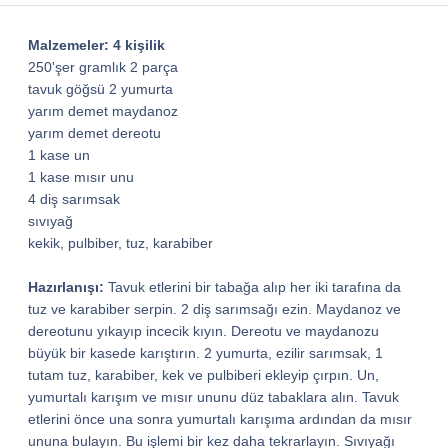
Malzemeler: 4 kişilik
250'şer gramlık 2 parça
tavuk göğsü 2 yumurta
*
yarım demet maydanoz
yarım demet dereotu
1 kase un
1 kase mısır unu
4 diş sarımsak
sıvıyağ
kekik, pulbiber, tuz, karabiber
Hazırlanışı:
Tavuk etlerini bir tabağa alıp her iki tarafına da
*
tuz ve karabiber serpin. 2 diş sarımsağı ezin. Maydanoz ve
dereotunu yıkayıp incecik kıyın. Dereotu ve maydanozu
büyük bir kasede karıştırın. 2 yumurta, ezilir sarımsak, 1
tutam tuz, karabiber, kek ve pulbiberi ekleyip çırpın. Un,
yumurtalı karışım ve mısır ununu düz tabaklara alın. Tavuk
etlerini önce una sonra yumurtalı karışıma ardından da mısır
ununa bulayın. Bu işlemi bir kez daha tekrarlayın. Sıvıyağı