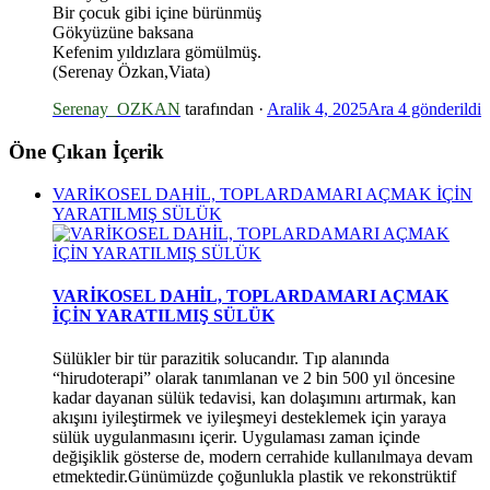
Bir çocuk gibi içine bürünmüş
Gökyüzüne baksana
Kefenim yıldızlara gömülmüş.
(Serenay Özkan,Viata)
Serenay_OZKAN
tarafından ·
Aralik 4, 2025
Ara 4
gönderildi
Öne Çıkan İçerik
VARİKOSEL DAHİL, TOPLARDAMARI AÇMAK İÇİN
YARATILMIŞ SÜLÜK
*
VARİKOSEL DAHİL, TOPLARDAMARI AÇMAK
İÇİN YARATILMIŞ SÜLÜK
Sülükler bir tür parazitik solucandır. Tıp alanında
“hirudoterapi” olarak tanımlanan ve 2 bin 500 yıl öncesine
kadar dayanan sülük tedavisi, kan dolaşımını artırmak, kan
akışını iyileştirmek ve iyileşmeyi desteklemek için yaraya
sülük uygulanmasını içerir. Uygulaması zaman içinde
değişiklik gösterse de, modern cerrahide kullanılmaya devam
etmektedir.Günümüzde çoğunlukla plastik ve rekonstrüktif