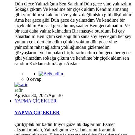
Dün Gece Yalnızlığımı Sen Sandım!Dün gece yine yalnızdım
Sokağa çıktım Ve kendime bir çiçek aldım Kendim almamış
gibi yürüdüm sokaklarda Ve yalnız değilmişim gibi düşündüm
Ama her gece gibi Dün gece de yalnızdım Ve kendime bir
çiçek aldım Bir saat geri alınmış saatler Ben geri almadım Ve
bir saat daha yalnız kalmadım Bir masaya oturdum İki çay
ısmarladım Ben içtim sen soğuttun sana söyleyeceğim her şeyi
yuttum çok dert etmedim çünkü yoktun dün gece yine
yalnızdım rahat ağladım yokluğundan gizlemedim
gözyaşlarımı ve lambaları hiç karartmadım dün gece her gece
gibi yalnızdım sokağa çıktım ve kendime bir çiçek aldım sen
sandım Koklamadım.Uğur Arslan
0 cevap
safir
Agustos 30, 2025
Agu 30
YAPMA ÇİÇEKLER
YAPMA ÇİÇEKLER
Çırılçıplak bir kadın İniyor güzellik dağlarının Esmer
*
akşamlarından, Yalnızlıgının ve yalanlarının Karanlık