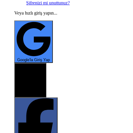
Şifrenizi mi unuttunuz?
Veya hızlı giriş yapın...
*
Google'la Giriş Yap
*
X ile oturum aç