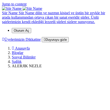
*
*
*
*
*
*
*
*
*
*
Jump to content
Şiir Name
Şiir Name dilin ve nazmın kişisel ve üstün bir zevkle bir
arada kullanımından ortaya çıkan bir sanat eseridir şiirler. Ünlü
şairlerimizin kendi eklediği lezzetli şiirleri sizlere sunuyoruz.
Oturum Aç
Üyelerimizin Dikkatine
Duyuruyu gizle
Anasayfa
Bloglar
Sosyal Bilimler
Sağlık
ALERJIK NEZLE