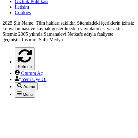
Gizlilik Politikası
İletişim
Cookies
*
2025 Şiir Name. Tüm hakları saklıdır. Sitemizdeki içeriklerin izinsiz
kopyalanması ve kaynak gösterilmeden yayınlanması yasaktır.
Sitemiz 2005 yılında Samanalevi Netkafe adıyla faaliyete
geçmiştir.Tasarım: Safir Medya
Refresh
Oturum Aç
Yeni Üye Ol
Arama
Menu