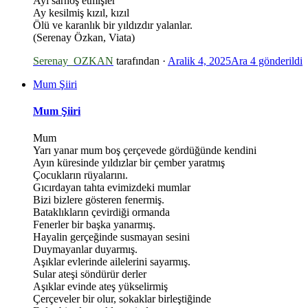
Ayı sarhoş etmişler
Ay kesilmiş kızıl, kızıl
Ölü ve karanlık bir yıldızdır yalanlar.
(Serenay Özkan, Viata)
Serenay_OZKAN
tarafından ·
Aralik 4, 2025
Ara 4
gönderildi
Mum Şiiri
Mum Şiiri
Mum
Yarı yanar mum boş çerçevede gördüğünde kendini
Ayın küresinde yıldızlar bir çember yaratmış
Çocukların rüyalarını.
Gıcırdayan tahta evimizdeki mumlar
Bizi bizlere gösteren fenermiş.
Bataklıkların çevirdiği ormanda
Fenerler bir başka yanarmış.
Hayalin gerçeğinde susmayan sesini
Duymayanlar duyarmış.
Aşıklar evlerinde ailelerini sayarmış.
Sular ateşi söndürür derler
Aşıklar evinde ateş yükselirmiş
Çerçeveler bir olur, sokaklar birleştiğinde