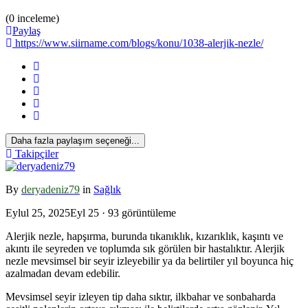
(0 inceleme)
Paylaş
https://www.siirname.com/blogs/konu/1038-alerjik-nezle/
Daha fazla paylaşım seçeneği...
*
Takipçiler
By
deryadeniz79
in
Sağlık
*
Eylul 25, 2025
Eyl 25
· 93 görüntüleme
Alerjik nezle, hapşırma, burunda tıkanıklık, kızarıklık, kaşıntı ve
akıntı ile seyreden ve toplumda sık görülen bir hastalıktır. Alerjik
nezle mevsimsel bir seyir izleyebilir ya da belirtiler yıl boyunca hiç
azalmadan devam edebilir.
Mevsimsel seyir izleyen tip daha sıktır, ilkbahar ve sonbaharda