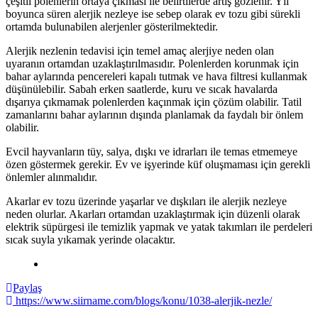
çeşitli polenlerin ortaya çıkması ile belirtilerde artış gözlenir. Yıl
boyunca süren alerjik nezleye ise sebep olarak ev tozu gibi sürekli
ortamda bulunabilen alerjenler gösterilmektedir.
Alerjik nezlenin tedavisi için temel amaç alerjiye neden olan
uyaranın ortamdan uzaklaştırılmasıdır. Polenlerden korunmak için
bahar aylarında pencereleri kapalı tutmak ve hava filtresi kullanmak
düşünülebilir. Sabah erken saatlerde, kuru ve sıcak havalarda
dışarıya çıkmamak polenlerden kaçınmak için çözüm olabilir. Tatil
zamanlarını bahar aylarının dışında planlamak da faydalı bir önlem
olabilir.
Evcil hayvanların tüy, salya, dışkı ve idrarları ile temas etmemeye
özen göstermek gerekir. Ev ve işyerinde küf oluşmaması için gerekli
önlemler alınmalıdır.
Akarlar ev tozu üzerinde yaşarlar ve dışkıları ile alerjik nezleye
neden olurlar. Akarları ortamdan uzaklaştırmak için düzenli olarak
elektrik süpürgesi ile temizlik yapmak ve yatak takımları ile perdeleri
sıcak suyla yıkamak yerinde olacaktır.
Paylaş
https://www.siirname.com/blogs/konu/1038-alerjik-nezle/