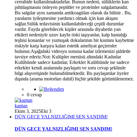
cerrahide kullanılmaktadırlar. Bunun nedeni, sülüklerin kan
pıhtılaşmasını önleyen peptitler ve proteinler salgılamasıdır.
*
Bu salgılar aynı zamanda antikoagülan olarak da bilinir . Bu,
yaraların iyileşmesine yardımcı olmak için kan akışını
sağlar.Sülük tedavisinin kullanılabileceği çeşitli durumlar
vardır. Fayda görebilecek kişiler arasında diyabetin yan
etkileri nedeniyle uzuv kaybı riski taşıyanlar, kalp hastalığı
teşhisi konanlar ve yumuşak dokularının bir kısmını kaybetme
riskiyle karşı karşıya kalan estetik ameliyat geçirenler
bulunur.Aşağıdaki videoyu sonuna kadar izlemenizi şiddetle
tavsiye ederiz.Not: Kulüpler menüsü altındaki Kadınlar
Kulübünde sadece kadınlar, Erkekler Kulübünde ise sadece
erkekler kendi aralarında paylaşım ve soru cevap şeklinde
bilgi alışverişinde bulunabilmektedir. Bu paylaşımlar üyeler
dışında (arama motorları dahil) hiçbir şekilde görüntülenemez.
0 cevap
kaptan
Ekim 3, 2025
Eki 3
DÜN GECE YALNIZLIĞIMI SEN SANDIM!
DÜN GECE YALNIZLIĞIMI SEN SANDIM!