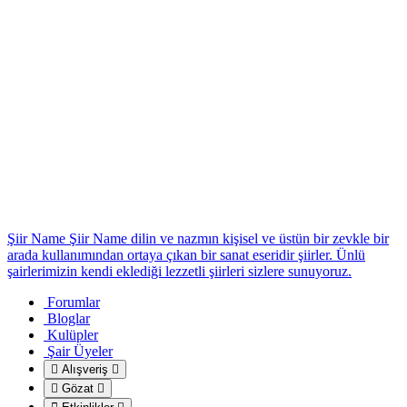
Şiir Name
Şiir Name dilin ve nazmın kişisel ve üstün bir zevkle bir
arada kullanımından ortaya çıkan bir sanat eseridir şiirler. Ünlü
şairlerimizin kendi eklediği lezzetli şiirleri sizlere sunuyoruz.
Forumlar
Bloglar
Kulüpler
Şair Üyeler
Alışveriş
Gözat