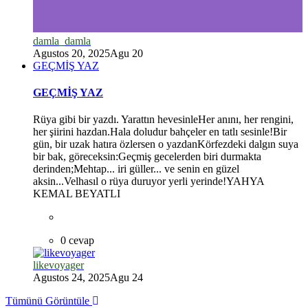
damla_damla
Agustos 20, 2025
Agu 20
GEÇMİŞ YAZ
GEÇMİŞ YAZ
Rüya gibi bir yazdı. Yarattın hevesinleHer anını, her rengini,
her şiirini hazdan.Hala doludur bahçeler en tatlı sesinle!Bir
gün, bir uzak hatıra özlersen o yazdanKörfezdeki dalgın suya
bir bak, göreceksin:Geçmiş gecelerden biri durmakta
derinden;Mehtap... iri güller... ve senin en güzel
aksin...Velhasıl o rüya duruyor yerli yerinde!YAHYA
KEMAL BEYATLI
0 cevap
likevoyager
Agustos 24, 2025
Agu 24
Tümünü Görüntüle