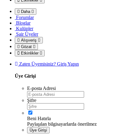
Etkinlikler
Daha
Forumlar
Bloglar
Kulüpler
Şair Üyeler
Alışveriş
Gözat
Etkinlikler
Zaten Üyemisiniz? Giriş Yapın
Üye Girişi
E-posta Adresi
Şifre
Beni Hatırla
Paylaşılan bilgisayarlarda önerilmez
Üye Girişi