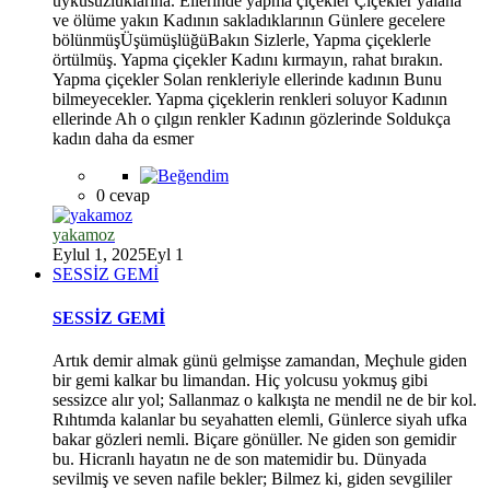
uykusuzluklarına. Ellerinde yapma çiçekler Çiçekler yalana
ve ölüme yakın Kadının sakladıklarının Günlere gecelere
bölünmüşÜşümüşlüğüBakın Sizlerle, Yapma çiçeklerle
örtülmüş. Yapma çiçekler Kadını kırmayın, rahat bırakın.
Yapma çiçekler Solan renkleriyle ellerinde kadının Bunu
bilmeyecekler. Yapma çiçeklerin renkleri soluyor Kadının
ellerinde Ah o çılgın renkler Kadının gözlerinde Soldukça
*
kadın daha da esmer
0 cevap
yakamoz
Eylul 1, 2025
Eyl 1
SESSİZ GEMİ
*
SESSİZ GEMİ
Artık demir almak günü gelmişse zamandan, Meçhule giden
bir gemi kalkar bu limandan. Hiç yolcusu yokmuş gibi
sessizce alır yol; Sallanmaz o kalkışta ne mendil ne de bir kol.
Rıhtımda kalanlar bu seyahatten elemli, Günlerce siyah ufka
bakar gözleri nemli. Biçare gönüller. Ne giden son gemidir
bu. Hicranlı hayatın ne de son matemidir bu. Dünyada
sevilmiş ve seven nafile bekler; Bilmez ki, giden sevgililer