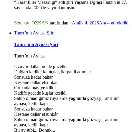
"Karanfiller Mezarlığı" adlı şiiri Yaşama Uğraşı Fanzin'in 27.
sayısında 2025'te yayımlanmıştır.
Serenay_OZKAN
tarafından ·
Aralik 4, 2025
Ara 4
gönderildi
Tanrı 'nın Aynası Şiiri
Tanrı 'nın Aynası Şiiri
*
Tanrı 'nın Aynası
Uzuyor dallar, ne de güzeller
Dağları kediler kamçılar, iki patili adımlar
Sonsuza kadar bahar
Kestane dallar efsunkār
Ormanla maviye kilitli
Kadife gecede kuşlar kesildi
Sahip olmadığımız rüyalarda yağmurla gözyaşı Tanrı’nın
aynası, kedili kapı
*
Sonsuza kadar bahar
*
Kestane dallar efsunkâr
Sahip olmadığımız rüyalarda yağmurla gözyaşı Tanrı’nın
aynası, kedili kapı
Bir ay gibi... Donuk...