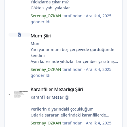
Yıldızlarda çıkar mı?
Gökte siyahı yalanlar
*
Ölü ve karanlık yıldızlar
Serenay_OZKAN
tarafından ·
Aralik 4, 2025
Ayı sarhoş etmişler
gönderildi
Ay kesilmiş kızıl, kızıl
Mum Şiiri
Ölü ve karanlık bir yıldızdır yalanlar.
Mum Şiiri
*
(Serenay Özkan, Viata)
Mum
Yarı yanar mum boş çerçevede gördüğünde
kendini
*
Ayın küresinde yıldızlar bir çember yaratmış
Çocukların rüyalarını.
Serenay_OZKAN
tarafından ·
Aralik 4, 2025
Gıcırdayan tahta evimizdeki mumlar
gönderildi
Bizi bizlere gösteren fenermiş.
Karanfiller Mezarlığı Şiiri
Bataklıkların çevirdiği ormanda
Karanfiller Mezarlığı Şiiri
Fenerler bir başka yanarmış.
Hayalin gerçeğinde susmayan sesini
Karanfiller Mezarlığı
*
Duymayanlar duyarmış.
Aşıklar evlerinde ailelerini sayarmış.
Perilerin diyarındaki çocukluğum
*
Sular ateşi söndürür derler
Otlarla sararan ellerindeki karanfillerde
Aşıklar evinde ateş yükselirmiş
Yarım kalan anneler
Serenay_OZKAN
tarafından ·
Aralik 4, 2025
Çerçeveler bir olur, sokaklar birleştiğinde
Pas tutan yüreklerle yeşil mezarlıkta hayaller