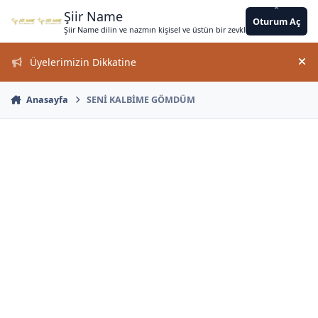
*
*
*
*
*
*
Jump to content
*
*
*
*
*
*
*
*
*
*
*
Şiir Name
Oturum Aç
Şiir Name dilin ve nazmın kişisel ve üstün bir zevkle bir arada kullanımın
*
Üyelerimizin Dikkatine
Duy
Anasayfa
SENİ KALBİME GÖMDÜM
*