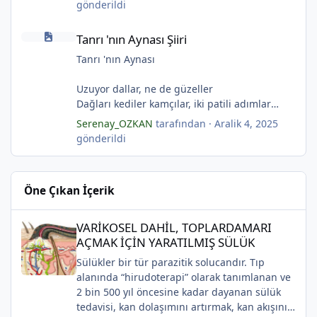
gönderildi
Evler bir olur aşıklar evinde.
Tuzlu nehirdeki soğukluğum
Tanrı 'nın Aynası Şiiri
Çerçevelerdeki mumların ateşi yükselirmiş.
Gözlerin koparıldığı aynalarda
Tanrı 'nın Aynası Şiiri
(Serenay Özkan)
Kuru topraklar küf tutar
Karanfiller mezarlığında.
Tanrı 'nın Aynası
(Serenay Özkan)
Uzuyor dallar, ne de güzeller
"Karanfiller Mezarlığı" adlı şiiri Yaşama Uğraşı
Dağları kediler kamçılar, iki patili adımlar
Fanzin'in 27. sayısında 2025'te yayımlanmıştır.
Sonsuza kadar bahar
Serenay_OZKAN
tarafından ·
Aralik 4, 2025
Kestane dallar efsunkār
gönderildi
Ormanla maviye kilitli
Kadife gecede kuşlar kesildi
Sahip olmadığımız rüyalarda yağmurla
Öne Çıkan İçerik
gözyaşı Tanrı’nın aynası, kedili kapı
Sonsuza kadar bahar
VARİKOSEL DAHİL, TOPLARDAMARI AÇMAK İÇİN YARATILMIŞ SÜ
Kestane dallar efsunkâr
VARİKOSEL DAHİL, TOPLARDAMARI
Sahip olmadığımız rüyalarda yağmurla
AÇMAK İÇİN YARATILMIŞ SÜLÜK
gözyaşı Tanrı’nın aynası, kedili kapı
Sülükler bir tür parazitik solucandır. Tıp
Bir ay gibi... Donuk...
alanında “hirudoterapi” olarak tanımlanan ve
Bir çocuk gibi içine bürünmüş
2 bin 500 yıl öncesine kadar dayanan sülük
Gökyüzüne baksana
tedavisi, kan dolaşımını artırmak, kan akışını
Kefenim yıldızlara gömülmüş.