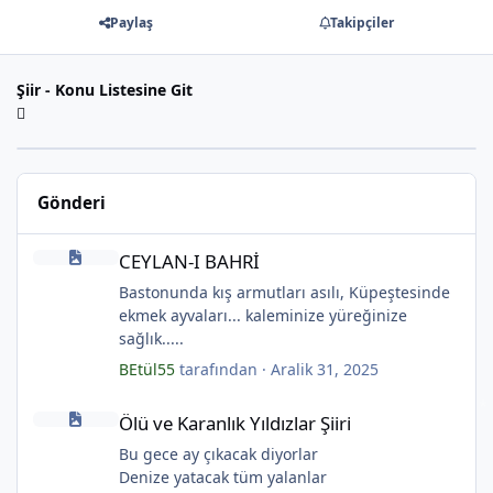
Paylaş
Takipçiler
Şiir - Konu Listesine Git
Gönderi
*
CEYLAN-I BAHRİ
CEYLAN-I BAHRİ
Bastonunda kış armutları asılı, Küpeştesinde
ekmek ayvaları... kaleminize yüreğinize
sağlık.....
BEtül55
tarafından ·
Aralik 31, 2025
Ölü ve Karanlık Yıldızlar Şiiri
Ölü ve Karanlık Yıldızlar Şiiri
Bu gece ay çıkacak diyorlar
Denize yatacak tüm yalanlar