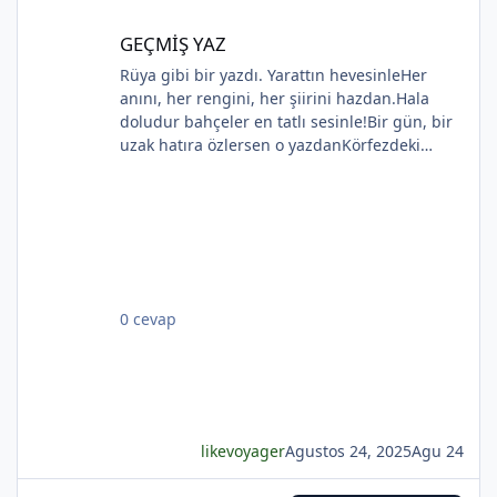
GEÇMİŞ YAZ
GEÇMİŞ YAZ
Rüya gibi bir yazdı. Yarattın hevesinleHer
anını, her rengini, her şiirini hazdan.Hala
doludur bahçeler en tatlı sesinle!Bir gün, bir
*
uzak hatıra özlersen o yazdanKörfezdeki
dalgın suya bir bak, göreceksin:Geçmiş
gecelerden biri durmakta derinden;Mehtap...
iri güller... ve senin en güzel aksin...Velhasıl o
rüya duruyor yerli yerinde!YAHYA KEMAL
BEYATLI
0 cevap
*
likevoyager
Agustos 24, 2025
Agu 24