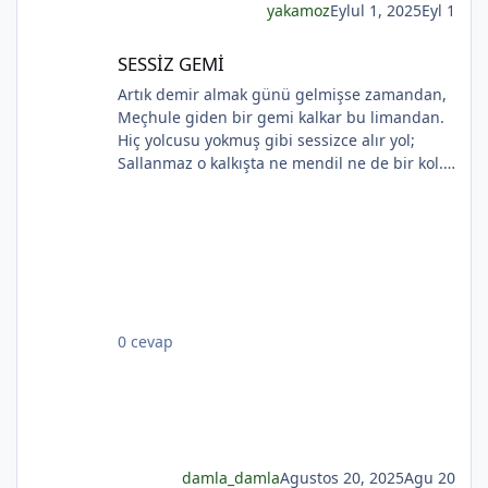
yakamoz
Eylul 1, 2025
Eyl 1
SESSİZ GEMİ
SESSİZ GEMİ
Artık demir almak günü gelmişse zamandan,
Meçhule giden bir gemi kalkar bu limandan.
Hiç yolcusu yokmuş gibi sessizce alır yol;
Sallanmaz o kalkışta ne mendil ne de bir kol.
Rıhtımda kalanlar bu seyahatten elemli,
Günlerce siyah ufka bakar gözleri nemli.
Biçare gönüller. Ne giden son gemidir bu.
Hicranlı hayatın ne de son matemidir bu.
Dünyada sevilmiş ve seven nafile bekler;
*
Bilmez ki, giden sevgililer dönmeyecekler. Bir
çok gidenin her biri memnun ki yerinden. Bir
0 cevap
çok seneler geçti; dönen yok seferinden
*
damla_damla
Agustos 20, 2025
Agu 20