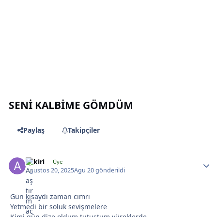
*
SENİ KALBİME GÖMDÜM
*
Paylaş
Takipçiler
aykiri
Üye
Agustos 20, 2025
Agu 20
gönderildi
*
Gün kısaydı zaman cimri
Yetmedi bir soluk sevişmelere
Kimi gün dize oldum tutuştum yüreklerde