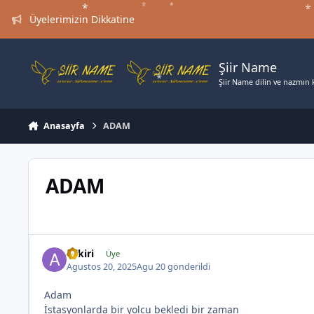
*
*
*
Jump to content
*
*
*
Üyelerimizin Dikkatine
Şiir Name
Şiir Name dilin ve nazmın ki
Anasayfa
ADAM
ADAM
*
aykiri
Üye
Agustos 20, 2025
Agu 20
gönderildi
Adam
İstasyonlarda bir yolcu bekledi bir zaman