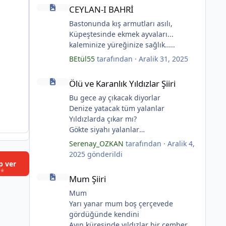
CEYLAN-I BAHRİ
CEYLAN-I BAHRİ
Bastonunda kış armutları asılı,
Küpeştesinde ekmek ayvaları...
kaleminize yüreğinize sağlık.....
BEtül55
tarafından ·
Aralik 31, 2025
Ölü ve Karanlık Yıldızlar Şiiri
Ölü ve Karanlık Yıldızlar Şiiri
Bu gece ay çıkacak diyorlar
Denize yatacak tüm yalanlar
Yıldızlarda çıkar mı?
Gökte siyahı yalanlar
*
Ölü ve karanlık yıldızlar
Serenay_OZKAN
tarafından ·
Aralik 4,
Ayı sarhoş etmişler
2025
gönderildi
Ay kesilmiş kızıl, kızıl
p ver
Mum Şiiri
Ölü ve karanlık bir yıldızdır yalanlar.
Mum Şiiri
(Serenay Özkan, Viata)
Mum
Yarı yanar mum boş çerçevede
gördüğünde kendini
Ayın küresinde yıldızlar bir çember