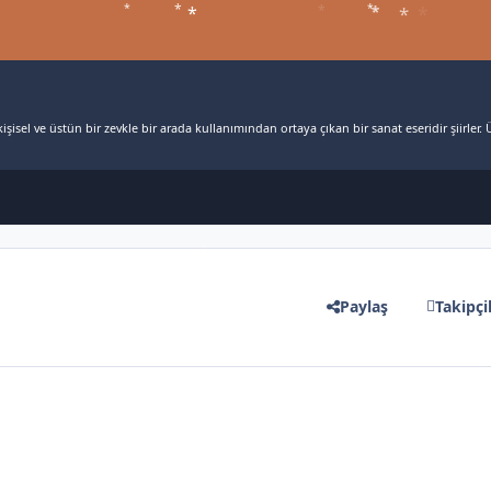
*
*
*
*
*
*
*
şisel ve üstün bir zevkle bir arada kullanımından ortaya çıkan bir sanat eseridir şiirler. Ü
*
Paylaş
Takipçi
*