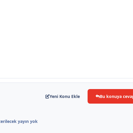
*
Yeni Konu Ekle
Bu konuya ceva
erilecek yayın yok