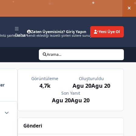
*
*
*
*
*
Duy
Zaten Üyemisiniz? Giriş Yapın
Yeni Üye Ol
Daha
nlü şairlerimizin kendi eklediği lezzetli şiirleri sizlere sunuyoruz.
Arama...
Görüntüleme
Oluşturuldu
4,7k
Agu 20
Agu 20
ler
Son Yanıt
Agu 20
Agu 20
Gönderi