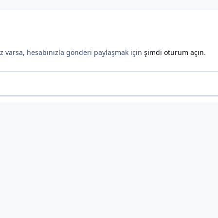
*
nız varsa, hesabınızla gönderi paylaşmak için
şimdi oturum açın
.
*
*