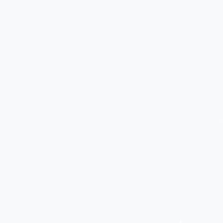
*
*
*
*