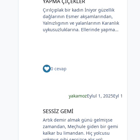
YAPMA ÇİÇEKLER
paylaşımlar üyeler dışında (arama
bir çiçek aldım sen sandım
Çırılçıplak bir kadın İniyor güzellik
motorları dahil) hiçbir şekilde
Koklamadım.Uğur Arslan
dağlarının Esmer akşamlarından,
görüntülenemez.
Yalnızlıgının ve yalanlarının Karanlık
uykusuzluklarına. Ellerinde yapma
çiçekler Çiçekler yalana ve ölüme
yakın Kadının sakladıklarının Günlere
gecelere bölünmüşÜşümüşlüğüBakın
Sizlerle, Yapma çiçeklerle örtülmüş.
Yapma çiçekler Kadını kırmayın, rahat
0 cevap
bırakın. Yapma çiçekler Solan
renkleriyle ellerinde kadının Bunu
bilmeyecekler. Yapma çiçeklerin
renkleri soluyor Kadının ellerinde Ah
o çılgın renkler Kadının gözlerinde
yakamoz
Eylul 1, 2025
Eyl 1
Soldukça kadın daha da esmer
SESSİZ GEMİ
SESSİZ GEMİ
Artık demir almak günü gelmişse
zamandan, Meçhule giden bir gemi
kalkar bu limandan. Hiç yolcusu
yokmuş gibi sessizce alır yol;