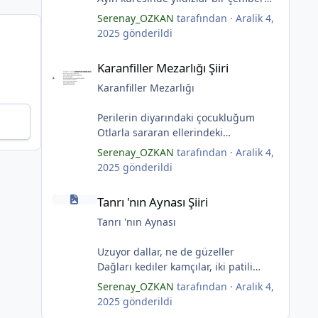
yaratmış
Serenay_OZKAN
tarafından ·
Aralik 4,
Çocukların rüyalarını.
2025
gönderildi
Gıcırdayan tahta evimizdeki mumlar
Karanfiller Mezarlığı Şiiri
Bizi bizlere gösteren fenermiş.
Karanfiller Mezarlığı Şiiri
Bataklıkların çevirdiği ormanda
Fenerler bir başka yanarmış.
Karanfiller Mezarlığı
Hayalin gerçeğinde susmayan sesini
Duymayanlar duyarmış.
Perilerin diyarındaki çocukluğum
Aşıklar evlerinde ailelerini sayarmış.
Otlarla sararan ellerindeki
Sular ateşi söndürür derler
karanfillerde
Serenay_OZKAN
tarafından ·
Aralik 4,
Aşıklar evinde ateş yükselirmiş
Yarım kalan anneler
2025
gönderildi
Çerçeveler bir olur, sokaklar
Pas tutan yüreklerle yeşil mezarlıkta
Tanrı 'nın Aynası Şiiri
birleştiğinde
hayaller
Tanrı 'nın Aynası Şiiri
Evler bir olur aşıklar evinde.
Tuzlu nehirdeki soğukluğum
Çerçevelerdeki mumların ateşi
Gözlerin koparıldığı aynalarda
Tanrı 'nın Aynası
yükselirmiş.
Kuru topraklar küf tutar
(Serenay Özkan)
Karanfiller mezarlığında.
Uzuyor dallar, ne de güzeller
(Serenay Özkan)
Dağları kediler kamçılar, iki patili
adımlar
Serenay_OZKAN
tarafından ·
Aralik 4,
"Karanfiller Mezarlığı" adlı şiiri
Sonsuza kadar bahar
2025
gönderildi
Yaşama Uğraşı Fanzin'in 27. sayısında
Kestane dallar efsunkār