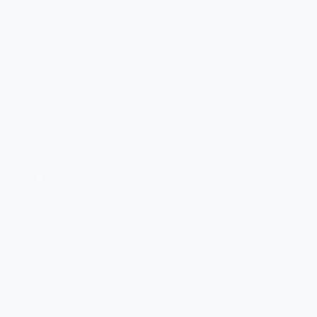
*
*
*