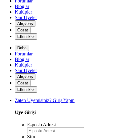
Forumlar
Bloglar
Kulüpler
Şair Üyeler
Alışveriş
Gözat
Etkinlikler
Daha
Forumlar
*
Bloglar
Kulüpler
Şair Üyeler
Alışveriş
Gözat
Etkinlikler
Zaten Üyemisiniz? Giriş Yapın
Üye Girişi
E-posta Adresi
Şifre