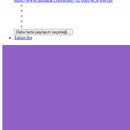
https://www.siirname.com/konu/792-foto%C4%9Fraf/
Daha fazla paylaşım seçeneği...
Takipçiler
*