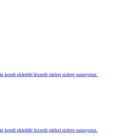
*
*
*
*
n kendi eklediği lezzetli şiirleri sizlere sunuyoruz.
n kendi eklediği lezzetli şiirleri sizlere sunuyoruz.