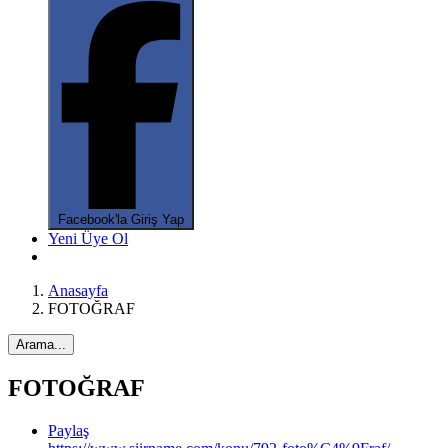
*
*
*
Facebook'la Giriş Yap
Yeni Üye Ol
Anasayfa
FOTOĞRAF
Arama...
FOTOĞRAF
Paylaş