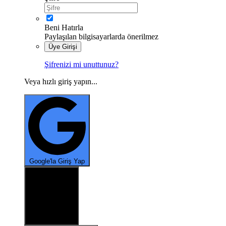
Beni Hatırla
Paylaşılan bilgisayarlarda önerilmez
Üye Girişi
Şifrenizi mi unuttunuz?
Veya hızlı giriş yapın...
*
*
Google'la Giriş Yap
X ile oturum aç