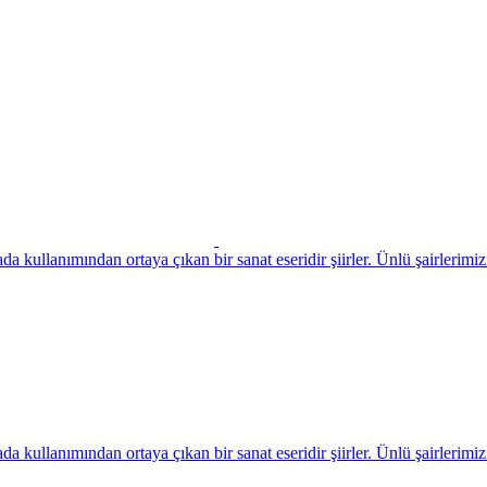
*
*
*
*
*
*
a kullanımından ortaya çıkan bir sanat eseridir şiirler. Ünlü şairlerimizi
a kullanımından ortaya çıkan bir sanat eseridir şiirler. Ünlü şairlerimizi