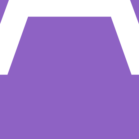
*
*
*