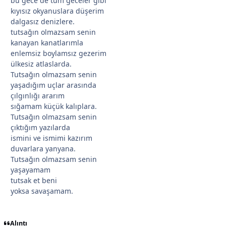
bu gece de tüm geceler gibi
kıyısız okyanuslara düşerim
dalgasız denizlere.
tutsağın olmazsam senin
kanayan kanatlarımla
enlemsiz boylamsız gezerim
ülkesiz atlaslarda.
Tutsağın olmazsam senin
yaşadığım uçlar arasında
çılgınlığı ararım
sığamam küçük kalıplara.
Tutsağın olmazsam senin
çıktığım yazılarda
*
ismini ve ismimi kazırım
duvarlara yanyana.
*
Tutsağın olmazsam senin
yaşayamam
tutsak et beni
yoksa savaşamam.
Alıntı