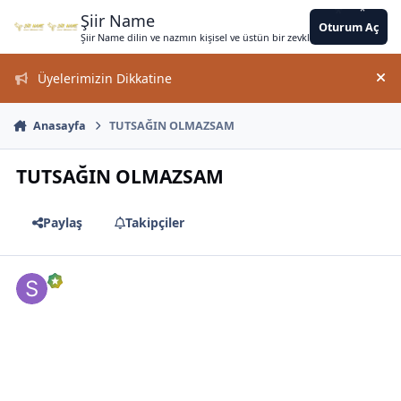
*
*
*
*
*
*
Jump to content
*
*
*
*
*
*
*
*
*
*
*
*
*
*
*
Şiir Name
Oturum Aç
Şiir Name dilin ve nazmın kişisel ve üstün bir zevkle bir arada kullanımın
Üyelerimizin Dikkatine
Duy
*
Anasayfa
TUTSAĞIN OLMAZSAM
TUTSAĞIN OLMAZSAM
*
Paylaş
Takipçiler
*