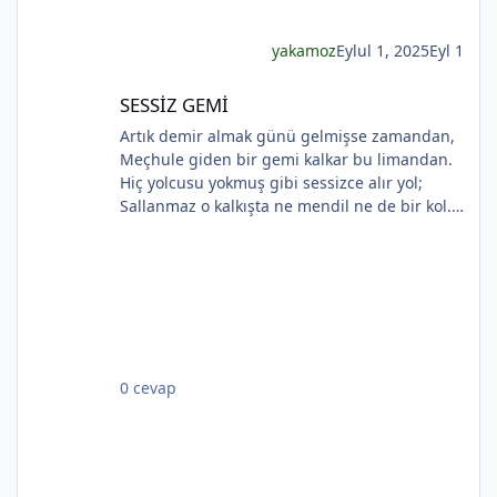
Kadının gözlerinde Soldukça kadın daha da
esmer
yakamoz
Eylul 1, 2025
Eyl 1
*
SESSİZ GEMİ
SESSİZ GEMİ
Artık demir almak günü gelmişse zamandan,
Meçhule giden bir gemi kalkar bu limandan.
Hiç yolcusu yokmuş gibi sessizce alır yol;
Sallanmaz o kalkışta ne mendil ne de bir kol.
Rıhtımda kalanlar bu seyahatten elemli,
Günlerce siyah ufka bakar gözleri nemli.
Biçare gönüller. Ne giden son gemidir bu.
Hicranlı hayatın ne de son matemidir bu.
*
Dünyada sevilmiş ve seven nafile bekler;
Bilmez ki, giden sevgililer dönmeyecekler. Bir
çok gidenin her biri memnun ki yerinden. Bir
*
0 cevap
çok seneler geçti; dönen yok seferinden