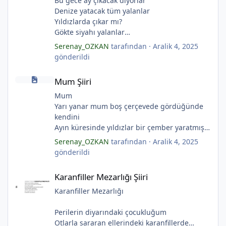
Bu gece ay çıkacak diyorlar
Denize yatacak tüm yalanlar
Yıldızlarda çıkar mı?
Gökte siyahı yalanlar
Ölü ve karanlık yıldızlar
Serenay_OZKAN
tarafından ·
Aralik 4, 2025
Ayı sarhoş etmişler
gönderildi
Ay kesilmiş kızıl, kızıl
*
*
Mum Şiiri
Ölü ve karanlık bir yıldızdır yalanlar.
Mum Şiiri
(Serenay Özkan, Viata)
Mum
Yarı yanar mum boş çerçevede gördüğünde
kendini
Ayın küresinde yıldızlar bir çember yaratmış
Çocukların rüyalarını.
Serenay_OZKAN
tarafından ·
Aralik 4, 2025
Gıcırdayan tahta evimizdeki mumlar
gönderildi
Bizi bizlere gösteren fenermiş.
*
Karanfiller Mezarlığı Şiiri
Bataklıkların çevirdiği ormanda
Karanfiller Mezarlığı Şiiri
Fenerler bir başka yanarmış.
Hayalin gerçeğinde susmayan sesini
Karanfiller Mezarlığı
Duymayanlar duyarmış.
Aşıklar evlerinde ailelerini sayarmış.
Perilerin diyarındaki çocukluğum
*
Sular ateşi söndürür derler
Otlarla sararan ellerindeki karanfillerde