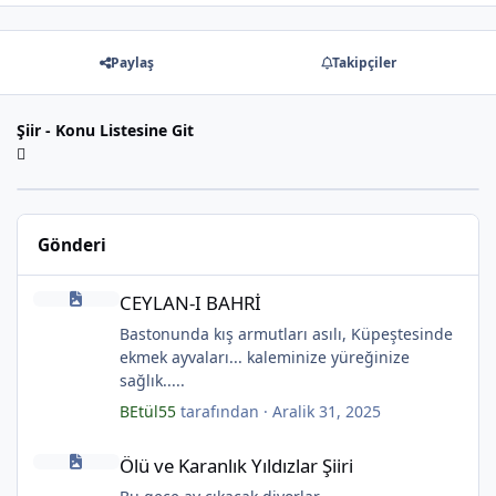
Paylaş
Takipçiler
Şiir - Konu Listesine Git
Gönderi
CEYLAN-I BAHRİ
CEYLAN-I BAHRİ
Bastonunda kış armutları asılı, Küpeştesinde
ekmek ayvaları... kaleminize yüreğinize
sağlık.....
BEtül55
tarafından ·
Aralik 31, 2025
Ölü ve Karanlık Yıldızlar Şiiri
Ölü ve Karanlık Yıldızlar Şiiri
*