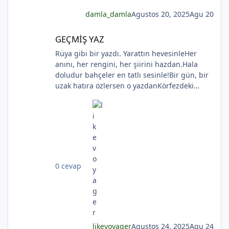
damla_damla
Agustos 20, 2025
Agu 20
GEÇMİŞ YAZ
GEÇMİŞ YAZ
*
Rüya gibi bir yazdı. Yarattın hevesinleHer
anını, her rengini, her şiirini hazdan.Hala
doludur bahçeler en tatlı sesinle!Bir gün, bir
uzak hatıra özlersen o yazdanKörfezdeki
dalgın suya bir bak, göreceksin:Geçmiş
gecelerden biri durmakta derinden;Mehtap...
iri güller... ve senin en güzel aksin...Velhasıl o
rüya duruyor yerli yerinde!YAHYA KEMAL
BEYATLI
0 cevap
*
*
likevoyager
Agustos 24, 2025
Agu 24