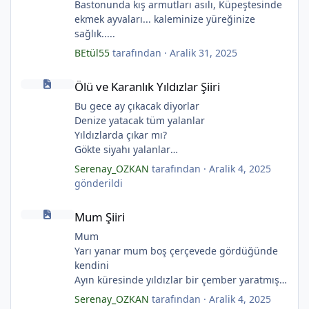
Bastonunda kış armutları asılı, Küpeştesinde
ekmek ayvaları... kaleminize yüreğinize
*
*
sağlık.....
BEtül55
tarafından ·
Aralik 31, 2025
Ölü ve Karanlık Yıldızlar Şiiri
Ölü ve Karanlık Yıldızlar Şiiri
Bu gece ay çıkacak diyorlar
Denize yatacak tüm yalanlar
Yıldızlarda çıkar mı?
Gökte siyahı yalanlar
Ölü ve karanlık yıldızlar
Serenay_OZKAN
tarafından ·
Aralik 4, 2025
Ayı sarhoş etmişler
gönderildi
Ay kesilmiş kızıl, kızıl
Mum Şiiri
Ölü ve karanlık bir yıldızdır yalanlar.
Mum Şiiri
(Serenay Özkan, Viata)
*
Mum
Yarı yanar mum boş çerçevede gördüğünde
kendini
Ayın küresinde yıldızlar bir çember yaratmış
Çocukların rüyalarını.
Serenay_OZKAN
tarafından ·
Aralik 4, 2025
Gıcırdayan tahta evimizdeki mumlar