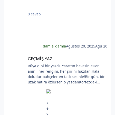
Bilmez ki, giden sevgililer dönmeyecekler. Bir
*
çok gidenin her biri memnun ki yerinden. Bir
0 cevap
çok seneler geçti; dönen yok seferinden
damla_damla
Agustos 20, 2025
Agu 20
GEÇMİŞ YAZ
GEÇMİŞ YAZ
Rüya gibi bir yazdı. Yarattın hevesinleHer
anını, her rengini, her şiirini hazdan.Hala
doludur bahçeler en tatlı sesinle!Bir gün, bir
uzak hatıra özlersen o yazdanKörfezdeki
dalgın suya bir bak, göreceksin:Geçmiş
gecelerden biri durmakta derinden;Mehtap...
iri güller... ve senin en güzel aksin...Velhasıl o
*
rüya duruyor yerli yerinde!YAHYA KEMAL
BEYATLI