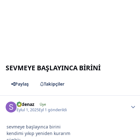
*
SEVMEYE BAŞLAYINCA BİRİNİ
Paylaş
Takipçiler
sudenaz
Üye
Eylul 1, 2025
Eyl 1
gönderildi
sevmeye başlayınca birini
*
kendimi yıkıp yeniden kurarım
çünkü;