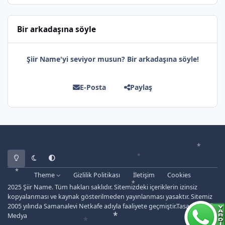
Bir arkadaşına söyle
Şiir Name'yi seviyor musun? Bir arkadaşına söyle!
E-Posta
Paylaş
Light Mode
Dark Mode
System Preference
Theme
Gizlilik Politikası
İletişim
Cookies
2025 Şiir Name. Tüm hakları saklıdır. Sitemizdeki içeriklerin izinsiz
kopyalanması ve kaynak gösterilmeden yayınlanması yasaktır. Sitemiz
2005 yılında Samanalevi Netkafe adıyla faaliyete geçmiştir.Tasarım: Safir
Medya