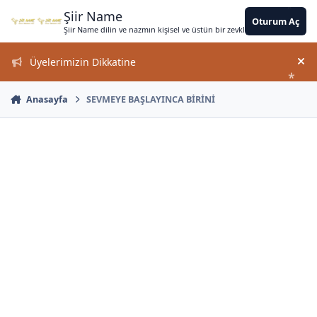
*
*
*
*
*
*
Jump to content
*
*
*
*
*
*
*
*
*
Şiir Name
Oturum Aç
Şiir Name dilin ve nazmın kişisel ve üstün bir zevkle bir arada kullanımın
Üyelerimizin Dikkatine
Duy
*
Anasayfa
SEVMEYE BAŞLAYINCA BİRİNİ
*
*