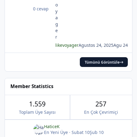
0 cevap
likevoyager
Agustos 24, 2025
Agu 24
*
Tümünü Görüntüle
Member Statistics
*
1.559
257
Toplam Üye Sayısı
En Çok Çevrimiçi
HaticeK
En Yeni Üye
·
Subat 10
Şub 10