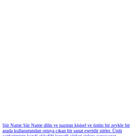
*
Şiir Name
Şiir Name dilin ve nazmın kişisel ve üstün bir zevkle bir
arada kullanımından ortaya çıkan bir sanat eseridir şiirler. Ünlü
*