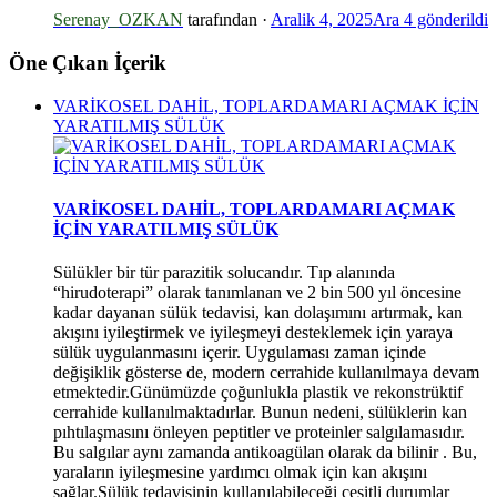
Serenay_OZKAN
tarafından ·
Aralik 4, 2025
Ara 4
gönderildi
Öne Çıkan İçerik
VARİKOSEL DAHİL, TOPLARDAMARI AÇMAK İÇİN
YARATILMIŞ SÜLÜK
VARİKOSEL DAHİL, TOPLARDAMARI AÇMAK
İÇİN YARATILMIŞ SÜLÜK
Sülükler bir tür parazitik solucandır. Tıp alanında
“hirudoterapi” olarak tanımlanan ve 2 bin 500 yıl öncesine
kadar dayanan sülük tedavisi, kan dolaşımını artırmak, kan
akışını iyileştirmek ve iyileşmeyi desteklemek için yaraya
sülük uygulanmasını içerir. Uygulaması zaman içinde
değişiklik gösterse de, modern cerrahide kullanılmaya devam
etmektedir.Günümüzde çoğunlukla plastik ve rekonstrüktif
*
cerrahide kullanılmaktadırlar. Bunun nedeni, sülüklerin kan
*
pıhtılaşmasını önleyen peptitler ve proteinler salgılamasıdır.
Bu salgılar aynı zamanda antikoagülan olarak da bilinir . Bu,
yaraların iyileşmesine yardımcı olmak için kan akışını
sağlar.Sülük tedavisinin kullanılabileceği çeşitli durumlar