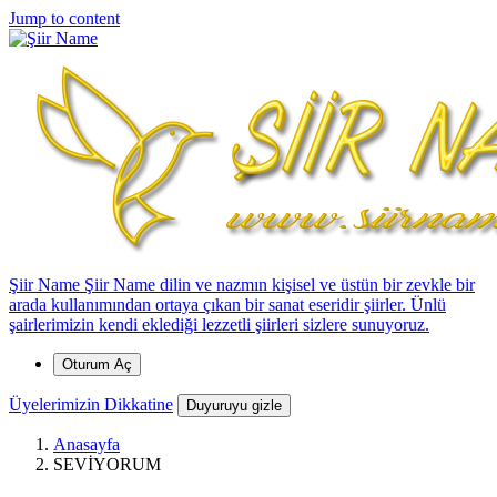
*
*
*
*
*
*
*
*
*
*
*
*
*
Jump to content
*
Şiir Name
Şiir Name dilin ve nazmın kişisel ve üstün bir zevkle bir
arada kullanımından ortaya çıkan bir sanat eseridir şiirler. Ünlü
şairlerimizin kendi eklediği lezzetli şiirleri sizlere sunuyoruz.
Oturum Aç
Üyelerimizin Dikkatine
Duyuruyu gizle
Anasayfa
SEVİYORUM