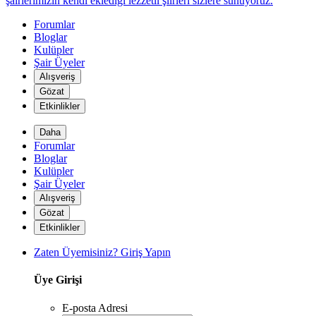
şairlerimizin kendi eklediği lezzetli şiirleri sizlere sunuyoruz.
Forumlar
Bloglar
Kulüpler
Şair Üyeler
Alışveriş
Gözat
*
Etkinlikler
Daha
Forumlar
Bloglar
Kulüpler
Şair Üyeler
Alışveriş
Gözat
Etkinlikler
Zaten Üyemisiniz? Giriş Yapın
Üye Girişi
E-posta Adresi