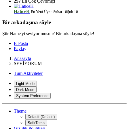
257
En Çok Çevrimiçi
HaticeK
En Yeni Üye
·
Subat 10
Şub 10
Bir arkadaşına söyle
Şiir Name'yi seviyor musun? Bir arkadaşına söyle!
E-Posta
Paylaş
Anasayfa
SEVİYORUM
Tüm Aktiviteler
Light Mode
Dark Mode
System Preference
Theme
Default (Default)
SafirTema
Gizlilik Politikası