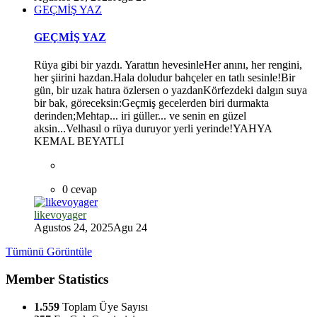
GEÇMİŞ YAZ
GEÇMİŞ YAZ
Rüya gibi bir yazdı. Yarattın hevesinleHer anını, her rengini,
her şiirini hazdan.Hala doludur bahçeler en tatlı sesinle!Bir
gün, bir uzak hatıra özlersen o yazdanKörfezdeki dalgın suya
bir bak, göreceksin:Geçmiş gecelerden biri durmakta
derinden;Mehtap... iri güller... ve senin en güzel
aksin...Velhasıl o rüya duruyor yerli yerinde!YAHYA
KEMAL BEYATLI
0 cevap
likevoyager
Agustos 24, 2025
Agu 24
Tümünü Görüntüle
Member Statistics
1.559
Toplam Üye Sayısı