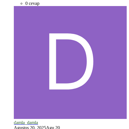
0 cevap
*
*
damla_damla
Agustos 20, 2025
Agu 20