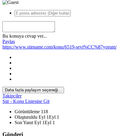
Bu konuya cevap ver...
Paylaş
https://www.siirname.com/konu/6519-sevi%CC%87yorum/
Daha fazla paylaşım seçeneği...
*
Takipçiler
Şiir - Konu Listesine Git
Görüntüleme
118
Oluşturuldu
Eyl 1
Eyl 1
Son Yanıt
Eyl 1
Eyl 1
Gönderi