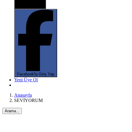
X ile oturum aç
Facebook'la Giriş Yap
Yeni Üye Ol
Anasayfa
SEVİYORUM
Arama...
*