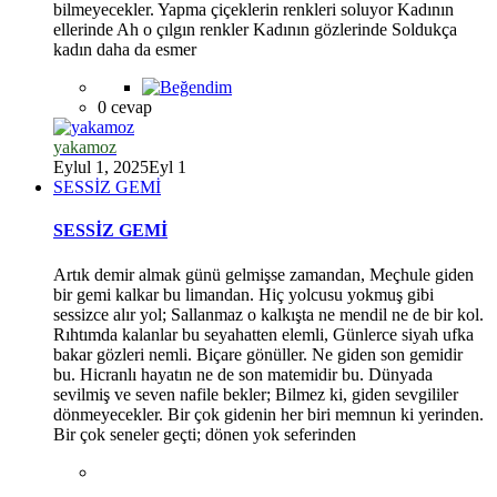
bilmeyecekler. Yapma çiçeklerin renkleri soluyor Kadının
ellerinde Ah o çılgın renkler Kadının gözlerinde Soldukça
kadın daha da esmer
0 cevap
yakamoz
Eylul 1, 2025
Eyl 1
SESSİZ GEMİ
SESSİZ GEMİ
Artık demir almak günü gelmişse zamandan, Meçhule giden
bir gemi kalkar bu limandan. Hiç yolcusu yokmuş gibi
sessizce alır yol; Sallanmaz o kalkışta ne mendil ne de bir kol.
Rıhtımda kalanlar bu seyahatten elemli, Günlerce siyah ufka
bakar gözleri nemli. Biçare gönüller. Ne giden son gemidir
bu. Hicranlı hayatın ne de son matemidir bu. Dünyada
sevilmiş ve seven nafile bekler; Bilmez ki, giden sevgililer
dönmeyecekler. Bir çok gidenin her biri memnun ki yerinden.
Bir çok seneler geçti; dönen yok seferinden