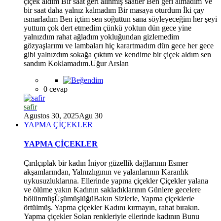
çiçek aldım Bir saat geri alınmış saatler Ben geri almadım Ve
bir saat daha yalnız kalmadım Bir masaya oturdum İki çay
ısmarladım Ben içtim sen soğuttun sana söyleyeceğim her şeyi
*
yuttum çok dert etmedim çünkü yoktun dün gece yine
yalnızdım rahat ağladım yokluğundan gizlemedim
gözyaşlarımı ve lambaları hiç karartmadım dün gece her gece
gibi yalnızdım sokağa çıktım ve kendime bir çiçek aldım sen
sandım Koklamadım.Uğur Arslan
0 cevap
safir
Agustos 30, 2025
Agu 30
YAPMA ÇİÇEKLER
YAPMA ÇİÇEKLER
Çırılçıplak bir kadın İniyor güzellik dağlarının Esmer
akşamlarından, Yalnızlıgının ve yalanlarının Karanlık
uykusuzluklarına. Ellerinde yapma çiçekler Çiçekler yalana
ve ölüme yakın Kadının sakladıklarının Günlere gecelere
bölünmüşÜşümüşlüğüBakın Sizlerle, Yapma çiçeklerle
örtülmüş. Yapma çiçekler Kadını kırmayın, rahat bırakın.
Yapma çiçekler Solan renkleriyle ellerinde kadının Bunu