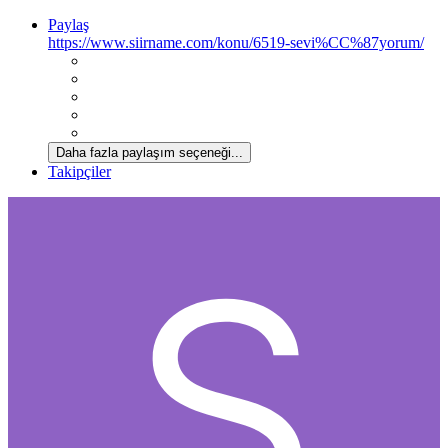
Paylaş
https://www.siirname.com/konu/6519-sevi%CC%87yorum/
Daha fazla paylaşım seçeneği...
Takipçiler
*