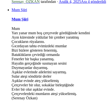
Serenay_OZKAN
tarafından ·
Aralik 4, 2025
Ara 4
gönderildi
Mum Şiiri
Mum Şiiri
*
Mum
Yarı yanar mum boş çerçevede gördüğünde kendini
Ayın küresinde yıldızlar bir çember yaratmış
Çocukların rüyalarını.
Gıcırdayan tahta evimizdeki mumlar
Bizi bizlere gösteren fenermiş.
Bataklıkların çevirdiği ormanda
Fenerler bir başka yanarmış.
Hayalin gerçeğinde susmayan sesini
Duymayanlar duyarmış.
Aşıklar evlerinde ailelerini sayarmış.
Sular ateşi söndürür derler
Aşıklar evinde ateş yükselirmiş
Çerçeveler bir olur, sokaklar birleştiğinde
Evler bir olur aşıklar evinde.
Çerçevelerdeki mumların ateşi yükselirmiş.
(Serenay Özkan)