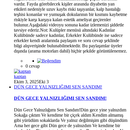
vardır. Fayda görebilecek kişiler arasında diyabetin yan
*
etkileri nedeniyle uzuv kaybı riski taşıyanlar, kalp hastalığı
teşhisi konanlar ve yumuşak dokularının bir kısmını kaybetme
riskiyle karşı karşıya kalan estetik ameliyat geçirenler
bulunur.Aşağıdaki videoyu sonuna kadar izlemenizi şiddetle
tavsiye ederiz.Not: Kulüpler menüsü altındaki Kadınlar
Kulübünde sadece kadınlar, Erkekler Kulübünde ise sadece
erkekler kendi aralarında paylaşım ve soru cevap şeklinde
bilgi alışverişinde bulunabilmektedir. Bu paylaşımlar üyeler
dışında (arama motorları dahil) hiçbir şekilde görüntülenemez.
0 cevap
kaptan
Ekim 3, 2025
Eki 3
DÜN GECE YALNIZLIĞIMI SEN SANDIM!
DÜN GECE YALNIZLIĞIMI SEN SANDIM!
Dün Gece Yalnızlığımı Sen Sandım!Dün gece yine yalnızdım
Sokağa çıktım Ve kendime bir çiçek aldım Kendim almamış
gibi yürüdüm sokaklarda Ve yalnız değilmişim gibi düşündüm
Ama her gece gibi Dün gece de yalnızdım Ve kendime bir