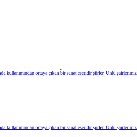
*
*
*
*
*
*
a kullanımından ortaya çıkan bir sanat eseridir şiirler. Ünlü şairlerimizi
a kullanımından ortaya çıkan bir sanat eseridir şiirler. Ünlü şairlerimizi