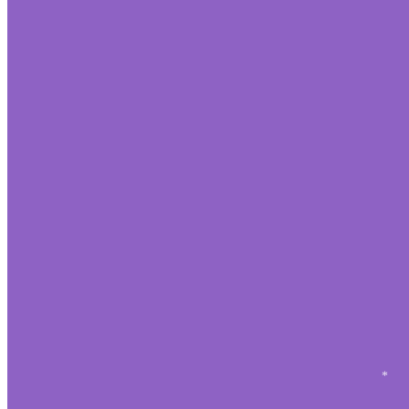
*
*
*