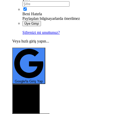
Beni Hatırla
Paylaşılan bilgisayarlarda önerilmez
Üye Girişi
Şifrenizi mi unuttunuz?
Veya hızlı giriş yapın...
Google'la Giriş Yap
X ile oturum aç