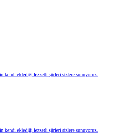
*
*
*
*
*
*
*
n kendi eklediği lezzetli şiirleri sizlere sunuyoruz.
n kendi eklediği lezzetli şiirleri sizlere sunuyoruz.