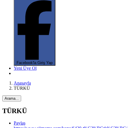
Facebook'la Giriş Yap
Yeni Üye Ol
Anasayfa
TÜRKÜ
Arama...
TÜRKÜ
*
Paylaş