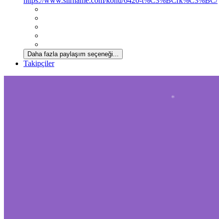
https://www.siirname.com/konu/6420-t%C3%BCrk%C3%BC/
*
Daha fazla paylaşım seçeneği...
Takipçiler
*
*