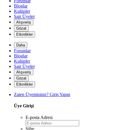
Forumlar
Bloglar
*
Kulüpler
Şair Üyeler
Alışveriş
Gözat
Etkinlikler
Daha
Forumlar
Bloglar
Kulüpler
Şair Üyeler
Alışveriş
Gözat
*
Etkinlikler
Zaten Üyemisiniz? Giriş Yapın
Üye Girişi
*
E-posta Adresi
Şifre