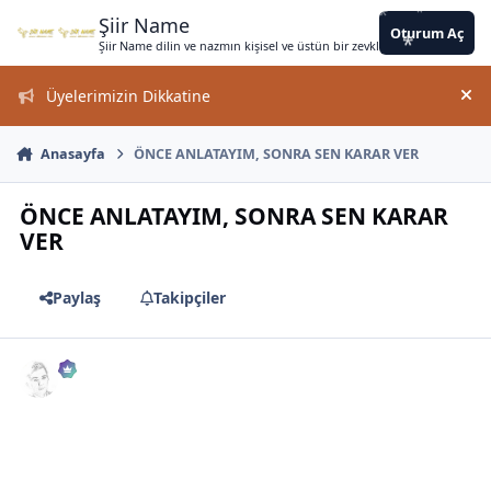
*
*
Jump to content
*
*
*
*
*
*
*
*
*
*
*
*
Şiir Name
Oturum Aç
Şiir Name dilin ve nazmın kişisel ve üstün bir zevkle bir arada kullanımın
Üyelerimizin Dikkatine
*
Duy
Anasayfa
ÖNCE ANLATAYIM, SONRA SEN KARAR VER
ÖNCE ANLATAYIM, SONRA SEN KARAR
VER
*
Paylaş
Takipçiler
*