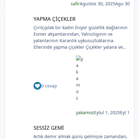
safir
Agustos 30, 2025
Agu 30
yalnızdım sokağa çıktım ve kendime bir çiçek
aldım sen sandım Koklamadım.Uğur Arslan
YAPMA ÇİÇEKLER
YAPMA ÇİÇEKLER
Çırılçıplak bir kadın İniyor güzellik dağlarının
Esmer akşamlarından, Yalnızlıgının ve
yalanlarının Karanlık uykusuzluklarına.
Ellerinde yapma çiçekler Çiçekler yalana ve
ölüme yakın Kadının sakladıklarının Günlere
gecelere bölünmüşÜşümüşlüğüBakın Sizlerle,
Yapma çiçeklerle örtülmüş. Yapma çiçekler
Kadını kırmayın, rahat bırakın. Yapma çiçekler
Solan renkleriyle ellerinde kadının Bunu
0 cevap
bilmeyecekler. Yapma çiçeklerin renkleri
soluyor Kadının ellerinde Ah o çılgın renkler
Kadının gözlerinde Soldukça kadın daha da
esmer
yakamoz
Eylul 1, 2025
Eyl 1
SESSİZ GEMİ
*
SESSİZ GEMİ
*
Artık demir almak günü gelmişse zamandan,