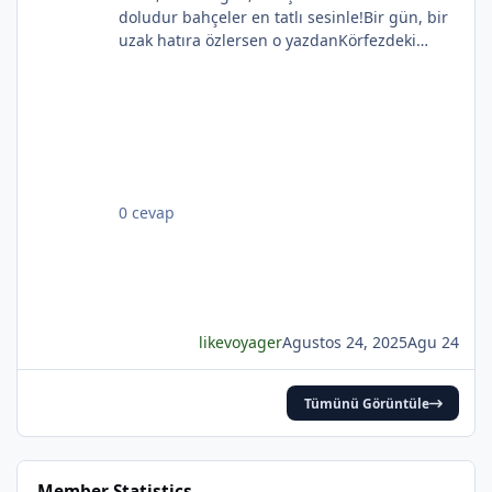
doludur bahçeler en tatlı sesinle!Bir gün, bir
uzak hatıra özlersen o yazdanKörfezdeki
*
dalgın suya bir bak, göreceksin:Geçmiş
gecelerden biri durmakta derinden;Mehtap...
iri güller... ve senin en güzel aksin...Velhasıl o
rüya duruyor yerli yerinde!YAHYA KEMAL
BEYATLI
*
0 cevap
likevoyager
Agustos 24, 2025
Agu 24
*
Tümünü Görüntüle
*
Member Statistics