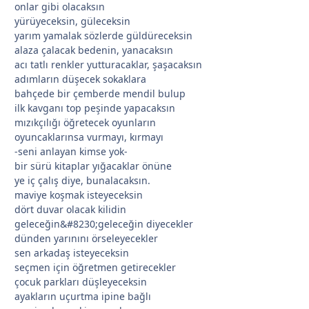
onlar gibi olacaksın
yürüyeceksin, güleceksin
yarım yamalak sözlerde güldüreceksin
alaza çalacak bedenin, yanacaksın
acı tatlı renkler yutturacaklar, şaşacaksın
adımların düşecek sokaklara
bahçede bir çemberde mendil bulup
ilk kavganı top peşinde yapacaksın
mızıkçılığı öğretecek oyunların
oyuncaklarınsa vurmayı, kırmayı
-seni anlayan kimse yok-
bir sürü kitaplar yığacaklar önüne
ye iç çalış diye, bunalacaksın.
maviye koşmak isteyeceksin
dört duvar olacak kilidin
geleceğin&#8230;geleceğin diyecekler
dünden yarınını örseleyecekler
sen arkadaş isteyeceksin
seçmen için öğretmen getirecekler
çocuk parkları düşleyeceksin
ayakların uçurtma ipine bağlı