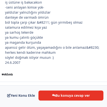
iş üstüne iş bakacaksın
-seni anlayan kimse yok-
yaldızlar yalnızlığını yıldızlar
*
danteye de varmadı ömrün
böl topla çarp çıkar &#8211; gün yirmibeş olmaz
salamura edilmez kışa yaz
ya sarhoş tekerde
ya kumu çalıntı göçükte
ya maganda kurşunda
apansız gelir ölüm, yaşayamadığını o bile anlamaz&#8230;
herkes kendi kaderine mahkum
söyle! doğmak istiyor musun :)
24.6.2007
Alıntı
*
*
Yeni Konu Ekle
Bu konuya cevap ver