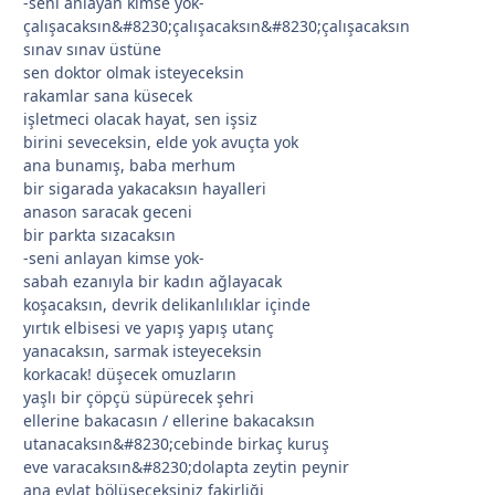
-seni anlayan kimse yok-
çalışacaksın&#8230;çalışacaksın&#8230;çalışacaksın
sınav sınav üstüne
sen doktor olmak isteyeceksin
rakamlar sana küsecek
işletmeci olacak hayat, sen işsiz
birini seveceksin, elde yok avuçta yok
ana bunamış, baba merhum
bir sigarada yakacaksın hayalleri
anason saracak geceni
bir parkta sızacaksın
-seni anlayan kimse yok-
*
*
sabah ezanıyla bir kadın ağlayacak
koşacaksın, devrik delikanlılıklar içinde
yırtık elbisesi ve yapış yapış utanç
yanacaksın, sarmak isteyeceksin
korkacak! düşecek omuzların
yaşlı bir çöpçü süpürecek şehri
ellerine bakacasın / ellerine bakacaksın
*
utanacaksın&#8230;cebinde birkaç kuruş
eve varacaksın&#8230;dolapta zeytin peynir
ana evlat bölüşeceksiniz fakirliği