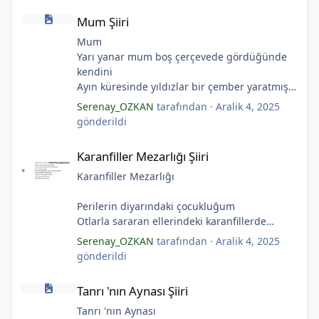
Mum Şiiri
Ölü ve karanlık bir yıldızdır yalanlar.
Mum Şiiri
(Serenay Özkan, Viata)
Mum
Yarı yanar mum boş çerçevede gördüğünde
kendini
Ayın küresinde yıldızlar bir çember yaratmış
Çocukların rüyalarını.
Serenay_OZKAN
tarafından ·
Aralik 4, 2025
Gıcırdayan tahta evimizdeki mumlar
gönderildi
Bizi bizlere gösteren fenermiş.
Karanfiller Mezarlığı Şiiri
Bataklıkların çevirdiği ormanda
Karanfiller Mezarlığı Şiiri
Fenerler bir başka yanarmış.
Hayalin gerçeğinde susmayan sesini
Karanfiller Mezarlığı
Duymayanlar duyarmış.
Aşıklar evlerinde ailelerini sayarmış.
Perilerin diyarındaki çocukluğum
Sular ateşi söndürür derler
Otlarla sararan ellerindeki karanfillerde
Aşıklar evinde ateş yükselirmiş
Yarım kalan anneler
Serenay_OZKAN
tarafından ·
Aralik 4, 2025
Çerçeveler bir olur, sokaklar birleştiğinde
Pas tutan yüreklerle yeşil mezarlıkta hayaller
gönderildi
Evler bir olur aşıklar evinde.
Tuzlu nehirdeki soğukluğum
*
Tanrı 'nın Aynası Şiiri
Çerçevelerdeki mumların ateşi yükselirmiş.
Gözlerin koparıldığı aynalarda
Tanrı 'nın Aynası Şiiri
(Serenay Özkan)
Kuru topraklar küf tutar
Karanfiller mezarlığında.
Tanrı 'nın Aynası