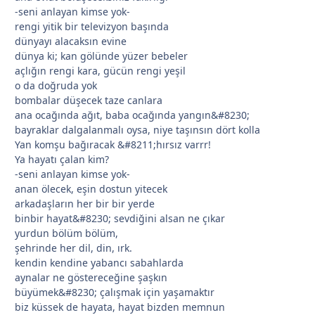
-seni anlayan kimse yok-
rengi yitik bir televizyon başında
dünyayı alacaksın evine
dünya ki; kan gölünde yüzer bebeler
açlığın rengi kara, gücün rengi yeşil
o da doğruda yok
bombalar düşecek taze canlara
ana ocağında ağıt, baba ocağında yangın&#8230;
bayraklar dalgalanmalı oysa, niye taşınsın dört kolla
Yan komşu bağıracak &#8211;hırsız varrr!
Ya hayatı çalan kim?
-seni anlayan kimse yok-
anan ölecek, eşin dostun yitecek
arkadaşların her bir bir yerde
binbir hayat&#8230; sevdiğini alsan ne çıkar
yurdun bölüm bölüm,
şehrinde her dil, din, ırk.
kendin kendine yabancı sabahlarda
aynalar ne göstereceğine şaşkın
büyümek&#8230; çalışmak için yaşamaktır
biz küssek de hayata, hayat bizden memnun