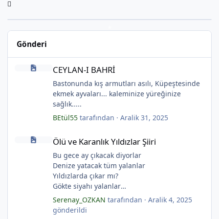
*
Gönderi
CEYLAN-I BAHRİ
CEYLAN-I BAHRİ
Bastonunda kış armutları asılı, Küpeştesinde
ekmek ayvaları... kaleminize yüreğinize
sağlık.....
BEtül55
tarafından ·
Aralik 31, 2025
Ölü ve Karanlık Yıldızlar Şiiri
Ölü ve Karanlık Yıldızlar Şiiri
Bu gece ay çıkacak diyorlar
*
Denize yatacak tüm yalanlar
Yıldızlarda çıkar mı?
Gökte siyahı yalanlar
Ölü ve karanlık yıldızlar
Serenay_OZKAN
tarafından ·
Aralik 4, 2025
Ayı sarhoş etmişler
gönderildi
Ay kesilmiş kızıl, kızıl