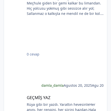
Meçhule giden bir gemi kalkar bu limandan.
Hiç yolcusu yokmuş gibi sessizce alır yol;
*
Sallanmaz o kalkışta ne mendil ne de bir kol.
Rıhtımda kalanlar bu seyahatten elemli,
Günlerce siyah ufka bakar gözleri nemli.
Biçare gönüller. Ne giden son gemidir bu.
Hicranlı hayatın ne de son matemidir bu.
Dünyada sevilmiş ve seven nafile bekler;
Bilmez ki, giden sevgililer dönmeyecekler. Bir
çok gidenin her biri memnun ki yerinden. Bir
0 cevap
çok seneler geçti; dönen yok seferinden
*
damla_damla
Agustos 20, 2025
Agu 20
GEÇMİŞ YAZ
GEÇMİŞ YAZ
Rüya gibi bir yazdı. Yarattın hevesinleHer
anını, her rengini, her şiirini hazdan.Hala