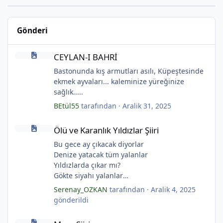
*
Gönderi
CEYLAN-I BAHRİ
CEYLAN-I BAHRİ
Bastonunda kış armutları asılı, Küpeştesinde
ekmek ayvaları... kaleminize yüreğinize
sağlık.....
*
BEtül55
tarafından ·
Aralik 31, 2025
Ölü ve Karanlık Yıldızlar Şiiri
Ölü ve Karanlık Yıldızlar Şiiri
Bu gece ay çıkacak diyorlar
Denize yatacak tüm yalanlar
Yıldızlarda çıkar mı?
Gökte siyahı yalanlar
Ölü ve karanlık yıldızlar
Serenay_OZKAN
tarafından ·
Aralik 4, 2025
*
Ayı sarhoş etmişler
gönderildi
Ay kesilmiş kızıl, kızıl
Mum Şiiri
Ölü ve karanlık bir yıldızdır yalanlar.