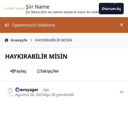
*
*
Jump to content
*
*
*
*
*
*
*
*
*
*
*
Şiir Name
Oturum Aç
Şiir Name dilin ve nazmın kişisel ve üstün bir zevkle bir arada kullanımın
Üyelerimizin Dikkatine
Duy
Anasayfa
HAYKIRABİLİR MİSİN
*
HAYKIRABİLİR MİSİN
*
Paylaş
Takipçiler
likevoyager
Üye
Agustos 26, 2025
Agu 26
gönderildi
*