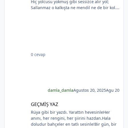
Hiç yolcusu yokmuş gibi sessizce alır yol;
Sallanmaz o kalkışta ne mendil ne de bir kol.
Rıhtımda kalanlar bu seyahatten elemli,
Günlerce siyah ufka bakar gözleri nemli.
*
Biçare gönüller. Ne giden son gemidir bu.
Hicranlı hayatın ne de son matemidir bu.
Dünyada sevilmiş ve seven nafile bekler;
Bilmez ki, giden sevgililer dönmeyecekler. Bir
çok gidenin her biri memnun ki yerinden. Bir
0 cevap
çok seneler geçti; dönen yok seferinden
*
damla_damla
Agustos 20, 2025
Agu 20
*
GEÇMİŞ YAZ
GEÇMİŞ YAZ
Rüya gibi bir yazdı. Yarattın hevesinleHer
anını, her rengini, her şiirini hazdan.Hala
doludur bahçeler en tatlı sesinle!Bir gün, bir