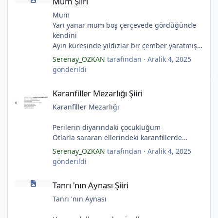
Mum Şiiri
(Serenay Özkan, Viata)
Mum
Yarı yanar mum boş çerçevede gördüğünde
kendini
Ayın küresinde yıldızlar bir çember yaratmış
*
Çocukların rüyalarını.
Serenay_OZKAN
tarafından ·
Aralik 4, 2025
Gıcırdayan tahta evimizdeki mumlar
gönderildi
Bizi bizlere gösteren fenermiş.
Karanfiller Mezarlığı Şiiri
Bataklıkların çevirdiği ormanda
Karanfiller Mezarlığı Şiiri
Fenerler bir başka yanarmış.
Hayalin gerçeğinde susmayan sesini
Karanfiller Mezarlığı
Duymayanlar duyarmış.
Aşıklar evlerinde ailelerini sayarmış.
Perilerin diyarındaki çocukluğum
Sular ateşi söndürür derler
Otlarla sararan ellerindeki karanfillerde
Aşıklar evinde ateş yükselirmiş
Yarım kalan anneler
Serenay_OZKAN
tarafından ·
Aralik 4, 2025
Çerçeveler bir olur, sokaklar birleştiğinde
Pas tutan yüreklerle yeşil mezarlıkta hayaller
gönderildi
Evler bir olur aşıklar evinde.
Tuzlu nehirdeki soğukluğum
Tanrı 'nın Aynası Şiiri
Çerçevelerdeki mumların ateşi yükselirmiş.
Gözlerin koparıldığı aynalarda
Tanrı 'nın Aynası Şiiri
(Serenay Özkan)
Kuru topraklar küf tutar
Karanfiller mezarlığında.
Tanrı 'nın Aynası
*
(Serenay Özkan)