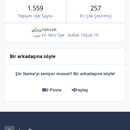
1.559
257
*
Toplam Üye Sayısı
En Çok Çevrimiçi
HaticeK
En Yeni Üye
·
Subat 10
Şub 10
Bir arkadaşına söyle
Şiir Name'yi seviyor musun? Bir arkadaşına söyle!
E-Posta
Paylaş
*
*
*
Light Mode
Dark Mode
System Preference