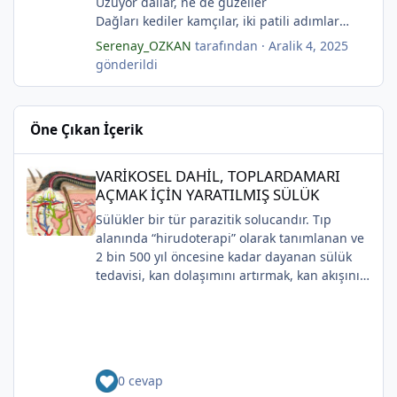
Uzuyor dallar, ne de güzeller
"Karanfiller Mezarlığı" adlı şiiri Yaşama Uğraşı
Dağları kediler kamçılar, iki patili adımlar
Fanzin'in 27. sayısında 2025'te yayımlanmıştır.
Sonsuza kadar bahar
Serenay_OZKAN
tarafından ·
Aralik 4, 2025
Kestane dallar efsunkār
gönderildi
Ormanla maviye kilitli
Kadife gecede kuşlar kesildi
Sahip olmadığımız rüyalarda yağmurla
Öne Çıkan İçerik
gözyaşı Tanrı’nın aynası, kedili kapı
Sonsuza kadar bahar
VARİKOSEL DAHİL, TOPLARDAMARI AÇMAK İÇİN YARATILMIŞ SÜ
Kestane dallar efsunkâr
VARİKOSEL DAHİL, TOPLARDAMARI
Sahip olmadığımız rüyalarda yağmurla
AÇMAK İÇİN YARATILMIŞ SÜLÜK
gözyaşı Tanrı’nın aynası, kedili kapı
Sülükler bir tür parazitik solucandır. Tıp
*
*
Bir ay gibi... Donuk...
alanında “hirudoterapi” olarak tanımlanan ve
Bir çocuk gibi içine bürünmüş
2 bin 500 yıl öncesine kadar dayanan sülük
*
Gökyüzüne baksana
tedavisi, kan dolaşımını artırmak, kan akışını
Kefenim yıldızlara gömülmüş.
iyileştirmek ve iyileşmeyi desteklemek için
(Serenay Özkan,Viata)
yaraya sülük uygulanmasını içerir.
Uygulaması zaman içinde değişiklik gösterse
de, modern cerrahide kullanılmaya devam
etmektedir.Günümüzde çoğunlukla plastik ve
0 cevap
rekonstrüktif cerrahide kullanılmaktadırlar.