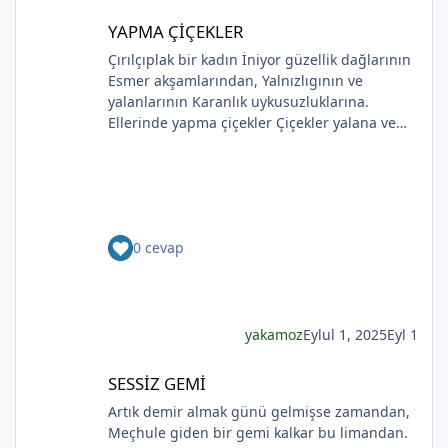
aldım sen sandım Koklamadım.Uğur Arslan
YAPMA ÇİÇEKLER
YAPMA ÇİÇEKLER
Çırılçıplak bir kadın İniyor güzellik dağlarının
Esmer akşamlarından, Yalnızlıgının ve
yalanlarının Karanlık uykusuzluklarına.
Ellerinde yapma çiçekler Çiçekler yalana ve
ölüme yakın Kadının sakladıklarının Günlere
gecelere bölünmüşÜşümüşlüğüBakın Sizlerle,
Yapma çiçeklerle örtülmüş. Yapma çiçekler
Kadını kırmayın, rahat bırakın. Yapma çiçekler
Solan renkleriyle ellerinde kadının Bunu
*
0 cevap
bilmeyecekler. Yapma çiçeklerin renkleri
soluyor Kadının ellerinde Ah o çılgın renkler
Kadının gözlerinde Soldukça kadın daha da
*
esmer
yakamoz
Eylul 1, 2025
Eyl 1
*
SESSİZ GEMİ
SESSİZ GEMİ
Artık demir almak günü gelmişse zamandan,
Meçhule giden bir gemi kalkar bu limandan.