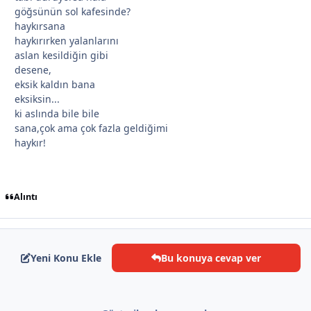
göğsünün sol kafesinde?
*
haykırsana
haykırırken yalanlarını
*
aslan kesildiğin gibi
desene,
eksik kaldın bana
*
eksiksin...
ki aslında bile bile
sana,çok ama çok fazla geldiğimi
haykır!
Alıntı
*
Yeni Konu Ekle
Bu konuya cevap ver
*