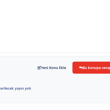
Yeni Konu Ekle
Bu konuya ceva
erilecek yayın yok