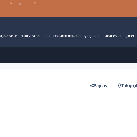
*
şisel ve üstün bir zevkle bir arada kullanımından ortaya çıkan bir sanat eseridir şiirler. Ü
Paylaş
Takipçi
*