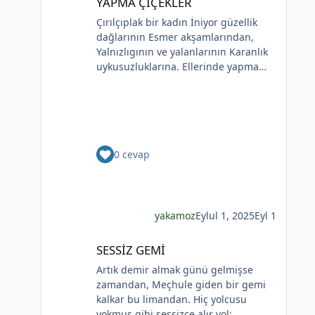
YAPMA ÇİÇEKLER
paylaşımlar üyeler dışında (arama
bir çiçek aldım sen sandım
Çırılçıplak bir kadın İniyor güzellik
motorları dahil) hiçbir şekilde
Koklamadım.Uğur Arslan
dağlarının Esmer akşamlarından,
görüntülenemez.
Yalnızlıgının ve yalanlarının Karanlık
uykusuzluklarına. Ellerinde yapma
çiçekler Çiçekler yalana ve ölüme
yakın Kadının sakladıklarının Günlere
gecelere bölünmüşÜşümüşlüğüBakın
Sizlerle, Yapma çiçeklerle örtülmüş.
Yapma çiçekler Kadını kırmayın, rahat
0 cevap
bırakın. Yapma çiçekler Solan
renkleriyle ellerinde kadının Bunu
bilmeyecekler. Yapma çiçeklerin
*
renkleri soluyor Kadının ellerinde Ah
o çılgın renkler Kadının gözlerinde
yakamoz
Eylul 1, 2025
Eyl 1
Soldukça kadın daha da esmer
SESSİZ GEMİ
SESSİZ GEMİ
Artık demir almak günü gelmişse
zamandan, Meçhule giden bir gemi
kalkar bu limandan. Hiç yolcusu
yokmuş gibi sessizce alır yol;