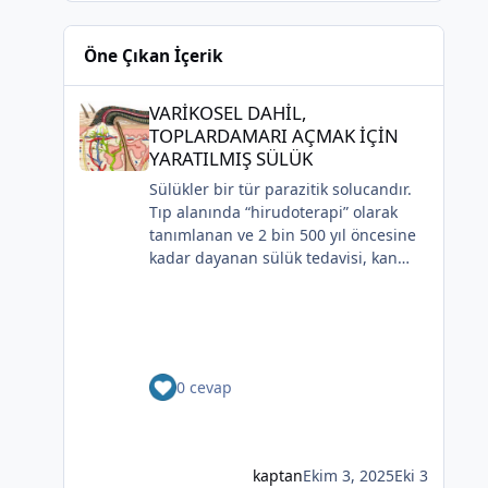
2025'te yayımlanmıştır.
Ormanla maviye kilitli
Kadife gecede kuşlar kesildi
Öne Çıkan İçerik
Sahip olmadığımız rüyalarda
yağmurla gözyaşı Tanrı’nın aynası,
VARİKOSEL DAHİL, TOPLARDAMARI AÇMAK İÇİN YARATILM
kedili kapı
VARİKOSEL DAHİL,
Sonsuza kadar bahar
TOPLARDAMARI AÇMAK İÇİN
Kestane dallar efsunkâr
YARATILMIŞ SÜLÜK
Sahip olmadığımız rüyalarda
Sülükler bir tür parazitik solucandır.
yağmurla gözyaşı Tanrı’nın aynası,
Tıp alanında “hirudoterapi” olarak
*
kedili kapı
tanımlanan ve 2 bin 500 yıl öncesine
Bir ay gibi... Donuk...
kadar dayanan sülük tedavisi, kan
Bir çocuk gibi içine bürünmüş
dolaşımını artırmak, kan akışını
Gökyüzüne baksana
iyileştirmek ve iyileşmeyi desteklemek
Kefenim yıldızlara gömülmüş.
için yaraya sülük uygulanmasını
(Serenay Özkan,Viata)
içerir. Uygulaması zaman içinde
değişiklik gösterse de, modern
0 cevap
cerrahide kullanılmaya devam
etmektedir.Günümüzde çoğunlukla
plastik ve rekonstrüktif cerrahide
*
kullanılmaktadırlar. Bunun nedeni,
kaptan
Ekim 3, 2025
Eki 3
sülüklerin kan pıhtılaşmasını önleyen