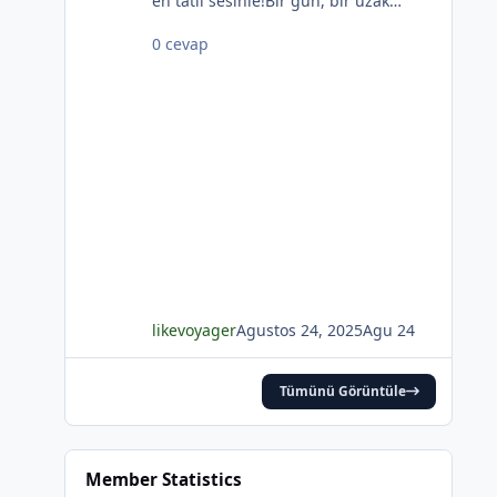
en tatlı sesinle!Bir gün, bir uzak
hatıra özlersen o yazdanKörfezdeki
0 cevap
dalgın suya bir bak,
göreceksin:Geçmiş gecelerden biri
durmakta derinden;Mehtap... iri
güller... ve senin en güzel
aksin...Velhasıl o rüya duruyor yerli
yerinde!YAHYA KEMAL BEYATLI
likevoyager
Agustos 24, 2025
Agu 24
Tümünü Görüntüle
*
Member Statistics