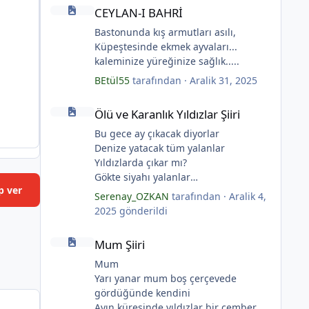
CEYLAN-I BAHRİ
CEYLAN-I BAHRİ
Bastonunda kış armutları asılı,
Küpeştesinde ekmek ayvaları...
kaleminize yüreğinize sağlık.....
BEtül55
tarafından ·
Aralik 31, 2025
Ölü ve Karanlık Yıldızlar Şiiri
Ölü ve Karanlık Yıldızlar Şiiri
Bu gece ay çıkacak diyorlar
Denize yatacak tüm yalanlar
Yıldızlarda çıkar mı?
Gökte siyahı yalanlar
p ver
Ölü ve karanlık yıldızlar
Serenay_OZKAN
tarafından ·
Aralik 4,
Ayı sarhoş etmişler
2025
gönderildi
Ay kesilmiş kızıl, kızıl
Mum Şiiri
Ölü ve karanlık bir yıldızdır yalanlar.
Mum Şiiri
(Serenay Özkan, Viata)
Mum
Yarı yanar mum boş çerçevede
gördüğünde kendini
Ayın küresinde yıldızlar bir çember