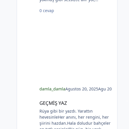
Sallanmaz o kalkışta ne mendil ne de
0 cevap
bir kol. Rıhtımda kalanlar bu
seyahatten elemli, Günlerce siyah
ufka bakar gözleri nemli. Biçare
gönüller. Ne giden son gemidir bu.
Hicranlı hayatın ne de son matemidir
*
bu. Dünyada sevilmiş ve seven nafile
bekler; Bilmez ki, giden sevgililer
dönmeyecekler. Bir çok gidenin her
biri memnun ki yerinden. Bir çok
seneler geçti; dönen yok seferinden
*
damla_damla
Agustos 20, 2025
Agu 20
GEÇMİŞ YAZ
GEÇMİŞ YAZ
Rüya gibi bir yazdı. Yarattın
hevesinleHer anını, her rengini, her
şiirini hazdan.Hala doludur bahçeler