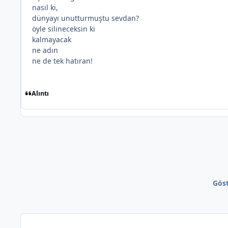
nasıl ki,
dünyayı unutturmuştu sevdan?
öyle silineceksin ki
kalmayacak
ne adın
ne de tek hatıran!
Alıntı
Göst