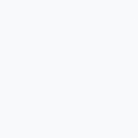
*
*
*