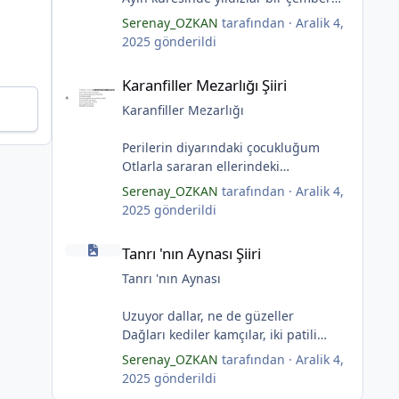
yaratmış
Serenay_OZKAN
tarafından ·
Aralik 4,
Çocukların rüyalarını.
2025
gönderildi
Gıcırdayan tahta evimizdeki mumlar
Karanfiller Mezarlığı Şiiri
Bizi bizlere gösteren fenermiş.
Karanfiller Mezarlığı Şiiri
Bataklıkların çevirdiği ormanda
Fenerler bir başka yanarmış.
Karanfiller Mezarlığı
Hayalin gerçeğinde susmayan sesini
Duymayanlar duyarmış.
Perilerin diyarındaki çocukluğum
Aşıklar evlerinde ailelerini sayarmış.
Otlarla sararan ellerindeki
Sular ateşi söndürür derler
karanfillerde
Serenay_OZKAN
tarafından ·
Aralik 4,
Aşıklar evinde ateş yükselirmiş
Yarım kalan anneler
*
2025
gönderildi
Çerçeveler bir olur, sokaklar
Pas tutan yüreklerle yeşil mezarlıkta
Tanrı 'nın Aynası Şiiri
birleştiğinde
hayaller
Tanrı 'nın Aynası Şiiri
Evler bir olur aşıklar evinde.
Tuzlu nehirdeki soğukluğum
Çerçevelerdeki mumların ateşi
Gözlerin koparıldığı aynalarda
Tanrı 'nın Aynası
yükselirmiş.
Kuru topraklar küf tutar
*
(Serenay Özkan)
Karanfiller mezarlığında.
Uzuyor dallar, ne de güzeller
(Serenay Özkan)
Dağları kediler kamçılar, iki patili
adımlar
Serenay_OZKAN
tarafından ·
Aralik 4,
"Karanfiller Mezarlığı" adlı şiiri
Sonsuza kadar bahar
2025
gönderildi
Yaşama Uğraşı Fanzin'in 27. sayısında
Kestane dallar efsunkār