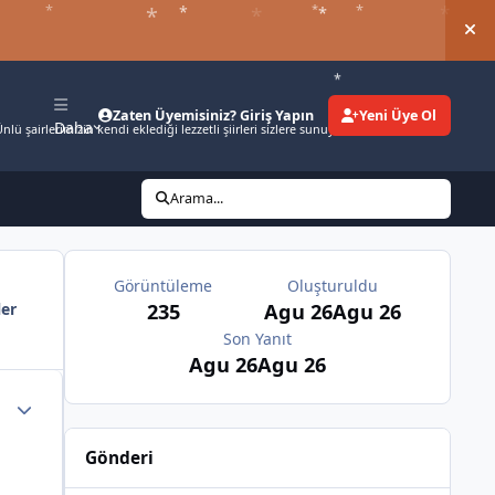
*
*
*
*
*
*
*
*
Duy
Zaten Üyemisiniz? Giriş Yapın
Yeni Üye Ol
Daha
nlü şairlerimizin kendi eklediği lezzetli şiirleri sizlere sunuyoruz.
Arama...
Görüntüleme
Oluşturuldu
235
Agu 26
Agu 26
ler
Son Yanıt
Agu 26
Agu 26
Gönderi