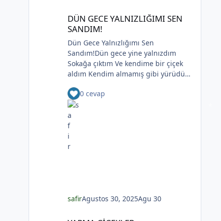
peptitler ve proteinler salgılamasıdır.
DÜN GECE YALNIZLIĞIMI SEN SANDIM!
DÜN GECE YALNIZLIĞIMI SEN
Bu salgılar aynı zamanda
SANDIM!
antikoagülan olarak da bilinir . Bu,
yaraların iyileşmesine yardımcı olmak
Dün Gece Yalnızlığımı Sen
için kan akışını sağlar.Sülük
Sandım!Dün gece yine yalnızdım
tedavisinin kullanılabileceği çeşitli
Sokağa çıktım Ve kendime bir çiçek
durumlar vardır. Fayda görebilecek
aldım Kendim almamış gibi yürüdüm
kişiler arasında diyabetin yan etkileri
sokaklarda Ve yalnız değilmişim gibi
nedeniyle uzuv kaybı riski taşıyanlar,
0 cevap
düşündüm Ama her gece gibi Dün
kalp hastalığı teşhisi konanlar ve
gece de yalnızdım Ve kendime bir
yumuşak dokularının bir kısmını
çiçek aldım Bir saat geri alınmış
kaybetme riskiyle karşı karşıya kalan
saatler Ben geri almadım Ve bir saat
estetik ameliyat geçirenler
daha yalnız kalmadım Bir masaya
bulunur.Aşağıdaki videoyu sonuna
oturdum İki çay ısmarladım Ben içtim
kadar izlemenizi şiddetle tavsiye
sen soğuttun sana söyleyeceğim her
ederiz.Not: Kulüpler menüsü
şeyi yuttum çok dert etmedim çünkü
altındaki Kadınlar Kulübünde sadece
*
yoktun dün gece yine yalnızdım rahat
kadınlar, Erkekler Kulübünde ise
ağladım yokluğundan gizlemedim
sadece erkekler kendi aralarında
gözyaşlarımı ve lambaları hiç
safir
Agustos 30, 2025
Agu 30
paylaşım ve soru cevap şeklinde bilgi
karartmadım dün gece her gece gibi
YAPMA ÇİÇEKLER
alışverişinde bulunabilmektedir. Bu
yalnızdım sokağa çıktım ve kendime