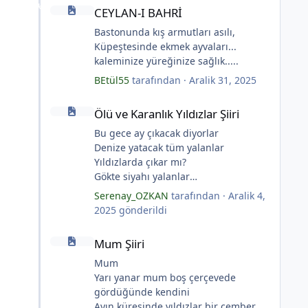
CEYLAN-I BAHRİ
CEYLAN-I BAHRİ
Bastonunda kış armutları asılı,
Küpeştesinde ekmek ayvaları...
kaleminize yüreğinize sağlık.....
*
BEtül55
tarafından ·
Aralik 31, 2025
Ölü ve Karanlık Yıldızlar Şiiri
Ölü ve Karanlık Yıldızlar Şiiri
Bu gece ay çıkacak diyorlar
Denize yatacak tüm yalanlar
Yıldızlarda çıkar mı?
Gökte siyahı yalanlar
Ölü ve karanlık yıldızlar
Serenay_OZKAN
tarafından ·
Aralik 4,
Ayı sarhoş etmişler
2025
gönderildi
Ay kesilmiş kızıl, kızıl
Mum Şiiri
Ölü ve karanlık bir yıldızdır yalanlar.
Mum Şiiri
(Serenay Özkan, Viata)
Mum
Yarı yanar mum boş çerçevede
gördüğünde kendini
Ayın küresinde yıldızlar bir çember