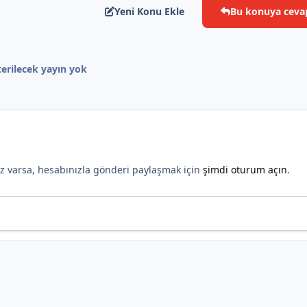
Yeni Konu Ekle
Bu konuya ceva
erilecek yayın yok
*
nız varsa, hesabınızla gönderi paylaşmak için
şimdi oturum açın
.
*
*