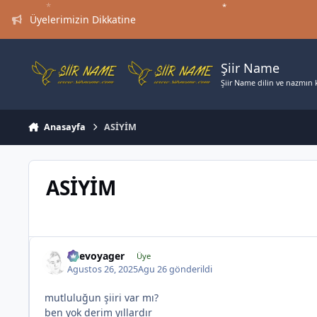
*
Jump to content
*
*
*
Üyelerimizin Dikkatine
Şiir Name
Şiir Name dilin ve nazmın ki
*
Anasayfa
ASİYİM
*
ASİYİM
*
likevoyager
Üye
Agustos 26, 2025
Agu 26
gönderildi
mutluluğun şiiri var mı?
ben yok derim yıllardır