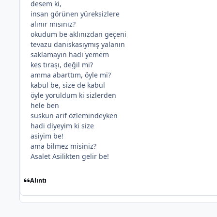
desem ki,
insan görünen yüreksizlere
*
alınır mısınız?
okudum be aklınızdan geçeni
tevazu daniskasıymış yalanın
saklamayın hadi yemem
kes tıraşı, değil mi?
amma abarttım, öyle mi?
kabul be, size de kabul
öyle yoruldum ki sizlerden
hele ben
suskun arif özlemindeyken
hadi diyeyim ki size
asiyim be!
ama bilmez misiniz?
Asalet Asilikten gelir be!
Alıntı
*