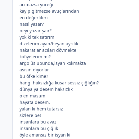
acımazsa yüreği
kayıp gitmezse avuçlarından
en değerlileri
nasıl yazar?
neyi yazar şair?
yok ki tek satırım
dizelerim ayan/beyan ayrılık
nakaratlar acıları dövmekte
kafiyelerim mi?
argo üslubunda,isyan kokmakta
asisin diyorlar
bu öfke kime?
hangi haksızlığa kusar sessiz çığlığın?
*
dünya ya desem haksızlık
o en masum
hayata desem,
yalan ki hem tutarsız
sizlere be!
insanlara bu avaz
insanlara bu çığlık
öyle amansız bir isyan ki