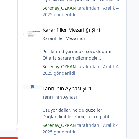
yaratmış
Serenay_OZKAN
tarafından ·
Aralik 4,
Çocukların rüyalarını.
2025
gönderildi
Gıcırdayan tahta evimizdeki mumlar
*
Karanfiller Mezarlığı Şiiri
Bizi bizlere gösteren fenermiş.
Karanfiller Mezarlığı Şiiri
Bataklıkların çevirdiği ormanda
Fenerler bir başka yanarmış.
Karanfiller Mezarlığı
Hayalin gerçeğinde susmayan sesini
Duymayanlar duyarmış.
Perilerin diyarındaki çocukluğum
Aşıklar evlerinde ailelerini sayarmış.
Otlarla sararan ellerindeki
Sular ateşi söndürür derler
karanfillerde
Serenay_OZKAN
tarafından ·
Aralik 4,
Aşıklar evinde ateş yükselirmiş
Yarım kalan anneler
2025
gönderildi
Çerçeveler bir olur, sokaklar
Pas tutan yüreklerle yeşil mezarlıkta
Tanrı 'nın Aynası Şiiri
birleştiğinde
hayaller
Tanrı 'nın Aynası Şiiri
Evler bir olur aşıklar evinde.
Tuzlu nehirdeki soğukluğum
Çerçevelerdeki mumların ateşi
Gözlerin koparıldığı aynalarda
Tanrı 'nın Aynası
yükselirmiş.
Kuru topraklar küf tutar
(Serenay Özkan)
Karanfiller mezarlığında.
Uzuyor dallar, ne de güzeller
(Serenay Özkan)
Dağları kediler kamçılar, iki patili
*
adımlar
Serenay_OZKAN
tarafından ·
Aralik 4,
"Karanfiller Mezarlığı" adlı şiiri
Sonsuza kadar bahar
2025
gönderildi
Yaşama Uğraşı Fanzin'in 27. sayısında
Kestane dallar efsunkār