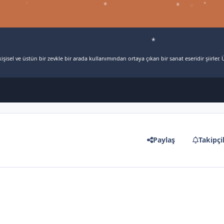
*
*
*
*
*
*
şisel ve üstün bir zevkle bir arada kullanımından ortaya çıkan bir sanat eseridir şiirler. Ü
Paylaş
Takipçi