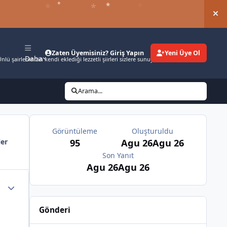
*
*
*
*
*
Duy
Zaten Üyemisiniz? Giriş Yapın
Yeni Üye Ol
Daha
nlü şairlerimizin kendi eklediği lezzetli şiirleri sizlere sunuyoruz.
Arama...
Görüntüleme
Oluşturuldu
95
Agu 26
Agu 26
ler
Son Yanıt
Agu 26
Agu 26
Gönderi