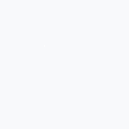
*
*
*
*