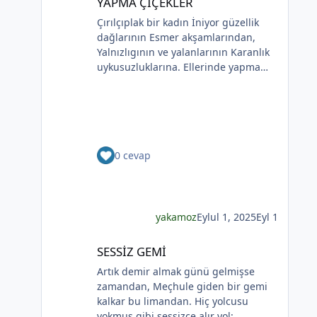
YAPMA ÇİÇEKLER
paylaşımlar üyeler dışında (arama
bir çiçek aldım sen sandım
Çırılçıplak bir kadın İniyor güzellik
motorları dahil) hiçbir şekilde
Koklamadım.Uğur Arslan
dağlarının Esmer akşamlarından,
görüntülenemez.
Yalnızlıgının ve yalanlarının Karanlık
uykusuzluklarına. Ellerinde yapma
çiçekler Çiçekler yalana ve ölüme
yakın Kadının sakladıklarının Günlere
gecelere bölünmüşÜşümüşlüğüBakın
Sizlerle, Yapma çiçeklerle örtülmüş.
Yapma çiçekler Kadını kırmayın, rahat
0 cevap
bırakın. Yapma çiçekler Solan
renkleriyle ellerinde kadının Bunu
bilmeyecekler. Yapma çiçeklerin
renkleri soluyor Kadının ellerinde Ah
o çılgın renkler Kadının gözlerinde
yakamoz
Eylul 1, 2025
Eyl 1
Soldukça kadın daha da esmer
SESSİZ GEMİ
SESSİZ GEMİ
Artık demir almak günü gelmişse
zamandan, Meçhule giden bir gemi
kalkar bu limandan. Hiç yolcusu
yokmuş gibi sessizce alır yol;