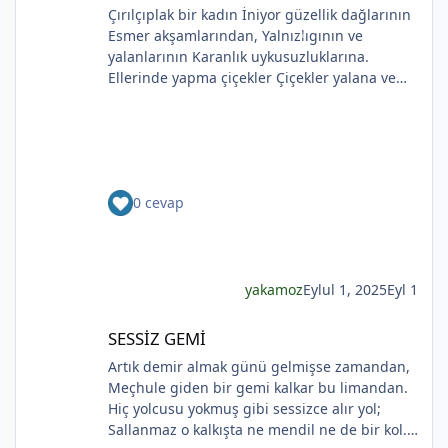
*
Çırılçıplak bir kadın İniyor güzellik dağlarının
Esmer akşamlarından, Yalnızlıgının ve
yalanlarının Karanlık uykusuzluklarına.
Ellerinde yapma çiçekler Çiçekler yalana ve
*
ölüme yakın Kadının sakladıklarının Günlere
gecelere bölünmüşÜşümüşlüğüBakın Sizlerle,
Yapma çiçeklerle örtülmüş. Yapma çiçekler
Kadını kırmayın, rahat bırakın. Yapma çiçekler
Solan renkleriyle ellerinde kadının Bunu
0 cevap
bilmeyecekler. Yapma çiçeklerin renkleri
soluyor Kadının ellerinde Ah o çılgın renkler
Kadının gözlerinde Soldukça kadın daha da
esmer
yakamoz
Eylul 1, 2025
Eyl 1
SESSİZ GEMİ
SESSİZ GEMİ
*
Artık demir almak günü gelmişse zamandan,
Meçhule giden bir gemi kalkar bu limandan.
Hiç yolcusu yokmuş gibi sessizce alır yol;
Sallanmaz o kalkışta ne mendil ne de bir kol.