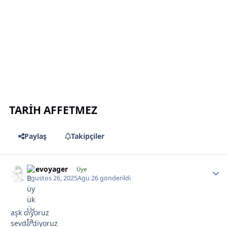
TARİH AFFETMEZ
Paylaş
Takipçiler
*
likevoyager
Üye
Agustos 26, 2025
Agu 26
gönderildi
*
aşk diyoruz
sevda diyoruz