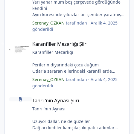
*
Yarı yanar mum boş çerçevede gördüğünde
kendini
Ayın küresinde yıldızlar bir çember yaratmış
Çocukların rüyalarını.
Serenay_OZKAN
tarafından ·
Aralik 4, 2025
Gıcırdayan tahta evimizdeki mumlar
gönderildi
Bizi bizlere gösteren fenermiş.
Karanfiller Mezarlığı Şiiri
Bataklıkların çevirdiği ormanda
Karanfiller Mezarlığı Şiiri
Fenerler bir başka yanarmış.
Hayalin gerçeğinde susmayan sesini
Karanfiller Mezarlığı
Duymayanlar duyarmış.
Aşıklar evlerinde ailelerini sayarmış.
Perilerin diyarındaki çocukluğum
Sular ateşi söndürür derler
Otlarla sararan ellerindeki karanfillerde
Aşıklar evinde ateş yükselirmiş
Yarım kalan anneler
*
Serenay_OZKAN
tarafından ·
Aralik 4, 2025
Çerçeveler bir olur, sokaklar birleştiğinde
Pas tutan yüreklerle yeşil mezarlıkta hayaller
gönderildi
*
Evler bir olur aşıklar evinde.
Tuzlu nehirdeki soğukluğum
Tanrı 'nın Aynası Şiiri
Çerçevelerdeki mumların ateşi yükselirmiş.
Gözlerin koparıldığı aynalarda
Tanrı 'nın Aynası Şiiri
(Serenay Özkan)
Kuru topraklar küf tutar
Karanfiller mezarlığında.
Tanrı 'nın Aynası
(Serenay Özkan)
Uzuyor dallar, ne de güzeller
*
"Karanfiller Mezarlığı" adlı şiiri Yaşama Uğraşı
Dağları kediler kamçılar, iki patili adımlar
Fanzin'in 27. sayısında 2025'te yayımlanmıştır.
Sonsuza kadar bahar