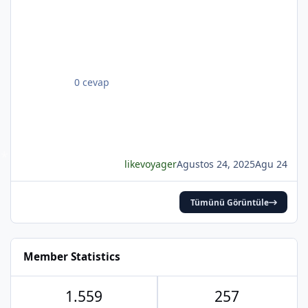
gecelerden biri durmakta derinden;Mehtap...
iri güller... ve senin en güzel aksin...Velhasıl o
rüya duruyor yerli yerinde!YAHYA KEMAL
BEYATLI
*
0 cevap
likevoyager
Agustos 24, 2025
Agu 24
*
*
Tümünü Görüntüle
Member Statistics
1.559
257