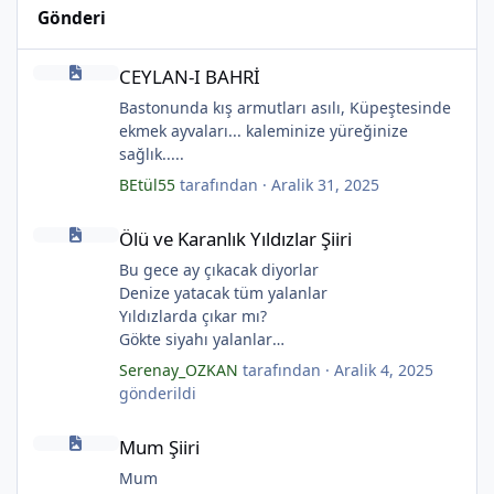
Gönderi
CEYLAN-I BAHRİ
*
CEYLAN-I BAHRİ
Bastonunda kış armutları asılı, Küpeştesinde
ekmek ayvaları... kaleminize yüreğinize
sağlık.....
BEtül55
tarafından ·
Aralik 31, 2025
Ölü ve Karanlık Yıldızlar Şiiri
Ölü ve Karanlık Yıldızlar Şiiri
Bu gece ay çıkacak diyorlar
Denize yatacak tüm yalanlar
Yıldızlarda çıkar mı?
Gökte siyahı yalanlar
*
Ölü ve karanlık yıldızlar
Serenay_OZKAN
tarafından ·
Aralik 4, 2025
*
Ayı sarhoş etmişler
gönderildi
Ay kesilmiş kızıl, kızıl
Mum Şiiri
Ölü ve karanlık bir yıldızdır yalanlar.
Mum Şiiri
(Serenay Özkan, Viata)
Mum