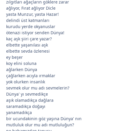
zılgıtları ağaçların göklere zarar
ağlıyor, Fırat ağlıyor Dicle
yasta Munzur, yasta Hazar!
*
delindi üst katmanları
kurudu yerde okyanuslar
ötenazi istiyor senden Dünya!
*
kaç aşk şiiri çare yazar?
elbette yaşanılası aşk
elbette sevda özlenesi
ey beşer
koy elini soluna
ağlarken Dünya
çağlarken acıyla ırmaklar
*
yok olurken insanlık
sevmek olur mu adı sevmelerin?
Dünya' yı sevmedikçe
aşık olamadıkça dağlara
saramadıkça doğayı
yanamadıkça
bir ucundakinin göz yaşına Dünya' nın
mutluluk olur mu adı mutluluğun?
ne babamızdan tapusu