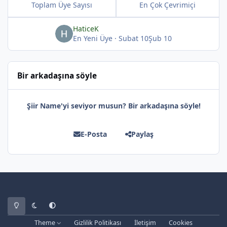
Toplam Üye Sayısı
En Çok Çevrimiçi
HaticeK
En Yeni Üye
·
Subat 10
Şub 10
Bir arkadaşına söyle
*
Şiir Name'yi seviyor musun? Bir arkadaşına söyle!
E-Posta
Paylaş
Light Mode
Dark Mode
System Preference
Theme
Gizlilik Politikası
İletişim
Cookies