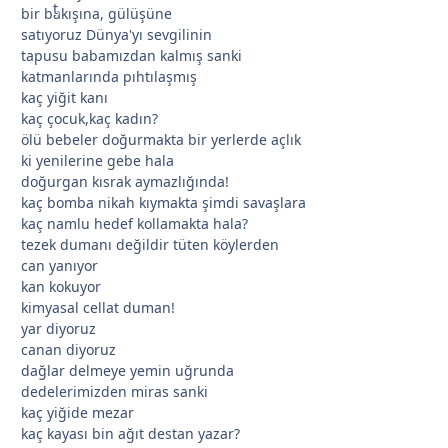
bir bakışına, gülüşüne
satıyoruz Dünya'yı sevgilinin
tapusu babamızdan kalmış sanki
katmanlarında pıhtılaşmış
*
kaç yiğit kanı
kaç çocuk,kaç kadın?
ölü bebeler doğurmakta bir yerlerde açlık
ki yenilerine gebe hala
doğurgan kısrak aymazlığında!
kaç bomba nikah kıymakta şimdi savaşlara
kaç namlu hedef kollamakta hala?
tezek dumanı değildir tüten köylerden
can yanıyor
kan kokuyor
kimyasal cellat duman!
yar diyoruz
canan diyoruz
dağlar delmeye yemin uğrunda
*
dedelerimizden miras sanki
kaç yiğide mezar
kaç kayası bin ağıt destan yazar?