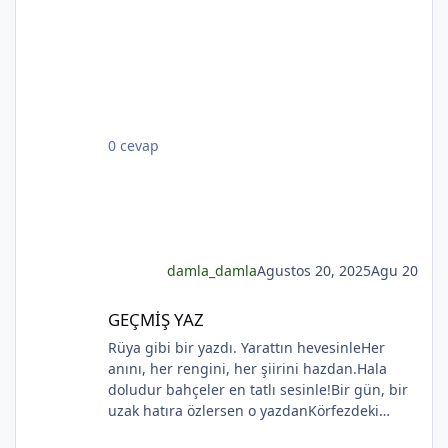
Rıhtımda kalanlar bu seyahatten elemli,
Günlerce siyah ufka bakar gözleri nemli.
Biçare gönüller. Ne giden son gemidir bu.
Hicranlı hayatın ne de son matemidir bu.
Dünyada sevilmiş ve seven nafile bekler;
*
Bilmez ki, giden sevgililer dönmeyecekler. Bir
çok gidenin her biri memnun ki yerinden. Bir
0 cevap
çok seneler geçti; dönen yok seferinden
*
damla_damla
Agustos 20, 2025
Agu 20
GEÇMİŞ YAZ
GEÇMİŞ YAZ
Rüya gibi bir yazdı. Yarattın hevesinleHer
anını, her rengini, her şiirini hazdan.Hala
doludur bahçeler en tatlı sesinle!Bir gün, bir
uzak hatıra özlersen o yazdanKörfezdeki
dalgın suya bir bak, göreceksin:Geçmiş