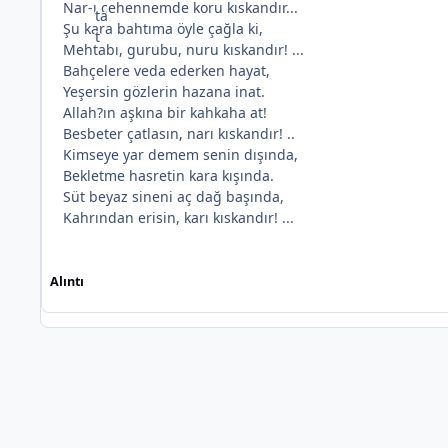
Nar-ı cehennemde koru kıskandır...
Şu kara bahtıma öyle çağla ki,
Mehtabı, gurubu, nuru kıskandır! ...
Bahçelere veda ederken hayat,
Yeşersin gözlerin hazana inat.
Allah?ın aşkına bir kahkaha at!
*
Besbeter çatlasın, narı kıskandır! ..
Kimseye yar demem senin dışında,
Bekletme hasretin kara kışında.
*
Süt beyaz sineni aç dağ başında,
Kahrından erisin, karı kıskandır! ...
Alıntı
*