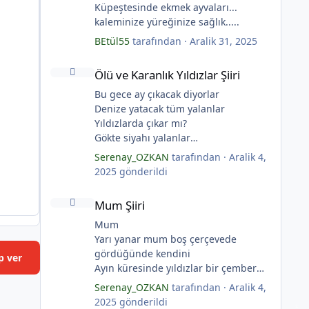
Küpeştesinde ekmek ayvaları...
kaleminize yüreğinize sağlık.....
BEtül55
tarafından ·
Aralik 31, 2025
Ölü ve Karanlık Yıldızlar Şiiri
*
Ölü ve Karanlık Yıldızlar Şiiri
Bu gece ay çıkacak diyorlar
Denize yatacak tüm yalanlar
Yıldızlarda çıkar mı?
Gökte siyahı yalanlar
Ölü ve karanlık yıldızlar
*
Serenay_OZKAN
tarafından ·
Aralik 4,
Ayı sarhoş etmişler
2025
gönderildi
Ay kesilmiş kızıl, kızıl
Mum Şiiri
Ölü ve karanlık bir yıldızdır yalanlar.
Mum Şiiri
(Serenay Özkan, Viata)
Mum
Yarı yanar mum boş çerçevede
gördüğünde kendini
p ver
Ayın küresinde yıldızlar bir çember
yaratmış
Serenay_OZKAN
tarafından ·
Aralik 4,
Çocukların rüyalarını.
2025
gönderildi