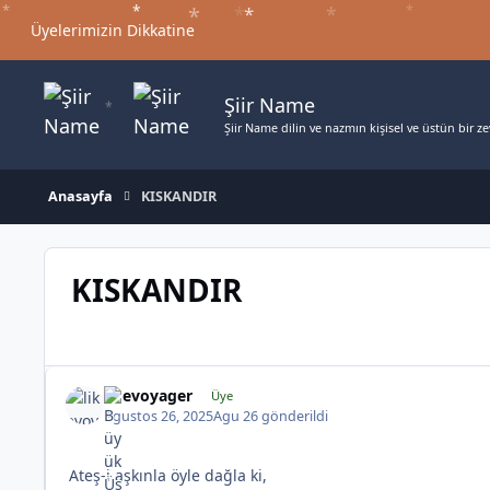
*
*
*
*
Jump to content
*
*
*
Üyelerimizin Dikkatine
Şiir Name
Şiir Name dilin ve nazmın kişisel ve üstün bir zev
Anasayfa
KISKANDIR
*
KISKANDIR
likevoyager
Üye
Agustos 26, 2025
Agu 26
gönderildi
Ateş-i aşkınla öyle dağla ki,