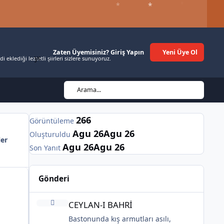
*
*
*
*
*
Du
Zaten Üyemisiniz? Giriş Yapın
Yeni Üye Ol
pler
Şair Üyeler
Alışveriş
Gözat
Etkinlikler
 eklediği lezzetli şiirleri sizlere sunuyoruz.
Arama...
266
Görüntüleme
*
Agu 26
Agu 26
Oluşturuldu
ler
Agu 26
Agu 26
Son Yanıt
Gönderi
CEYLAN-I BAHRİ
CEYLAN-I BAHRİ
Bastonunda kış armutları asılı,