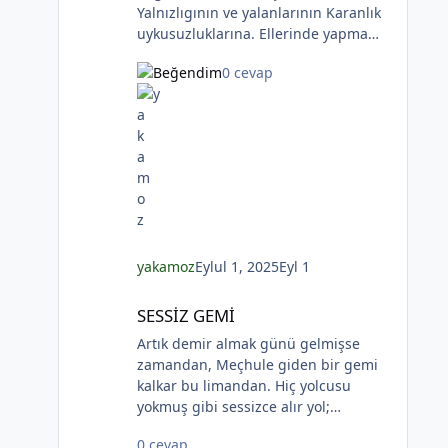
Yalnızlıgının ve yalanlarının Karanlık
uykusuzluklarına. Ellerinde yapma
çiçekler Çiçekler yalana ve ölüme
0 cevap
yakın Kadının sakladıklarının Günlere
gecelere bölünmüşÜşümüşlüğüBakın
Sizlerle, Yapma çiçeklerle örtülmüş.
Yapma çiçekler Kadını kırmayın, rahat
bırakın. Yapma çiçekler Solan
renkleriyle ellerinde kadının Bunu
bilmeyecekler. Yapma çiçeklerin
renkleri soluyor Kadının ellerinde Ah
o çılgın renkler Kadının gözlerinde
Soldukça kadın daha da esmer
yakamoz
Eylul 1, 2025
Eyl 1
SESSİZ GEMİ
SESSİZ GEMİ
Artık demir almak günü gelmişse
zamandan, Meçhule giden bir gemi
kalkar bu limandan. Hiç yolcusu
yokmuş gibi sessizce alır yol;
Sallanmaz o kalkışta ne mendil ne de
0 cevap