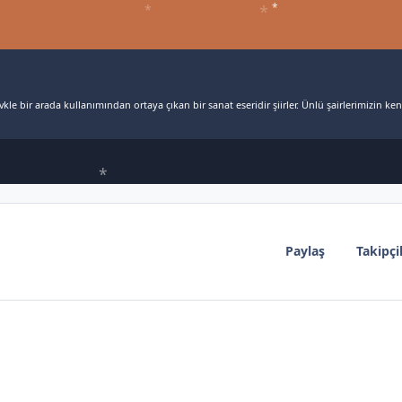
*
*
*
*
Forumlar
Bloglar
Kulü
kle bir arada kullanımından ortaya çıkan bir sanat eseridir şiirler. Ünlü şairlerimizin kendi
Paylaş
Takipçi