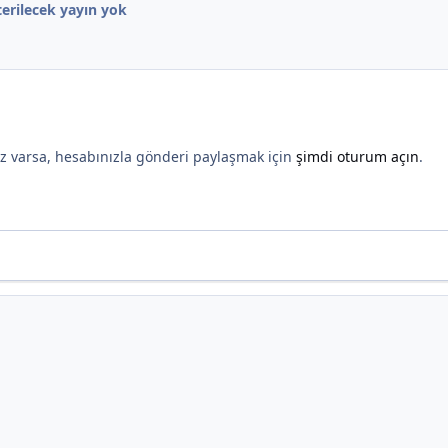
erilecek yayın yok
*
nız varsa, hesabınızla gönderi paylaşmak için
şimdi oturum açın
.