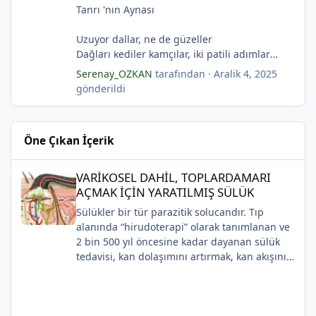
Karanfiller mezarlığında.
Tanrı 'nın Aynası
(Serenay Özkan)
Uzuyor dallar, ne de güzeller
"Karanfiller Mezarlığı" adlı şiiri Yaşama Uğraşı
Dağları kediler kamçılar, iki patili adımlar
Fanzin'in 27. sayısında 2025'te yayımlanmıştır.
Sonsuza kadar bahar
Serenay_OZKAN
tarafından ·
Aralik 4, 2025
Kestane dallar efsunkār
gönderildi
Ormanla maviye kilitli
Kadife gecede kuşlar kesildi
Sahip olmadığımız rüyalarda yağmurla
Öne Çıkan İçerik
gözyaşı Tanrı’nın aynası, kedili kapı
Sonsuza kadar bahar
VARİKOSEL DAHİL, TOPLARDAMARI AÇMAK İÇİN YARATILMIŞ SÜ
Kestane dallar efsunkâr
VARİKOSEL DAHİL, TOPLARDAMARI
Sahip olmadığımız rüyalarda yağmurla
AÇMAK İÇİN YARATILMIŞ SÜLÜK
gözyaşı Tanrı’nın aynası, kedili kapı
Sülükler bir tür parazitik solucandır. Tıp
Bir ay gibi... Donuk...
alanında “hirudoterapi” olarak tanımlanan ve
Bir çocuk gibi içine bürünmüş
2 bin 500 yıl öncesine kadar dayanan sülük
Gökyüzüne baksana
tedavisi, kan dolaşımını artırmak, kan akışını
Kefenim yıldızlara gömülmüş.
iyileştirmek ve iyileşmeyi desteklemek için
(Serenay Özkan,Viata)
yaraya sülük uygulanmasını içerir.
Uygulaması zaman içinde değişiklik gösterse
*
de, modern cerrahide kullanılmaya devam