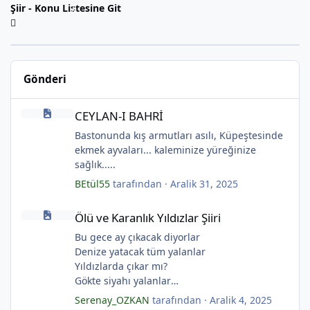
Şiir - Konu Listesine Git
*
Gönderi
*
CEYLAN-I BAHRİ
CEYLAN-I BAHRİ
Bastonunda kış armutları asılı, Küpeştesinde
ekmek ayvaları... kaleminize yüreğinize
*
sağlık.....
BEtül55
tarafından ·
Aralik 31, 2025
Ölü ve Karanlık Yıldızlar Şiiri
Ölü ve Karanlık Yıldızlar Şiiri
Bu gece ay çıkacak diyorlar
Denize yatacak tüm yalanlar
Yıldızlarda çıkar mı?
Gökte siyahı yalanlar
*
Ölü ve karanlık yıldızlar
Serenay_OZKAN
tarafından ·
Aralik 4, 2025
Ayı sarhoş etmişler