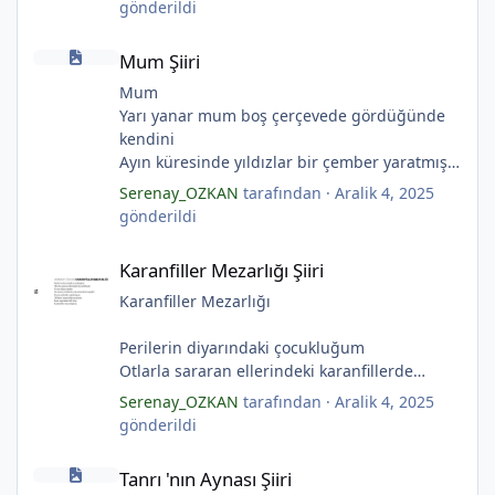
gönderildi
Ay kesilmiş kızıl, kızıl
Mum Şiiri
Ölü ve karanlık bir yıldızdır yalanlar.
Mum Şiiri
(Serenay Özkan, Viata)
*
Mum
Yarı yanar mum boş çerçevede gördüğünde
kendini
Ayın küresinde yıldızlar bir çember yaratmış
Çocukların rüyalarını.
Serenay_OZKAN
tarafından ·
Aralik 4, 2025
Gıcırdayan tahta evimizdeki mumlar
gönderildi
*
Bizi bizlere gösteren fenermiş.
*
Karanfiller Mezarlığı Şiiri
Bataklıkların çevirdiği ormanda
Karanfiller Mezarlığı Şiiri
Fenerler bir başka yanarmış.
Hayalin gerçeğinde susmayan sesini
Karanfiller Mezarlığı
Duymayanlar duyarmış.
Aşıklar evlerinde ailelerini sayarmış.
Perilerin diyarındaki çocukluğum
Sular ateşi söndürür derler
Otlarla sararan ellerindeki karanfillerde
Aşıklar evinde ateş yükselirmiş
Yarım kalan anneler
Serenay_OZKAN
tarafından ·
Aralik 4, 2025
Çerçeveler bir olur, sokaklar birleştiğinde
Pas tutan yüreklerle yeşil mezarlıkta hayaller
gönderildi
Evler bir olur aşıklar evinde.
Tuzlu nehirdeki soğukluğum
Tanrı 'nın Aynası Şiiri
Çerçevelerdeki mumların ateşi yükselirmiş.
Gözlerin koparıldığı aynalarda
Tanrı 'nın Aynası Şiiri
(Serenay Özkan)
Kuru topraklar küf tutar