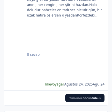
anını, her rengini, her şiirini hazdan.Hala
doludur bahçeler en tatlı sesinle!Bir gün, bir
uzak hatıra özlersen o yazdanKörfezdeki
dalgın suya bir bak, göreceksin:Geçmiş
gecelerden biri durmakta derinden;Mehtap...
iri güller... ve senin en güzel aksin...Velhasıl o
rüya duruyor yerli yerinde!YAHYA KEMAL
BEYATLI
0 cevap
*
likevoyager
Agustos 24, 2025
Agu 24
Tümünü Görüntüle