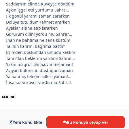
Saddam'ın elinde Kuveyt'e döndüm
Aşkın işgal etti yurdumu Sahra...
İlk gönül yaramı zaman sararken
Doluya tutuldum rahmet ararken
Ayaklar altına atıp kırarken
*
Gururum dilini yordu mu Sahra?...
İnan ne bahtıma ne sana küstüm
Talihin kahrını bağrıma bastım
Eşimden dostumdan umudu kestim
Tanrı'dan beklerim yardımı Sahra!...
Sakın mağrur olma,övünme aman!
Acıyan bulunsun düştüğün zaman
Yamanmış feleğin sillesi yaman!...
İnsafsız vuruyor vurdu mu Sahra!.
Alıntı
*
Yeni Konu Ekle
Bu konuya cevap ver