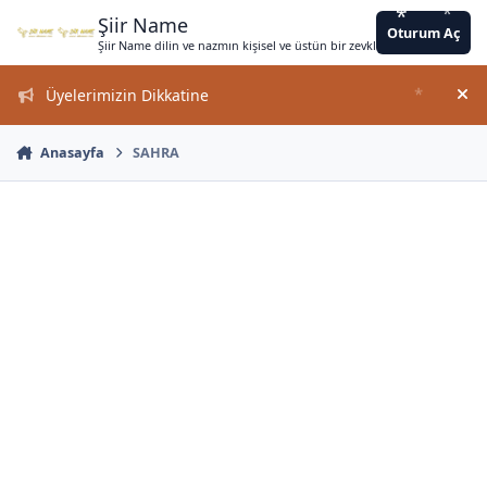
*
*
*
*
Jump to content
*
*
*
*
*
*
*
*
*
*
*
*
*
Şiir Name
Oturum Aç
Şiir Name dilin ve nazmın kişisel ve üstün bir zevkle bir arada kullanımın
Üyelerimizin Dikkatine
*
Duy
Anasayfa
SAHRA
*
*
*