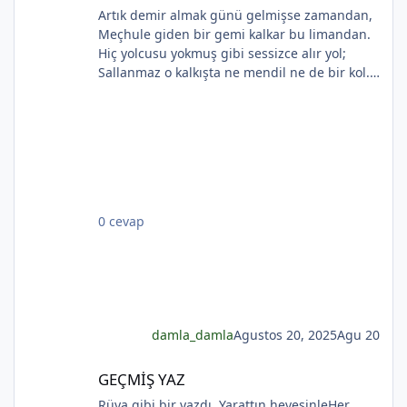
Artık demir almak günü gelmişse zamandan,
Meçhule giden bir gemi kalkar bu limandan.
Hiç yolcusu yokmuş gibi sessizce alır yol;
Sallanmaz o kalkışta ne mendil ne de bir kol.
Rıhtımda kalanlar bu seyahatten elemli,
*
Günlerce siyah ufka bakar gözleri nemli.
Biçare gönüller. Ne giden son gemidir bu.
Hicranlı hayatın ne de son matemidir bu.
*
Dünyada sevilmiş ve seven nafile bekler;
*
Bilmez ki, giden sevgililer dönmeyecekler. Bir
çok gidenin her biri memnun ki yerinden. Bir
0 cevap
çok seneler geçti; dönen yok seferinden
*
damla_damla
Agustos 20, 2025
Agu 20
GEÇMİŞ YAZ
GEÇMİŞ YAZ
Rüya gibi bir yazdı. Yarattın hevesinleHer