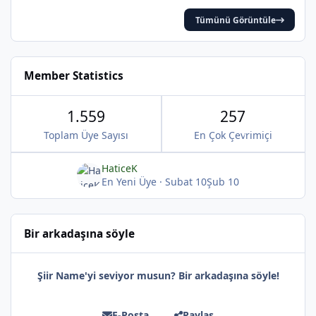
Tümünü Görüntüle
Member Statistics
*
1.559
257
Toplam Üye Sayısı
En Çok Çevrimiçi
*
HaticeK
En Yeni Üye
·
Subat 10
Şub 10
*
Bir arkadaşına söyle
Şiir Name'yi seviyor musun? Bir arkadaşına söyle!
E-Posta
Paylaş