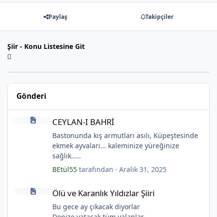
Paylaş
Takipçiler
*
Şiir - Konu Listesine Git
Gönderi
CEYLAN-I BAHRİ
CEYLAN-I BAHRİ
Bastonunda kış armutları asılı, Küpeştesinde
ekmek ayvaları... kaleminize yüreğinize
*
sağlık.....
BEtül55
tarafından ·
Aralik 31, 2025
Ölü ve Karanlık Yıldızlar Şiiri
Ölü ve Karanlık Yıldızlar Şiiri
Bu gece ay çıkacak diyorlar
Denize yatacak tüm yalanlar