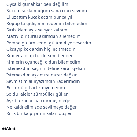
Oysa ki günahkar ben değilim
Suçum suskunluğum sana olan sevgim
El uzattım kucak açtım bunca yıl
Kopup ta gidişinin nedenini bilemedim
Sırılsıklam aşık seviyor kalbim
*
Maziyi bir türlü aklımdan silemedim
Pembe gülüm kendi gülüm diye severdin
Okşayıp koklardın hiç incitmezdin
Kimler aldı götürdü seni benden
Kimlerin oyuncağı oldun bilemedim
İstemezdim saçının teline zarar gelsin
İstemezdim aşkımıza nazar değsin
Sevmiştim alınyazımdın kaderimdin
Bir türlü git artık diyemedim
Soldu laleler sümbüller güller
Aşk bu kadar nankörmüş meğer
Ne kaldı elimizde sevilmeye değer
*
Kırık bir kalp yarım kalan düşler
*
Alıntı