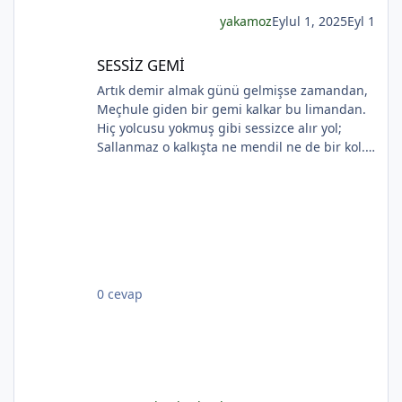
esmer
yakamoz
Eylul 1, 2025
Eyl 1
*
*
SESSİZ GEMİ
SESSİZ GEMİ
Artık demir almak günü gelmişse zamandan,
Meçhule giden bir gemi kalkar bu limandan.
Hiç yolcusu yokmuş gibi sessizce alır yol;
Sallanmaz o kalkışta ne mendil ne de bir kol.
Rıhtımda kalanlar bu seyahatten elemli,
Günlerce siyah ufka bakar gözleri nemli.
Biçare gönüller. Ne giden son gemidir bu.
Hicranlı hayatın ne de son matemidir bu.
Dünyada sevilmiş ve seven nafile bekler;
Bilmez ki, giden sevgililer dönmeyecekler. Bir
çok gidenin her biri memnun ki yerinden. Bir
0 cevap
çok seneler geçti; dönen yok seferinden