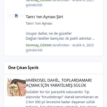
Çerçeveler bir olur, sokaklar birleştiğinde
Pas tutan yüreklerle yeşil mezarlıkta hayaller
gönderildi
Evler bir olur aşıklar evinde.
Tuzlu nehirdeki soğukluğum
Tanrı 'nın Aynası Şiiri
Çerçevelerdeki mumların ateşi yükselirmiş.
Gözlerin koparıldığı aynalarda
*
Tanrı 'nın Aynası Şiiri
(Serenay Özkan)
Kuru topraklar küf tutar
Karanfiller mezarlığında.
Tanrı 'nın Aynası
(Serenay Özkan)
Uzuyor dallar, ne de güzeller
"Karanfiller Mezarlığı" adlı şiiri Yaşama Uğraşı
Dağları kediler kamçılar, iki patili adımlar
Fanzin'in 27. sayısında 2025'te yayımlanmıştır.
Sonsuza kadar bahar
Serenay_OZKAN
tarafından ·
Aralik 4, 2025
Kestane dallar efsunkār
gönderildi
Ormanla maviye kilitli
Kadife gecede kuşlar kesildi
Sahip olmadığımız rüyalarda yağmurla
Öne Çıkan İçerik
gözyaşı Tanrı’nın aynası, kedili kapı
Sonsuza kadar bahar
VARİKOSEL DAHİL, TOPLARDAMARI AÇMAK İÇİN YARATILMIŞ SÜ
Kestane dallar efsunkâr
VARİKOSEL DAHİL, TOPLARDAMARI
Sahip olmadığımız rüyalarda yağmurla
AÇMAK İÇİN YARATILMIŞ SÜLÜK
gözyaşı Tanrı’nın aynası, kedili kapı
Sülükler bir tür parazitik solucandır. Tıp
Bir ay gibi... Donuk...
alanında “hirudoterapi” olarak tanımlanan ve
Bir çocuk gibi içine bürünmüş
2 bin 500 yıl öncesine kadar dayanan sülük
Gökyüzüne baksana
tedavisi, kan dolaşımını artırmak, kan akışını