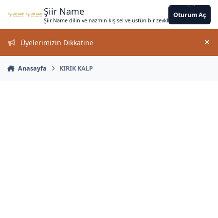
*
*
*
*
*
*
*
Jump to content
*
*
*
*
*
*
*
*
*
*
Şiir Name
Oturum Aç
Şiir Name dilin ve nazmın kişisel ve üstün bir zevkle bir arada kullanımın
*
Üyelerimizin Dikkatine
Duy
Anasayfa
KIRIK KALP
*
*
*