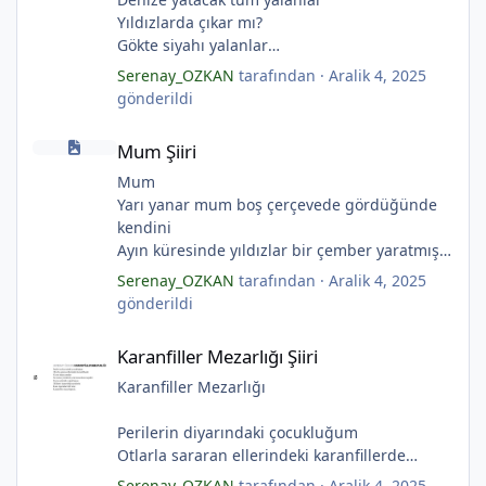
Yıldızlarda çıkar mı?
Gökte siyahı yalanlar
Ölü ve karanlık yıldızlar
Serenay_OZKAN
tarafından ·
Aralik 4, 2025
Ayı sarhoş etmişler
*
gönderildi
Ay kesilmiş kızıl, kızıl
Mum Şiiri
Ölü ve karanlık bir yıldızdır yalanlar.
*
Mum Şiiri
(Serenay Özkan, Viata)
Mum
Yarı yanar mum boş çerçevede gördüğünde
kendini
Ayın küresinde yıldızlar bir çember yaratmış
Çocukların rüyalarını.
Serenay_OZKAN
tarafından ·
Aralik 4, 2025
Gıcırdayan tahta evimizdeki mumlar
gönderildi
Bizi bizlere gösteren fenermiş.
*
Karanfiller Mezarlığı Şiiri
Bataklıkların çevirdiği ormanda
*
Karanfiller Mezarlığı Şiiri
Fenerler bir başka yanarmış.
*
Hayalin gerçeğinde susmayan sesini
Karanfiller Mezarlığı
Duymayanlar duyarmış.
Aşıklar evlerinde ailelerini sayarmış.
Perilerin diyarındaki çocukluğum
Sular ateşi söndürür derler
Otlarla sararan ellerindeki karanfillerde
Aşıklar evinde ateş yükselirmiş
Yarım kalan anneler
Serenay_OZKAN
tarafından ·
Aralik 4, 2025