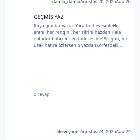
damla_damla
Agustos 20, 2025
Agu 20
GEÇMİŞ YAZ
GEÇMİŞ YAZ
*
Rüya gibi bir yazdı. Yarattın hevesinleHer
anını, her rengini, her şiirini hazdan.Hala
doludur bahçeler en tatlı sesinle!Bir gün, bir
uzak hatıra özlersen o yazdanKörfezdeki
dalgın suya bir bak, göreceksin:Geçmiş
gecelerden biri durmakta derinden;Mehtap...
iri güller... ve senin en güzel aksin...Velhasıl o
rüya duruyor yerli yerinde!YAHYA KEMAL
BEYATLI
*
*
0 cevap
likevoyager
Agustos 24, 2025
Agu 24