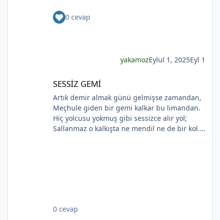
Solan renkleriyle ellerinde kadının Bunu
0 cevap
bilmeyecekler. Yapma çiçeklerin renkleri
soluyor Kadının ellerinde Ah o çılgın renkler
Kadının gözlerinde Soldukça kadın daha da
esmer
yakamoz
Eylul 1, 2025
Eyl 1
SESSİZ GEMİ
SESSİZ GEMİ
Artık demir almak günü gelmişse zamandan,
Meçhule giden bir gemi kalkar bu limandan.
Hiç yolcusu yokmuş gibi sessizce alır yol;
Sallanmaz o kalkışta ne mendil ne de bir kol.
Rıhtımda kalanlar bu seyahatten elemli,
Günlerce siyah ufka bakar gözleri nemli.
Biçare gönüller. Ne giden son gemidir bu.
Hicranlı hayatın ne de son matemidir bu.
Dünyada sevilmiş ve seven nafile bekler;
Bilmez ki, giden sevgililer dönmeyecekler. Bir
çok gidenin her biri memnun ki yerinden. Bir
*
0 cevap
çok seneler geçti; dönen yok seferinden