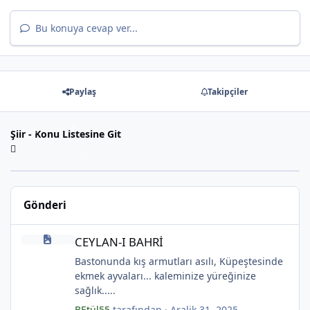
Bu konuya cevap ver...
*
Paylaş
Takipçiler
Şiir - Konu Listesine Git
Gönderi
CEYLAN-I BAHRİ
CEYLAN-I BAHRİ
Bastonunda kış armutları asılı, Küpeştesinde
*
ekmek ayvaları... kaleminize yüreğinize
sağlık.....
BEtül55
tarafından ·
Aralik 31, 2025