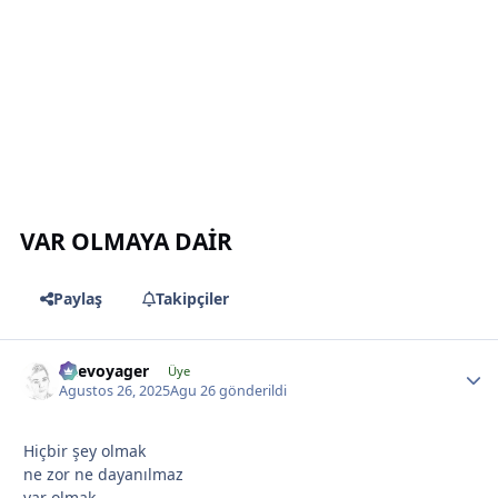
*
*
*
VAR OLMAYA DAİR
Paylaş
Takipçiler
likevoyager
Üye
Agustos 26, 2025
Agu 26
gönderildi
Hiçbir şey olmak
ne zor ne dayanılmaz
var olmak