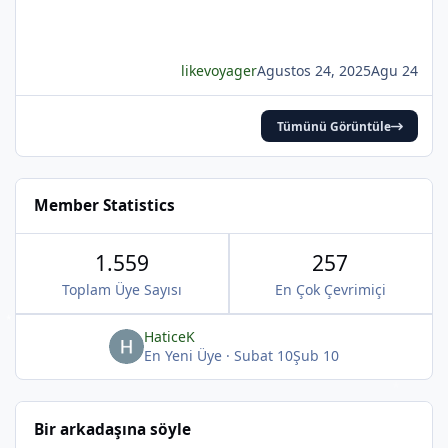
likevoyager
Agustos 24, 2025
Agu 24
Tümünü Görüntüle
Member Statistics
1.559
257
Toplam Üye Sayısı
En Çok Çevrimiçi
*
HaticeK
En Yeni Üye
·
Subat 10
Şub 10
*
*
Bir arkadaşına söyle