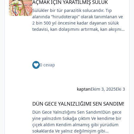
AÇMAK İÇİN YARATILMIŞ SÜLÜK
gözyaşı Tanrı’nın aynası, kedili kapı
Sülükler bir tür parazitik solucandır. Tıp
Bir ay gibi... Donuk...
alanında “hirudoterapi” olarak tanımlanan ve
Bir çocuk gibi içine bürünmüş
2 bin 500 yıl öncesine kadar dayanan sülük
Gökyüzüne baksana
tedavisi, kan dolaşımını artırmak, kan akışını
Kefenim yıldızlara gömülmüş.
iyileştirmek ve iyileşmeyi desteklemek için
(Serenay Özkan,Viata)
yaraya sülük uygulanmasını içerir.
Uygulaması zaman içinde değişiklik gösterse
de, modern cerrahide kullanılmaya devam
etmektedir.Günümüzde çoğunlukla plastik ve
0 cevap
*
rekonstrüktif cerrahide kullanılmaktadırlar.
Bunun nedeni, sülüklerin kan pıhtılaşmasını
*
önleyen peptitler ve proteinler salgılamasıdır.
Bu salgılar aynı zamanda antikoagülan olarak
kaptan
Ekim 3, 2025
Eki 3
*
da bilinir . Bu, yaraların iyileşmesine yardımcı
olmak için kan akışını sağlar.Sülük tedavisinin
DÜN GECE YALNIZLIĞIMI SEN SANDIM!
DÜN GECE YALNIZLIĞIMI SEN SANDIM!
kullanılabileceği çeşitli durumlar vardır. Fayda
görebilecek kişiler arasında diyabetin yan
Dün Gece Yalnızlığımı Sen Sandım!Dün gece
etkileri nedeniyle uzuv kaybı riski taşıyanlar,
yine yalnızdım Sokağa çıktım Ve kendime bir
kalp hastalığı teşhisi konanlar ve yumuşak
çiçek aldım Kendim almamış gibi yürüdüm
dokularının bir kısmını kaybetme riskiyle karşı
sokaklarda Ve yalnız değilmişim gibi