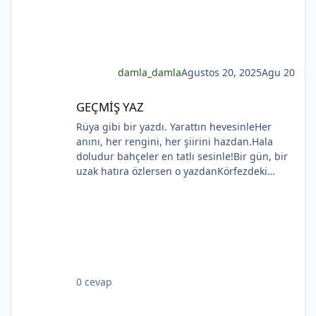
*
damla_damla
Agustos 20, 2025
Agu 20
GEÇMİŞ YAZ
GEÇMİŞ YAZ
Rüya gibi bir yazdı. Yarattın hevesinleHer
anını, her rengini, her şiirini hazdan.Hala
doludur bahçeler en tatlı sesinle!Bir gün, bir
uzak hatıra özlersen o yazdanKörfezdeki
dalgın suya bir bak, göreceksin:Geçmiş
gecelerden biri durmakta derinden;Mehtap...
iri güller... ve senin en güzel aksin...Velhasıl o
rüya duruyor yerli yerinde!YAHYA KEMAL
BEYATLI
*
0 cevap