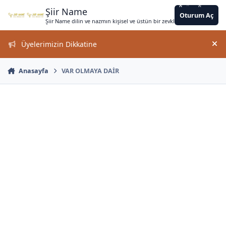
*
*
*
*
*
Jump to content
*
*
*
*
*
*
*
*
*
*
*
Şiir Name
Oturum Aç
*
Şiir Name dilin ve nazmın kişisel ve üstün bir zevkle bir arada kullanımın
Üyelerimizin Dikkatine
Duy
Anasayfa
VAR OLMAYA DAİR
*