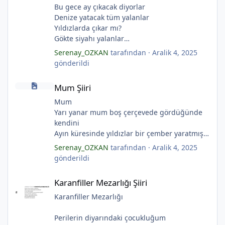
Bu gece ay çıkacak diyorlar
Denize yatacak tüm yalanlar
Yıldızlarda çıkar mı?
Gökte siyahı yalanlar
Ölü ve karanlık yıldızlar
Serenay_OZKAN
tarafından ·
Aralik 4, 2025
*
Ayı sarhoş etmişler
gönderildi
Ay kesilmiş kızıl, kızıl
Mum Şiiri
Ölü ve karanlık bir yıldızdır yalanlar.
Mum Şiiri
(Serenay Özkan, Viata)
Mum
Yarı yanar mum boş çerçevede gördüğünde
kendini
Ayın küresinde yıldızlar bir çember yaratmış
Çocukların rüyalarını.
Serenay_OZKAN
tarafından ·
Aralik 4, 2025
Gıcırdayan tahta evimizdeki mumlar
gönderildi
Bizi bizlere gösteren fenermiş.
Karanfiller Mezarlığı Şiiri
Bataklıkların çevirdiği ormanda
Karanfiller Mezarlığı Şiiri
Fenerler bir başka yanarmış.
Hayalin gerçeğinde susmayan sesini
Karanfiller Mezarlığı
Duymayanlar duyarmış.
Aşıklar evlerinde ailelerini sayarmış.
Perilerin diyarındaki çocukluğum