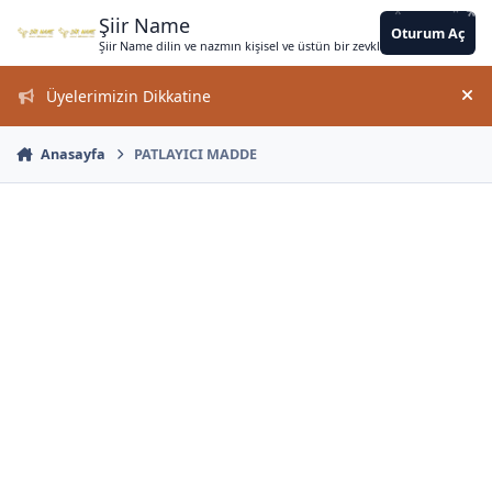
*
*
Jump to content
*
*
*
*
*
*
*
*
*
*
Şiir Name
Oturum Aç
Şiir Name dilin ve nazmın kişisel ve üstün bir zevkle bir arada kullanımın
*
Üyelerimizin Dikkatine
Duy
Anasayfa
PATLAYICI MADDE
*
*