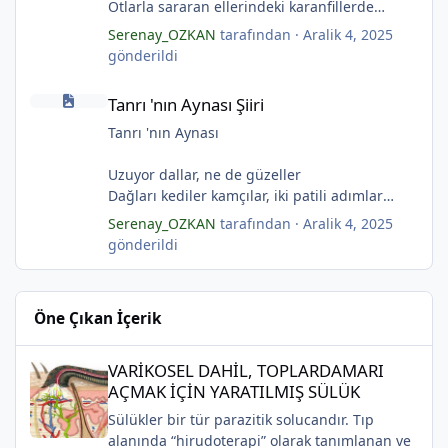
Sular ateşi söndürür derler
Otlarla sararan ellerindeki karanfillerde
*
Aşıklar evinde ateş yükselirmiş
Yarım kalan anneler
Serenay_OZKAN
tarafından ·
Aralik 4, 2025
Çerçeveler bir olur, sokaklar birleştiğinde
Pas tutan yüreklerle yeşil mezarlıkta hayaller
gönderildi
*
Evler bir olur aşıklar evinde.
Tuzlu nehirdeki soğukluğum
Tanrı 'nın Aynası Şiiri
Çerçevelerdeki mumların ateşi yükselirmiş.
Gözlerin koparıldığı aynalarda
Tanrı 'nın Aynası Şiiri
(Serenay Özkan)
Kuru topraklar küf tutar
*
Karanfiller mezarlığında.
Tanrı 'nın Aynası
(Serenay Özkan)
Uzuyor dallar, ne de güzeller
"Karanfiller Mezarlığı" adlı şiiri Yaşama Uğraşı
Dağları kediler kamçılar, iki patili adımlar
Fanzin'in 27. sayısında 2025'te yayımlanmıştır.
Sonsuza kadar bahar
Serenay_OZKAN
tarafından ·
Aralik 4, 2025
Kestane dallar efsunkār
gönderildi
Ormanla maviye kilitli
Kadife gecede kuşlar kesildi
Sahip olmadığımız rüyalarda yağmurla
Öne Çıkan İçerik
gözyaşı Tanrı’nın aynası, kedili kapı
Sonsuza kadar bahar
VARİKOSEL DAHİL, TOPLARDAMARI AÇMAK İÇİN YARATILMIŞ SÜ
Kestane dallar efsunkâr
VARİKOSEL DAHİL, TOPLARDAMARI
Sahip olmadığımız rüyalarda yağmurla
AÇMAK İÇİN YARATILMIŞ SÜLÜK
gözyaşı Tanrı’nın aynası, kedili kapı
Sülükler bir tür parazitik solucandır. Tıp
Bir ay gibi... Donuk...
alanında “hirudoterapi” olarak tanımlanan ve
Bir çocuk gibi içine bürünmüş