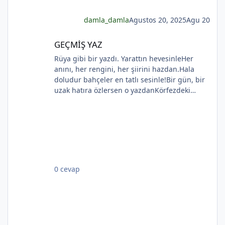
damla_damla
Agustos 20, 2025
Agu 20
GEÇMİŞ YAZ
GEÇMİŞ YAZ
*
Rüya gibi bir yazdı. Yarattın hevesinleHer
anını, her rengini, her şiirini hazdan.Hala
*
doludur bahçeler en tatlı sesinle!Bir gün, bir
uzak hatıra özlersen o yazdanKörfezdeki
*
dalgın suya bir bak, göreceksin:Geçmiş
gecelerden biri durmakta derinden;Mehtap...
iri güller... ve senin en güzel aksin...Velhasıl o
rüya duruyor yerli yerinde!YAHYA KEMAL
BEYATLI
0 cevap