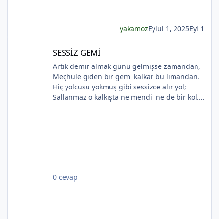
Kadının gözlerinde Soldukça kadın daha da
esmer
yakamoz
Eylul 1, 2025
Eyl 1
*
SESSİZ GEMİ
SESSİZ GEMİ
Artık demir almak günü gelmişse zamandan,
*
Meçhule giden bir gemi kalkar bu limandan.
Hiç yolcusu yokmuş gibi sessizce alır yol;
Sallanmaz o kalkışta ne mendil ne de bir kol.
Rıhtımda kalanlar bu seyahatten elemli,
Günlerce siyah ufka bakar gözleri nemli.
Biçare gönüller. Ne giden son gemidir bu.
Hicranlı hayatın ne de son matemidir bu.
*
*
Dünyada sevilmiş ve seven nafile bekler;
Bilmez ki, giden sevgililer dönmeyecekler. Bir
çok gidenin her biri memnun ki yerinden. Bir
0 cevap
çok seneler geçti; dönen yok seferinden