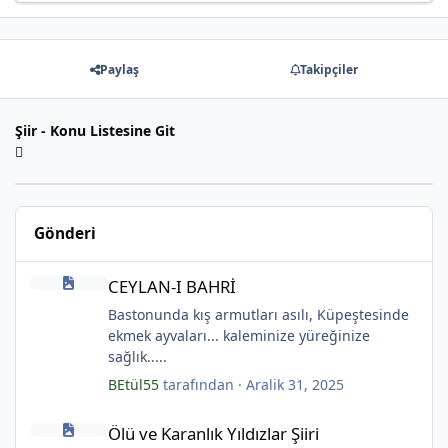
Paylaş
Takipçiler
Şiir - Konu Listesine Git
Gönderi
*
CEYLAN-I BAHRİ
CEYLAN-I BAHRİ
Bastonunda kış armutları asılı, Küpeştesinde
ekmek ayvaları... kaleminize yüreğinize
sağlık.....
BEtül55
tarafından ·
Aralik 31, 2025
Ölü ve Karanlık Yıldızlar Şiiri
Ölü ve Karanlık Yıldızlar Şiiri