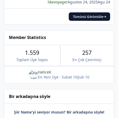
likevoyager
Agustos 24, 2025
Agu 24
Tümünü Görüntüle
*
Member Statistics
1.559
257
Toplam Üye Sayısı
En Çok Çevrimiçi
HaticeK
En Yeni Üye
·
Subat 10
Şub 10
Bir arkadaşına söyle
Şiir Name'yi seviyor musun? Bir arkadaşına söyle!
*