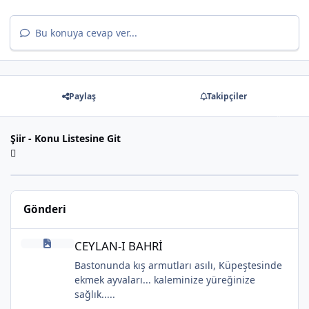
Bu konuya cevap ver...
*
Paylaş
Takipçiler
*
Şiir - Konu Listesine Git
*
Gönderi
CEYLAN-I BAHRİ
CEYLAN-I BAHRİ
Bastonunda kış armutları asılı, Küpeştesinde
ekmek ayvaları... kaleminize yüreğinize
sağlık.....