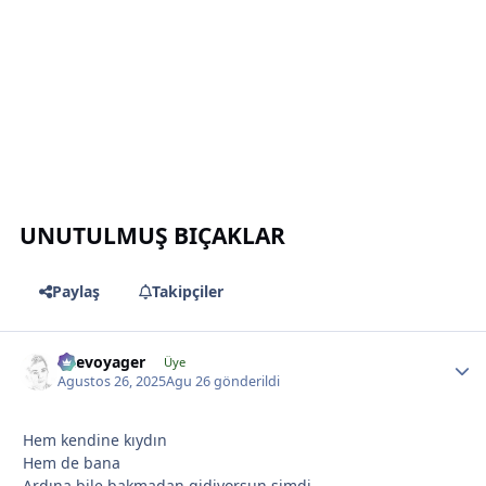
*
UNUTULMUŞ BIÇAKLAR
*
Paylaş
Takipçiler
*
likevoyager
Üye
Agustos 26, 2025
Agu 26
gönderildi
Hem kendine kıydın
Hem de bana
Ardına bile bakmadan gidiyorsun şimdi