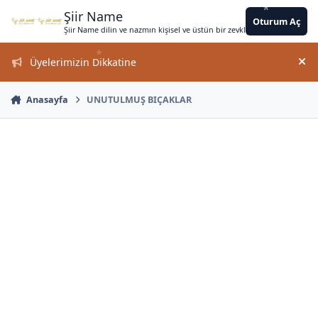
*
*
*
*
Jump to content
*
*
*
*
*
*
*
*
*
*
Şiir Name
Oturum Aç
Şiir Name dilin ve nazmın kişisel ve üstün bir zevkle bir arada kullanımın
*
Üyelerimizin Dikkatine
Duy
Anasayfa
UNUTULMUŞ BIÇAKLAR
*