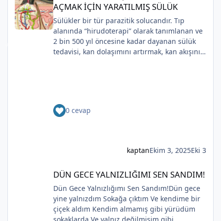
Sahip olmadığımız rüyalarda yağmurla
AÇMAK İÇİN YARATILMIŞ SÜLÜK
gözyaşı Tanrı’nın aynası, kedili kapı
Sülükler bir tür parazitik solucandır. Tıp
Bir ay gibi... Donuk...
alanında “hirudoterapi” olarak tanımlanan ve
Bir çocuk gibi içine bürünmüş
2 bin 500 yıl öncesine kadar dayanan sülük
Gökyüzüne baksana
tedavisi, kan dolaşımını artırmak, kan akışını
Kefenim yıldızlara gömülmüş.
iyileştirmek ve iyileşmeyi desteklemek için
(Serenay Özkan,Viata)
yaraya sülük uygulanmasını içerir.
Uygulaması zaman içinde değişiklik gösterse
de, modern cerrahide kullanılmaya devam
etmektedir.Günümüzde çoğunlukla plastik ve
0 cevap
rekonstrüktif cerrahide kullanılmaktadırlar.
Bunun nedeni, sülüklerin kan pıhtılaşmasını
önleyen peptitler ve proteinler salgılamasıdır.
*
Bu salgılar aynı zamanda antikoagülan olarak
kaptan
Ekim 3, 2025
Eki 3
da bilinir . Bu, yaraların iyileşmesine yardımcı
olmak için kan akışını sağlar.Sülük tedavisinin
DÜN GECE YALNIZLIĞIMI SEN SANDIM!
DÜN GECE YALNIZLIĞIMI SEN SANDIM!
kullanılabileceği çeşitli durumlar vardır. Fayda
görebilecek kişiler arasında diyabetin yan
Dün Gece Yalnızlığımı Sen Sandım!Dün gece
etkileri nedeniyle uzuv kaybı riski taşıyanlar,
*
yine yalnızdım Sokağa çıktım Ve kendime bir
kalp hastalığı teşhisi konanlar ve yumuşak
çiçek aldım Kendim almamış gibi yürüdüm
*
dokularının bir kısmını kaybetme riskiyle karşı
sokaklarda Ve yalnız değilmişim gibi