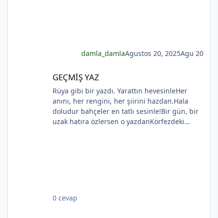
damla_damla
Agustos 20, 2025
Agu 20
*
GEÇMİŞ YAZ
GEÇMİŞ YAZ
Rüya gibi bir yazdı. Yarattın hevesinleHer
anını, her rengini, her şiirini hazdan.Hala
doludur bahçeler en tatlı sesinle!Bir gün, bir
*
uzak hatıra özlersen o yazdanKörfezdeki
dalgın suya bir bak, göreceksin:Geçmiş
gecelerden biri durmakta derinden;Mehtap...
iri güller... ve senin en güzel aksin...Velhasıl o
*
rüya duruyor yerli yerinde!YAHYA KEMAL
*
BEYATLI
0 cevap