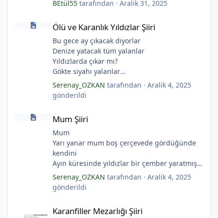
BEtül55
tarafından ·
Aralik 31, 2025
Ölü ve Karanlık Yıldızlar Şiiri
Ölü ve Karanlık Yıldızlar Şiiri
Bu gece ay çıkacak diyorlar
Denize yatacak tüm yalanlar
*
Yıldızlarda çıkar mı?
Gökte siyahı yalanlar
Ölü ve karanlık yıldızlar
Serenay_OZKAN
tarafından ·
Aralik 4, 2025
Ayı sarhoş etmişler
gönderildi
Ay kesilmiş kızıl, kızıl
Mum Şiiri
Ölü ve karanlık bir yıldızdır yalanlar.
Mum Şiiri
(Serenay Özkan, Viata)
Mum
Yarı yanar mum boş çerçevede gördüğünde
kendini
Ayın küresinde yıldızlar bir çember yaratmış
Çocukların rüyalarını.
Serenay_OZKAN
tarafından ·
Aralik 4, 2025
Gıcırdayan tahta evimizdeki mumlar
gönderildi
Bizi bizlere gösteren fenermiş.
Karanfiller Mezarlığı Şiiri
Bataklıkların çevirdiği ormanda
Karanfiller Mezarlığı Şiiri
Fenerler bir başka yanarmış.