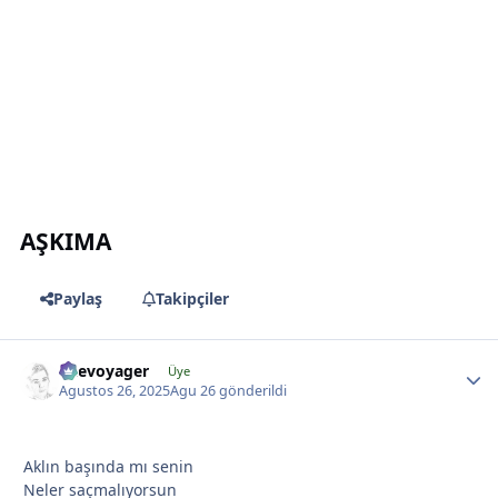
*
*
AŞKIMA
Paylaş
Takipçiler
*
likevoyager
Üye
*
Agustos 26, 2025
Agu 26
gönderildi
*
Aklın başında mı senin
Neler saçmalıyorsun