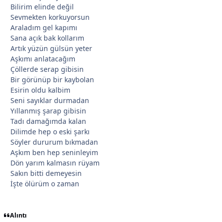
Bilirim elinde değil
Sevmekten korkuyorsun
Araladım gel kapımı
Sana açık bak kollarım
Artık yüzün gülsün yeter
*
Aşkımı anlatacağım
Çöllerde serap gibisin
Bir görünüp bir kaybolan
Esirin oldu kalbim
Seni sayıklar durmadan
Yıllanmış şarap gibisin
Tadı damağımda kalan
Dilimde hep o eski şarkı
Söyler dururum bıkmadan
Aşkım ben hep seninleyim
Dön yarım kalmasın rüyam
Sakın bitti demeyesin
İşte ölürüm o zaman
Alıntı