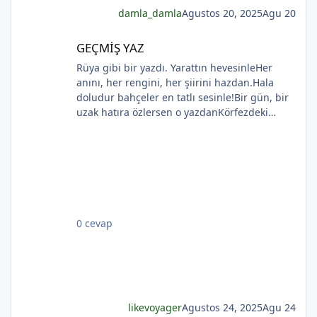
*
damla_damla
Agustos 20, 2025
Agu 20
GEÇMİŞ YAZ
GEÇMİŞ YAZ
Rüya gibi bir yazdı. Yarattın hevesinleHer
*
anını, her rengini, her şiirini hazdan.Hala
doludur bahçeler en tatlı sesinle!Bir gün, bir
*
uzak hatıra özlersen o yazdanKörfezdeki
dalgın suya bir bak, göreceksin:Geçmiş
gecelerden biri durmakta derinden;Mehtap...
iri güller... ve senin en güzel aksin...Velhasıl o
rüya duruyor yerli yerinde!YAHYA KEMAL
BEYATLI
*
0 cevap
likevoyager
Agustos 24, 2025
Agu 24