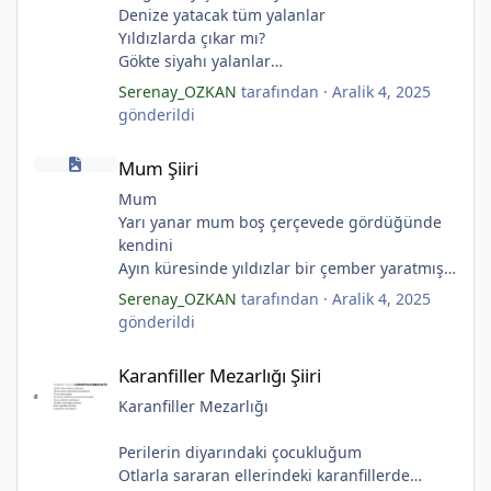
Denize yatacak tüm yalanlar
*
Yıldızlarda çıkar mı?
Gökte siyahı yalanlar
Ölü ve karanlık yıldızlar
Serenay_OZKAN
tarafından ·
Aralik 4, 2025
Ayı sarhoş etmişler
gönderildi
Ay kesilmiş kızıl, kızıl
Mum Şiiri
Ölü ve karanlık bir yıldızdır yalanlar.
Mum Şiiri
(Serenay Özkan, Viata)
Mum
Yarı yanar mum boş çerçevede gördüğünde
kendini
Ayın küresinde yıldızlar bir çember yaratmış
Çocukların rüyalarını.
Serenay_OZKAN
tarafından ·
Aralik 4, 2025
Gıcırdayan tahta evimizdeki mumlar
gönderildi
Bizi bizlere gösteren fenermiş.
Karanfiller Mezarlığı Şiiri
Bataklıkların çevirdiği ormanda
Karanfiller Mezarlığı Şiiri
Fenerler bir başka yanarmış.
Hayalin gerçeğinde susmayan sesini
Karanfiller Mezarlığı
Duymayanlar duyarmış.
*
Aşıklar evlerinde ailelerini sayarmış.
Perilerin diyarındaki çocukluğum
Sular ateşi söndürür derler
Otlarla sararan ellerindeki karanfillerde