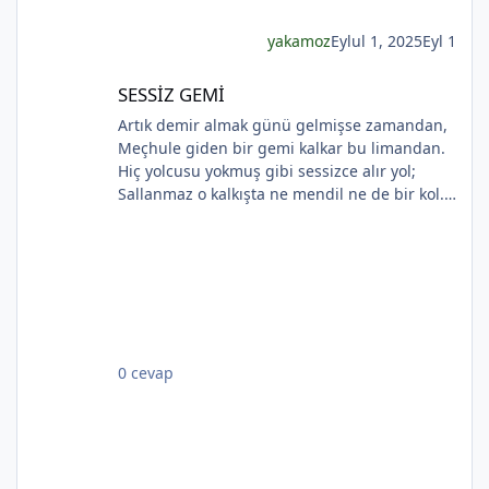
esmer
yakamoz
Eylul 1, 2025
Eyl 1
SESSİZ GEMİ
SESSİZ GEMİ
Artık demir almak günü gelmişse zamandan,
Meçhule giden bir gemi kalkar bu limandan.
Hiç yolcusu yokmuş gibi sessizce alır yol;
Sallanmaz o kalkışta ne mendil ne de bir kol.
Rıhtımda kalanlar bu seyahatten elemli,
Günlerce siyah ufka bakar gözleri nemli.
Biçare gönüller. Ne giden son gemidir bu.
Hicranlı hayatın ne de son matemidir bu.
Dünyada sevilmiş ve seven nafile bekler;
Bilmez ki, giden sevgililer dönmeyecekler. Bir
çok gidenin her biri memnun ki yerinden. Bir
0 cevap
çok seneler geçti; dönen yok seferinden
*