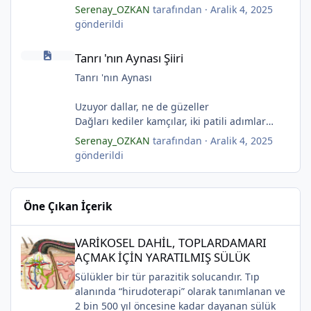
Aşıklar evinde ateş yükselirmiş
Yarım kalan anneler
*
Serenay_OZKAN
tarafından ·
Aralik 4, 2025
Çerçeveler bir olur, sokaklar birleştiğinde
Pas tutan yüreklerle yeşil mezarlıkta hayaller
gönderildi
Evler bir olur aşıklar evinde.
Tuzlu nehirdeki soğukluğum
Tanrı 'nın Aynası Şiiri
Çerçevelerdeki mumların ateşi yükselirmiş.
Gözlerin koparıldığı aynalarda
*
Tanrı 'nın Aynası Şiiri
(Serenay Özkan)
Kuru topraklar küf tutar
Karanfiller mezarlığında.
Tanrı 'nın Aynası
(Serenay Özkan)
Uzuyor dallar, ne de güzeller
"Karanfiller Mezarlığı" adlı şiiri Yaşama Uğraşı
Dağları kediler kamçılar, iki patili adımlar
Fanzin'in 27. sayısında 2025'te yayımlanmıştır.
Sonsuza kadar bahar
Serenay_OZKAN
tarafından ·
Aralik 4, 2025
Kestane dallar efsunkār
gönderildi
Ormanla maviye kilitli
Kadife gecede kuşlar kesildi
Sahip olmadığımız rüyalarda yağmurla
Öne Çıkan İçerik
gözyaşı Tanrı’nın aynası, kedili kapı
Sonsuza kadar bahar
VARİKOSEL DAHİL, TOPLARDAMARI AÇMAK İÇİN YARATILMIŞ SÜ
Kestane dallar efsunkâr
VARİKOSEL DAHİL, TOPLARDAMARI
Sahip olmadığımız rüyalarda yağmurla
AÇMAK İÇİN YARATILMIŞ SÜLÜK
gözyaşı Tanrı’nın aynası, kedili kapı
Sülükler bir tür parazitik solucandır. Tıp
Bir ay gibi... Donuk...
alanında “hirudoterapi” olarak tanımlanan ve
Bir çocuk gibi içine bürünmüş
2 bin 500 yıl öncesine kadar dayanan sülük
Gökyüzüne baksana