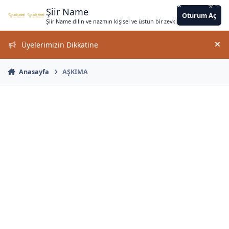
*
*
Jump to content
*
*
*
*
*
*
*
*
*
*
*
*
*
*
Şiir Name
Oturum Aç
Şiir Name dilin ve nazmın kişisel ve üstün bir zevkle bir arada kullanımın
*
Üyelerimizin Dikkatine
Duy
Anasayfa
AŞKIMA
*