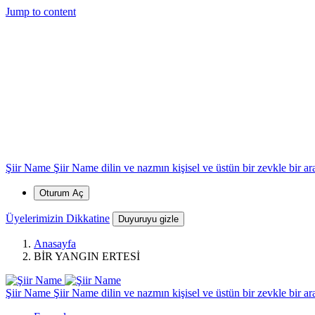
*
*
*
*
Jump to content
*
*
Şiir Name
Şiir Name dilin ve nazmın kişisel ve üstün bir zevkle bir arad
Oturum Aç
Üyelerimizin Dikkatine
Duyuruyu gizle
Anasayfa
BİR YANGIN ERTESİ
*
Şiir Name
Şiir Name dilin ve nazmın kişisel ve üstün bir zevkle bir arad