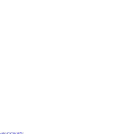
*
*
*