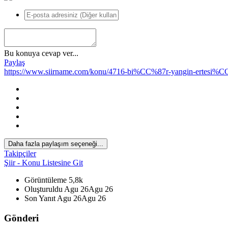
Bu konuya cevap ver...
Paylaş
https://www.siirname.com/konu/4716-bi%CC%87r-yangin-ertesi%
*
*
Daha fazla paylaşım seçeneği...
Takipçiler
Şiir - Konu Listesine Git
Görüntüleme
5,8k
Oluşturuldu
Agu 26
Agu 26
Son Yanıt
Agu 26
Agu 26
Gönderi
*