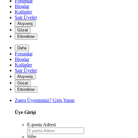
Forumlar
Bloglar
Kulüpler
Şair Üyeler
Alışveriş
Gözat
Etkinlikler
Daha
Forumlar
Bloglar
Kulüpler
Şair Üyeler
*
Alışveriş
Gözat
Etkinlikler
Zaten Üyemisiniz? Giriş Yapın
Üye Girişi
E-posta Adresi
Şifre