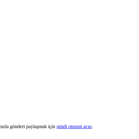
*
*
bınızla gönderi paylaşmak için
şimdi oturum açın
.