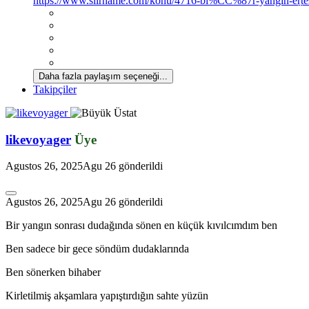
https://www.siirname.com/konu/4716-bi%CC%87r-yangin-er
Daha fazla paylaşım seçeneği...
Takipçiler
likevoyager
Üye
*
Agustos 26, 2025
Agu 26
gönderildi
Agustos 26, 2025
Agu 26
gönderildi
Bir yangın sonrası dudağında sönen en küçük kıvılcımdım ben
Ben sadece bir gece söndüm dudaklarında
*
Ben sönerken bihaber
Kirletilmiş akşamlara yapıştırdığın sahte yüzün