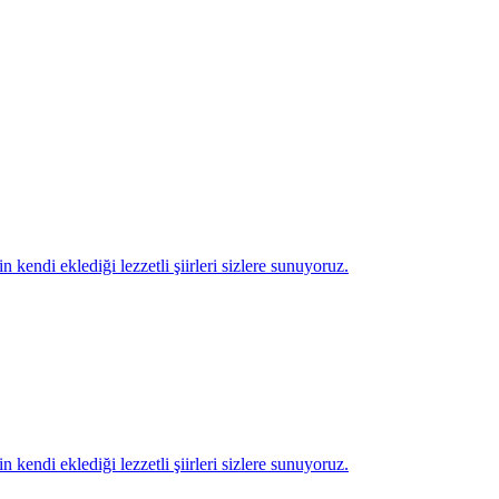
*
*
*
*
n kendi eklediği lezzetli şiirleri sizlere sunuyoruz.
*
n kendi eklediği lezzetli şiirleri sizlere sunuyoruz.