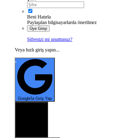
Beni Hatırla
Paylaşılan bilgisayarlarda önerilmez
Üye Girişi
Şifrenizi mi unuttunuz?
Veya hızlı giriş yapın...
*
Google'la Giriş Yap
X ile oturum aç