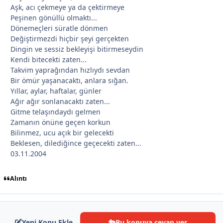
Aşk, acı çekmeye ya da çektirmeye
Peşinen gönüllü olmaktı...
Dönemeçleri süratle dönmen
Değiştirmezdi hiçbir şeyi gerçekten
Dingin ve sessiz bekleyişi bitirmeseydin
Kendi bitecekti zaten...
Takvim yaprağından hızlıydı sevdan
Bir ömür yaşanacaktı, anlara sığan.
Yıllar, aylar, haftalar, günler
Ağır ağır sonlanacaktı zaten...
Gitme telaşındaydı gelmen
Zamanın önüne geçen korkun
Bilinmez, ucu açık bir gelecekti
*
*
Beklesen, dilediğince geçecekti zaten...
03.11.2004
Alıntı
*
Yeni Konu Ekle
Bu konuya cevap ver