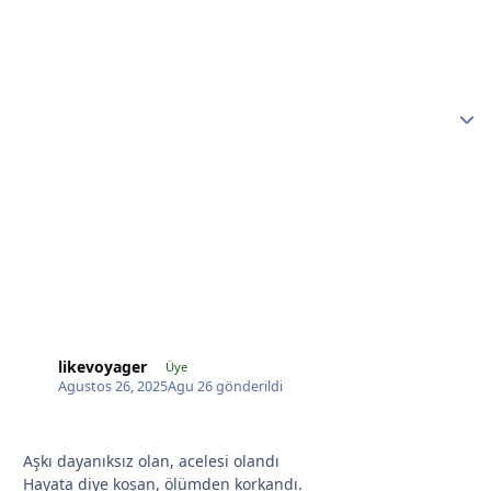
*
*
*
likevoyager
Üye
*
Agustos 26, 2025
Agu 26
gönderildi
Aşkı dayanıksız olan, acelesi olandı
Hayata diye koşan, ölümden korkandı.