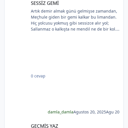
*
SESSİZ GEMİ
*
Artık demir almak günü gelmişse zamandan,
Meçhule giden bir gemi kalkar bu limandan.
Hiç yolcusu yokmuş gibi sessizce alır yol;
*
Sallanmaz o kalkışta ne mendil ne de bir kol.
Rıhtımda kalanlar bu seyahatten elemli,
Günlerce siyah ufka bakar gözleri nemli.
Biçare gönüller. Ne giden son gemidir bu.
Hicranlı hayatın ne de son matemidir bu.
Dünyada sevilmiş ve seven nafile bekler;
Bilmez ki, giden sevgililer dönmeyecekler. Bir
çok gidenin her biri memnun ki yerinden. Bir
0 cevap
çok seneler geçti; dönen yok seferinden
damla_damla
Agustos 20, 2025
Agu 20
GEÇMİŞ YAZ
GEÇMİŞ YAZ