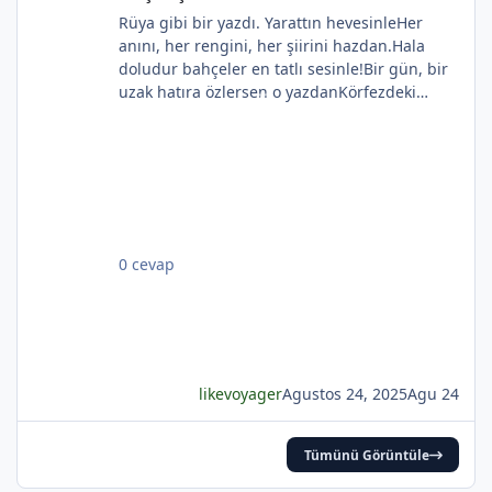
*
Rüya gibi bir yazdı. Yarattın hevesinleHer
anını, her rengini, her şiirini hazdan.Hala
*
doludur bahçeler en tatlı sesinle!Bir gün, bir
uzak hatıra özlersen o yazdanKörfezdeki
dalgın suya bir bak, göreceksin:Geçmiş
gecelerden biri durmakta derinden;Mehtap...
*
iri güller... ve senin en güzel aksin...Velhasıl o
*
rüya duruyor yerli yerinde!YAHYA KEMAL
*
BEYATLI
0 cevap
likevoyager
Agustos 24, 2025
Agu 24
Tümünü Görüntüle