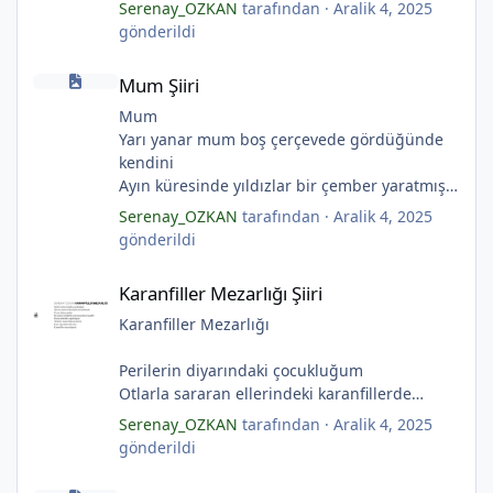
Ölü ve karanlık yıldızlar
Serenay_OZKAN
tarafından ·
Aralik 4, 2025
Ayı sarhoş etmişler
gönderildi
*
Ay kesilmiş kızıl, kızıl
*
Mum Şiiri
Ölü ve karanlık bir yıldızdır yalanlar.
*
Mum Şiiri
(Serenay Özkan, Viata)
Mum
Yarı yanar mum boş çerçevede gördüğünde
kendini
*
Ayın küresinde yıldızlar bir çember yaratmış
Çocukların rüyalarını.
Serenay_OZKAN
tarafından ·
Aralik 4, 2025
Gıcırdayan tahta evimizdeki mumlar
gönderildi
Bizi bizlere gösteren fenermiş.
Karanfiller Mezarlığı Şiiri
Bataklıkların çevirdiği ormanda
Karanfiller Mezarlığı Şiiri
*
Fenerler bir başka yanarmış.
Hayalin gerçeğinde susmayan sesini
Karanfiller Mezarlığı
Duymayanlar duyarmış.
Aşıklar evlerinde ailelerini sayarmış.
Perilerin diyarındaki çocukluğum
Sular ateşi söndürür derler
Otlarla sararan ellerindeki karanfillerde
Aşıklar evinde ateş yükselirmiş
Yarım kalan anneler
Serenay_OZKAN
tarafından ·
Aralik 4, 2025
Çerçeveler bir olur, sokaklar birleştiğinde
Pas tutan yüreklerle yeşil mezarlıkta hayaller
gönderildi
Evler bir olur aşıklar evinde.
Tuzlu nehirdeki soğukluğum
Tanrı 'nın Aynası Şiiri
Çerçevelerdeki mumların ateşi yükselirmiş.
Gözlerin koparıldığı aynalarda