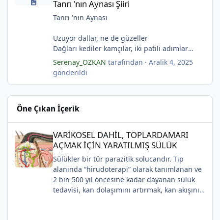
Tanrı 'nın Aynası Şiiri
(Serenay Özkan)
Kuru topraklar küf tutar
*
Karanfiller mezarlığında.
Tanrı 'nın Aynası
(Serenay Özkan)
*
Uzuyor dallar, ne de güzeller
"Karanfiller Mezarlığı" adlı şiiri Yaşama Uğraşı
Dağları kediler kamçılar, iki patili adımlar
Fanzin'in 27. sayısında 2025'te yayımlanmıştır.
Sonsuza kadar bahar
Serenay_OZKAN
tarafından ·
Aralik 4, 2025
Kestane dallar efsunkār
gönderildi
Ormanla maviye kilitli
Kadife gecede kuşlar kesildi
Sahip olmadığımız rüyalarda yağmurla
Öne Çıkan İçerik
gözyaşı Tanrı’nın aynası, kedili kapı
Sonsuza kadar bahar
VARİKOSEL DAHİL, TOPLARDAMARI AÇMAK İÇİN YARATILMIŞ SÜ
Kestane dallar efsunkâr
VARİKOSEL DAHİL, TOPLARDAMARI
Sahip olmadığımız rüyalarda yağmurla
AÇMAK İÇİN YARATILMIŞ SÜLÜK
gözyaşı Tanrı’nın aynası, kedili kapı
Sülükler bir tür parazitik solucandır. Tıp
Bir ay gibi... Donuk...
alanında “hirudoterapi” olarak tanımlanan ve
Bir çocuk gibi içine bürünmüş
2 bin 500 yıl öncesine kadar dayanan sülük
Gökyüzüne baksana
tedavisi, kan dolaşımını artırmak, kan akışını
Kefenim yıldızlara gömülmüş.
iyileştirmek ve iyileşmeyi desteklemek için
(Serenay Özkan,Viata)
yaraya sülük uygulanmasını içerir.