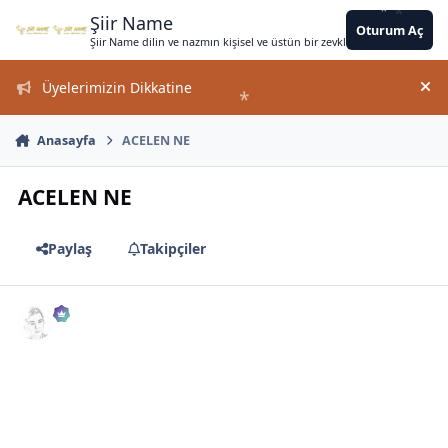
*
*
*
*
Jump to content
*
*
*
*
*
*
*
*
*
Şiir Name
Oturum Aç
Şiir Name dilin ve nazmın kişisel ve üstün bir zevkle bir arada kullanımın
Üyelerimizin Dikkatine
Duy
*
Anasayfa
ACELEN NE
ACELEN NE
Paylaş
Takipçiler
*