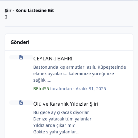
Şiir - Konu Listesine Git
Gönderi
CEYLAN-I BAHRİ
CEYLAN-I BAHRİ
Bastonunda kış armutları asılı, Küpeştesinde
ekmek ayvaları... kaleminize yüreğinize
sağlık.....
BEtül55
tarafından ·
Aralik 31, 2025
*
Ölü ve Karanlık Yıldızlar Şiiri
Ölü ve Karanlık Yıldızlar Şiiri
Bu gece ay çıkacak diyorlar
Denize yatacak tüm yalanlar
Yıldızlarda çıkar mı?
Gökte siyahı yalanlar