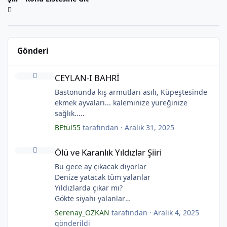
Gönderi
CEYLAN-I BAHRİ
*
CEYLAN-I BAHRİ
Bastonunda kış armutları asılı, Küpeştesinde
ekmek ayvaları... kaleminize yüreğinize
sağlık.....
BEtül55
tarafından ·
Aralik 31, 2025
Ölü ve Karanlık Yıldızlar Şiiri
Ölü ve Karanlık Yıldızlar Şiiri
Bu gece ay çıkacak diyorlar
Denize yatacak tüm yalanlar
Yıldızlarda çıkar mı?
Gökte siyahı yalanlar
Ölü ve karanlık yıldızlar
Serenay_OZKAN
tarafından ·
Aralik 4, 2025
Ayı sarhoş etmişler
gönderildi