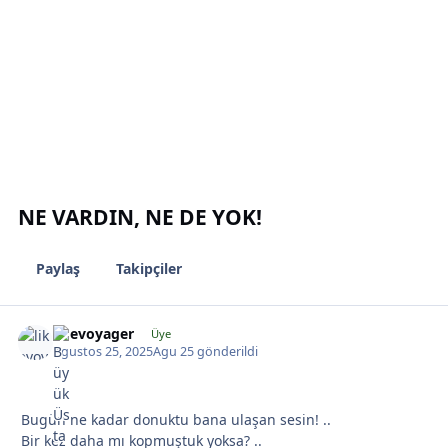
*
NE VARDIN, NE DE YOK!
Paylaş
Takipçiler
*
likevoyager
Üye
Agustos 25, 2025
Agu 25
gönderildi
Bugün ne kadar donuktu bana ulaşan sesin! ..
Bir kez daha mı kopmuştuk yoksa? ..