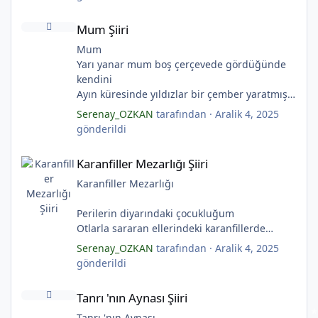
Ay kesilmiş kızıl, kızıl
Mum Şiiri
Ölü ve karanlık bir yıldızdır yalanlar.
Mum Şiiri
(Serenay Özkan, Viata)
*
Mum
*
Yarı yanar mum boş çerçevede gördüğünde
kendini
Ayın küresinde yıldızlar bir çember yaratmış
Çocukların rüyalarını.
Serenay_OZKAN
tarafından ·
Aralik 4, 2025
Gıcırdayan tahta evimizdeki mumlar
gönderildi
Bizi bizlere gösteren fenermiş.
Karanfiller Mezarlığı Şiiri
Bataklıkların çevirdiği ormanda
Karanfiller Mezarlığı Şiiri
Fenerler bir başka yanarmış.
Hayalin gerçeğinde susmayan sesini
Karanfiller Mezarlığı
Duymayanlar duyarmış.
Aşıklar evlerinde ailelerini sayarmış.
Perilerin diyarındaki çocukluğum
Sular ateşi söndürür derler
Otlarla sararan ellerindeki karanfillerde
Aşıklar evinde ateş yükselirmiş
Yarım kalan anneler
Serenay_OZKAN
tarafından ·
Aralik 4, 2025
Çerçeveler bir olur, sokaklar birleştiğinde
Pas tutan yüreklerle yeşil mezarlıkta hayaller
gönderildi
Evler bir olur aşıklar evinde.
Tuzlu nehirdeki soğukluğum
Tanrı 'nın Aynası Şiiri
Çerçevelerdeki mumların ateşi yükselirmiş.
Gözlerin koparıldığı aynalarda
Tanrı 'nın Aynası Şiiri
(Serenay Özkan)
Kuru topraklar küf tutar
Karanfiller mezarlığında.
Tanrı 'nın Aynası