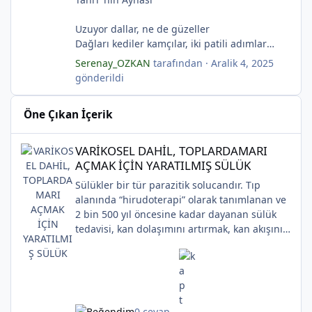
(Serenay Özkan)
Uzuyor dallar, ne de güzeller
"Karanfiller Mezarlığı" adlı şiiri Yaşama Uğraşı
Dağları kediler kamçılar, iki patili adımlar
Fanzin'in 27. sayısında 2025'te yayımlanmıştır.
Sonsuza kadar bahar
Serenay_OZKAN
tarafından ·
Aralik 4, 2025
Kestane dallar efsunkār
gönderildi
Ormanla maviye kilitli
Kadife gecede kuşlar kesildi
Öne Çıkan İçerik
Sahip olmadığımız rüyalarda yağmurla
*
gözyaşı Tanrı’nın aynası, kedili kapı
VARİKOSEL DAHİL, TOPLARDAMARI AÇMAK İÇİN YARATILMIŞ SÜ
Sonsuza kadar bahar
VARİKOSEL DAHİL, TOPLARDAMARI
Kestane dallar efsunkâr
AÇMAK İÇİN YARATILMIŞ SÜLÜK
Sahip olmadığımız rüyalarda yağmurla
Sülükler bir tür parazitik solucandır. Tıp
gözyaşı Tanrı’nın aynası, kedili kapı
alanında “hirudoterapi” olarak tanımlanan ve
Bir ay gibi... Donuk...
2 bin 500 yıl öncesine kadar dayanan sülük
Bir çocuk gibi içine bürünmüş
tedavisi, kan dolaşımını artırmak, kan akışını
Gökyüzüne baksana
iyileştirmek ve iyileşmeyi desteklemek için
Kefenim yıldızlara gömülmüş.
yaraya sülük uygulanmasını içerir.
(Serenay Özkan,Viata)
Uygulaması zaman içinde değişiklik gösterse
de, modern cerrahide kullanılmaya devam
etmektedir.Günümüzde çoğunlukla plastik ve
0 cevap