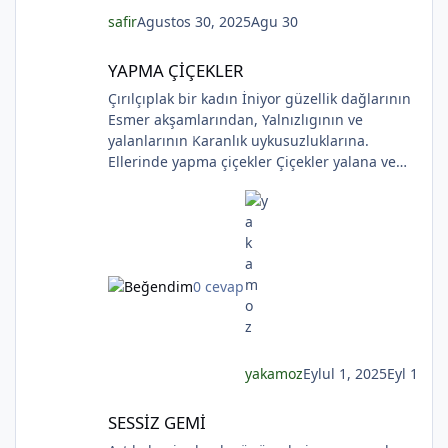
yalnızdım sokağa çıktım ve kendime bir çiçek
safir
Agustos 30, 2025
Agu 30
aldım sen sandım Koklamadım.Uğur Arslan
YAPMA ÇİÇEKLER
YAPMA ÇİÇEKLER
Çırılçıplak bir kadın İniyor güzellik dağlarının
Esmer akşamlarından, Yalnızlıgının ve
yalanlarının Karanlık uykusuzluklarına.
*
Ellerinde yapma çiçekler Çiçekler yalana ve
ölüme yakın Kadının sakladıklarının Günlere
*
gecelere bölünmüşÜşümüşlüğüBakın Sizlerle,
*
Yapma çiçeklerle örtülmüş. Yapma çiçekler
Kadını kırmayın, rahat bırakın. Yapma çiçekler
Solan renkleriyle ellerinde kadının Bunu
*
0 cevap
bilmeyecekler. Yapma çiçeklerin renkleri
soluyor Kadının ellerinde Ah o çılgın renkler
Kadının gözlerinde Soldukça kadın daha da
esmer
yakamoz
Eylul 1, 2025
Eyl 1
*
SESSİZ GEMİ
SESSİZ GEMİ