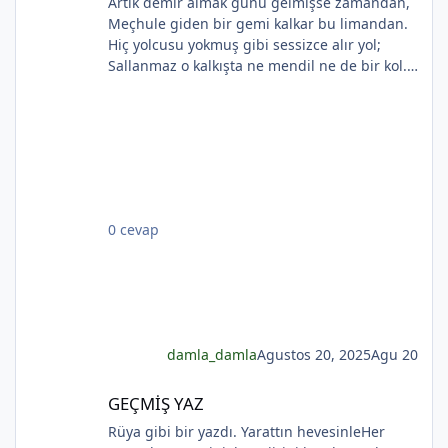
Artık demir almak günü gelmişse zamandan,
Meçhule giden bir gemi kalkar bu limandan.
Hiç yolcusu yokmuş gibi sessizce alır yol;
Sallanmaz o kalkışta ne mendil ne de bir kol.
Rıhtımda kalanlar bu seyahatten elemli,
Günlerce siyah ufka bakar gözleri nemli.
Biçare gönüller. Ne giden son gemidir bu.
*
Hicranlı hayatın ne de son matemidir bu.
Dünyada sevilmiş ve seven nafile bekler;
*
*
Bilmez ki, giden sevgililer dönmeyecekler. Bir
çok gidenin her biri memnun ki yerinden. Bir
0 cevap
çok seneler geçti; dönen yok seferinden
damla_damla
Agustos 20, 2025
Agu 20
GEÇMİŞ YAZ
GEÇMİŞ YAZ
*
Rüya gibi bir yazdı. Yarattın hevesinleHer