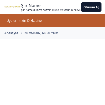
Jump to content
*
*
*
*
*
*
*
*
*
*
*
*
*
*
*
Şiir Name
Oturum Aç
Şiir Name dilin ve nazmın kişisel ve üstün bir zevkle bir arada kullanımın
Üyelerimizin Dikkatine
Du
Anasayfa
NE VARDIN, NE DE YOK!
*
*
*