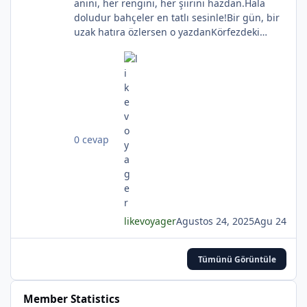
anını, her rengini, her şiirini hazdan.Hala
doludur bahçeler en tatlı sesinle!Bir gün, bir
uzak hatıra özlersen o yazdanKörfezdeki
*
dalgın suya bir bak, göreceksin:Geçmiş
gecelerden biri durmakta derinden;Mehtap...
iri güller... ve senin en güzel aksin...Velhasıl o
rüya duruyor yerli yerinde!YAHYA KEMAL
BEYATLI
*
0 cevap
*
likevoyager
Agustos 24, 2025
Agu 24
Tümünü Görüntüle
Member Statistics