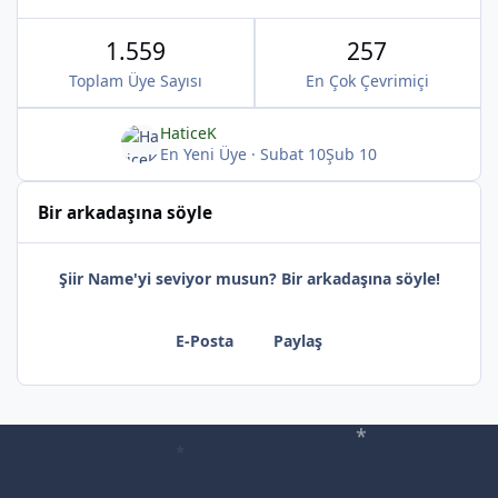
*
1.559
257
Toplam Üye Sayısı
En Çok Çevrimiçi
HaticeK
En Yeni Üye
·
Subat 10
Şub 10
Bir arkadaşına söyle
*
Şiir Name'yi seviyor musun? Bir arkadaşına söyle!
*
E-Posta
Paylaş
*
Light Mode
Dark Mode
System Preference