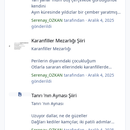
kendini
Ayın küresinde yıldızlar bir çember yaratmış
Çocukların rüyalarını.
Serenay_OZKAN
tarafından ·
Aralik 4, 2025
Gıcırdayan tahta evimizdeki mumlar
gönderildi
Bizi bizlere gösteren fenermiş.
Karanfiller Mezarlığı Şiiri
Bataklıkların çevirdiği ormanda
*
Karanfiller Mezarlığı Şiiri
Fenerler bir başka yanarmış.
Hayalin gerçeğinde susmayan sesini
Karanfiller Mezarlığı
Duymayanlar duyarmış.
Aşıklar evlerinde ailelerini sayarmış.
Perilerin diyarındaki çocukluğum
Sular ateşi söndürür derler
Otlarla sararan ellerindeki karanfillerde
*
Aşıklar evinde ateş yükselirmiş
Yarım kalan anneler
Serenay_OZKAN
tarafından ·
Aralik 4, 2025
Çerçeveler bir olur, sokaklar birleştiğinde
Pas tutan yüreklerle yeşil mezarlıkta hayaller
gönderildi
Evler bir olur aşıklar evinde.
Tuzlu nehirdeki soğukluğum
Tanrı 'nın Aynası Şiiri
Çerçevelerdeki mumların ateşi yükselirmiş.
Gözlerin koparıldığı aynalarda
Tanrı 'nın Aynası Şiiri
(Serenay Özkan)
Kuru topraklar küf tutar
Karanfiller mezarlığında.
Tanrı 'nın Aynası
(Serenay Özkan)
Uzuyor dallar, ne de güzeller
"Karanfiller Mezarlığı" adlı şiiri Yaşama Uğraşı
Dağları kediler kamçılar, iki patili adımlar
Fanzin'in 27. sayısında 2025'te yayımlanmıştır.
Sonsuza kadar bahar
Serenay_OZKAN
tarafından ·
Aralik 4, 2025