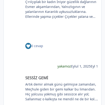
Çırılçıplak bir kadın İniyor güzellik dağlarının
Esmer akşamlarından, Yalnızlıgının ve
yalanlarının Karanlık uykusuzluklarına.
Ellerinde yapma çiçekler Çiçekler yalana ve
ölüme yakın Kadının sakladıklarının Günlere
*
gecelere bölünmüşÜşümüşlüğüBakın Sizlerle,
Yapma çiçeklerle örtülmüş. Yapma çiçekler
*
*
Kadını kırmayın, rahat bırakın. Yapma çiçekler
Solan renkleriyle ellerinde kadının Bunu
*
0 cevap
bilmeyecekler. Yapma çiçeklerin renkleri
soluyor Kadının ellerinde Ah o çılgın renkler
Kadının gözlerinde Soldukça kadın daha da
esmer
yakamoz
Eylul 1, 2025
Eyl 1
SESSİZ GEMİ
SESSİZ GEMİ
Artık demir almak günü gelmişse zamandan,
Meçhule giden bir gemi kalkar bu limandan.
*
Hiç yolcusu yokmuş gibi sessizce alır yol;
*
Sallanmaz o kalkışta ne mendil ne de bir kol.
Rıhtımda kalanlar bu seyahatten elemli,