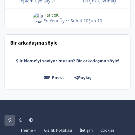
Toplam Üye Sayısı
En Çok Çevrimiçi
HaticeK
En Yeni Üye
·
Subat 10
Şub 10
Bir arkadaşına söyle
Şiir Name'yi seviyor musun? Bir arkadaşına söyle!
E-Posta
Paylaş
*
Light Mode
Dark Mode
System Preference
Theme
Gizlilik Politikası
İletişim
Cookies