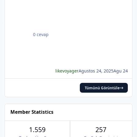
*
*
iri güller... ve senin en güzel aksin...Velhasıl o
rüya duruyor yerli yerinde!YAHYA KEMAL
BEYATLI
*
0 cevap
likevoyager
Agustos 24, 2025
Agu 24
*
Tümünü Görüntüle
Member Statistics
1.559
257