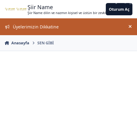
*
*
Jump to content
*
*
*
*
*
*
*
*
*
*
*
*
*
*
Şiir Name
Oturum Aç
Şiir Name dilin ve nazmın kişisel ve üstün bir zevkle bir arada kullanımın
Üyelerimizin Dikkatine
Duy
*
Anasayfa
SEN GİBİ