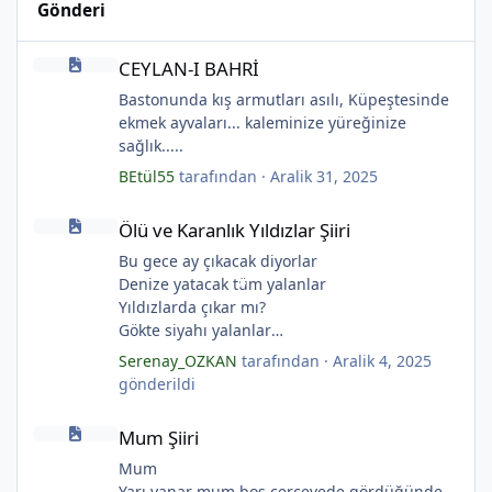
Gönderi
CEYLAN-I BAHRİ
CEYLAN-I BAHRİ
Bastonunda kış armutları asılı, Küpeştesinde
ekmek ayvaları... kaleminize yüreğinize
sağlık.....
BEtül55
tarafından ·
Aralik 31, 2025
Ölü ve Karanlık Yıldızlar Şiiri
Ölü ve Karanlık Yıldızlar Şiiri
Bu gece ay çıkacak diyorlar
Denize yatacak tüm yalanlar
Yıldızlarda çıkar mı?
Gökte siyahı yalanlar
Ölü ve karanlık yıldızlar
Serenay_OZKAN
tarafından ·
Aralik 4, 2025
Ayı sarhoş etmişler
*
gönderildi
Ay kesilmiş kızıl, kızıl
*
Mum Şiiri
Ölü ve karanlık bir yıldızdır yalanlar.
Mum Şiiri
(Serenay Özkan, Viata)
Mum
Yarı yanar mum boş çerçevede gördüğünde