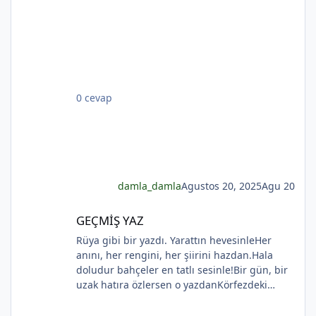
Günlerce siyah ufka bakar gözleri nemli.
Biçare gönüller. Ne giden son gemidir bu.
Hicranlı hayatın ne de son matemidir bu.
Dünyada sevilmiş ve seven nafile bekler;
Bilmez ki, giden sevgililer dönmeyecekler. Bir
çok gidenin her biri memnun ki yerinden. Bir
0 cevap
çok seneler geçti; dönen yok seferinden
*
*
*
*
damla_damla
Agustos 20, 2025
Agu 20
GEÇMİŞ YAZ
GEÇMİŞ YAZ
Rüya gibi bir yazdı. Yarattın hevesinleHer
anını, her rengini, her şiirini hazdan.Hala
doludur bahçeler en tatlı sesinle!Bir gün, bir
uzak hatıra özlersen o yazdanKörfezdeki
dalgın suya bir bak, göreceksin:Geçmiş
gecelerden biri durmakta derinden;Mehtap...