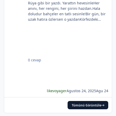
Rüya gibi bir yazdı. Yarattın hevesinleHer
anını, her rengini, her şiirini hazdan.Hala
doludur bahçeler en tatlı sesinle!Bir gün, bir
uzak hatıra özlersen o yazdanKörfezdeki
dalgın suya bir bak, göreceksin:Geçmiş
gecelerden biri durmakta derinden;Mehtap...
iri güller... ve senin en güzel aksin...Velhasıl o
rüya duruyor yerli yerinde!YAHYA KEMAL
BEYATLI
0 cevap
likevoyager
Agustos 24, 2025
Agu 24
Tümünü Görüntüle
*