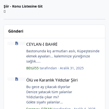
Şiir - Konu Listesine Git
Gönderi
*
CEYLAN-I BAHRİ
CEYLAN-I BAHRİ
Bastonunda kış armutları asılı, Küpeştesinde
ekmek ayvaları... kaleminize yüreğinize
sağlık.....
BEtül55
tarafından ·
Aralik 31, 2025
Ölü ve Karanlık Yıldızlar Şiiri
Ölü ve Karanlık Yıldızlar Şiiri
Bu gece ay çıkacak diyorlar
Denize yatacak tüm yalanlar
Yıldızlarda çıkar mı?
Gökte siyahı yalanlar
Ölü ve karanlık yıldızlar
Serenay_OZKAN
tarafından ·
Aralik 4, 2025