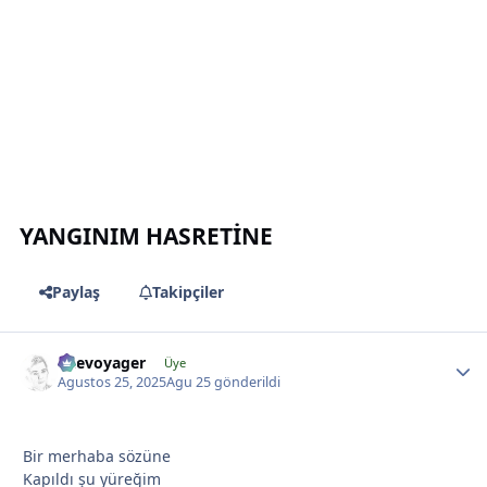
*
YANGINIM HASRETİNE
Paylaş
Takipçiler
*
likevoyager
Üye
Agustos 25, 2025
Agu 25
gönderildi
*
Bir merhaba sözüne
Kapıldı şu yüreğim