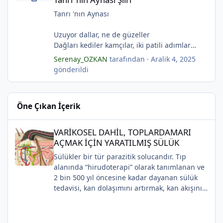
(Serenay Özkan)
Kuru topraklar küf tutar
Karanfiller mezarlığında.
Tanrı 'nın Aynası
(Serenay Özkan)
Uzuyor dallar, ne de güzeller
"Karanfiller Mezarlığı" adlı şiiri Yaşama Uğraşı
Dağları kediler kamçılar, iki patili adımlar
Fanzin'in 27. sayısında 2025'te yayımlanmıştır.
Sonsuza kadar bahar
Serenay_OZKAN
tarafından ·
Aralik 4, 2025
Kestane dallar efsunkār
gönderildi
Ormanla maviye kilitli
*
Kadife gecede kuşlar kesildi
Sahip olmadığımız rüyalarda yağmurla
Öne Çıkan İçerik
gözyaşı Tanrı’nın aynası, kedili kapı
*
Sonsuza kadar bahar
VARİKOSEL DAHİL, TOPLARDAMARI AÇMAK İÇİN YARATILMIŞ SÜ
Kestane dallar efsunkâr
VARİKOSEL DAHİL, TOPLARDAMARI
Sahip olmadığımız rüyalarda yağmurla
AÇMAK İÇİN YARATILMIŞ SÜLÜK
gözyaşı Tanrı’nın aynası, kedili kapı
Sülükler bir tür parazitik solucandır. Tıp
*
Bir ay gibi... Donuk...
alanında “hirudoterapi” olarak tanımlanan ve
Bir çocuk gibi içine bürünmüş
2 bin 500 yıl öncesine kadar dayanan sülük
Gökyüzüne baksana
tedavisi, kan dolaşımını artırmak, kan akışını
Kefenim yıldızlara gömülmüş.
iyileştirmek ve iyileşmeyi desteklemek için
(Serenay Özkan,Viata)
yaraya sülük uygulanmasını içerir.
Uygulaması zaman içinde değişiklik gösterse