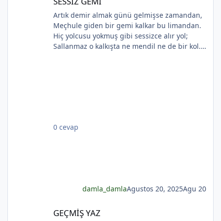
SESSİZ GEMİ
*
*
Artık demir almak günü gelmişse zamandan,
Meçhule giden bir gemi kalkar bu limandan.
*
Hiç yolcusu yokmuş gibi sessizce alır yol;
Sallanmaz o kalkışta ne mendil ne de bir kol.
Rıhtımda kalanlar bu seyahatten elemli,
Günlerce siyah ufka bakar gözleri nemli.
Biçare gönüller. Ne giden son gemidir bu.
Hicranlı hayatın ne de son matemidir bu.
Dünyada sevilmiş ve seven nafile bekler;
Bilmez ki, giden sevgililer dönmeyecekler. Bir
çok gidenin her biri memnun ki yerinden. Bir
0 cevap
çok seneler geçti; dönen yok seferinden
*
damla_damla
Agustos 20, 2025
Agu 20
GEÇMİŞ YAZ
GEÇMİŞ YAZ