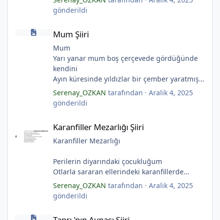
Ayı sarhoş etmişler
gönderildi
*
Ay kesilmiş kızıl, kızıl
Mum Şiiri
Ölü ve karanlık bir yıldızdır yalanlar.
Mum Şiiri
(Serenay Özkan, Viata)
Mum
Yarı yanar mum boş çerçevede gördüğünde
kendini
Ayın küresinde yıldızlar bir çember yaratmış
Çocukların rüyalarını.
Serenay_OZKAN
tarafından ·
Aralik 4, 2025
Gıcırdayan tahta evimizdeki mumlar
gönderildi
Bizi bizlere gösteren fenermiş.
Karanfiller Mezarlığı Şiiri
Bataklıkların çevirdiği ormanda
Karanfiller Mezarlığı Şiiri
Fenerler bir başka yanarmış.
Hayalin gerçeğinde susmayan sesini
Karanfiller Mezarlığı
Duymayanlar duyarmış.
Aşıklar evlerinde ailelerini sayarmış.
Perilerin diyarındaki çocukluğum
Sular ateşi söndürür derler
Otlarla sararan ellerindeki karanfillerde
Aşıklar evinde ateş yükselirmiş
Yarım kalan anneler
Serenay_OZKAN
tarafından ·
Aralik 4, 2025
Çerçeveler bir olur, sokaklar birleştiğinde
Pas tutan yüreklerle yeşil mezarlıkta hayaller
gönderildi
Evler bir olur aşıklar evinde.
Tuzlu nehirdeki soğukluğum
Tanrı 'nın Aynası Şiiri
Çerçevelerdeki mumların ateşi yükselirmiş.
Gözlerin koparıldığı aynalarda
Tanrı 'nın Aynası Şiiri