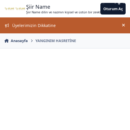
*
*
*
*
Jump to content
*
*
*
*
*
*
*
*
*
*
*
Şiir Name
Oturum Aç
Şiir Name dilin ve nazmın kişisel ve üstün bir zevkle bir arada kullanımın
Üyelerimizin Dikkatine
Duy
*
Anasayfa
YANGINIM HASRETİNE
*