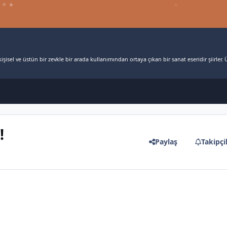
*
*
*
şisel ve üstün bir zevkle bir arada kullanımından ortaya çıkan bir sanat eseridir şiirler. Ü
*
!
Paylaş
Takipçi