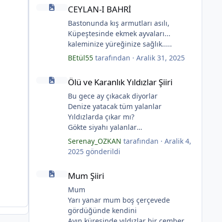
CEYLAN-I BAHRİ
CEYLAN-I BAHRİ
Bastonunda kış armutları asılı,
Küpeştesinde ekmek ayvaları...
kaleminize yüreğinize sağlık.....
BEtül55
tarafından ·
Aralik 31, 2025
Ölü ve Karanlık Yıldızlar Şiiri
Ölü ve Karanlık Yıldızlar Şiiri
Bu gece ay çıkacak diyorlar
Denize yatacak tüm yalanlar
Yıldızlarda çıkar mı?
Gökte siyahı yalanlar
Ölü ve karanlık yıldızlar
Serenay_OZKAN
tarafından ·
Aralik 4,
Ayı sarhoş etmişler
2025
gönderildi
*
Ay kesilmiş kızıl, kızıl
Mum Şiiri
Ölü ve karanlık bir yıldızdır yalanlar.
Mum Şiiri
(Serenay Özkan, Viata)
Mum
Yarı yanar mum boş çerçevede
gördüğünde kendini
Ayın küresinde yıldızlar bir çember