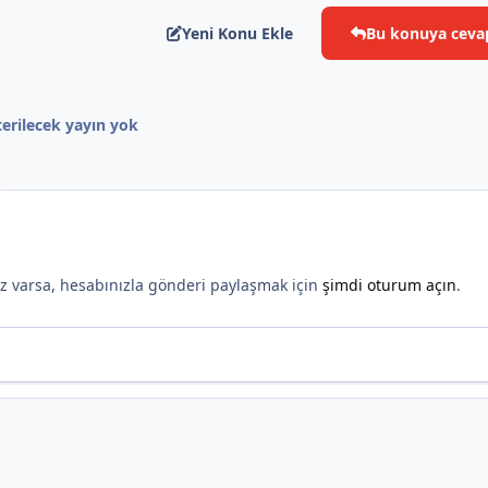
*
Yeni Konu Ekle
Bu konuya ceva
erilecek yayın yok
*
nız varsa, hesabınızla gönderi paylaşmak için
şimdi oturum açın
.
*