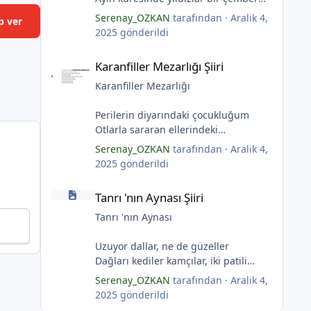
yaratmış
Serenay_OZKAN
tarafından ·
Aralik 4,
p ver
Çocukların rüyalarını.
2025
gönderildi
Gıcırdayan tahta evimizdeki mumlar
Karanfiller Mezarlığı Şiiri
Bizi bizlere gösteren fenermiş.
Karanfiller Mezarlığı Şiiri
Bataklıkların çevirdiği ormanda
Fenerler bir başka yanarmış.
Karanfiller Mezarlığı
*
Hayalin gerçeğinde susmayan sesini
Duymayanlar duyarmış.
Perilerin diyarındaki çocukluğum
Aşıklar evlerinde ailelerini sayarmış.
Otlarla sararan ellerindeki
Sular ateşi söndürür derler
karanfillerde
Serenay_OZKAN
tarafından ·
Aralik 4,
Aşıklar evinde ateş yükselirmiş
Yarım kalan anneler
2025
gönderildi
Çerçeveler bir olur, sokaklar
Pas tutan yüreklerle yeşil mezarlıkta
Tanrı 'nın Aynası Şiiri
birleştiğinde
hayaller
Tanrı 'nın Aynası Şiiri
Evler bir olur aşıklar evinde.
Tuzlu nehirdeki soğukluğum
Çerçevelerdeki mumların ateşi
Gözlerin koparıldığı aynalarda
Tanrı 'nın Aynası
yükselirmiş.
Kuru topraklar küf tutar
(Serenay Özkan)
Karanfiller mezarlığında.
Uzuyor dallar, ne de güzeller
(Serenay Özkan)
Dağları kediler kamçılar, iki patili
adımlar
Serenay_OZKAN
tarafından ·
Aralik 4,
*
*
"Karanfiller Mezarlığı" adlı şiiri
Sonsuza kadar bahar
2025
gönderildi
Yaşama Uğraşı Fanzin'in 27. sayısında
Kestane dallar efsunkār