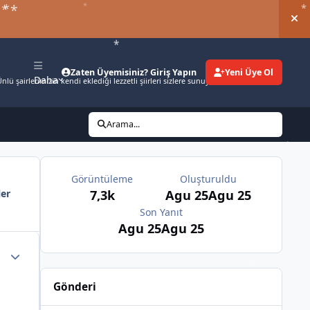
*
*
Duy
Zaten Üyemisiniz? Giriş Yapın
Yeni Üye Ol
Daha
nlü şairlerimizin kendi eklediği lezzetli şiirleri sizlere sunuyoruz.
Arama...
Görüntüleme
Oluşturuldu
7,3k
Agu 25
Agu 25
ler
Son Yanıt
Agu 25
Agu 25
*
Gönderi