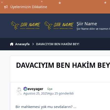
Jump to content
*
*
*
*
*
Üyelerimizin Dikkatine
*
Şiir Name
Şiir Name dilin ve nazmın ki
Anasayfa
DAVACIYIM BEN HAKİM BEY!
DAVACIYIM BEN HAKİM BEY
*
likevoyager
Üye
Agustos 25, 2025
Agu 25
gönderildi
Bir mahkemesi yok mu sevdaların? ...