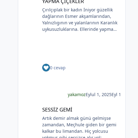
YAPMA ÇİÇEKLER
paylaşımlar üyeler dışında (arama
bir çiçek aldım sen sandım
Çırılçıplak bir kadın İniyor güzellik
motorları dahil) hiçbir şekilde
Koklamadım.Uğur Arslan
dağlarının Esmer akşamlarından,
görüntülenemez.
Yalnızlıgının ve yalanlarının Karanlık
uykusuzluklarına. Ellerinde yapma
çiçekler Çiçekler yalana ve ölüme
yakın Kadının sakladıklarının Günlere
gecelere bölünmüşÜşümüşlüğüBakın
Sizlerle, Yapma çiçeklerle örtülmüş.
Yapma çiçekler Kadını kırmayın, rahat
0 cevap
bırakın. Yapma çiçekler Solan
*
renkleriyle ellerinde kadının Bunu
bilmeyecekler. Yapma çiçeklerin
renkleri soluyor Kadının ellerinde Ah
o çılgın renkler Kadının gözlerinde
yakamoz
Eylul 1, 2025
Eyl 1
Soldukça kadın daha da esmer
SESSİZ GEMİ
SESSİZ GEMİ
Artık demir almak günü gelmişse
zamandan, Meçhule giden bir gemi
kalkar bu limandan. Hiç yolcusu
yokmuş gibi sessizce alır yol;