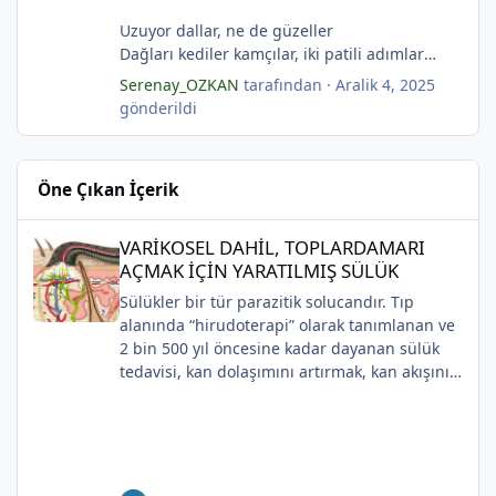
(Serenay Özkan)
Uzuyor dallar, ne de güzeller
"Karanfiller Mezarlığı" adlı şiiri Yaşama Uğraşı
Dağları kediler kamçılar, iki patili adımlar
Fanzin'in 27. sayısında 2025'te yayımlanmıştır.
Sonsuza kadar bahar
Serenay_OZKAN
tarafından ·
Aralik 4, 2025
Kestane dallar efsunkār
*
gönderildi
Ormanla maviye kilitli
Kadife gecede kuşlar kesildi
Sahip olmadığımız rüyalarda yağmurla
Öne Çıkan İçerik
gözyaşı Tanrı’nın aynası, kedili kapı
Sonsuza kadar bahar
VARİKOSEL DAHİL, TOPLARDAMARI AÇMAK İÇİN YARATILMIŞ SÜ
Kestane dallar efsunkâr
VARİKOSEL DAHİL, TOPLARDAMARI
Sahip olmadığımız rüyalarda yağmurla
AÇMAK İÇİN YARATILMIŞ SÜLÜK
gözyaşı Tanrı’nın aynası, kedili kapı
Sülükler bir tür parazitik solucandır. Tıp
Bir ay gibi... Donuk...
alanında “hirudoterapi” olarak tanımlanan ve
Bir çocuk gibi içine bürünmüş
2 bin 500 yıl öncesine kadar dayanan sülük
Gökyüzüne baksana
tedavisi, kan dolaşımını artırmak, kan akışını
Kefenim yıldızlara gömülmüş.
*
iyileştirmek ve iyileşmeyi desteklemek için
(Serenay Özkan,Viata)
yaraya sülük uygulanmasını içerir.
Uygulaması zaman içinde değişiklik gösterse
de, modern cerrahide kullanılmaya devam
etmektedir.Günümüzde çoğunlukla plastik ve
*