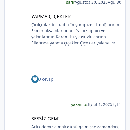
safir
Agustos 30, 2025
Agu 30
yalnızdım sokağa çıktım ve kendime bir çiçek
aldım sen sandım Koklamadım.Uğur Arslan
YAPMA ÇİÇEKLER
YAPMA ÇİÇEKLER
Çırılçıplak bir kadın İniyor güzellik dağlarının
Esmer akşamlarından, Yalnızlıgının ve
yalanlarının Karanlık uykusuzluklarına.
Ellerinde yapma çiçekler Çiçekler yalana ve
ölüme yakın Kadının sakladıklarının Günlere
gecelere bölünmüşÜşümüşlüğüBakın Sizlerle,
Yapma çiçeklerle örtülmüş. Yapma çiçekler
Kadını kırmayın, rahat bırakın. Yapma çiçekler
Solan renkleriyle ellerinde kadının Bunu
0 cevap
bilmeyecekler. Yapma çiçeklerin renkleri
soluyor Kadının ellerinde Ah o çılgın renkler
Kadının gözlerinde Soldukça kadın daha da
esmer
yakamoz
Eylul 1, 2025
Eyl 1
SESSİZ GEMİ
SESSİZ GEMİ
Artık demir almak günü gelmişse zamandan,