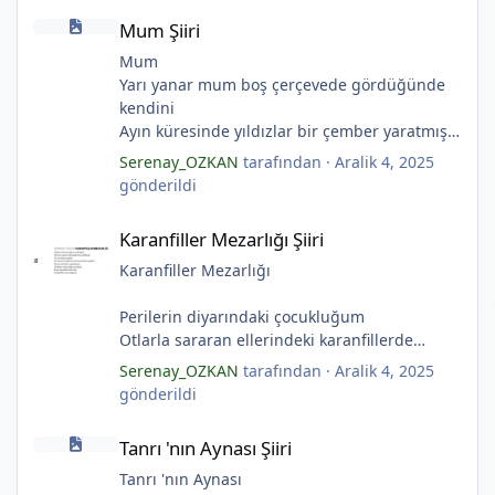
Mum Şiiri
Ölü ve karanlık bir yıldızdır yalanlar.
Mum Şiiri
(Serenay Özkan, Viata)
Mum
Yarı yanar mum boş çerçevede gördüğünde
kendini
Ayın küresinde yıldızlar bir çember yaratmış
Çocukların rüyalarını.
Serenay_OZKAN
tarafından ·
Aralik 4, 2025
Gıcırdayan tahta evimizdeki mumlar
gönderildi
Bizi bizlere gösteren fenermiş.
*
*
Karanfiller Mezarlığı Şiiri
Bataklıkların çevirdiği ormanda
Karanfiller Mezarlığı Şiiri
*
Fenerler bir başka yanarmış.
Hayalin gerçeğinde susmayan sesini
Karanfiller Mezarlığı
Duymayanlar duyarmış.
Aşıklar evlerinde ailelerini sayarmış.
Perilerin diyarındaki çocukluğum
Sular ateşi söndürür derler
Otlarla sararan ellerindeki karanfillerde
Aşıklar evinde ateş yükselirmiş
Yarım kalan anneler
Serenay_OZKAN
tarafından ·
Aralik 4, 2025
Çerçeveler bir olur, sokaklar birleştiğinde
Pas tutan yüreklerle yeşil mezarlıkta hayaller
*
gönderildi
*
Evler bir olur aşıklar evinde.
Tuzlu nehirdeki soğukluğum
Tanrı 'nın Aynası Şiiri
Çerçevelerdeki mumların ateşi yükselirmiş.
Gözlerin koparıldığı aynalarda
Tanrı 'nın Aynası Şiiri
*
(Serenay Özkan)
Kuru topraklar küf tutar
Karanfiller mezarlığında.
Tanrı 'nın Aynası
*