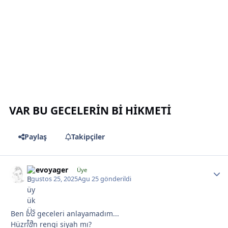
*
VAR BU GECELERİN Bİ HİKMETİ
Paylaş
Takipçiler
*
*
*
likevoyager
Üye
Agustos 25, 2025
Agu 25
gönderildi
*
Ben bu geceleri anlayamadım...
Hüznün rengi siyah mı?