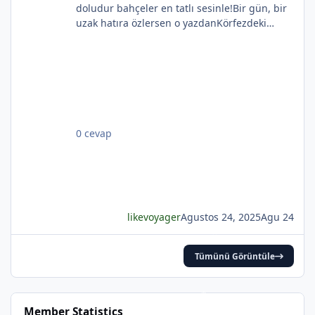
doludur bahçeler en tatlı sesinle!Bir gün, bir
uzak hatıra özlersen o yazdanKörfezdeki
*
dalgın suya bir bak, göreceksin:Geçmiş
gecelerden biri durmakta derinden;Mehtap...
iri güller... ve senin en güzel aksin...Velhasıl o
rüya duruyor yerli yerinde!YAHYA KEMAL
BEYATLI
0 cevap
*
likevoyager
Agustos 24, 2025
Agu 24
*
Tümünü Görüntüle
*
Member Statistics