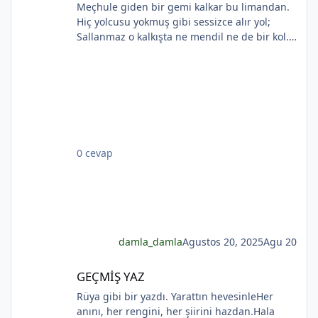
Meçhule giden bir gemi kalkar bu limandan.
Hiç yolcusu yokmuş gibi sessizce alır yol;
Sallanmaz o kalkışta ne mendil ne de bir kol.
Rıhtımda kalanlar bu seyahatten elemli,
*
Günlerce siyah ufka bakar gözleri nemli.
Biçare gönüller. Ne giden son gemidir bu.
Hicranlı hayatın ne de son matemidir bu.
Dünyada sevilmiş ve seven nafile bekler;
Bilmez ki, giden sevgililer dönmeyecekler. Bir
çok gidenin her biri memnun ki yerinden. Bir
0 cevap
çok seneler geçti; dönen yok seferinden
damla_damla
Agustos 20, 2025
Agu 20
GEÇMİŞ YAZ
GEÇMİŞ YAZ
Rüya gibi bir yazdı. Yarattın hevesinleHer
anını, her rengini, her şiirini hazdan.Hala