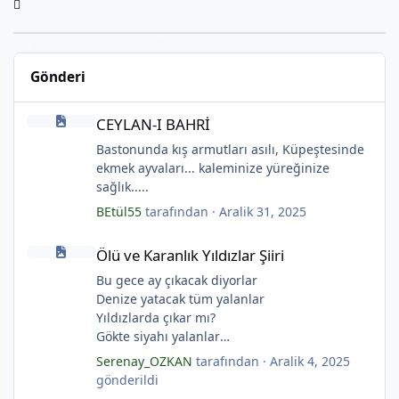
Gönderi
CEYLAN-I BAHRİ
CEYLAN-I BAHRİ
Bastonunda kış armutları asılı, Küpeştesinde
ekmek ayvaları... kaleminize yüreğinize
sağlık.....
BEtül55
tarafından ·
Aralik 31, 2025
Ölü ve Karanlık Yıldızlar Şiiri
Ölü ve Karanlık Yıldızlar Şiiri
Bu gece ay çıkacak diyorlar
Denize yatacak tüm yalanlar
Yıldızlarda çıkar mı?
Gökte siyahı yalanlar
Ölü ve karanlık yıldızlar
Serenay_OZKAN
tarafından ·
Aralik 4, 2025
Ayı sarhoş etmişler
gönderildi
Ay kesilmiş kızıl, kızıl