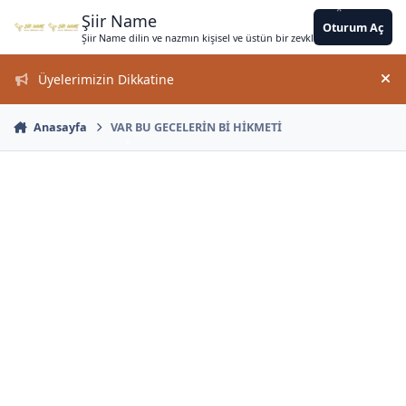
*
*
Jump to content
*
*
*
*
*
*
*
*
*
*
*
*
*
Şiir Name
Oturum Aç
Şiir Name dilin ve nazmın kişisel ve üstün bir zevkle bir arada kullanımın
*
Üyelerimizin Dikkatine
Duy
Anasayfa
VAR BU GECELERİN Bİ HİKMETİ
*