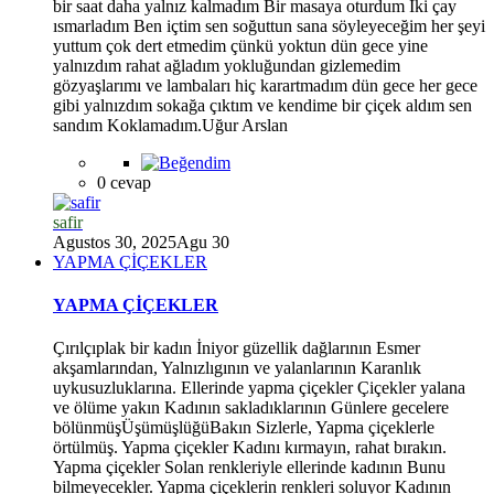
bir saat daha yalnız kalmadım Bir masaya oturdum İki çay
ısmarladım Ben içtim sen soğuttun sana söyleyeceğim her şeyi
yuttum çok dert etmedim çünkü yoktun dün gece yine
yalnızdım rahat ağladım yokluğundan gizlemedim
gözyaşlarımı ve lambaları hiç karartmadım dün gece her gece
gibi yalnızdım sokağa çıktım ve kendime bir çiçek aldım sen
sandım Koklamadım.Uğur Arslan
0 cevap
safir
Agustos 30, 2025
Agu 30
YAPMA ÇİÇEKLER
YAPMA ÇİÇEKLER
Çırılçıplak bir kadın İniyor güzellik dağlarının Esmer
akşamlarından, Yalnızlıgının ve yalanlarının Karanlık
uykusuzluklarına. Ellerinde yapma çiçekler Çiçekler yalana
ve ölüme yakın Kadının sakladıklarının Günlere gecelere
bölünmüşÜşümüşlüğüBakın Sizlerle, Yapma çiçeklerle
örtülmüş. Yapma çiçekler Kadını kırmayın, rahat bırakın.
Yapma çiçekler Solan renkleriyle ellerinde kadının Bunu
bilmeyecekler. Yapma çiçeklerin renkleri soluyor Kadının