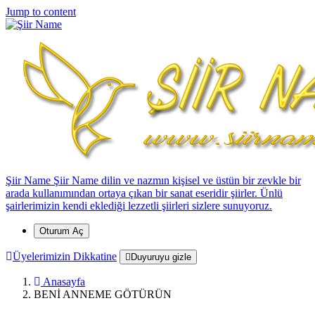
*
*
*
*
*
*
*
*
*
*
*
*
*
*
*
*
Jump to content
Şiir Name
Şiir Name dilin ve nazmın kişisel ve üstün bir zevkle bir
*
arada kullanımından ortaya çıkan bir sanat eseridir şiirler. Ünlü
şairlerimizin kendi eklediği lezzetli şiirleri sizlere sunuyoruz.
Oturum Aç
Üyelerimizin Dikkatine
Duyuruyu gizle
Anasayfa
*
BENİ ANNEME GÖTÜRÜN