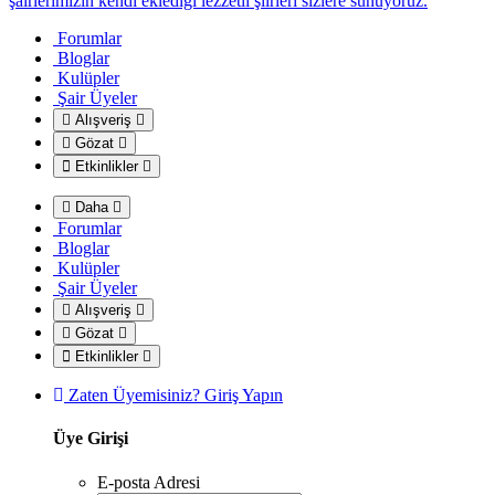
şairlerimizin kendi eklediği lezzetli şiirleri sizlere sunuyoruz.
Forumlar
Bloglar
Kulüpler
*
Şair Üyeler
Alışveriş
Gözat
Etkinlikler
Daha
Forumlar
Bloglar
Kulüpler
Şair Üyeler
Alışveriş
Gözat
Etkinlikler
Zaten Üyemisiniz? Giriş Yapın
Üye Girişi
E-posta Adresi