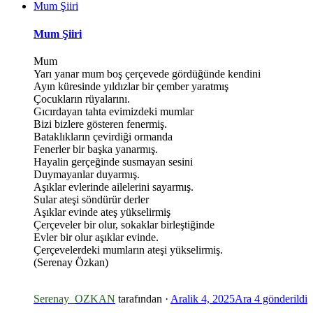
Mum Şiiri
Mum Şiiri
Mum
Yarı yanar mum boş çerçevede gördüğünde kendini
Ayın küresinde yıldızlar bir çember yaratmış
Çocukların rüyalarını.
Gıcırdayan tahta evimizdeki mumlar
Bizi bizlere gösteren fenermiş.
Bataklıkların çevirdiği ormanda
Fenerler bir başka yanarmış.
Hayalin gerçeğinde susmayan sesini
Duymayanlar duyarmış.
Aşıklar evlerinde ailelerini sayarmış.
Sular ateşi söndürür derler
Aşıklar evinde ateş yükselirmiş
Çerçeveler bir olur, sokaklar birleştiğinde
Evler bir olur aşıklar evinde.
Çerçevelerdeki mumların ateşi yükselirmiş.
(Serenay Özkan)
Serenay_OZKAN
tarafından ·
Aralik 4, 2025
Ara 4
gönderildi