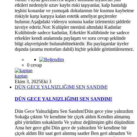
etkileri nedeniyle uzuv kaybı riski taşıyanlar, kalp hastalığı
teşhisi konanlar ve yumuşak dokularının bir kısmını kaybetme
riskiyle karşı karşıya kalan estetik ameliyat geçirenler
bulunur.Aşağıdaki videoyu sonuna kadar izlemenizi şiddetle
tavsiye ederiz.Not: Kulüpler menüsü altındaki Kadınlar
Kulübünde sadece kadınlar, Erkekler Kulübünde ise sadece
erkekler kendi aralarında paylaşım ve soru cevap şeklinde
bilgi alışverişinde bulunabilmektedir. Bu paylaşımlar üyeler
dışında (arama motorları dahil) hiçbir şekilde görüntülenemez.
*
0 cevap
*
kaptan
Ekim 3, 2025
Eki 3
DÜN GECE YALNIZLIĞIMI SEN SANDIM!
DÜN GECE YALNIZLIĞIMI SEN SANDIM!
Dün Gece Yalnızlığımı Sen Sandım!Dün gece yine yalnızdım
Sokağa çıktım Ve kendime bir çiçek aldım Kendim almamış
gibi yürüdüm sokaklarda Ve yalnız değilmişim gibi düşündüm
Ama her gece gibi Dün gece de yalnızdım Ve kendime bir
çiçek aldım Bir saat geri alınmış saatler Ben geri almadım Ve