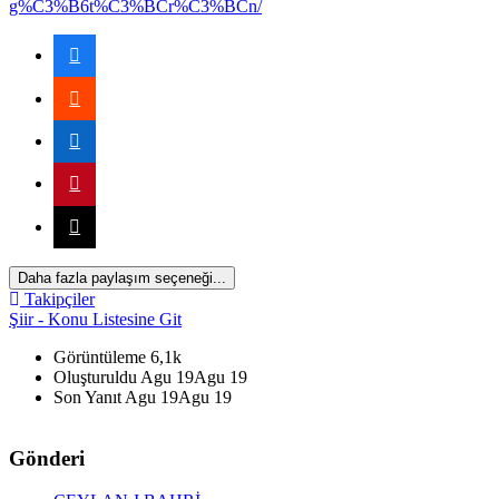
g%C3%B6t%C3%BCr%C3%BCn/
Daha fazla paylaşım seçeneği...
Takipçiler
Şiir - Konu Listesine Git
Görüntüleme
6,1k
Oluşturuldu
Agu 19
Agu 19
Son Yanıt
Agu 19
Agu 19
*
Gönderi