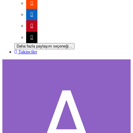
Daha fazla paylaşım seçeneği...
Takipçiler
*
*
*