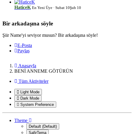
HaticeK
En Yeni Üye
·
Subat 10
Şub 10
Bir arkadaşına söyle
*
Şiir Name'yi seviyor musun? Bir arkadaşına söyle!
E-Posta
Paylaş
Anasayfa
BENİ ANNEME GÖTÜRÜN
Tüm Aktiviteler
Light Mode
Dark Mode
System Preference
Theme
Default (Default)
SafirTema