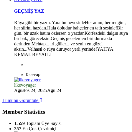
GEÇMİŞ YAZ
Rüya gibi bir yazdı. Yarattın hevesinleHer anını, her rengini,
her şiirini hazdan.Hala doludur bahçeler en tatlı sesinle!Bir
gün, bir uzak hatıra özlersen o yazdanKörfezdeki dalgın suya
bir bak, göreceksin:Geçmiş gecelerden biri durmakta
derinden;Mehtap... iri güller... ve senin en güzel
aksin...Velhasıl o rüya duruyor yerli yerinde!YAHYA
KEMAL BEYATLI
0 cevap
likevoyager
Agustos 24, 2025
Agu 24
Tümünü Görüntüle
Member Statistics
1.559
Toplam Üye Sayısı
257
En Çok Çevrimiçi