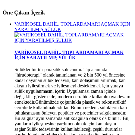
*
Öne Çıkan İçerik
VARİKOSEL DAHİL, TOPLARDAMARI AÇMAK İÇİN
YARATILMIŞ SÜLÜK
VARİKOSEL DAHİL, TOPLARDAMARI AÇMAK
İÇİN YARATILMIŞ SÜLÜK
Sülükler bir tür parazitik solucandır. Tıp alanında
“hirudoterapi” olarak tanımlanan ve 2 bin 500 yıl öncesine
kadar dayanan sülük tedavisi, kan dolaşımını artırmak, kan
akışını iyileştirmek ve iyileşmeyi desteklemek için yaraya
sülük uygulanmasını içerir. Uygulaması zaman içinde
değişiklik gösterse de, modern cerrahide kullanılmaya devam
etmektedir.Günümüzde çoğunlukla plastik ve rekonstrüktif
cerrahide kullanılmaktadırlar. Bunun nedeni, sülüklerin kan
pıhtılaşmasını önleyen peptitler ve proteinler salgılamasıdır.
Bu salgılar aynı zamanda antikoagülan olarak da bilinir . Bu,
yaraların iyileşmesine yardımcı olmak için kan akışını
sağlar.Sülük tedavisinin kullanılabileceği çeşitli durumlar
vardır. Fayda görebilecek kişiler arasında diyabetin yan