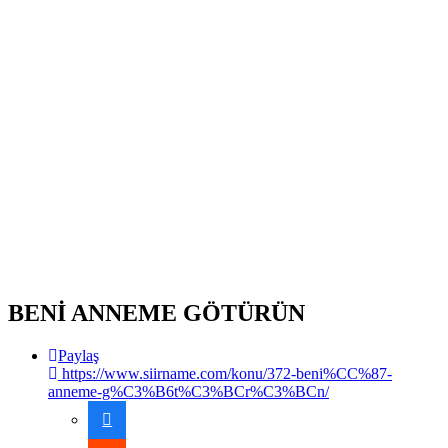
BENİ ANNEME GÖTÜRÜN
Paylaş
https://www.siirname.com/konu/372-beni%CC%87-
anneme-g%C3%B6t%C3%BCr%C3%BCn/