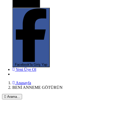
X ile oturum aç
Facebook'la Giriş Yap
Yeni Üye Ol
Anasayfa
BENİ ANNEME GÖTÜRÜN
Arama...