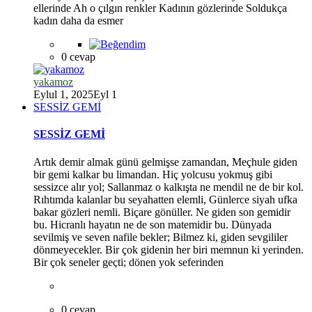
ellerinde Ah o çılgın renkler Kadının gözlerinde Soldukça
kadın daha da esmer
0 cevap
yakamoz
Eylul 1, 2025
Eyl 1
SESSİZ GEMİ
SESSİZ GEMİ
Artık demir almak günü gelmişse zamandan, Meçhule giden
bir gemi kalkar bu limandan. Hiç yolcusu yokmuş gibi
sessizce alır yol; Sallanmaz o kalkışta ne mendil ne de bir kol.
Rıhtımda kalanlar bu seyahatten elemli, Günlerce siyah ufka
bakar gözleri nemli. Biçare gönüller. Ne giden son gemidir
bu. Hicranlı hayatın ne de son matemidir bu. Dünyada
sevilmiş ve seven nafile bekler; Bilmez ki, giden sevgililer
dönmeyecekler. Bir çok gidenin her biri memnun ki yerinden.
Bir çok seneler geçti; dönen yok seferinden
*
0 cevap