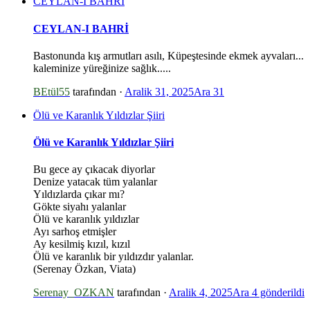
CEYLAN-I BAHRİ
CEYLAN-I BAHRİ
Bastonunda kış armutları asılı, Küpeştesinde ekmek ayvaları...
kaleminize yüreğinize sağlık.....
BEtül55
tarafından ·
Aralik 31, 2025
Ara 31
Ölü ve Karanlık Yıldızlar Şiiri
Ölü ve Karanlık Yıldızlar Şiiri
Bu gece ay çıkacak diyorlar
Denize yatacak tüm yalanlar
Yıldızlarda çıkar mı?
Gökte siyahı yalanlar
Ölü ve karanlık yıldızlar
Ayı sarhoş etmişler
Ay kesilmiş kızıl, kızıl
Ölü ve karanlık bir yıldızdır yalanlar.
(Serenay Özkan, Viata)
Serenay_OZKAN
tarafından ·
Aralik 4, 2025
Ara 4
gönderildi