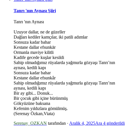
Tanrı 'nın Aynası Şiiri
Tanrı 'nın Aynası
Uzuyor dallar, ne de güzeller
Dağları kediler kamçılar, iki patili adımlar
Sonsuza kadar bahar
Kestane dallar efsunkār
Ormanla maviye kilitli
Kadife gecede kuşlar kesildi
Sahip olmadığımız rüyalarda yağmurla gözyaşı Tanrı’nın
aynası, kedili kapı
Sonsuza kadar bahar
Kestane dallar efsunkâr
*
Sahip olmadığımız rüyalarda yağmurla gözyaşı Tanrı’nın
aynası, kedili kapı
Bir ay gibi... Donuk...
Bir çocuk gibi içine bürünmüş
Gökyüzüne baksana
Kefenim yıldızlara gömülmüş.
(Serenay Özkan,Viata)
Serenay_OZKAN
tarafından ·
Aralik 4, 2025
Ara 4
gönderildi