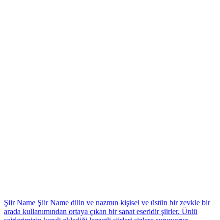
*
Şiir Name
Şiir Name dilin ve nazmın kişisel ve üstün bir zevkle bir
arada kullanımından ortaya çıkan bir sanat eseridir şiirler. Ünlü