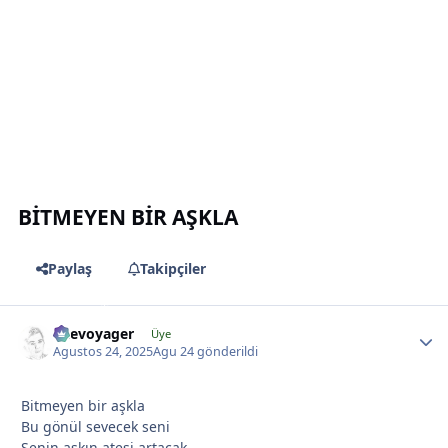
*
BİTMEYEN BİR AŞKLA
Paylaş
Takipçiler
likevoyager
*
Üye
Agustos 24, 2025
Agu 24
gönderildi
Bitmeyen bir aşkla
*
Bu gönül sevecek seni
Senin aşkın ateşi artacak