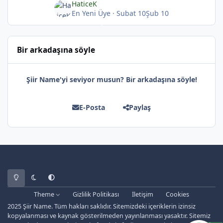
HaticeK
En Yeni Üye
·
Subat 10
Şub 10
Bir arkadaşına söyle
Şiir Name'yi seviyor musun? Bir arkadaşına söyle!
E-Posta
Paylaş
*
Light Mode
Dark Mode
System Preference
Theme
Gizlilik Politikası
İletişim
Cookies
2025 Şiir Name. Tüm hakları saklıdır. Sitemizdeki içeriklerin izinsiz
kopyalanması ve kaynak gösterilmeden yayınlanması yasaktır. Sitemiz