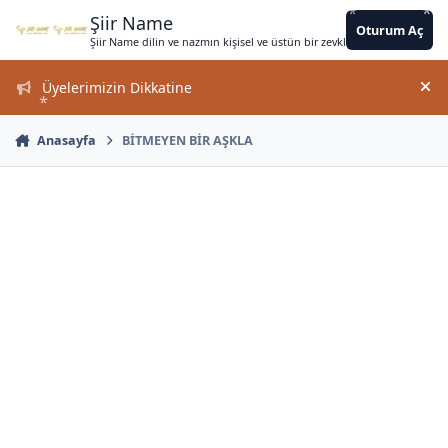
*
*
*
*
Jump to content
*
*
*
*
*
*
*
*
*
*
Şiir Name
Oturum Aç
Şiir Name dilin ve nazmın kişisel ve üstün bir zevkle bir arada kullanımın
*
Üyelerimizin Dikkatine
Duy
Anasayfa
BİTMEYEN BİR AŞKLA
*
*