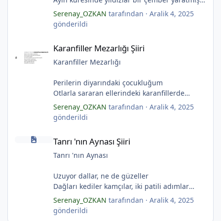
Çocukların rüyalarını.
Serenay_OZKAN
tarafından ·
Aralik 4, 2025
Gıcırdayan tahta evimizdeki mumlar
gönderildi
Bizi bizlere gösteren fenermiş.
Karanfiller Mezarlığı Şiiri
Bataklıkların çevirdiği ormanda
Karanfiller Mezarlığı Şiiri
Fenerler bir başka yanarmış.
Hayalin gerçeğinde susmayan sesini
Karanfiller Mezarlığı
*
Duymayanlar duyarmış.
Aşıklar evlerinde ailelerini sayarmış.
Perilerin diyarındaki çocukluğum
Sular ateşi söndürür derler
Otlarla sararan ellerindeki karanfillerde
Aşıklar evinde ateş yükselirmiş
Yarım kalan anneler
Serenay_OZKAN
tarafından ·
Aralik 4, 2025
*
Çerçeveler bir olur, sokaklar birleştiğinde
Pas tutan yüreklerle yeşil mezarlıkta hayaller
gönderildi
Evler bir olur aşıklar evinde.
Tuzlu nehirdeki soğukluğum
Tanrı 'nın Aynası Şiiri
Çerçevelerdeki mumların ateşi yükselirmiş.
Gözlerin koparıldığı aynalarda
Tanrı 'nın Aynası Şiiri
(Serenay Özkan)
Kuru topraklar küf tutar
Karanfiller mezarlığında.
Tanrı 'nın Aynası
*
(Serenay Özkan)
Uzuyor dallar, ne de güzeller
*
"Karanfiller Mezarlığı" adlı şiiri Yaşama Uğraşı
Dağları kediler kamçılar, iki patili adımlar
Fanzin'in 27. sayısında 2025'te yayımlanmıştır.
Sonsuza kadar bahar
Serenay_OZKAN
tarafından ·
Aralik 4, 2025
Kestane dallar efsunkār
gönderildi
Ormanla maviye kilitli