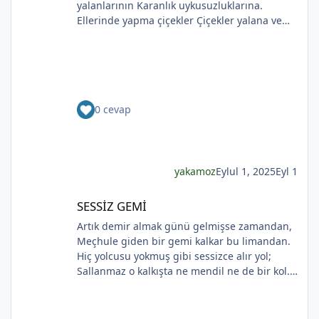
yalanlarının Karanlık uykusuzluklarına.
Ellerinde yapma çiçekler Çiçekler yalana ve
*
ölüme yakın Kadının sakladıklarının Günlere
gecelere bölünmüşÜşümüşlüğüBakın Sizlerle,
Yapma çiçeklerle örtülmüş. Yapma çiçekler
Kadını kırmayın, rahat bırakın. Yapma çiçekler
Solan renkleriyle ellerinde kadının Bunu
0 cevap
bilmeyecekler. Yapma çiçeklerin renkleri
soluyor Kadının ellerinde Ah o çılgın renkler
Kadının gözlerinde Soldukça kadın daha da
*
esmer
yakamoz
Eylul 1, 2025
Eyl 1
SESSİZ GEMİ
SESSİZ GEMİ
Artık demir almak günü gelmişse zamandan,
Meçhule giden bir gemi kalkar bu limandan.
Hiç yolcusu yokmuş gibi sessizce alır yol;
Sallanmaz o kalkışta ne mendil ne de bir kol.
Rıhtımda kalanlar bu seyahatten elemli,
*
Günlerce siyah ufka bakar gözleri nemli.
Biçare gönüller. Ne giden son gemidir bu.