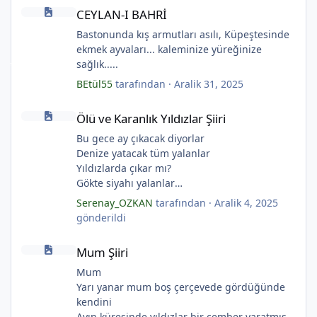
CEYLAN-I BAHRİ
CEYLAN-I BAHRİ
Bastonunda kış armutları asılı, Küpeştesinde
ekmek ayvaları... kaleminize yüreğinize
sağlık.....
BEtül55
tarafından ·
Aralik 31, 2025
Ölü ve Karanlık Yıldızlar Şiiri
Ölü ve Karanlık Yıldızlar Şiiri
Bu gece ay çıkacak diyorlar
Denize yatacak tüm yalanlar
Yıldızlarda çıkar mı?
Gökte siyahı yalanlar
Ölü ve karanlık yıldızlar
Serenay_OZKAN
tarafından ·
Aralik 4, 2025
Ayı sarhoş etmişler
gönderildi
Ay kesilmiş kızıl, kızıl
Mum Şiiri
Ölü ve karanlık bir yıldızdır yalanlar.
Mum Şiiri
(Serenay Özkan, Viata)
Mum
Yarı yanar mum boş çerçevede gördüğünde
*
*
*
kendini
Ayın küresinde yıldızlar bir çember yaratmış