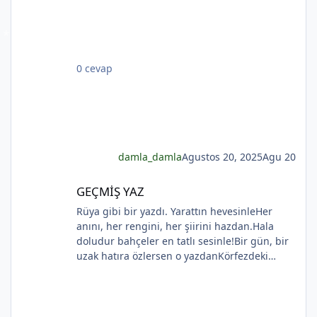
Hicranlı hayatın ne de son matemidir bu.
Dünyada sevilmiş ve seven nafile bekler;
Bilmez ki, giden sevgililer dönmeyecekler. Bir
çok gidenin her biri memnun ki yerinden. Bir
0 cevap
çok seneler geçti; dönen yok seferinden
*
*
damla_damla
Agustos 20, 2025
Agu 20
GEÇMİŞ YAZ
GEÇMİŞ YAZ
Rüya gibi bir yazdı. Yarattın hevesinleHer
anını, her rengini, her şiirini hazdan.Hala
doludur bahçeler en tatlı sesinle!Bir gün, bir
*
uzak hatıra özlersen o yazdanKörfezdeki
dalgın suya bir bak, göreceksin:Geçmiş
gecelerden biri durmakta derinden;Mehtap...
iri güller... ve senin en güzel aksin...Velhasıl o
rüya duruyor yerli yerinde!YAHYA KEMAL