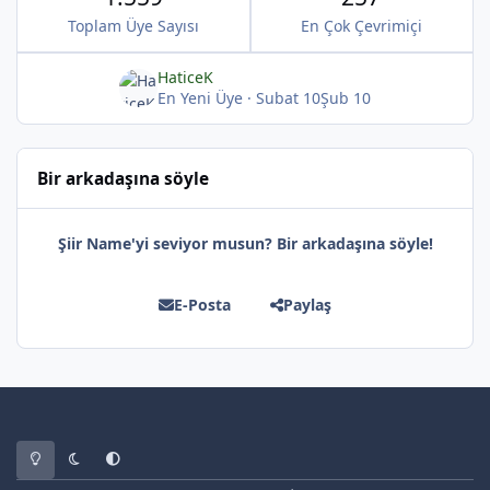
Toplam Üye Sayısı
En Çok Çevrimiçi
HaticeK
En Yeni Üye
·
Subat 10
Şub 10
*
*
Bir arkadaşına söyle
Şiir Name'yi seviyor musun? Bir arkadaşına söyle!
E-Posta
Paylaş
*
Light Mode
Dark Mode
System Preference
*