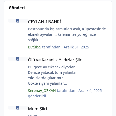
Gönderi
CEYLAN-I BAHRİ
CEYLAN-I BAHRİ
Bastonunda kış armutları asılı, Küpeştesinde
*
ekmek ayvaları... kaleminize yüreğinize
sağlık.....
BEtül55
tarafından ·
Aralik 31, 2025
*
Ölü ve Karanlık Yıldızlar Şiiri
Ölü ve Karanlık Yıldızlar Şiiri
*
Bu gece ay çıkacak diyorlar
Denize yatacak tüm yalanlar
Yıldızlarda çıkar mı?
Gökte siyahı yalanlar
Ölü ve karanlık yıldızlar
Serenay_OZKAN
tarafından ·
Aralik 4, 2025
Ayı sarhoş etmişler
gönderildi
Ay kesilmiş kızıl, kızıl
Mum Şiiri
Ölü ve karanlık bir yıldızdır yalanlar.
Mum Şiiri
(Serenay Özkan, Viata)
*
Mum