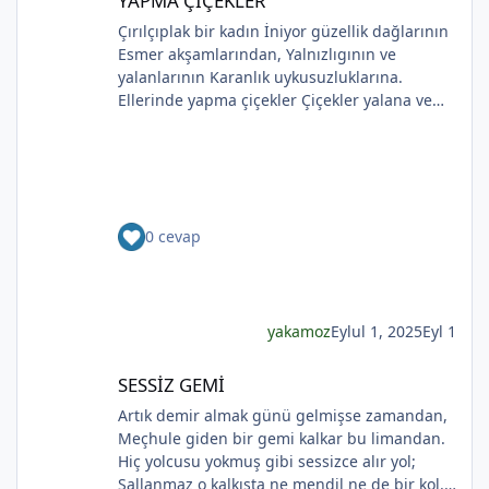
YAPMA ÇİÇEKLER
Çırılçıplak bir kadın İniyor güzellik dağlarının
Esmer akşamlarından, Yalnızlıgının ve
yalanlarının Karanlık uykusuzluklarına.
Ellerinde yapma çiçekler Çiçekler yalana ve
ölüme yakın Kadının sakladıklarının Günlere
gecelere bölünmüşÜşümüşlüğüBakın Sizlerle,
Yapma çiçeklerle örtülmüş. Yapma çiçekler
Kadını kırmayın, rahat bırakın. Yapma çiçekler
Solan renkleriyle ellerinde kadının Bunu
0 cevap
bilmeyecekler. Yapma çiçeklerin renkleri
soluyor Kadının ellerinde Ah o çılgın renkler
Kadının gözlerinde Soldukça kadın daha da
esmer
*
yakamoz
Eylul 1, 2025
Eyl 1
SESSİZ GEMİ
SESSİZ GEMİ
Artık demir almak günü gelmişse zamandan,
Meçhule giden bir gemi kalkar bu limandan.
Hiç yolcusu yokmuş gibi sessizce alır yol;
Sallanmaz o kalkışta ne mendil ne de bir kol.