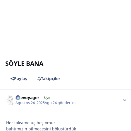
*
*
SÖYLE BANA
Paylaş
Takipçiler
*
likevoyager
Üye
Agustos 24, 2025
Agu 24
gönderildi
Her takvime uç beş omur
bahtımızın bilmecesini bölüştürdük