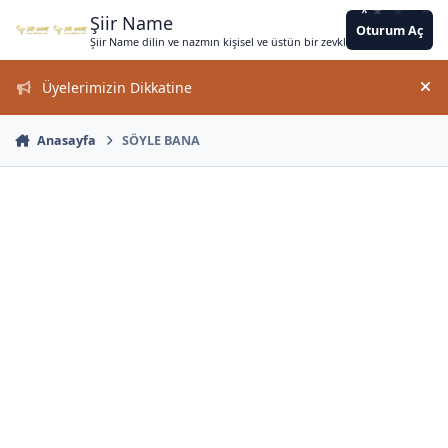
*
*
*
Jump to content
*
*
*
*
*
*
*
*
*
*
*
*
*
*
Şiir Name
Oturum Aç
Şiir Name dilin ve nazmın kişisel ve üstün bir zevkle bir arada kullanımın
Üyelerimizin Dikkatine
Duy
Anasayfa
SÖYLE BANA
*
*
*