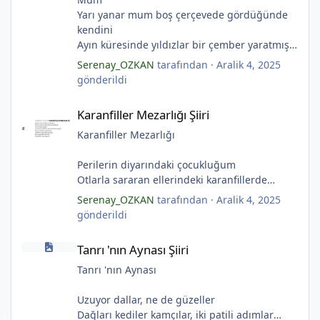
Yarı yanar mum boş çerçevede gördüğünde
kendini
Ayın küresinde yıldızlar bir çember yaratmış
Çocukların rüyalarını.
Serenay_OZKAN
tarafından ·
Aralik 4, 2025
Gıcırdayan tahta evimizdeki mumlar
gönderildi
Bizi bizlere gösteren fenermiş.
Karanfiller Mezarlığı Şiiri
Bataklıkların çevirdiği ormanda
Karanfiller Mezarlığı Şiiri
Fenerler bir başka yanarmış.
Hayalin gerçeğinde susmayan sesini
Karanfiller Mezarlığı
Duymayanlar duyarmış.
Aşıklar evlerinde ailelerini sayarmış.
Perilerin diyarındaki çocukluğum
Sular ateşi söndürür derler
Otlarla sararan ellerindeki karanfillerde
Aşıklar evinde ateş yükselirmiş
Yarım kalan anneler
Serenay_OZKAN
tarafından ·
Aralik 4, 2025
Çerçeveler bir olur, sokaklar birleştiğinde
Pas tutan yüreklerle yeşil mezarlıkta hayaller
gönderildi
*
Evler bir olur aşıklar evinde.
Tuzlu nehirdeki soğukluğum
Tanrı 'nın Aynası Şiiri
Çerçevelerdeki mumların ateşi yükselirmiş.
Gözlerin koparıldığı aynalarda
Tanrı 'nın Aynası Şiiri
(Serenay Özkan)
Kuru topraklar küf tutar
Karanfiller mezarlığında.
Tanrı 'nın Aynası
(Serenay Özkan)
Uzuyor dallar, ne de güzeller
"Karanfiller Mezarlığı" adlı şiiri Yaşama Uğraşı
Dağları kediler kamçılar, iki patili adımlar