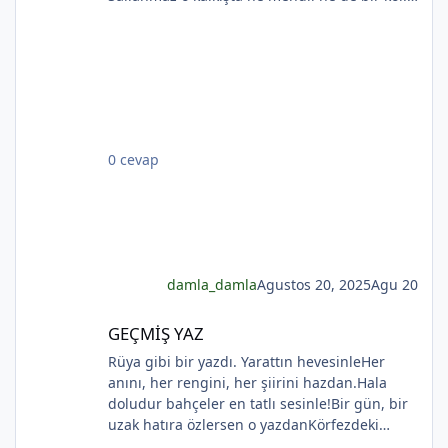
Rıhtımda kalanlar bu seyahatten elemli,
Günlerce siyah ufka bakar gözleri nemli.
Biçare gönüller. Ne giden son gemidir bu.
Hicranlı hayatın ne de son matemidir bu.
*
Dünyada sevilmiş ve seven nafile bekler;
Bilmez ki, giden sevgililer dönmeyecekler. Bir
çok gidenin her biri memnun ki yerinden. Bir
0 cevap
çok seneler geçti; dönen yok seferinden
*
damla_damla
Agustos 20, 2025
Agu 20
GEÇMİŞ YAZ
GEÇMİŞ YAZ
Rüya gibi bir yazdı. Yarattın hevesinleHer
anını, her rengini, her şiirini hazdan.Hala
doludur bahçeler en tatlı sesinle!Bir gün, bir
*
uzak hatıra özlersen o yazdanKörfezdeki
dalgın suya bir bak, göreceksin:Geçmiş