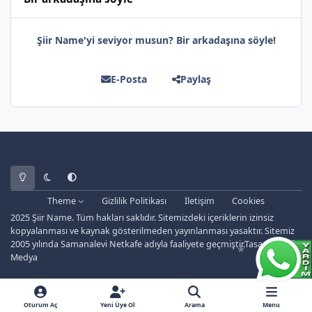
Şiir Name'yi seviyor musun? Bir arkadaşına söyle!
E-Posta
Paylaş
*
Light Mode
Dark Mode
System Preference
Theme
Gizlilik Politikası
İletişim
Cookies
2025 Şiir Name. Tüm hakları saklıdır. Sitemizdeki içeriklerin izinsiz
kopyalanması ve kaynak gösterilmeden yayınlanması yasaktır. Sitemiz
2005 yılında Samanalevi Netkafe adıyla faaliyete geçmiştir.Tasarım: Safir
Medya
Oturum Aç
Yeni Üye Ol
Arama
Menu
*