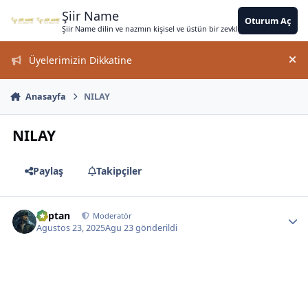
*
*
*
Jump to content
*
*
*
*
*
*
*
*
*
Şiir Name
Oturum Aç
Şiir Name dilin ve nazmın kişisel ve üstün bir zevkle bir arada kullanımın
*
Üyelerimizin Dikkatine
Duy
Anasayfa
NILAY
*
NILAY
Paylaş
Takipçiler
kaptan
Moderatör
Agustos 23, 2025
Agu 23
gönderildi
*