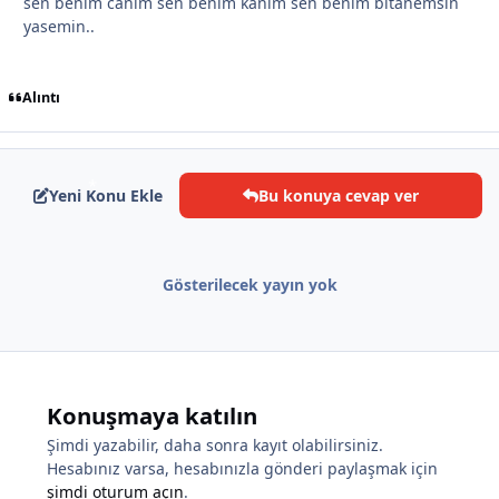
sen benim canım sen benim kanım sen benim bitanemsin
yasemin..
Alıntı
*
Yeni Konu Ekle
Bu konuya cevap ver
*
Gösterilecek yayın yok
Konuşmaya katılın
Şimdi yazabilir, daha sonra kayıt olabilirsiniz.
Hesabınız varsa, hesabınızla gönderi paylaşmak için
şimdi oturum açın
.