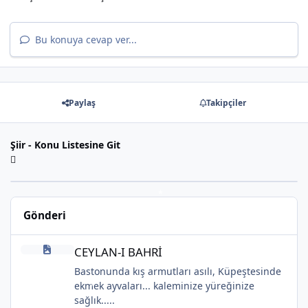
Bu konuya cevap ver...
Paylaş
Takipçiler
*
Şiir - Konu Listesine Git
*
Gönderi
*
CEYLAN-I BAHRİ
CEYLAN-I BAHRİ
Bastonunda kış armutları asılı, Küpeştesinde
*
ekmek ayvaları... kaleminize yüreğinize
sağlık.....