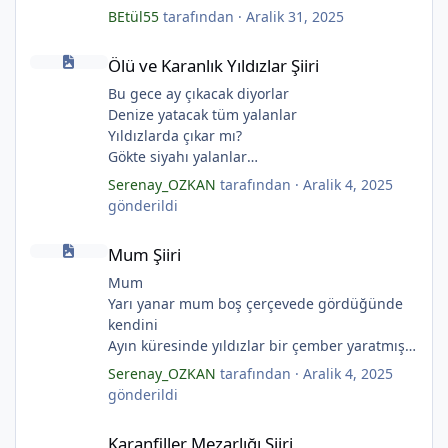
BEtül55
tarafından ·
Aralik 31, 2025
Ölü ve Karanlık Yıldızlar Şiiri
Ölü ve Karanlık Yıldızlar Şiiri
Bu gece ay çıkacak diyorlar
*
Denize yatacak tüm yalanlar
Yıldızlarda çıkar mı?
Gökte siyahı yalanlar
Ölü ve karanlık yıldızlar
Serenay_OZKAN
tarafından ·
Aralik 4, 2025
Ayı sarhoş etmişler
gönderildi
Ay kesilmiş kızıl, kızıl
Mum Şiiri
Ölü ve karanlık bir yıldızdır yalanlar.
Mum Şiiri
(Serenay Özkan, Viata)
Mum
*
Yarı yanar mum boş çerçevede gördüğünde
kendini
Ayın küresinde yıldızlar bir çember yaratmış
Çocukların rüyalarını.
Serenay_OZKAN
tarafından ·
Aralik 4, 2025
*
Gıcırdayan tahta evimizdeki mumlar
gönderildi
Bizi bizlere gösteren fenermiş.
Karanfiller Mezarlığı Şiiri
Bataklıkların çevirdiği ormanda
Karanfiller Mezarlığı Şiiri