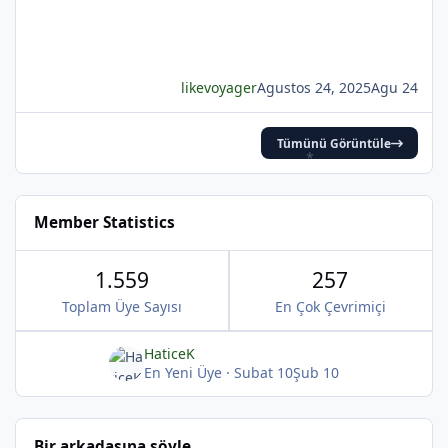
*
*
likevoyager
Agustos 24, 2025
Agu 24
*
Tümünü Görüntüle
Member Statistics
1.559
257
Toplam Üye Sayısı
En Çok Çevrimiçi
*
HaticeK
En Yeni Üye
·
Subat 10
Şub 10
Bir arkadaşına söyle