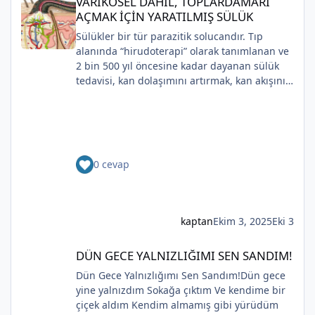
VARİKOSEL DAHİL, TOPLARDAMARI
Sahip olmadığımız rüyalarda yağmurla
AÇMAK İÇİN YARATILMIŞ SÜLÜK
gözyaşı Tanrı’nın aynası, kedili kapı
Sülükler bir tür parazitik solucandır. Tıp
Bir ay gibi... Donuk...
alanında “hirudoterapi” olarak tanımlanan ve
Bir çocuk gibi içine bürünmüş
2 bin 500 yıl öncesine kadar dayanan sülük
Gökyüzüne baksana
tedavisi, kan dolaşımını artırmak, kan akışını
Kefenim yıldızlara gömülmüş.
iyileştirmek ve iyileşmeyi desteklemek için
(Serenay Özkan,Viata)
yaraya sülük uygulanmasını içerir.
Uygulaması zaman içinde değişiklik gösterse
de, modern cerrahide kullanılmaya devam
etmektedir.Günümüzde çoğunlukla plastik ve
0 cevap
rekonstrüktif cerrahide kullanılmaktadırlar.
Bunun nedeni, sülüklerin kan pıhtılaşmasını
önleyen peptitler ve proteinler salgılamasıdır.
*
Bu salgılar aynı zamanda antikoagülan olarak
kaptan
Ekim 3, 2025
Eki 3
da bilinir . Bu, yaraların iyileşmesine yardımcı
olmak için kan akışını sağlar.Sülük tedavisinin
DÜN GECE YALNIZLIĞIMI SEN SANDIM!
DÜN GECE YALNIZLIĞIMI SEN SANDIM!
kullanılabileceği çeşitli durumlar vardır. Fayda
görebilecek kişiler arasında diyabetin yan
Dün Gece Yalnızlığımı Sen Sandım!Dün gece
*
etkileri nedeniyle uzuv kaybı riski taşıyanlar,
yine yalnızdım Sokağa çıktım Ve kendime bir
kalp hastalığı teşhisi konanlar ve yumuşak
çiçek aldım Kendim almamış gibi yürüdüm