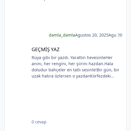
damla_damla
Agustos 20, 2025
Agu 20
*
GEÇMİŞ YAZ
GEÇMİŞ YAZ
Rüya gibi bir yazdı. Yarattın hevesinleHer
anını, her rengini, her şiirini hazdan.Hala
*
*
doludur bahçeler en tatlı sesinle!Bir gün, bir
uzak hatıra özlersen o yazdanKörfezdeki
*
dalgın suya bir bak, göreceksin:Geçmiş
gecelerden biri durmakta derinden;Mehtap...
iri güller... ve senin en güzel aksin...Velhasıl o
rüya duruyor yerli yerinde!YAHYA KEMAL
BEYATLI
*
0 cevap