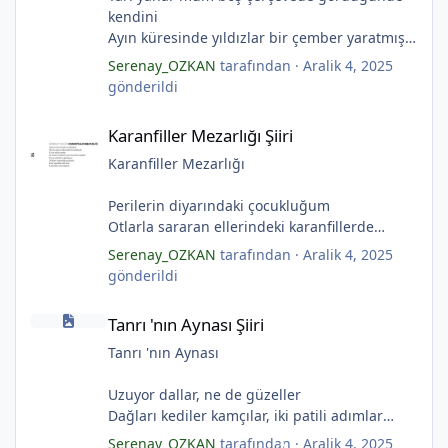
kendini
Ayın küresinde yıldızlar bir çember yaratmış
Çocukların rüyalarını.
Serenay_OZKAN
tarafından ·
Aralik 4, 2025
Gıcırdayan tahta evimizdeki mumlar
gönderildi
Bizi bizlere gösteren fenermiş.
Karanfiller Mezarlığı Şiiri
Bataklıkların çevirdiği ormanda
Karanfiller Mezarlığı Şiiri
Fenerler bir başka yanarmış.
Hayalin gerçeğinde susmayan sesini
Karanfiller Mezarlığı
Duymayanlar duyarmış.
Aşıklar evlerinde ailelerini sayarmış.
Perilerin diyarındaki çocukluğum
Sular ateşi söndürür derler
Otlarla sararan ellerindeki karanfillerde
Aşıklar evinde ateş yükselirmiş
Yarım kalan anneler
Serenay_OZKAN
tarafından ·
Aralik 4, 2025
Çerçeveler bir olur, sokaklar birleştiğinde
Pas tutan yüreklerle yeşil mezarlıkta hayaller
gönderildi
Evler bir olur aşıklar evinde.
Tuzlu nehirdeki soğukluğum
Tanrı 'nın Aynası Şiiri
Çerçevelerdeki mumların ateşi yükselirmiş.
Gözlerin koparıldığı aynalarda
Tanrı 'nın Aynası Şiiri
(Serenay Özkan)
Kuru topraklar küf tutar
Karanfiller mezarlığında.
Tanrı 'nın Aynası
(Serenay Özkan)
Uzuyor dallar, ne de güzeller
"Karanfiller Mezarlığı" adlı şiiri Yaşama Uğraşı
Dağları kediler kamçılar, iki patili adımlar
*
Fanzin'in 27. sayısında 2025'te yayımlanmıştır.
Sonsuza kadar bahar
*
Serenay_OZKAN
tarafından ·
Aralik 4, 2025