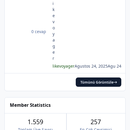
iri güller... ve senin en güzel aksin...Velhasıl o
rüya duruyor yerli yerinde!YAHYA KEMAL
BEYATLI
0 cevap
*
likevoyager
Agustos 24, 2025
Agu 24
Tümünü Görüntüle
*
Member Statistics
1.559
257
*
Toplam Üye Sayısı
En Çok Çevrimiçi