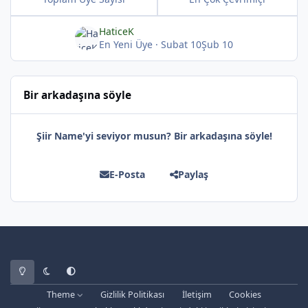
HaticeK
En Yeni Üye
·
Subat 10
Şub 10
*
*
Bir arkadaşına söyle
Şiir Name'yi seviyor musun? Bir arkadaşına söyle!
*
E-Posta
Paylaş
Light Mode
Dark Mode
System Preference
Theme
Gizlilik Politikası
İletişim
Cookies