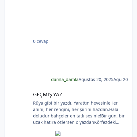
Günlerce siyah ufka bakar gözleri nemli.
Biçare gönüller. Ne giden son gemidir bu.
Hicranlı hayatın ne de son matemidir bu.
Dünyada sevilmiş ve seven nafile bekler;
Bilmez ki, giden sevgililer dönmeyecekler. Bir
*
çok gidenin her biri memnun ki yerinden. Bir
0 cevap
çok seneler geçti; dönen yok seferinden
*
damla_damla
Agustos 20, 2025
Agu 20
*
GEÇMİŞ YAZ
GEÇMİŞ YAZ
*
Rüya gibi bir yazdı. Yarattın hevesinleHer
anını, her rengini, her şiirini hazdan.Hala
doludur bahçeler en tatlı sesinle!Bir gün, bir
uzak hatıra özlersen o yazdanKörfezdeki
dalgın suya bir bak, göreceksin:Geçmiş
gecelerden biri durmakta derinden;Mehtap...