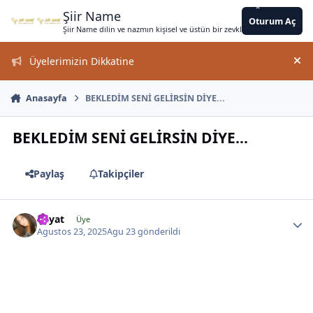
*
*
*
*
Jump to content
*
*
*
*
*
*
Şiir Name
Oturum Aç
Şiir Name dilin ve nazmın kişisel ve üstün bir zevkle bir arada kullanımın
*
Üyelerimizin Dikkatine
Duy
Anasayfa
BEKLEDİM SENİ GELİRSİN DİYE...
BEKLEDİM SENİ GELİRSİN DİYE...
Paylaş
Takipçiler
*
hayat
Üye
*
Agustos 23, 2025
Agu 23
gönderildi