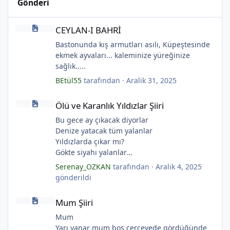
Gönderi
CEYLAN-I BAHRİ
CEYLAN-I BAHRİ
Bastonunda kış armutları asılı, Küpeştesinde
*
ekmek ayvaları... kaleminize yüreğinize
sağlık.....
BEtül55
tarafından ·
Aralik 31, 2025
Ölü ve Karanlık Yıldızlar Şiiri
Ölü ve Karanlık Yıldızlar Şiiri
Bu gece ay çıkacak diyorlar
Denize yatacak tüm yalanlar
Yıldızlarda çıkar mı?
Gökte siyahı yalanlar
Ölü ve karanlık yıldızlar
Serenay_OZKAN
tarafından ·
Aralik 4, 2025
Ayı sarhoş etmişler
gönderildi
Ay kesilmiş kızıl, kızıl
*
Mum Şiiri
Ölü ve karanlık bir yıldızdır yalanlar.
Mum Şiiri
(Serenay Özkan, Viata)
*
Mum
*
Yarı yanar mum boş çerçevede gördüğünde