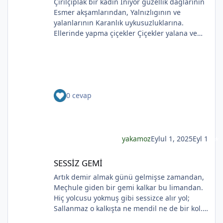
Çırılçıplak bir kadın İniyor güzellik dağlarının
Esmer akşamlarından, Yalnızlıgının ve
yalanlarının Karanlık uykusuzluklarına.
Ellerinde yapma çiçekler Çiçekler yalana ve
ölüme yakın Kadının sakladıklarının Günlere
gecelere bölünmüşÜşümüşlüğüBakın Sizlerle,
Yapma çiçeklerle örtülmüş. Yapma çiçekler
Kadını kırmayın, rahat bırakın. Yapma çiçekler
Solan renkleriyle ellerinde kadının Bunu
0 cevap
bilmeyecekler. Yapma çiçeklerin renkleri
soluyor Kadının ellerinde Ah o çılgın renkler
Kadının gözlerinde Soldukça kadın daha da
esmer
yakamoz
Eylul 1, 2025
Eyl 1
SESSİZ GEMİ
SESSİZ GEMİ
*
Artık demir almak günü gelmişse zamandan,
Meçhule giden bir gemi kalkar bu limandan.
Hiç yolcusu yokmuş gibi sessizce alır yol;
Sallanmaz o kalkışta ne mendil ne de bir kol.
Rıhtımda kalanlar bu seyahatten elemli,