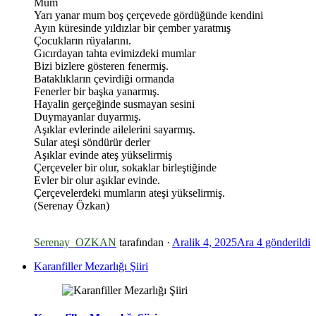
Mum
Yarı yanar mum boş çerçevede gördüğünde kendini
*
Ayın küresinde yıldızlar bir çember yaratmış
Çocukların rüyalarını.
Gıcırdayan tahta evimizdeki mumlar
Bizi bizlere gösteren fenermiş.
*
Bataklıkların çevirdiği ormanda
Fenerler bir başka yanarmış.
Hayalin gerçeğinde susmayan sesini
Duymayanlar duyarmış.
Aşıklar evlerinde ailelerini sayarmış.
Sular ateşi söndürür derler
Aşıklar evinde ateş yükselirmiş
Çerçeveler bir olur, sokaklar birleştiğinde
Evler bir olur aşıklar evinde.
Çerçevelerdeki mumların ateşi yükselirmiş.
(Serenay Özkan)
Serenay_OZKAN
tarafından ·
Aralik 4, 2025
Ara 4
gönderildi
Karanfiller Mezarlığı Şiiri