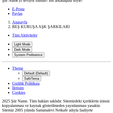
Şiir Name'yi seviyor musun? Bir arkadaşına söyle!
E-Posta
Paylaş
Anasayfa
BEŞ KURUŞA AŞK ŞARKILARI
Tüm Aktiviteler
Light Mode
Dark Mode
System Preference
Theme
Default (Default)
SafirTema
*
Gizlilik Politikası
İletişim
Cookies
2025 Şiir Name. Tüm hakları saklıdır. Sitemizdeki içeriklerin izinsiz
kopyalanması ve kaynak gösterilmeden yayınlanması yasaktır.
Sitemiz 2005 yılında Samanalevi Netkafe adıyla faaliyete