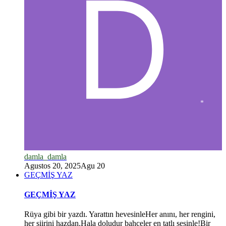
damla_damla
Agustos 20, 2025
Agu 20
GEÇMİŞ YAZ
GEÇMİŞ YAZ
*
Rüya gibi bir yazdı. Yarattın hevesinleHer anını, her rengini,
her şiirini hazdan.Hala doludur bahçeler en tatlı sesinle!Bir