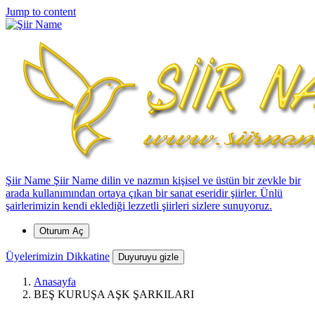
*
*
*
*
*
*
*
*
Jump to content
Şiir Name
Şiir Name dilin ve nazmın kişisel ve üstün bir zevkle bir
arada kullanımından ortaya çıkan bir sanat eseridir şiirler. Ünlü
*
şairlerimizin kendi eklediği lezzetli şiirleri sizlere sunuyoruz.
Oturum Aç
Üyelerimizin Dikkatine
Duyuruyu gizle
Anasayfa
BEŞ KURUŞA AŞK ŞARKILARI