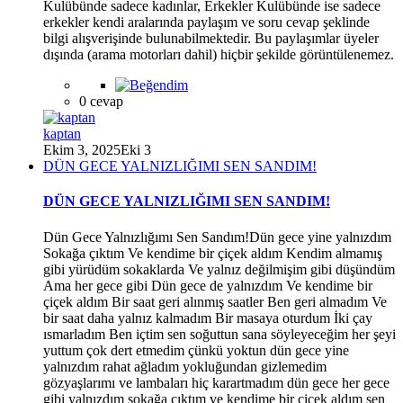
Kulübünde sadece kadınlar, Erkekler Kulübünde ise sadece
erkekler kendi aralarında paylaşım ve soru cevap şeklinde
bilgi alışverişinde bulunabilmektedir. Bu paylaşımlar üyeler
dışında (arama motorları dahil) hiçbir şekilde görüntülenemez.
0 cevap
kaptan
Ekim 3, 2025
Eki 3
DÜN GECE YALNIZLIĞIMI SEN SANDIM!
DÜN GECE YALNIZLIĞIMI SEN SANDIM!
Dün Gece Yalnızlığımı Sen Sandım!Dün gece yine yalnızdım
Sokağa çıktım Ve kendime bir çiçek aldım Kendim almamış
gibi yürüdüm sokaklarda Ve yalnız değilmişim gibi düşündüm
Ama her gece gibi Dün gece de yalnızdım Ve kendime bir
çiçek aldım Bir saat geri alınmış saatler Ben geri almadım Ve
bir saat daha yalnız kalmadım Bir masaya oturdum İki çay
ısmarladım Ben içtim sen soğuttun sana söyleyeceğim her şeyi
yuttum çok dert etmedim çünkü yoktun dün gece yine
yalnızdım rahat ağladım yokluğundan gizlemedim
gözyaşlarımı ve lambaları hiç karartmadım dün gece her gece
gibi yalnızdım sokağa çıktım ve kendime bir çiçek aldım sen