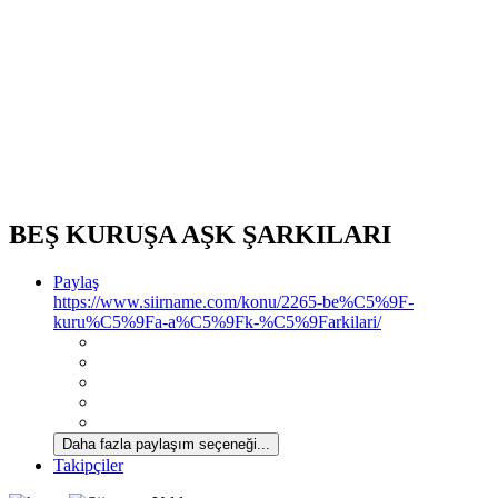
*
BEŞ KURUŞA AŞK ŞARKILARI
Paylaş
https://www.siirname.com/konu/2265-be%C5%9F-
kuru%C5%9Fa-a%C5%9Fk-%C5%9Farkilari/
Daha fazla paylaşım seçeneği...
Takipçiler