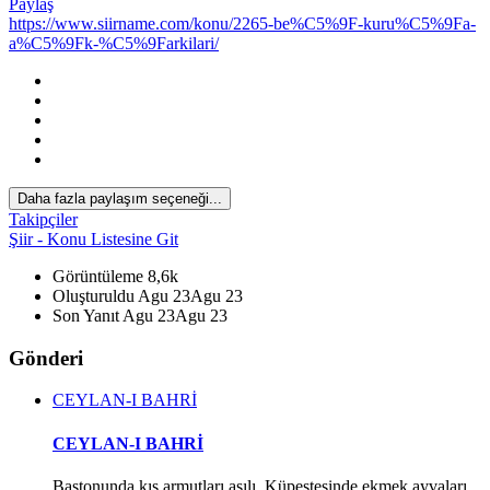
Paylaş
https://www.siirname.com/konu/2265-be%C5%9F-kuru%C5%9Fa-
a%C5%9Fk-%C5%9Farkilari/
Daha fazla paylaşım seçeneği...
Takipçiler
Şiir - Konu Listesine Git
Görüntüleme
8,6k
Oluşturuldu
Agu 23
Agu 23
*
Son Yanıt
Agu 23
Agu 23
Gönderi
CEYLAN-I BAHRİ
CEYLAN-I BAHRİ
Bastonunda kış armutları asılı, Küpeştesinde ekmek ayvaları...