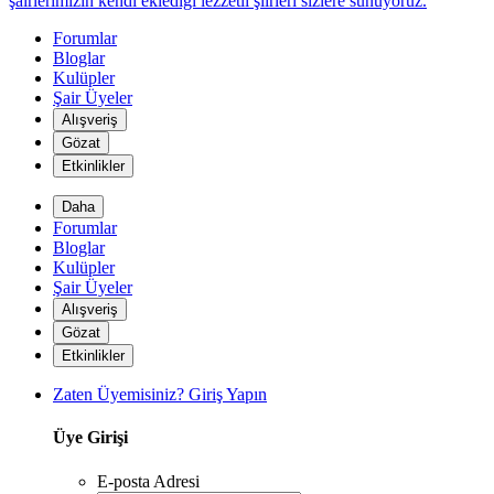
şairlerimizin kendi eklediği lezzetli şiirleri sizlere sunuyoruz.
Forumlar
Bloglar
Kulüpler
Şair Üyeler
Alışveriş
Gözat
*
Etkinlikler
*
Daha
Forumlar
Bloglar
Kulüpler
Şair Üyeler
Alışveriş
Gözat
Etkinlikler
Zaten Üyemisiniz? Giriş Yapın
Üye Girişi
E-posta Adresi