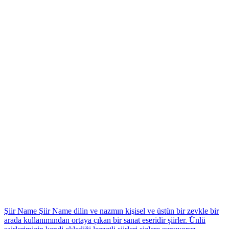
Şiir Name
Şiir Name dilin ve nazmın kişisel ve üstün bir zevkle bir
arada kullanımından ortaya çıkan bir sanat eseridir şiirler. Ünlü