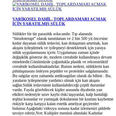
VARİKOSEL DAHİL, TOPLARDAMARI AÇMAK
İÇİN YARATILMIŞ SÜLÜK
Sülükler bir tür parazitik solucandır. Tıp alanında
“hirudoterapi” olarak tanımlanan ve 2 bin 500 yıl öncesine
kadar dayanan sülük tedavisi, kan dolaşımını artırmak, kan
akışını iyileştirmek ve iyileşmeyi desteklemek için yaraya
sülük uygulanmasını içerir. Uygulaması zaman içinde
değişiklik gösterse de, modern cerrahide kullanılmaya devam
etmektedir.Günümüzde çoğunlukla plastik ve rekonstrüktif
cerrahide kullanılmaktadırlar. Bunun nedeni, sülüklerin kan
pıhtılaşmasını önleyen peptitler ve proteinler salgılamasıdır.
Bu salgılar aynı zamanda antikoagülan olarak da bilinir . Bu,
yaraların iyileşmesine yardımcı olmak için kan akışını
sağlar.Sülük tedavisinin kullanılabileceği çeşitli durumlar
vardır. Fayda görebilecek kişiler arasında diyabetin yan
etkileri nedeniyle uzuv kaybı riski taşıyanlar, kalp hastalığı
teşhisi konanlar ve yumuşak dokularının bir kısmını kaybetme
riskiyle karşı karşıya kalan estetik ameliyat geçirenler
bulunur.Aşağıdaki videoyu sonuna kadar izlemenizi şiddetle
tavsiye ederiz.Not: Kulüpler menüsü altındaki Kadınlar