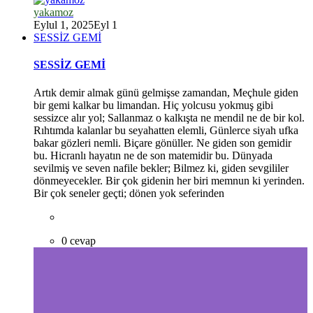
yakamoz
Eylul 1, 2025
Eyl 1
SESSİZ GEMİ
SESSİZ GEMİ
Artık demir almak günü gelmişse zamandan, Meçhule giden
bir gemi kalkar bu limandan. Hiç yolcusu yokmuş gibi
sessizce alır yol; Sallanmaz o kalkışta ne mendil ne de bir kol.
Rıhtımda kalanlar bu seyahatten elemli, Günlerce siyah ufka
bakar gözleri nemli. Biçare gönüller. Ne giden son gemidir
bu. Hicranlı hayatın ne de son matemidir bu. Dünyada
sevilmiş ve seven nafile bekler; Bilmez ki, giden sevgililer
*
dönmeyecekler. Bir çok gidenin her biri memnun ki yerinden.
Bir çok seneler geçti; dönen yok seferinden
*
0 cevap