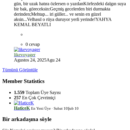
gün, bir uzak hatıra özlersen o yazdanKörfezdeki dalgın suya
bir bak, göreceksin:Geçmiş gecelerden biri durmakta
derinden;Mehtap... iri güller... ve senin en güzel
aksin...Velhasıl o rüya duruyor yerli yerinde!YAHYA
KEMAL BEYATLI
0 cevap
likevoyager
Agustos 24, 2025
Agu 24
Tümünü Görüntüle
Member Statistics
1.559
Toplam Üye Sayısı
257
En Çok Çevrimiçi
HaticeK
En Yeni Üye
·
Subat 10
Şub 10
Bir arkadaşına söyle