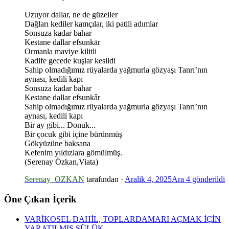
Uzuyor dallar, ne de güzeller
Dağları kediler kamçılar, iki patili adımlar
Sonsuza kadar bahar
Kestane dallar efsunkār
*
Ormanla maviye kilitli
Kadife gecede kuşlar kesildi
Sahip olmadığımız rüyalarda yağmurla gözyaşı Tanrı’nın
aynası, kedili kapı
Sonsuza kadar bahar
*
Kestane dallar efsunkâr
Sahip olmadığımız rüyalarda yağmurla gözyaşı Tanrı’nın
*
aynası, kedili kapı
Bir ay gibi... Donuk...
Bir çocuk gibi içine bürünmüş
Gökyüzüne baksana
Kefenim yıldızlara gömülmüş.
(Serenay Özkan,Viata)
Serenay_OZKAN
tarafından ·
Aralik 4, 2025
Ara 4
gönderildi
Öne Çıkan İçerik
VARİKOSEL DAHİL, TOPLARDAMARI AÇMAK İÇİN
YARATILMIŞ SÜLÜK