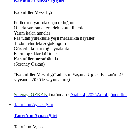
Karanfiller Mezarlığı Şiiri
Karanfiller Mezarlığı
Perilerin diyarındaki çocukluğum
Otlarla sararan ellerindeki karanfillerde
Yarım kalan anneler
Pas tutan yüreklerle yeşil mezarlıkta hayaller
Tuzlu nehirdeki soğukluğum
Gözlerin koparıldığı aynalarda
*
Kuru topraklar küf tutar
Karanfiller mezarlığında.
*
(Serenay Özkan)
"Karanfiller Mezarlığı" adlı şiiri Yaşama Uğraşı Fanzin'in 27.
sayısında 2025'te yayımlanmıştır.
Serenay_OZKAN
tarafından ·
Aralik 4, 2025
Ara 4
gönderildi
Tanrı 'nın Aynası Şiiri
Tanrı 'nın Aynası Şiiri
Tanrı 'nın Aynası