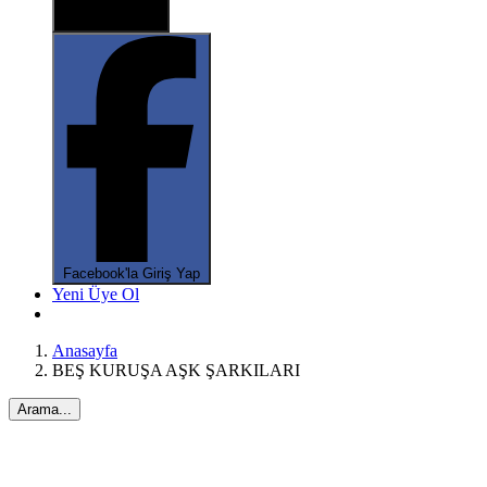
X ile oturum aç
Facebook'la Giriş Yap
*
Yeni Üye Ol
Anasayfa
BEŞ KURUŞA AŞK ŞARKILARI
Arama...