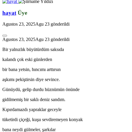
hayat
Üye
Agustos 23, 2025
Agu 23
gönderildi
Agustos 23, 2025
Agu 23
gönderildi
Bir yalnızlık büyütürdüm saksıda
kalandı çok eski günlerden
bir bana yetsin, hıncımı arttırsın
aşkımı pekiştirsin diye sevince.
Günüydü, gelip durdu hüznümün önünde
gidilmemiş bir saklı deniz sandım.
*
Kıpırdamazdı yapraklar geceyle
tüketirdi çiçeği, kuşu sevdiremeyen konyak
bana neydi gülmeler, şarkılar