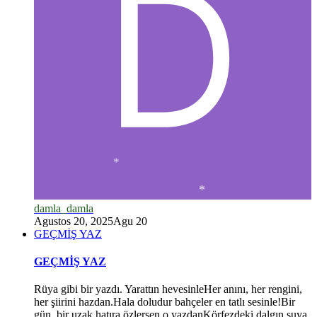
damla_damla
Agustos 20, 2025
Agu 20
GEÇMİŞ YAZ
GEÇMİŞ YAZ
Rüya gibi bir yazdı. Yarattın hevesinleHer anını, her rengini,
her şiirini hazdan.Hala doludur bahçeler en tatlı sesinle!Bir
gün, bir uzak hatıra özlersen o yazdanKörfezdeki dalgın suya