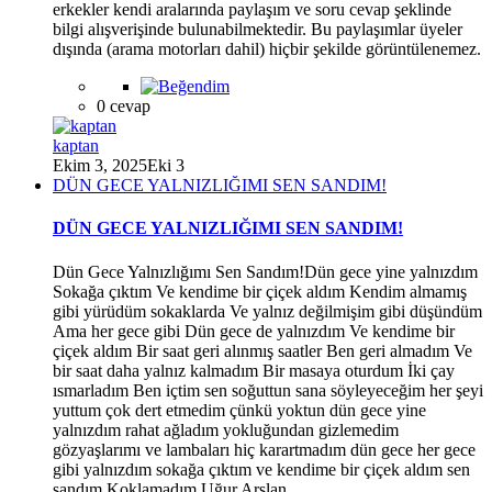
erkekler kendi aralarında paylaşım ve soru cevap şeklinde
bilgi alışverişinde bulunabilmektedir. Bu paylaşımlar üyeler
dışında (arama motorları dahil) hiçbir şekilde görüntülenemez.
0 cevap
kaptan
Ekim 3, 2025
Eki 3
DÜN GECE YALNIZLIĞIMI SEN SANDIM!
*
DÜN GECE YALNIZLIĞIMI SEN SANDIM!
Dün Gece Yalnızlığımı Sen Sandım!Dün gece yine yalnızdım
Sokağa çıktım Ve kendime bir çiçek aldım Kendim almamış
gibi yürüdüm sokaklarda Ve yalnız değilmişim gibi düşündüm
Ama her gece gibi Dün gece de yalnızdım Ve kendime bir
*
çiçek aldım Bir saat geri alınmış saatler Ben geri almadım Ve
*
bir saat daha yalnız kalmadım Bir masaya oturdum İki çay
ısmarladım Ben içtim sen soğuttun sana söyleyeceğim her şeyi
yuttum çok dert etmedim çünkü yoktun dün gece yine
yalnızdım rahat ağladım yokluğundan gizlemedim
gözyaşlarımı ve lambaları hiç karartmadım dün gece her gece
gibi yalnızdım sokağa çıktım ve kendime bir çiçek aldım sen
sandım Koklamadım.Uğur Arslan