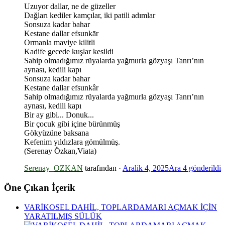
Uzuyor dallar, ne de güzeller
Dağları kediler kamçılar, iki patili adımlar
Sonsuza kadar bahar
Kestane dallar efsunkār
Ormanla maviye kilitli
*
Kadife gecede kuşlar kesildi
Sahip olmadığımız rüyalarda yağmurla gözyaşı Tanrı’nın
*
aynası, kedili kapı
Sonsuza kadar bahar
Kestane dallar efsunkâr
Sahip olmadığımız rüyalarda yağmurla gözyaşı Tanrı’nın
aynası, kedili kapı
Bir ay gibi... Donuk...
Bir çocuk gibi içine bürünmüş
Gökyüzüne baksana
Kefenim yıldızlara gömülmüş.
(Serenay Özkan,Viata)
Serenay_OZKAN
tarafından ·
Aralik 4, 2025
Ara 4
gönderildi
Öne Çıkan İçerik
VARİKOSEL DAHİL, TOPLARDAMARI AÇMAK İÇİN
YARATILMIŞ SÜLÜK