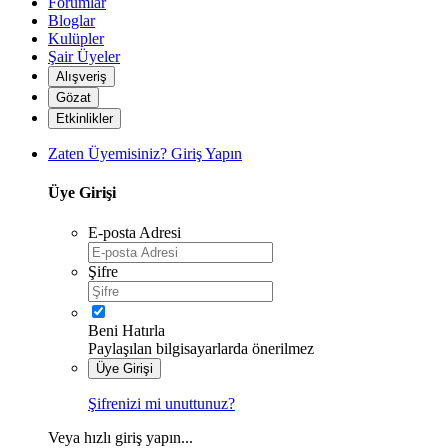
Forumlar
Bloglar
Kulüpler
Şair Üyeler
Alışveriş
Gözat
Etkinlikler
Zaten Üyemisiniz? Giriş Yapın
Üye Girişi
E-posta Adresi
Şifre
Beni Hatırla
Paylaşılan bilgisayarlarda önerilmez
Üye Girişi
*
Şifrenizi mi unuttunuz?
Veya hızlı giriş yapın...