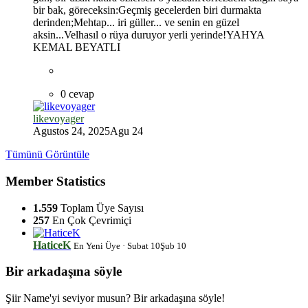
bir bak, göreceksin:Geçmiş gecelerden biri durmakta
derinden;Mehtap... iri güller... ve senin en güzel
aksin...Velhasıl o rüya duruyor yerli yerinde!YAHYA
KEMAL BEYATLI
0 cevap
likevoyager
Agustos 24, 2025
Agu 24
Tümünü Görüntüle
Member Statistics
1.559
Toplam Üye Sayısı
257
En Çok Çevrimiçi
HaticeK
En Yeni Üye
·
Subat 10
Şub 10
Bir arkadaşına söyle
*
*
Şiir Name'yi seviyor musun? Bir arkadaşına söyle!