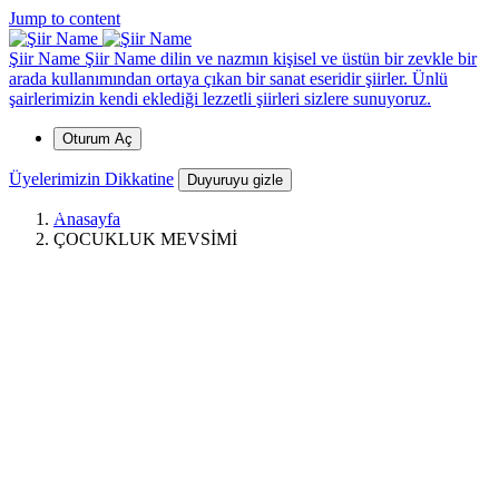
*
*
*
*
*
*
*
Jump to content
Şiir Name
Şiir Name dilin ve nazmın kişisel ve üstün bir zevkle bir
arada kullanımından ortaya çıkan bir sanat eseridir şiirler. Ünlü
şairlerimizin kendi eklediği lezzetli şiirleri sizlere sunuyoruz.
Oturum Aç
Üyelerimizin Dikkatine
Duyuruyu gizle
Anasayfa
ÇOCUKLUK MEVSİMİ
*