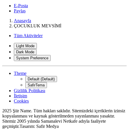
E-Posta
Paylaş
Anasayfa
ÇOCUKLUK MEVSİMİ
Tüm Aktiviteler
Light Mode
Dark Mode
System Preference
Theme
Default (Default)
SafirTema
Gizlilik Politikası
İletişim
Cookies
2025 Şiir Name. Tüm hakları saklıdır. Sitemizdeki içeriklerin izinsiz
kopyalanması ve kaynak gösterilmeden yayınlanması yasaktır.
Sitemiz 2005 yılında Samanalevi Netkafe adıyla faaliyete
geçmiştir.Tasarım: Safir Medya