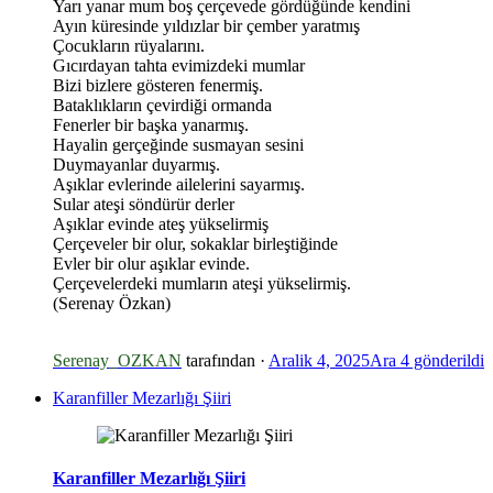
Yarı yanar mum boş çerçevede gördüğünde kendini
Ayın küresinde yıldızlar bir çember yaratmış
Çocukların rüyalarını.
Gıcırdayan tahta evimizdeki mumlar
Bizi bizlere gösteren fenermiş.
Bataklıkların çevirdiği ormanda
Fenerler bir başka yanarmış.
Hayalin gerçeğinde susmayan sesini
*
Duymayanlar duyarmış.
Aşıklar evlerinde ailelerini sayarmış.
Sular ateşi söndürür derler
Aşıklar evinde ateş yükselirmiş
Çerçeveler bir olur, sokaklar birleştiğinde
Evler bir olur aşıklar evinde.
Çerçevelerdeki mumların ateşi yükselirmiş.
(Serenay Özkan)
Serenay_OZKAN
tarafından ·
Aralik 4, 2025
Ara 4
gönderildi
Karanfiller Mezarlığı Şiiri
Karanfiller Mezarlığı Şiiri