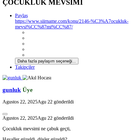
ÇOCUKLUK MEVSİMİ
Paylaş
https://www.siirname.com/konu/2146-%C3%A7ocukluk-
mevsi%CC%87mi%CC%87/
Daha fazla paylaşım seçeneği...
Takipçiler
gunluk
Üye
Agustos 22, 2025
Agu 22
gönderildi
Agustos 22, 2025
Agu 22
gönderildi
Çocukluk mevsimi ne çabuk geçti,
Hayaller güzeldi, düşler güzeldi?