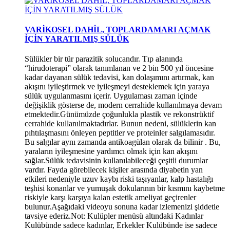
VARİKOSEL DAHİL, TOPLARDAMARI AÇMAK
İÇİN YARATILMIŞ SÜLÜK
Sülükler bir tür parazitik solucandır. Tıp alanında
“hirudoterapi” olarak tanımlanan ve 2 bin 500 yıl öncesine
kadar dayanan sülük tedavisi, kan dolaşımını artırmak, kan
akışını iyileştirmek ve iyileşmeyi desteklemek için yaraya
sülük uygulanmasını içerir. Uygulaması zaman içinde
değişiklik gösterse de, modern cerrahide kullanılmaya devam
etmektedir.Günümüzde çoğunlukla plastik ve rekonstrüktif
cerrahide kullanılmaktadırlar. Bunun nedeni, sülüklerin kan
pıhtılaşmasını önleyen peptitler ve proteinler salgılamasıdır.
Bu salgılar aynı zamanda antikoagülan olarak da bilinir . Bu,
yaraların iyileşmesine yardımcı olmak için kan akışını
*
sağlar.Sülük tedavisinin kullanılabileceği çeşitli durumlar
vardır. Fayda görebilecek kişiler arasında diyabetin yan
etkileri nedeniyle uzuv kaybı riski taşıyanlar, kalp hastalığı
teşhisi konanlar ve yumuşak dokularının bir kısmını kaybetme
riskiyle karşı karşıya kalan estetik ameliyat geçirenler
bulunur.Aşağıdaki videoyu sonuna kadar izlemenizi şiddetle
tavsiye ederiz.Not: Kulüpler menüsü altındaki Kadınlar
Kulübünde sadece kadınlar, Erkekler Kulübünde ise sadece