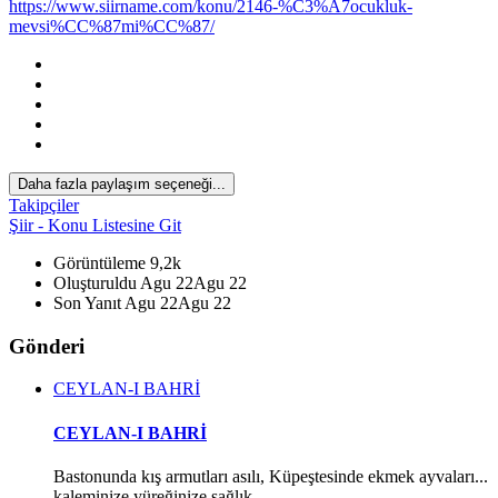
https://www.siirname.com/konu/2146-%C3%A7ocukluk-
mevsi%CC%87mi%CC%87/
Daha fazla paylaşım seçeneği...
Takipçiler
Şiir - Konu Listesine Git
Görüntüleme
9,2k
Oluşturuldu
Agu 22
Agu 22
Son Yanıt
Agu 22
Agu 22
Gönderi
CEYLAN-I BAHRİ
CEYLAN-I BAHRİ
Bastonunda kış armutları asılı, Küpeştesinde ekmek ayvaları...
kaleminize yüreğinize sağlık.....