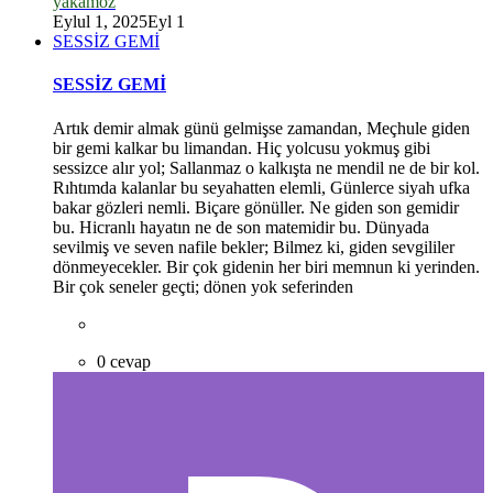
yakamoz
Eylul 1, 2025
Eyl 1
SESSİZ GEMİ
SESSİZ GEMİ
Artık demir almak günü gelmişse zamandan, Meçhule giden
bir gemi kalkar bu limandan. Hiç yolcusu yokmuş gibi
sessizce alır yol; Sallanmaz o kalkışta ne mendil ne de bir kol.
Rıhtımda kalanlar bu seyahatten elemli, Günlerce siyah ufka
bakar gözleri nemli. Biçare gönüller. Ne giden son gemidir
bu. Hicranlı hayatın ne de son matemidir bu. Dünyada
sevilmiş ve seven nafile bekler; Bilmez ki, giden sevgililer
dönmeyecekler. Bir çok gidenin her biri memnun ki yerinden.
Bir çok seneler geçti; dönen yok seferinden
*
0 cevap
*