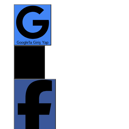
*
Google'la Giriş Yap
*
X ile oturum aç
*