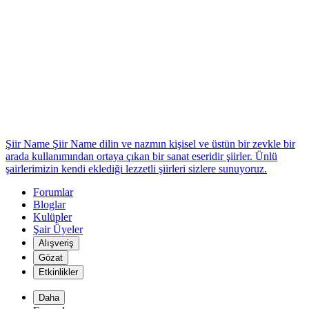
Şiir Name
Şiir Name dilin ve nazmın kişisel ve üstün bir zevkle bir
arada kullanımından ortaya çıkan bir sanat eseridir şiirler. Ünlü
şairlerimizin kendi eklediği lezzetli şiirleri sizlere sunuyoruz.
Forumlar
Bloglar
Kulüpler
Şair Üyeler
Alışveriş
Gözat
Etkinlikler
Daha