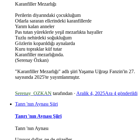
Karanfiller Mezarlığı
Perilerin diyarındaki çocukluğum
*
Otlarla sararan ellerindeki karanfillerde
Yarım kalan anneler
Pas tutan yüreklerle yeşil mezarlıkta hayaller
*
Tuzlu nehirdeki soğukluğum
Gözlerin koparıldığı aynalarda
Kuru topraklar küf tutar
Karanfiller mezarlığında.
(Serenay Özkan)
"Karanfiller Mezarlığı" adlı şiiri Yaşama Uğraşı Fanzin'in 27.
sayısında 2025'te yayımlanmıştır.
Serenay_OZKAN
tarafından ·
Aralik 4, 2025
Ara 4
gönderildi
Tanrı 'nın Aynası Şiiri
Tanrı 'nın Aynası Şiiri
Tanrı 'nın Aynası
Uzuyor dallar, ne de güzeller