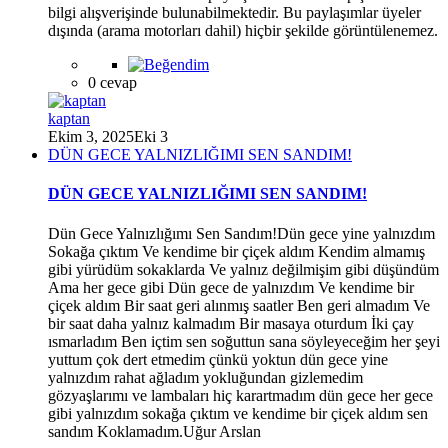
bilgi alışverişinde bulunabilmektedir. Bu paylaşımlar üyeler
dışında (arama motorları dahil) hiçbir şekilde görüntülenemez.
0 cevap
kaptan
Ekim 3, 2025
Eki 3
DÜN GECE YALNIZLIĞIMI SEN SANDIM!
*
DÜN GECE YALNIZLIĞIMI SEN SANDIM!
Dün Gece Yalnızlığımı Sen Sandım!Dün gece yine yalnızdım
Sokağa çıktım Ve kendime bir çiçek aldım Kendim almamış
gibi yürüdüm sokaklarda Ve yalnız değilmişim gibi düşündüm
Ama her gece gibi Dün gece de yalnızdım Ve kendime bir
çiçek aldım Bir saat geri alınmış saatler Ben geri almadım Ve
bir saat daha yalnız kalmadım Bir masaya oturdum İki çay
ısmarladım Ben içtim sen soğuttun sana söyleyeceğim her şeyi
yuttum çok dert etmedim çünkü yoktun dün gece yine
yalnızdım rahat ağladım yokluğundan gizlemedim
gözyaşlarımı ve lambaları hiç karartmadım dün gece her gece
gibi yalnızdım sokağa çıktım ve kendime bir çiçek aldım sen
sandım Koklamadım.Uğur Arslan