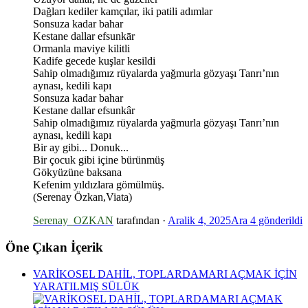
Dağları kediler kamçılar, iki patili adımlar
Sonsuza kadar bahar
*
Kestane dallar efsunkār
Ormanla maviye kilitli
Kadife gecede kuşlar kesildi
Sahip olmadığımız rüyalarda yağmurla gözyaşı Tanrı’nın
aynası, kedili kapı
Sonsuza kadar bahar
Kestane dallar efsunkâr
Sahip olmadığımız rüyalarda yağmurla gözyaşı Tanrı’nın
aynası, kedili kapı
Bir ay gibi... Donuk...
Bir çocuk gibi içine bürünmüş
Gökyüzüne baksana
Kefenim yıldızlara gömülmüş.
(Serenay Özkan,Viata)
Serenay_OZKAN
tarafından ·
Aralik 4, 2025
Ara 4
gönderildi
Öne Çıkan İçerik
VARİKOSEL DAHİL, TOPLARDAMARI AÇMAK İÇİN
YARATILMIŞ SÜLÜK