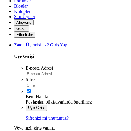
Forumlar
Bloglar
Kulüpler
Şair Üyeler
Alışveriş
Gözat
Etkinlikler
Zaten Üyemisiniz? Giriş Yapın
*
Üye Girişi
E-posta Adresi
Şifre
Beni Hatırla
Paylaşılan bilgisayarlarda önerilmez
Üye Girişi
Şifrenizi mi unuttunuz?
Veya hızlı giriş yapın...