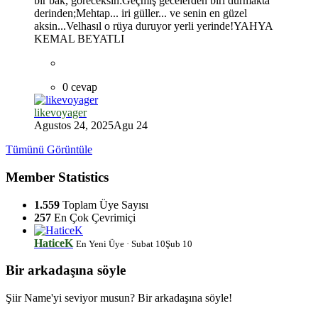
bir bak, göreceksin:Geçmiş gecelerden biri durmakta
derinden;Mehtap... iri güller... ve senin en güzel
aksin...Velhasıl o rüya duruyor yerli yerinde!YAHYA
*
KEMAL BEYATLI
0 cevap
likevoyager
Agustos 24, 2025
Agu 24
Tümünü Görüntüle
*
Member Statistics
1.559
Toplam Üye Sayısı
257
En Çok Çevrimiçi
*
HaticeK
En Yeni Üye
·
Subat 10
Şub 10
Bir arkadaşına söyle
Şiir Name'yi seviyor musun? Bir arkadaşına söyle!