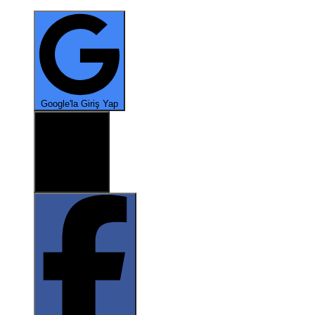
*
Google'la Giriş Yap
X ile oturum aç
*
*