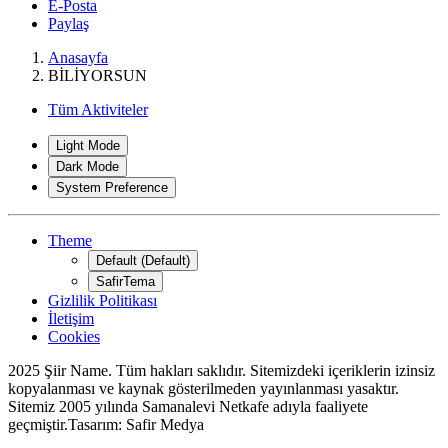
E-Posta
Paylaş
Anasayfa
BİLİYORSUN
Tüm Aktiviteler
Light Mode
Dark Mode
System Preference
Theme
Default (Default)
SafirTema
Gizlilik Politikası
İletişim
Cookies
*
2025 Şiir Name. Tüm hakları saklıdır. Sitemizdeki içeriklerin izinsiz
kopyalanması ve kaynak gösterilmeden yayınlanması yasaktır.
Sitemiz 2005 yılında Samanalevi Netkafe adıyla faaliyete
geçmiştir.Tasarım: Safir Medya