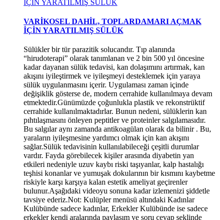
VARİKOSEL DAHİL, TOPLARDAMARI AÇMAK
İÇİN YARATILMIŞ SÜLÜK
Sülükler bir tür parazitik solucandır. Tıp alanında
“hirudoterapi” olarak tanımlanan ve 2 bin 500 yıl öncesine
*
kadar dayanan sülük tedavisi, kan dolaşımını artırmak, kan
akışını iyileştirmek ve iyileşmeyi desteklemek için yaraya
sülük uygulanmasını içerir. Uygulaması zaman içinde
değişiklik gösterse de, modern cerrahide kullanılmaya devam
etmektedir.Günümüzde çoğunlukla plastik ve rekonstrüktif
cerrahide kullanılmaktadırlar. Bunun nedeni, sülüklerin kan
pıhtılaşmasını önleyen peptitler ve proteinler salgılamasıdır.
Bu salgılar aynı zamanda antikoagülan olarak da bilinir . Bu,
yaraların iyileşmesine yardımcı olmak için kan akışını
sağlar.Sülük tedavisinin kullanılabileceği çeşitli durumlar
vardır. Fayda görebilecek kişiler arasında diyabetin yan
etkileri nedeniyle uzuv kaybı riski taşıyanlar, kalp hastalığı
teşhisi konanlar ve yumuşak dokularının bir kısmını kaybetme
riskiyle karşı karşıya kalan estetik ameliyat geçirenler
bulunur.Aşağıdaki videoyu sonuna kadar izlemenizi şiddetle
tavsiye ederiz.Not: Kulüpler menüsü altındaki Kadınlar
Kulübünde sadece kadınlar, Erkekler Kulübünde ise sadece
erkekler kendi aralarında paylaşım ve soru cevap şeklinde