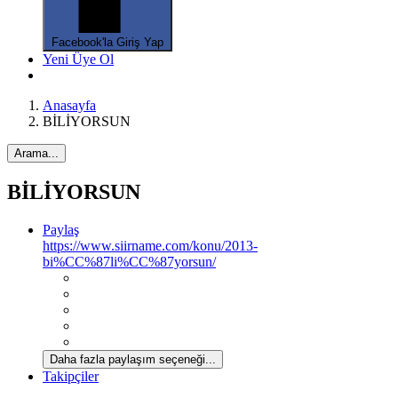
Facebook'la Giriş Yap
Yeni Üye Ol
*
Anasayfa
BİLİYORSUN
Arama...
BİLİYORSUN
Paylaş
https://www.siirname.com/konu/2013-
bi%CC%87li%CC%87yorsun/
Daha fazla paylaşım seçeneği...
Takipçiler