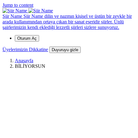
*
*
*
*
*
*
*
*
*
Jump to content
*
Şiir Name
Şiir Name dilin ve nazmın kişisel ve üstün bir zevkle bir
arada kullanımından ortaya çıkan bir sanat eseridir şiirler. Ünlü
şairlerimizin kendi eklediği lezzetli şiirleri sizlere sunuyoruz.
Oturum Aç
Üyelerimizin Dikkatine
Duyuruyu gizle
Anasayfa
BİLİYORSUN
*