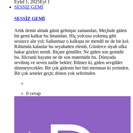
Eylul 1, 2025
Eyl 1
SESSİZ GEMİ
SESSİZ GEMİ
*
Artık demir almak günü gelmişse zamandan, Meçhule giden
bir gemi kalkar bu limandan. Hiç yolcusu yokmuş gibi
sessizce alır yol; Sallanmaz o kalkışta ne mendil ne de bir kol.
*
Rıhtımda kalanlar bu seyahatten elemli, Günlerce siyah ufka
bakar gözleri nemli. Biçare gönüller. Ne giden son gemidir
bu. Hicranlı hayatın ne de son matemidir bu. Dünyada
sevilmiş ve seven nafile bekler; Bilmez ki, giden sevgililer
dönmeyecekler. Bir çok gidenin her biri memnun ki yerinden.
Bir çok seneler geçti; dönen yok seferinden
0 cevap