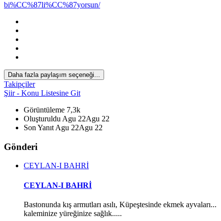
bi%CC%87li%CC%87yorsun/
Daha fazla paylaşım seçeneği...
Takipçiler
Şiir - Konu Listesine Git
Görüntüleme
7,3k
Oluşturuldu
Agu 22
Agu 22
Son Yanıt
Agu 22
Agu 22
Gönderi
*
CEYLAN-I BAHRİ
CEYLAN-I BAHRİ
*
Bastonunda kış armutları asılı, Küpeştesinde ekmek ayvaları...
kaleminize yüreğinize sağlık.....