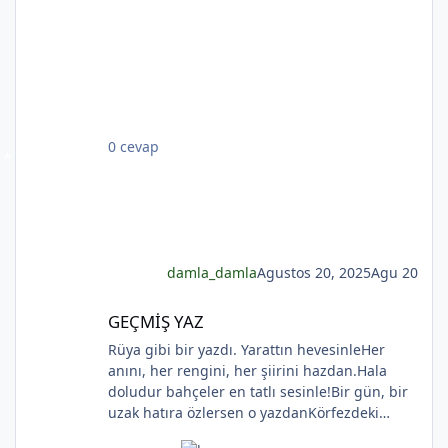
Rıhtımda kalanlar bu seyahatten elemli,
Günlerce siyah ufka bakar gözleri nemli.
Biçare gönüller. Ne giden son gemidir bu.
Hicranlı hayatın ne de son matemidir bu.
Dünyada sevilmiş ve seven nafile bekler;
Bilmez ki, giden sevgililer dönmeyecekler. Bir
çok gidenin her biri memnun ki yerinden. Bir
0 cevap
çok seneler geçti; dönen yok seferinden
damla_damla
Agustos 20, 2025
Agu 20
GEÇMİŞ YAZ
GEÇMİŞ YAZ
*
Rüya gibi bir yazdı. Yarattın hevesinleHer
anını, her rengini, her şiirini hazdan.Hala
doludur bahçeler en tatlı sesinle!Bir gün, bir
uzak hatıra özlersen o yazdanKörfezdeki
dalgın suya bir bak, göreceksin:Geçmiş