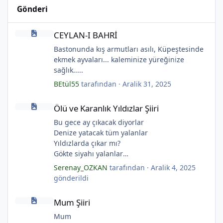
Gönderi
*
*
CEYLAN-I BAHRİ
CEYLAN-I BAHRİ
Bastonunda kış armutları asılı, Küpeştesinde
ekmek ayvaları... kaleminize yüreğinize
sağlık.....
BEtül55
tarafından ·
Aralik 31, 2025
*
Ölü ve Karanlık Yıldızlar Şiiri
Ölü ve Karanlık Yıldızlar Şiiri
Bu gece ay çıkacak diyorlar
Denize yatacak tüm yalanlar
*
Yıldızlarda çıkar mı?
*
Gökte siyahı yalanlar
Ölü ve karanlık yıldızlar
Serenay_OZKAN
tarafından ·
Aralik 4, 2025
Ayı sarhoş etmişler
gönderildi
Ay kesilmiş kızıl, kızıl
Mum Şiiri
Ölü ve karanlık bir yıldızdır yalanlar.
Mum Şiiri
(Serenay Özkan, Viata)
*
Mum