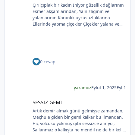
Çırılçıplak bir kadın İniyor güzellik dağlarının
Esmer akşamlarından, Yalnızlıgının ve
yalanlarının Karanlık uykusuzluklarına.
Ellerinde yapma çiçekler Çiçekler yalana ve
ölüme yakın Kadının sakladıklarının Günlere
gecelere bölünmüşÜşümüşlüğüBakın Sizlerle,
Yapma çiçeklerle örtülmüş. Yapma çiçekler
*
Kadını kırmayın, rahat bırakın. Yapma çiçekler
Solan renkleriyle ellerinde kadının Bunu
*
0 cevap
bilmeyecekler. Yapma çiçeklerin renkleri
soluyor Kadının ellerinde Ah o çılgın renkler
Kadının gözlerinde Soldukça kadın daha da
esmer
yakamoz
Eylul 1, 2025
Eyl 1
SESSİZ GEMİ
SESSİZ GEMİ
*
Artık demir almak günü gelmişse zamandan,
Meçhule giden bir gemi kalkar bu limandan.
*
Hiç yolcusu yokmuş gibi sessizce alır yol;
Sallanmaz o kalkışta ne mendil ne de bir kol.