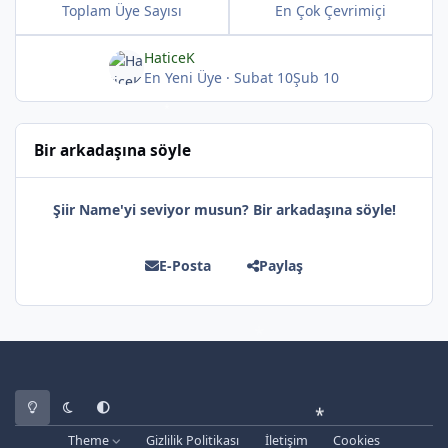
Toplam Üye Sayısı
En Çok Çevrimiçi
HaticeK
En Yeni Üye
·
Subat 10
Şub 10
Bir arkadaşına söyle
*
*
Şiir Name'yi seviyor musun? Bir arkadaşına söyle!
E-Posta
Paylaş
*
*
Light Mode
Dark Mode
System Preference
Theme
Gizlilik Politikası
İletişim
Cookies