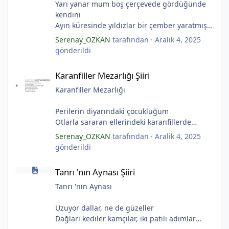
Yarı yanar mum boş çerçevede gördüğünde
kendini
Ayın küresinde yıldızlar bir çember yaratmış
Çocukların rüyalarını.
Serenay_OZKAN
tarafından ·
Aralik 4, 2025
Gıcırdayan tahta evimizdeki mumlar
gönderildi
Bizi bizlere gösteren fenermiş.
Karanfiller Mezarlığı Şiiri
Bataklıkların çevirdiği ormanda
Karanfiller Mezarlığı Şiiri
Fenerler bir başka yanarmış.
Hayalin gerçeğinde susmayan sesini
Karanfiller Mezarlığı
Duymayanlar duyarmış.
Aşıklar evlerinde ailelerini sayarmış.
Perilerin diyarındaki çocukluğum
Sular ateşi söndürür derler
Otlarla sararan ellerindeki karanfillerde
Aşıklar evinde ateş yükselirmiş
Yarım kalan anneler
Serenay_OZKAN
tarafından ·
Aralik 4, 2025
Çerçeveler bir olur, sokaklar birleştiğinde
Pas tutan yüreklerle yeşil mezarlıkta hayaller
gönderildi
Evler bir olur aşıklar evinde.
Tuzlu nehirdeki soğukluğum
Tanrı 'nın Aynası Şiiri
Çerçevelerdeki mumların ateşi yükselirmiş.
Gözlerin koparıldığı aynalarda
Tanrı 'nın Aynası Şiiri
(Serenay Özkan)
Kuru topraklar küf tutar
Karanfiller mezarlığında.
Tanrı 'nın Aynası
(Serenay Özkan)
Uzuyor dallar, ne de güzeller
*
"Karanfiller Mezarlığı" adlı şiiri Yaşama Uğraşı
Dağları kediler kamçılar, iki patili adımlar