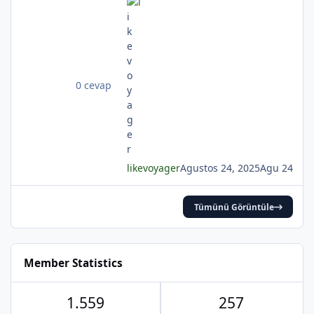
gecelerden biri durmakta derinden;Mehtap...
iri güller... ve senin en güzel aksin...Velhasıl o
rüya duruyor yerli yerinde!YAHYA KEMAL
BEYATLI
*
0 cevap
likevoyager
Agustos 24, 2025
Agu 24
Tümünü Görüntüle
Member Statistics
*
1.559
257