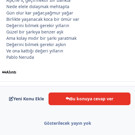
Aşk,ne iç geçirmektir bir bankta
*
Nede elele dolaşmak mehtapta
Gün olur kar yağar,yağmur yağar
Birlikte yaşanacak koca bir ömür var
Değerini bilmek gerekir yılların
*
Güzel bir şarkıya benzer aşk
Ama kolay mıdır bir şarkı yaratmak
Değerini bilmek gerekir aşkın
Ve ona kattığı değeri yılların
Pablo Neruda
Alıntı
Yeni Konu Ekle
Bu konuya cevap ver
Gösterilecek yayın yok
*