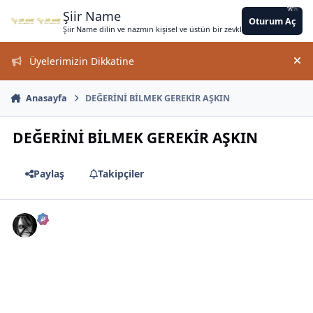
*
*
*
*
*
*
*
*
Jump to content
*
*
*
*
*
*
*
*
*
*
Şiir Name
Oturum Aç
Şiir Name dilin ve nazmın kişisel ve üstün bir zevkle bir arada kullanımın
Üyelerimizin Dikkatine
Duy
*
Anasayfa
DEĞERİNİ BİLMEK GEREKİR AŞKIN
DEĞERİNİ BİLMEK GEREKİR AŞKIN
Paylaş
Takipçiler
*
*