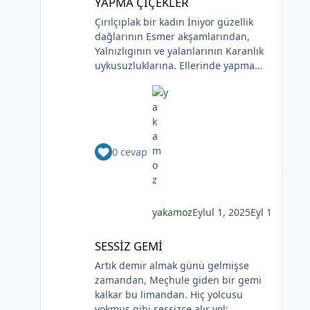
YAPMA ÇİÇEKLER
paylaşımlar üyeler dışında (arama
bir çiçek aldım sen sandım
Çırılçıplak bir kadın İniyor güzellik
motorları dahil) hiçbir şekilde
Koklamadım.Uğur Arslan
dağlarının Esmer akşamlarından,
görüntülenemez.
Yalnızlıgının ve yalanlarının Karanlık
uykusuzluklarına. Ellerinde yapma
çiçekler Çiçekler yalana ve ölüme
yakın Kadının sakladıklarının Günlere
gecelere bölünmüşÜşümüşlüğüBakın
Sizlerle, Yapma çiçeklerle örtülmüş.
Yapma çiçekler Kadını kırmayın, rahat
0 cevap
bırakın. Yapma çiçekler Solan
renkleriyle ellerinde kadının Bunu
bilmeyecekler. Yapma çiçeklerin
renkleri soluyor Kadının ellerinde Ah
o çılgın renkler Kadının gözlerinde
yakamoz
Eylul 1, 2025
Eyl 1
Soldukça kadın daha da esmer
SESSİZ GEMİ
SESSİZ GEMİ
*
Artık demir almak günü gelmişse
zamandan, Meçhule giden bir gemi
kalkar bu limandan. Hiç yolcusu
yokmuş gibi sessizce alır yol;