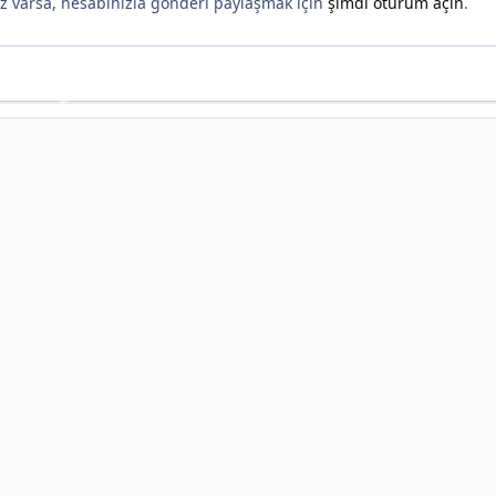
nız varsa, hesabınızla gönderi paylaşmak için
şimdi oturum açın
.
*
*
*
*