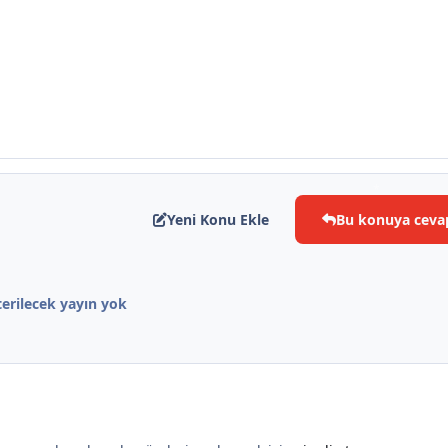
*
Yeni Konu Ekle
Bu konuya ceva
erilecek yayın yok
*