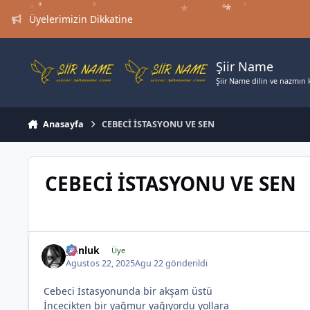
*
*
Jump to content
*
*
*
*
Üyelerimizin Dikkatine
Şiir Name
Şiir Name dilin ve nazmın ki
Anasayfa
CEBECİ İSTASYONU VE SEN
CEBECİ İSTASYONU VE SEN
gunluk
Üye
Agustos 22, 2025
Agu 22
gönderildi
Cebeci İstasyonunda bir akşam üstü
İncecikten bir yağmur yağıyordu yollara