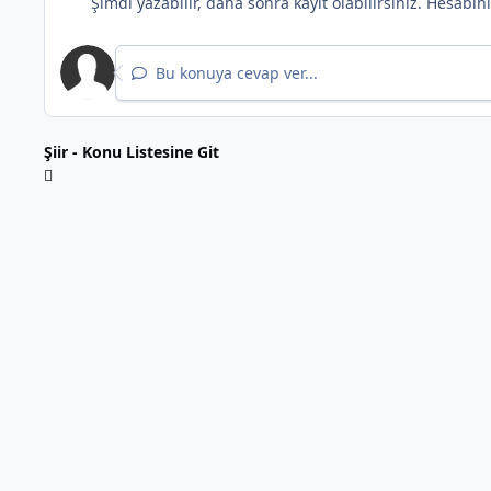
Şimdi yazabilir, daha sonra kayıt olabilirsiniz. Hesabı
Bu konuya cevap ver...
Şiir - Konu Listesine Git
*