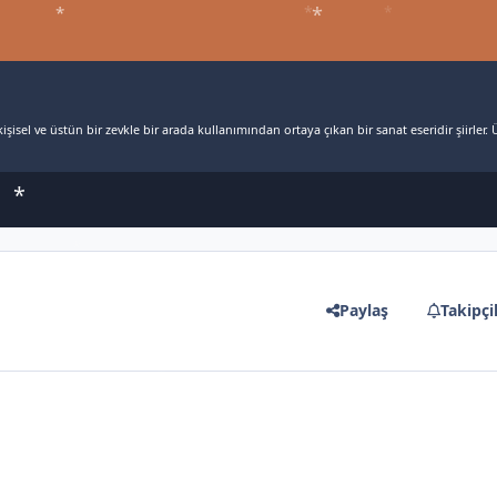
*
*
*
*
*
şisel ve üstün bir zevkle bir arada kullanımından ortaya çıkan bir sanat eseridir şiirler. Ü
*
*
Paylaş
Takipçi