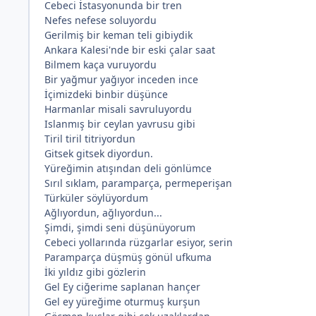
Cebeci İstasyonunda bir tren
Nefes nefese soluyordu
Gerilmiş bir keman teli gibiydik
Ankara Kalesi'nde bir eski çalar saat
Bilmem kaça vuruyordu
Bir yağmur yağıyor inceden ince
İçimizdeki binbir düşünce
Harmanlar misali savruluyordu
Islanmış bir ceylan yavrusu gibi
Tiril tiril titriyordun
Gitsek gitsek diyordun.
Yüreğimin atışından deli gönlümce
Sırıl sıklam, paramparça, permeperişan
Türküler söylüyordum
Ağlıyordun, ağlıyordun...
Şimdi, şimdi seni düşünüyorum
Cebeci yollarında rüzgarlar esiyor, serin
Paramparça düşmüş gönül ufkuma
İki yıldız gibi gözlerin
Gel Ey ciğerime saplanan hançer
Gel ey yüreğime oturmuş kurşun