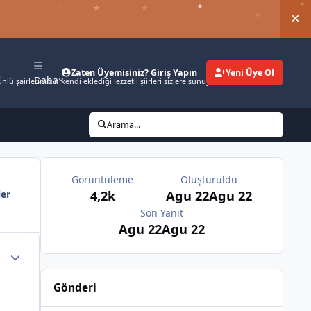
*
*
*
*
*
*
*
Duy
Zaten Üyemisiniz? Giriş Yapın
Yeni Üye Ol
Daha
nlü şairlerimizin kendi eklediği lezzetli şiirleri sizlere sunuyoruz.
Arama...
Görüntüleme
Oluşturuldu
4,2k
Agu 22
Agu 22
ler
Son Yanıt
Agu 22
Agu 22
Gönderi