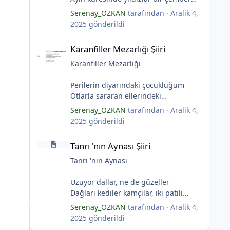
yaratmış
Serenay_OZKAN
tarafından ·
Aralik 4,
Çocukların rüyalarını.
2025
gönderildi
Gıcırdayan tahta evimizdeki mumlar
Karanfiller Mezarlığı Şiiri
Bizi bizlere gösteren fenermiş.
Karanfiller Mezarlığı Şiiri
Bataklıkların çevirdiği ormanda
Fenerler bir başka yanarmış.
Karanfiller Mezarlığı
Hayalin gerçeğinde susmayan sesini
Duymayanlar duyarmış.
Perilerin diyarındaki çocukluğum
Aşıklar evlerinde ailelerini sayarmış.
Otlarla sararan ellerindeki
Sular ateşi söndürür derler
karanfillerde
Serenay_OZKAN
tarafından ·
Aralik 4,
Aşıklar evinde ateş yükselirmiş
Yarım kalan anneler
2025
gönderildi
Çerçeveler bir olur, sokaklar
Pas tutan yüreklerle yeşil mezarlıkta
Tanrı 'nın Aynası Şiiri
birleştiğinde
hayaller
Tanrı 'nın Aynası Şiiri
Evler bir olur aşıklar evinde.
Tuzlu nehirdeki soğukluğum
Çerçevelerdeki mumların ateşi
Gözlerin koparıldığı aynalarda
Tanrı 'nın Aynası
yükselirmiş.
Kuru topraklar küf tutar
(Serenay Özkan)
Karanfiller mezarlığında.
Uzuyor dallar, ne de güzeller
(Serenay Özkan)
Dağları kediler kamçılar, iki patili
adımlar
Serenay_OZKAN
tarafından ·
Aralik 4,
"Karanfiller Mezarlığı" adlı şiiri
Sonsuza kadar bahar
2025
gönderildi
Yaşama Uğraşı Fanzin'in 27. sayısında
Kestane dallar efsunkār