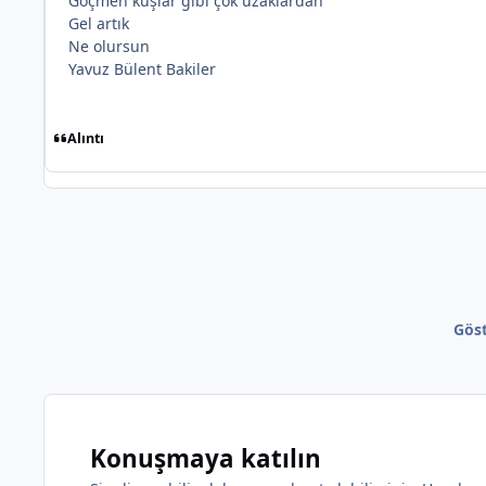
Göçmen kuşlar gibi çok uzaklardan
Gel artık
Ne olursun
Yavuz Bülent Bakiler
Alıntı
Göst
Konuşmaya katılın