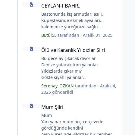
CEYLAN-I BAHRİ
CEYLAN-I BAHRİ
Bastonunda kış armutları asılı,
Küpeştesinde ekmek ayvaları...
kaleminize yüreğinize sağlık.....
BEtül55
tarafından ·
Aralik 31, 2025
Ölü ve Karanlık Yıldızlar Şiiri
Ölü ve Karanlık Yıldızlar Şiiri
Bu gece ay çıkacak diyorlar
Denize yatacak tüm yalanlar
Yıldızlarda çıkar mı?
Gökte siyahı yalanlar
Ölü ve karanlık yıldızlar
Serenay_OZKAN
tarafından ·
Aralik 4,
Ayı sarhoş etmişler
2025
gönderildi
Ay kesilmiş kızıl, kızıl
Mum Şiiri
Ölü ve karanlık bir yıldızdır yalanlar.
*
Mum Şiiri
(Serenay Özkan, Viata)
Mum
Yarı yanar mum boş çerçevede
*
gördüğünde kendini
Ayın küresinde yıldızlar bir çember