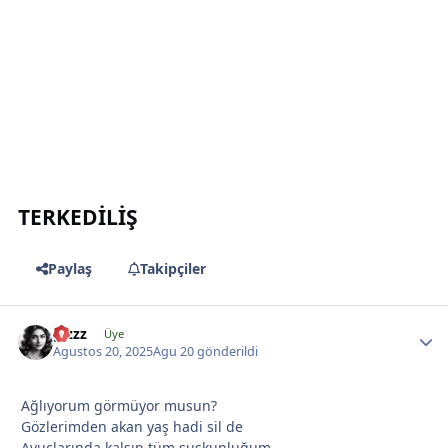
*
*
TERKEDİLİŞ
Paylaş
Takipçiler
*
gizzz
Üye
Agustos 20, 2025
Agu 20
gönderildi
Ağlıyorum görmüyor musun?
Gözlerimden akan yaş hadi sil de
Avuçlarında kalsın tüm suskunluğum