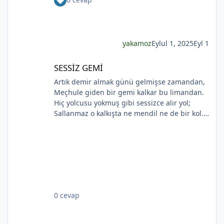
bilmeyecekler. Yapma çiçeklerin renkleri
soluyor Kadının ellerinde Ah o çılgın renkler
Kadının gözlerinde Soldukça kadın daha da
*
esmer
yakamoz
Eylul 1, 2025
Eyl 1
SESSİZ GEMİ
SESSİZ GEMİ
*
Artık demir almak günü gelmişse zamandan,
*
Meçhule giden bir gemi kalkar bu limandan.
*
Hiç yolcusu yokmuş gibi sessizce alır yol;
Sallanmaz o kalkışta ne mendil ne de bir kol.
Rıhtımda kalanlar bu seyahatten elemli,
Günlerce siyah ufka bakar gözleri nemli.
Biçare gönüller. Ne giden son gemidir bu.
Hicranlı hayatın ne de son matemidir bu.
*
Dünyada sevilmiş ve seven nafile bekler;
Bilmez ki, giden sevgililer dönmeyecekler. Bir
çok gidenin her biri memnun ki yerinden. Bir
0 cevap
çok seneler geçti; dönen yok seferinden