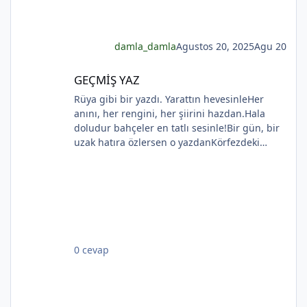
damla_damla
Agustos 20, 2025
Agu 20
*
GEÇMİŞ YAZ
*
GEÇMİŞ YAZ
Rüya gibi bir yazdı. Yarattın hevesinleHer
anını, her rengini, her şiirini hazdan.Hala
doludur bahçeler en tatlı sesinle!Bir gün, bir
uzak hatıra özlersen o yazdanKörfezdeki
dalgın suya bir bak, göreceksin:Geçmiş
gecelerden biri durmakta derinden;Mehtap...
iri güller... ve senin en güzel aksin...Velhasıl o
rüya duruyor yerli yerinde!YAHYA KEMAL
BEYATLI
0 cevap
*