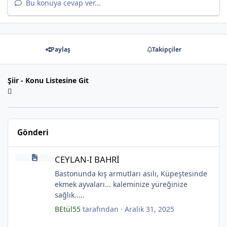
Bu konuya cevap ver...
*
Paylaş
Takipçiler
*
Şiir - Konu Listesine Git
*
Gönderi
CEYLAN-I BAHRİ
CEYLAN-I BAHRİ
Bastonunda kış armutları asılı, Küpeştesinde
ekmek ayvaları... kaleminize yüreğinize
sağlık.....
BEtül55
tarafından ·
Aralik 31, 2025
*
Ölü ve Karanlık Yıldızlar Şiiri