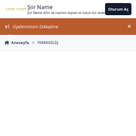
*
*
Jump to content
*
*
*
*
*
*
*
*
*
*
*
*
Şiir Name
Oturum Aç
Şiir Name dilin ve nazmın kişisel ve üstün bir zevkle bir arada kullanımın
Üyelerimizin Dikkatine
Duy
Anasayfa
TERKEDİLİŞ
*
*