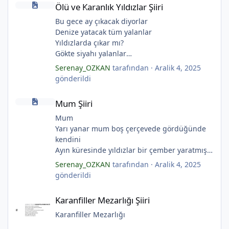
Ölü ve Karanlık Yıldızlar Şiiri
Bu gece ay çıkacak diyorlar
*
Denize yatacak tüm yalanlar
*
Yıldızlarda çıkar mı?
Gökte siyahı yalanlar
Ölü ve karanlık yıldızlar
Serenay_OZKAN
tarafından ·
Aralik 4, 2025
Ayı sarhoş etmişler
gönderildi
*
Ay kesilmiş kızıl, kızıl
Mum Şiiri
Ölü ve karanlık bir yıldızdır yalanlar.
Mum Şiiri
(Serenay Özkan, Viata)
Mum
Yarı yanar mum boş çerçevede gördüğünde
kendini
Ayın küresinde yıldızlar bir çember yaratmış
Çocukların rüyalarını.
Serenay_OZKAN
tarafından ·
Aralik 4, 2025
Gıcırdayan tahta evimizdeki mumlar
gönderildi
Bizi bizlere gösteren fenermiş.
Karanfiller Mezarlığı Şiiri
Bataklıkların çevirdiği ormanda
Karanfiller Mezarlığı Şiiri
Fenerler bir başka yanarmış.
Hayalin gerçeğinde susmayan sesini
Karanfiller Mezarlığı
Duymayanlar duyarmış.