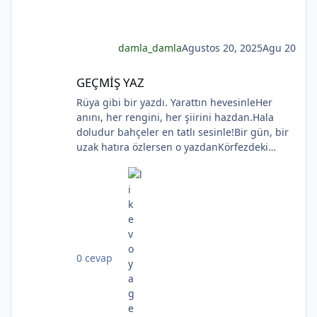
damla_damla
Agustos 20, 2025
Agu 20
GEÇMİŞ YAZ
GEÇMİŞ YAZ
Rüya gibi bir yazdı. Yarattın hevesinleHer
anını, her rengini, her şiirini hazdan.Hala
doludur bahçeler en tatlı sesinle!Bir gün, bir
uzak hatıra özlersen o yazdanKörfezdeki
dalgın suya bir bak, göreceksin:Geçmiş
gecelerden biri durmakta derinden;Mehtap...
iri güller... ve senin en güzel aksin...Velhasıl o
rüya duruyor yerli yerinde!YAHYA KEMAL
BEYATLI
*
0 cevap
*