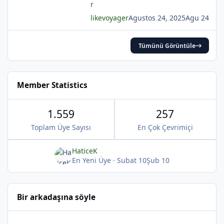
*
likevoyager
Agustos 24, 2025
Agu 24
Tümünü Görüntüle
*
*
Member Statistics
1.559
257
*
Toplam Üye Sayısı
En Çok Çevrimiçi
HaticeK
En Yeni Üye
·
Subat 10
Şub 10
Bir arkadaşına söyle
*