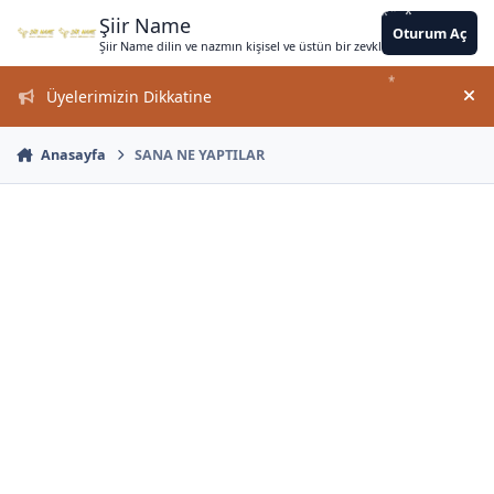
*
*
*
Jump to content
*
*
*
*
*
*
*
*
*
Şiir Name
Oturum Aç
Şiir Name dilin ve nazmın kişisel ve üstün bir zevkle bir arada kullanımın
*
Üyelerimizin Dikkatine
Duy
Anasayfa
SANA NE YAPTILAR
*