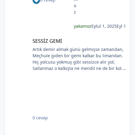
bilmeyecekler. Yapma çiçeklerin renkleri
soluyor Kadının ellerinde Ah o çılgın renkler
Kadının gözlerinde Soldukça kadın daha da
esmer
yakamoz
Eylul 1, 2025
Eyl 1
SESSİZ GEMİ
SESSİZ GEMİ
Artık demir almak günü gelmişse zamandan,
Meçhule giden bir gemi kalkar bu limandan.
Hiç yolcusu yokmuş gibi sessizce alır yol;
Sallanmaz o kalkışta ne mendil ne de bir kol.
*
Rıhtımda kalanlar bu seyahatten elemli,
Günlerce siyah ufka bakar gözleri nemli.
Biçare gönüller. Ne giden son gemidir bu.
Hicranlı hayatın ne de son matemidir bu.
*
Dünyada sevilmiş ve seven nafile bekler;
Bilmez ki, giden sevgililer dönmeyecekler. Bir
çok gidenin her biri memnun ki yerinden. Bir
0 cevap
çok seneler geçti; dönen yok seferinden