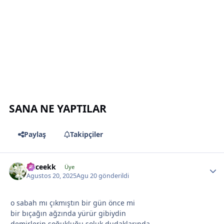
*
*
*
SANA NE YAPTILAR
Paylaş
Takipçiler
cicceekk
Üye
Agustos 20, 2025
Agu 20
gönderildi
o sabah mı çıkmıştın bir gün önce mi
bir bıçağın ağzında yürür gibiydin
demirlerin soğukluğu soluk dudaklarında