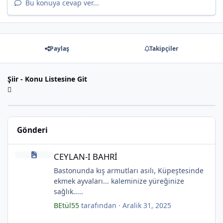
Bu konuya cevap ver...
Paylaş
Takipçiler
Şiir - Konu Listesine Git
Gönderi
*
CEYLAN-I BAHRİ
CEYLAN-I BAHRİ
Bastonunda kış armutları asılı, Küpeştesinde
*
ekmek ayvaları... kaleminize yüreğinize
*
sağlık.....
BEtül55
tarafından ·
Aralik 31, 2025
Ölü ve Karanlık Yıldızlar Şiiri