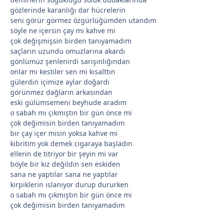
gözlerinde karanlığı dar hücrelerin
seni görür görmez özgürlüğümden utandım
söyle ne içersin çay mı kahve mi
*
çok değişmişsin birden tanıyamadım
saçların uzundu omuzlarına akardı
gönlümüz şenlenirdi sarışınlığından
onlar mı kestiler sen mi kısalttın
gülerdin içimize aylar doğardı
*
görünmez dağların arkasından
*
eski gülümsemeni beyhude aradım
o sabah mı çıkmıştın bir gün önce mi
çok değimisin birden tanıyamadım
bir çay içer misin yoksa kahve mi
kibritim yok demek cıgaraya başladın
ellerin de titriyor bir şeyin mi var
böyle bir kız değildin sen eskiden
sana ne yaptılar sana ne yaptılar
kirpiklerin ıslanıyor durup dururken
o sabah mı çıkmıştın bir gün önce mi
çok değimisin birden tanıyamadım