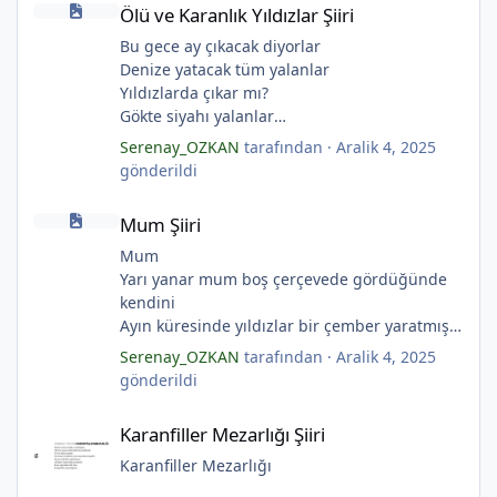
Ölü ve Karanlık Yıldızlar Şiiri
Bu gece ay çıkacak diyorlar
Denize yatacak tüm yalanlar
*
Yıldızlarda çıkar mı?
Gökte siyahı yalanlar
Ölü ve karanlık yıldızlar
Serenay_OZKAN
tarafından ·
Aralik 4, 2025
Ayı sarhoş etmişler
gönderildi
Ay kesilmiş kızıl, kızıl
Mum Şiiri
Ölü ve karanlık bir yıldızdır yalanlar.
Mum Şiiri
(Serenay Özkan, Viata)
*
Mum
Yarı yanar mum boş çerçevede gördüğünde
kendini
Ayın küresinde yıldızlar bir çember yaratmış
Çocukların rüyalarını.
Serenay_OZKAN
tarafından ·
Aralik 4, 2025
Gıcırdayan tahta evimizdeki mumlar
gönderildi
Bizi bizlere gösteren fenermiş.
*
Karanfiller Mezarlığı Şiiri
Bataklıkların çevirdiği ormanda
Karanfiller Mezarlığı Şiiri
Fenerler bir başka yanarmış.
Hayalin gerçeğinde susmayan sesini
Karanfiller Mezarlığı
Duymayanlar duyarmış.