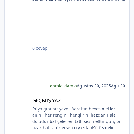
*
Rıhtımda kalanlar bu seyahatten elemli,
Günlerce siyah ufka bakar gözleri nemli.
Biçare gönüller. Ne giden son gemidir bu.
Hicranlı hayatın ne de son matemidir bu.
Dünyada sevilmiş ve seven nafile bekler;
Bilmez ki, giden sevgililer dönmeyecekler. Bir
çok gidenin her biri memnun ki yerinden. Bir
0 cevap
çok seneler geçti; dönen yok seferinden
damla_damla
Agustos 20, 2025
Agu 20
GEÇMİŞ YAZ
GEÇMİŞ YAZ
Rüya gibi bir yazdı. Yarattın hevesinleHer
anını, her rengini, her şiirini hazdan.Hala
doludur bahçeler en tatlı sesinle!Bir gün, bir
uzak hatıra özlersen o yazdanKörfezdeki
dalgın suya bir bak, göreceksin:Geçmiş