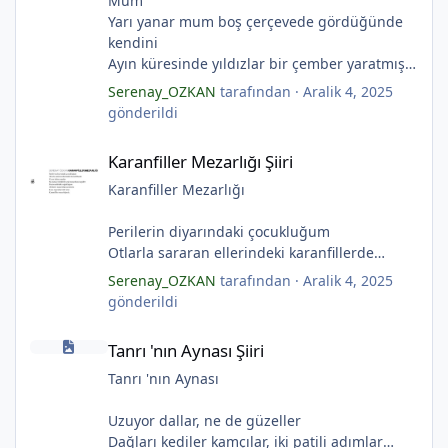
Mum
Yarı yanar mum boş çerçevede gördüğünde
kendini
Ayın küresinde yıldızlar bir çember yaratmış
Çocukların rüyalarını.
Serenay_OZKAN
tarafından ·
Aralik 4, 2025
Gıcırdayan tahta evimizdeki mumlar
gönderildi
Bizi bizlere gösteren fenermiş.
Karanfiller Mezarlığı Şiiri
Bataklıkların çevirdiği ormanda
Karanfiller Mezarlığı Şiiri
Fenerler bir başka yanarmış.
*
Hayalin gerçeğinde susmayan sesini
Karanfiller Mezarlığı
*
Duymayanlar duyarmış.
Aşıklar evlerinde ailelerini sayarmış.
Perilerin diyarındaki çocukluğum
Sular ateşi söndürür derler
Otlarla sararan ellerindeki karanfillerde
*
Aşıklar evinde ateş yükselirmiş
Yarım kalan anneler
Serenay_OZKAN
tarafından ·
Aralik 4, 2025
Çerçeveler bir olur, sokaklar birleştiğinde
Pas tutan yüreklerle yeşil mezarlıkta hayaller
gönderildi
Evler bir olur aşıklar evinde.
Tuzlu nehirdeki soğukluğum
Tanrı 'nın Aynası Şiiri
Çerçevelerdeki mumların ateşi yükselirmiş.
Gözlerin koparıldığı aynalarda
Tanrı 'nın Aynası Şiiri
(Serenay Özkan)
Kuru topraklar küf tutar
Karanfiller mezarlığında.
Tanrı 'nın Aynası
(Serenay Özkan)
Uzuyor dallar, ne de güzeller
"Karanfiller Mezarlığı" adlı şiiri Yaşama Uğraşı
Dağları kediler kamçılar, iki patili adımlar