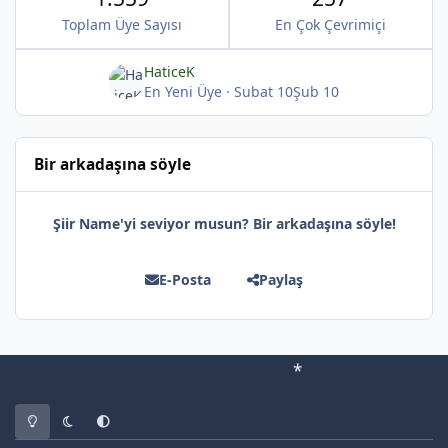
Toplam Üye Sayısı
En Çok Çevrimiçi
HaticeK
En Yeni Üye
·
Subat 10
Şub 10
*
Bir arkadaşına söyle
Şiir Name'yi seviyor musun? Bir arkadaşına söyle!
E-Posta
Paylaş
Light Mode
Dark Mode
System Preference