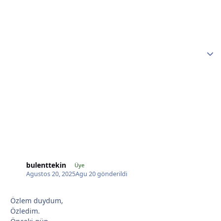
*
*
bulenttekin
Üye
*
Agustos 20, 2025
Agu 20
gönderildi
Özlem duydum,
Özledim.