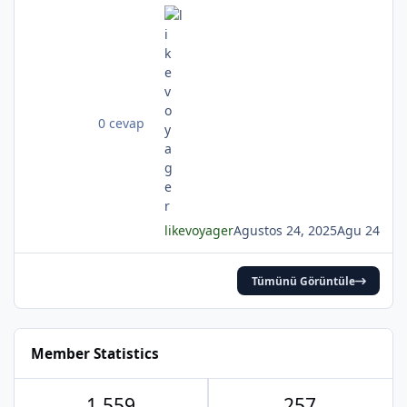
*
gecelerden biri durmakta derinden;Mehtap...
iri güller... ve senin en güzel aksin...Velhasıl o
rüya duruyor yerli yerinde!YAHYA KEMAL
BEYATLI
*
*
0 cevap
*
likevoyager
Agustos 24, 2025
Agu 24
*
Tümünü Görüntüle
*
*
Member Statistics
*
1.559
257