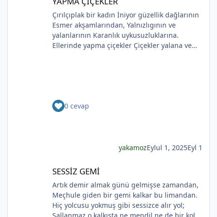
YAPMA ÇİÇEKLER
Çırılçıplak bir kadın İniyor güzellik dağlarının
Esmer akşamlarından, Yalnızlıgının ve
yalanlarının Karanlık uykusuzluklarına.
Ellerinde yapma çiçekler Çiçekler yalana ve
ölüme yakın Kadının sakladıklarının Günlere
gecelere bölünmüşÜşümüşlüğüBakın Sizlerle,
Yapma çiçeklerle örtülmüş. Yapma çiçekler
Kadını kırmayın, rahat bırakın. Yapma çiçekler
Solan renkleriyle ellerinde kadının Bunu
0 cevap
bilmeyecekler. Yapma çiçeklerin renkleri
soluyor Kadının ellerinde Ah o çılgın renkler
Kadının gözlerinde Soldukça kadın daha da
esmer
yakamoz
Eylul 1, 2025
Eyl 1
*
SESSİZ GEMİ
SESSİZ GEMİ
Artık demir almak günü gelmişse zamandan,
Meçhule giden bir gemi kalkar bu limandan.
Hiç yolcusu yokmuş gibi sessizce alır yol;
Sallanmaz o kalkışta ne mendil ne de bir kol.