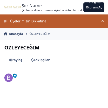
*
*
*
Jump to content
*
*
*
*
*
*
*
*
*
*
*
*
*
*
Şiir Name
Oturum Aç
Şiir Name dilin ve nazmın kişisel ve üstün bir zevkle bir arada kullanımın
Üyelerimizin Dikkatine
Duy
Anasayfa
ÖZLEYECEĞİM
*
ÖZLEYECEĞİM
Paylaş
Takipçiler
*
*