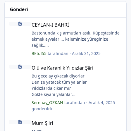
Gönderi
CEYLAN-I BAHRİ
CEYLAN-I BAHRİ
*
Bastonunda kış armutları asılı, Küpeştesinde
ekmek ayvaları... kaleminize yüreğinize
sağlık.....
BEtül55
tarafından ·
Aralik 31, 2025
Ölü ve Karanlık Yıldızlar Şiiri
Ölü ve Karanlık Yıldızlar Şiiri
*
Bu gece ay çıkacak diyorlar
Denize yatacak tüm yalanlar
Yıldızlarda çıkar mı?
*
Gökte siyahı yalanlar
*
Ölü ve karanlık yıldızlar
Serenay_OZKAN
tarafından ·
Aralik 4, 2025
Ayı sarhoş etmişler
gönderildi
Ay kesilmiş kızıl, kızıl
*
Mum Şiiri
Ölü ve karanlık bir yıldızdır yalanlar.
Mum Şiiri
(Serenay Özkan, Viata)