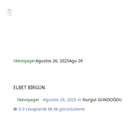
likevoyager
Agustos 26, 2025
Agu 26
*
ELBET BİRGÜN
ELBET BİRGÜN
likevoyager
·
Agustos 26, 2025
in
Nurgül GÜNDOĞDU
0 cevaplar
6k görüntüleme