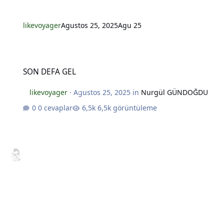
likevoyager
Agustos 25, 2025
Agu 25
SON DEFA GEL
SON DEFA GEL
likevoyager
·
Agustos 25, 2025
in
Nurgül GÜNDOĞDU
0 cevaplar
6,5k görüntüleme
*
*
*