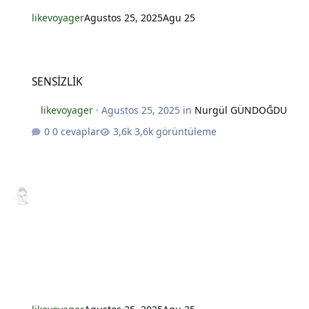
likevoyager
Agustos 25, 2025
Agu 25
SENSİZLİK
SENSİZLİK
*
likevoyager
·
Agustos 25, 2025
in
Nurgül GÜNDOĞDU
0 cevaplar
3,6k görüntüleme