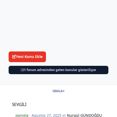
*
Yeni Konu Ekle
1 forum adresinden gelen konular gösteriliyor
SIRALA
SEVGİLİ
SEVGİLİ
ogniela
·
Agustos 27, 2025
in
Nurgül GÜNDOĞDU