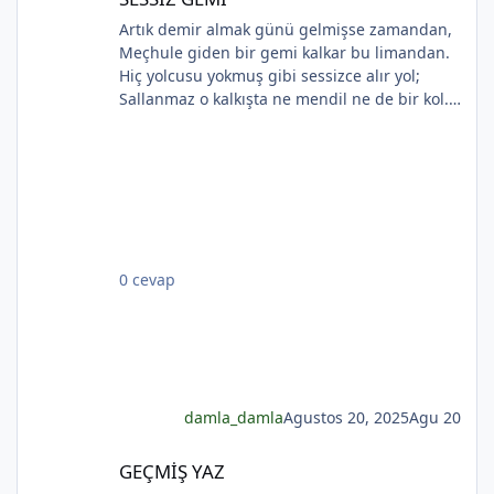
Artık demir almak günü gelmişse zamandan,
Meçhule giden bir gemi kalkar bu limandan.
*
Hiç yolcusu yokmuş gibi sessizce alır yol;
*
Sallanmaz o kalkışta ne mendil ne de bir kol.
Rıhtımda kalanlar bu seyahatten elemli,
Günlerce siyah ufka bakar gözleri nemli.
Biçare gönüller. Ne giden son gemidir bu.
Hicranlı hayatın ne de son matemidir bu.
*
Dünyada sevilmiş ve seven nafile bekler;
Bilmez ki, giden sevgililer dönmeyecekler. Bir
çok gidenin her biri memnun ki yerinden. Bir
0 cevap
çok seneler geçti; dönen yok seferinden
*
damla_damla
Agustos 20, 2025
Agu 20
GEÇMİŞ YAZ
GEÇMİŞ YAZ