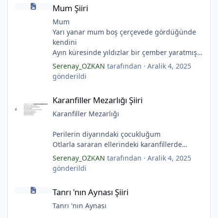
Mum Şiiri
Ölü ve karanlık bir yıldızdır yalanlar.
Mum Şiiri
(Serenay Özkan, Viata)
Mum
Yarı yanar mum boş çerçevede gördüğünde
kendini
Ayın küresinde yıldızlar bir çember yaratmış
Çocukların rüyalarını.
Serenay_OZKAN
tarafından ·
Aralik 4, 2025
Gıcırdayan tahta evimizdeki mumlar
gönderildi
Bizi bizlere gösteren fenermiş.
Karanfiller Mezarlığı Şiiri
Bataklıkların çevirdiği ormanda
Karanfiller Mezarlığı Şiiri
Fenerler bir başka yanarmış.
Hayalin gerçeğinde susmayan sesini
Karanfiller Mezarlığı
Duymayanlar duyarmış.
Aşıklar evlerinde ailelerini sayarmış.
Perilerin diyarındaki çocukluğum
Sular ateşi söndürür derler
Otlarla sararan ellerindeki karanfillerde
Aşıklar evinde ateş yükselirmiş
Yarım kalan anneler
Serenay_OZKAN
tarafından ·
Aralik 4, 2025
Çerçeveler bir olur, sokaklar birleştiğinde
Pas tutan yüreklerle yeşil mezarlıkta hayaller
gönderildi
Evler bir olur aşıklar evinde.
Tuzlu nehirdeki soğukluğum
Tanrı 'nın Aynası Şiiri
Çerçevelerdeki mumların ateşi yükselirmiş.
Gözlerin koparıldığı aynalarda
Tanrı 'nın Aynası Şiiri
(Serenay Özkan)
Kuru topraklar küf tutar
Karanfiller mezarlığında.
Tanrı 'nın Aynası
(Serenay Özkan)