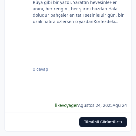
Rüya gibi bir yazdı. Yarattın hevesinleHer
*
anını, her rengini, her şiirini hazdan.Hala
doludur bahçeler en tatlı sesinle!Bir gün, bir
uzak hatıra özlersen o yazdanKörfezdeki
*
dalgın suya bir bak, göreceksin:Geçmiş
*
gecelerden biri durmakta derinden;Mehtap...
iri güller... ve senin en güzel aksin...Velhasıl o
rüya duruyor yerli yerinde!YAHYA KEMAL
BEYATLI
0 cevap
*
likevoyager
Agustos 24, 2025
Agu 24
Tümünü Görüntüle