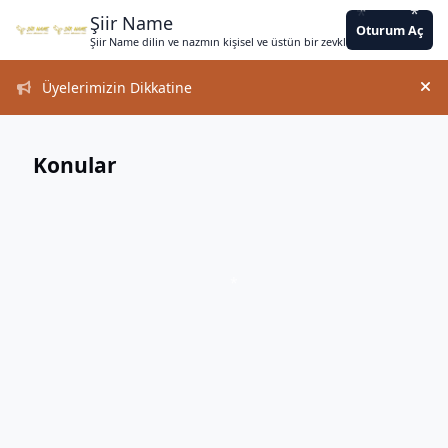
Jump to content
*
*
*
*
*
*
*
*
*
*
*
*
Şiir Name
Oturum Aç
Şiir Name dilin ve nazmın kişisel ve üstün bir zevkle bir arada kullanımın
Üyelerimizin Dikkatine
Duy
Konular
*