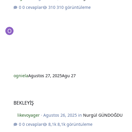
0 cevaplar
310 görüntüleme
*
ogniela
Agustos 27, 2025
Agu 27
*
BEKLEYİŞ
BEKLEYİŞ
likevoyager
·
Agustos 26, 2025
in
Nurgül GÜNDOĞDU
0 cevaplar
8,1k görüntüleme