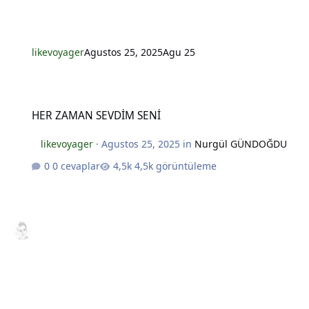
*
*
likevoyager
Agustos 25, 2025
Agu 25
HER ZAMAN SEVDİM SENİ
HER ZAMAN SEVDİM SENİ
likevoyager
·
Agustos 25, 2025
in
Nurgül GÜNDOĞDU
0 cevaplar
4,5k görüntüleme