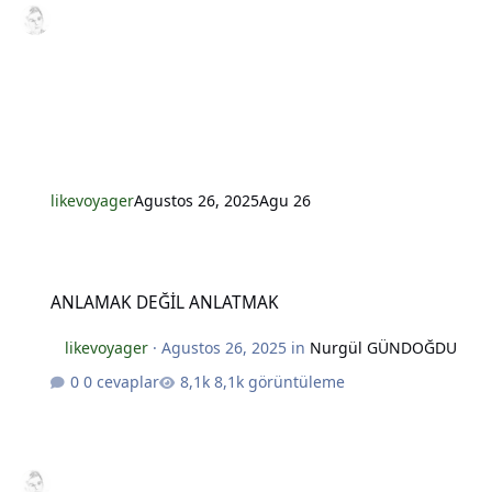
*
*
likevoyager
Agustos 26, 2025
Agu 26
ANLAMAK DEĞİL ANLATMAK
ANLAMAK DEĞİL ANLATMAK
likevoyager
·
Agustos 26, 2025
in
Nurgül GÜNDOĞDU
0 cevaplar
8,1k görüntüleme