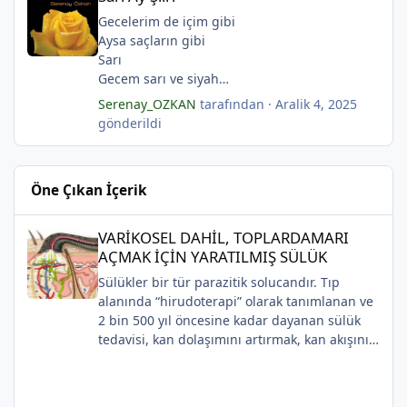
Bağırır
Kaldırımlardayım; üstte siyah bir martı
Durur
Beyazlan eski yağmurda
Gecelerim de içim gibi
Yeşil saçlı kadın "şiir"diye
Maviydi, mavi bulutlar
Aysa saçların gibi
*
Ve siyah şal yere düşer
Rüzgâr siyah bir kuştu
Sarı
Yeşil saçlı kadının göğüsleri
Gökte çıkmazken yıldızlar
Gecem sarı ve siyah
Şairin kalemine...
Ve ansızın bir rüzgâr dağıtır saçlarımı.
Sayıklıyor ağaçların dalları adını
Serenay_OZKAN
tarafından ·
Aralik 4, 2025
(Serenay Özkan)
(Serenay Özkan, Viata)
Güneş doğmayacak
gönderildi
Gecelerinse tatlı yalnızlığı
Gecelerim de içim gibi
Aysa saçların gibi
Öne Çıkan İçerik
Sarı...
(Serenay Özkan)
VARİKOSEL DAHİL, TOPLARDAMARI AÇMAK İÇİN YARATILMIŞ SÜ
VARİKOSEL DAHİL, TOPLARDAMARI
AÇMAK İÇİN YARATILMIŞ SÜLÜK
*
Sülükler bir tür parazitik solucandır. Tıp
alanında “hirudoterapi” olarak tanımlanan ve
2 bin 500 yıl öncesine kadar dayanan sülük
tedavisi, kan dolaşımını artırmak, kan akışını
iyileştirmek ve iyileşmeyi desteklemek için
yaraya sülük uygulanmasını içerir.
Uygulaması zaman içinde değişiklik gösterse