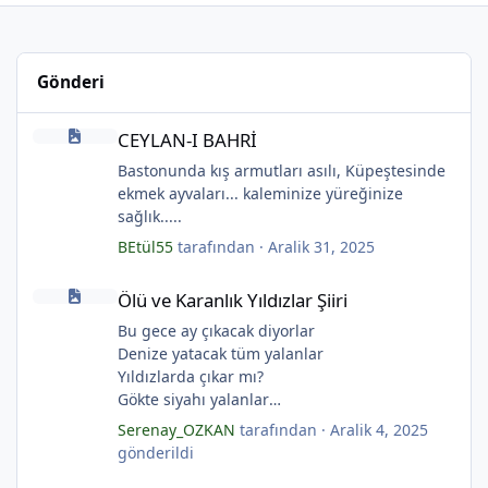
Gönderi
CEYLAN-I BAHRİ
CEYLAN-I BAHRİ
Bastonunda kış armutları asılı, Küpeştesinde
ekmek ayvaları... kaleminize yüreğinize
sağlık.....
BEtül55
tarafından ·
Aralik 31, 2025
Ölü ve Karanlık Yıldızlar Şiiri
Ölü ve Karanlık Yıldızlar Şiiri
Bu gece ay çıkacak diyorlar
Denize yatacak tüm yalanlar
Yıldızlarda çıkar mı?
Gökte siyahı yalanlar
Ölü ve karanlık yıldızlar
Serenay_OZKAN
tarafından ·
Aralik 4, 2025
Ayı sarhoş etmişler
gönderildi
Ay kesilmiş kızıl, kızıl
*