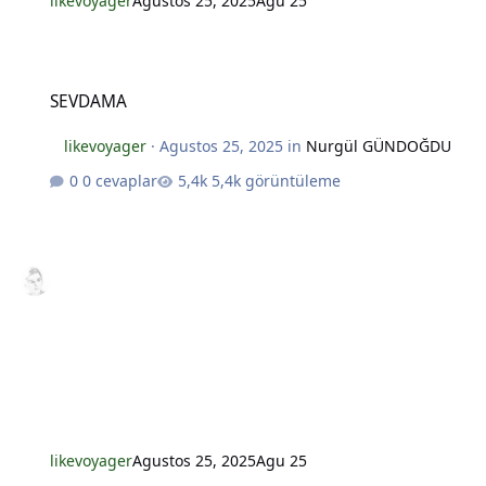
likevoyager
Agustos 25, 2025
Agu 25
SEVDAMA
SEVDAMA
likevoyager
·
Agustos 25, 2025
in
Nurgül GÜNDOĞDU
0 cevaplar
5,4k görüntüleme
*
*
likevoyager
Agustos 25, 2025
Agu 25