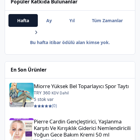
Popüler Katkıda Bulunanlar
Hafta
Ay
Yıl
Tüm Zamanlar
Bu hafta itibar ödülü alan kimse yok.
En Son Ürünler
Miorre Yüksek Bel Toparlayıcı Spor Taytı
Miorre Yüksek Bel Toparlayıcı Spor Taytı
TRY 360
KDV Dahil
5 stok var
(0)
Pierre Cardin Gençleştirici, Yaşlanma Karşıtı Ve Kırışıklık Gider
Pierre Cardin Gençleştirici, Yaşlanma
Karşıtı Ve Kırışıklık Giderici Nemlendiricili
Yoğun Gece Bakım Kremi 50 ml