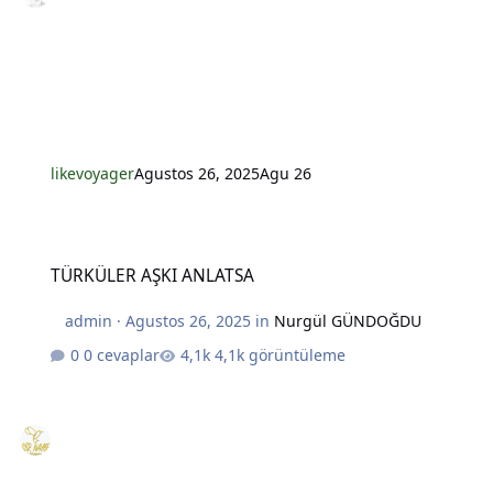
likevoyager
Agustos 26, 2025
Agu 26
TÜRKÜLER AŞKI ANLATSA
TÜRKÜLER AŞKI ANLATSA
admin
·
Agustos 26, 2025
in
Nurgül GÜNDOĞDU
0 cevaplar
4,1k görüntüleme