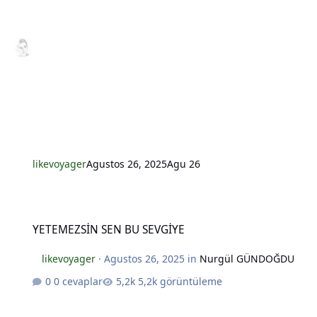
*
likevoyager
Agustos 26, 2025
Agu 26
YETEMEZSİN SEN BU SEVGİYE
YETEMEZSİN SEN BU SEVGİYE
likevoyager
·
Agustos 26, 2025
in
Nurgül GÜNDOĞDU
0 cevaplar
5,2k görüntüleme