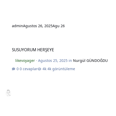
admin
Agustos 26, 2025
Agu 26
SUSUYORUM HERŞEYE
SUSUYORUM HERŞEYE
likevoyager
·
Agustos 25, 2025
in
Nurgül GÜNDOĞDU
0 cevaplar
4k görüntüleme