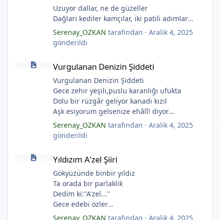
Uzuyor dallar, ne de güzeller
*
"Karanfiller Mezarlığı" adlı şiiri Yaşama Uğraşı
Dağları kediler kamçılar, iki patili adımlar
*
Fanzin'in 27. sayısında 2025'te yayımlanmıştır.
Sonsuza kadar bahar
*
Serenay_OZKAN
tarafından ·
Aralik 4, 2025
Kestane dallar efsunkār
gönderildi
Ormanla maviye kilitli
Vurgulanan Denizin Şiddeti
Kadife gecede kuşlar kesildi
Vurgulanan Denizin Şiddeti
Sahip olmadığımız rüyalarda yağmurla
gözyaşı Tanrı’nın aynası, kedili kapı
Vurgulanan Denizin Şiddeti
Sonsuza kadar bahar
Gece zehir yeşili,puslu karanlığı ufukta
Kestane dallar efsunkâr
Dolu bir rüzgâr geliyor kanadı kızıl
Sahip olmadığımız rüyalarda yağmurla
Aşk esiyorum gelsenize ehâlî! diyor
gözyaşı Tanrı’nın aynası, kedili kapı
Yahut bilmiyor gülüm
Serenay_OZKAN
tarafından ·
Aralik 4, 2025
Bir ay gibi... Donuk...
İçimde bir denizin şiddeti güz yağmurlarını
gönderildi
Bir çocuk gibi içine bürünmüş
bırakıyor
Yıldızım A'zel Şiiri
Gökyüzüne baksana
Şimdi gelirim de nasıl takacaksın kanadı?
Yıldızım A'zel Şiiri
Kefenim yıldızlara gömülmüş.
Yağmurda kuşlar uçamaz ki.
(Serenay Özkan,Viata)
(Serenay Özkan)
Gökyüzünde binbir yıldız
Ta orada bir parlaklık
Dedim ki:"A'zel..."
Gece edebi özler
Bir yağmur
Serenay_OZKAN
tarafından ·
Aralik 4, 2025