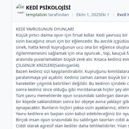
KEDİ PSİKOLOJİSİ
temptation
tarafından
Ekim 1, 2025
Eki 1
Evcil
KEDİ YAVRUSUNUN OYUNLARI
Küçük yırtıcı daima oyun için fırsat kollar. Kedi yavrusu 
sizin bacağınız onun için bir eğlencedir. Bu avcılık içgüdü
sinek, hatta kendi kuyruğunun ucu ona bir eğlence oluşturur.
ilgilenmemesini sağlamak için ona oyuncak , top, kauçuk fare
arasında yuvarlamaktan büyük zevk alır. Kısaca kediniz ev
ÇILGINLIK KRİZLERİ(Saldırganlık)
Bazen kediniz sizi kaygılandırabilir. Kuyruğunu kımıldatarak
yaralanmaya yol açabilir. Kediniz zaman zaman büyük bir co
*
hareketler çılgınlık belirtileri değildir. Bu kedinin içindek
sonra kediniz önce olduğu gibi mırıldanarak hiçbir şey olm
Tüm yavru memelilerde oyun sırasındaki saldırgan davranışl
bir köşede saklandıktan sonra bir objeye avına yaklaşır gibi
oynayacaktır. Bunların hiçbiri yoksa sizin ayaklarınız, elleri
Yavru kedilere en baştan sizin kabul edebileceğiniz bir oyu
Birçok insan oyun sırasındaki bu saldırgan tavırları ciddi a
Ciddi olarak agresif olan kediler daha tehlikelidirler. Yıla