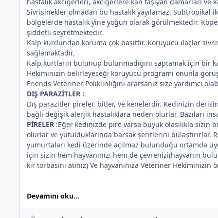
hastalık akciğerleri, akciğerlere kan taşıyan damarları ve 
Sivrisinekler olmadan bu hastalık yayılamaz. Subtropikal ik
bölgelerde hastalık yine yoğun olarak görülmektedir. Köpekl
şiddetli seyretmektedir.
Kalp kurdundan koruma çok basittir. Koruyucu ilaçlar sivrisi
sağlamaktadır.
Kalp kurtların bulunup bulunmadığını saptamak için bir ka
Hekiminizin belirleyeceği koruyucu programı onunla görüşü
Friends Veteriner Poliklinliğini ararsanız size yardımcı olabi
DIŞ PARAZİTLER :
Dış parazitler pireler, bitler, ve kenelerdir. Kedinizin der
bağlı değişik alerjik hastalıklara neden olurlar. Bazıları ins
PİRELER
:Eğer kedinizde pire varsa büyük olasılıkla sizin 
olurlar ve yutulduklarında barsak şeritlerini bulaştırırlar.
yumurtaları kedi üzerinde açılmaz bulunduğu ortamda uygu
için sizin hem hayvanınızı hem de çevrenizi(hayvanın bulund
kir torbasını atınız) Ve hayvanınıza Veteriner Hekiminizin öne
Devamını oku...