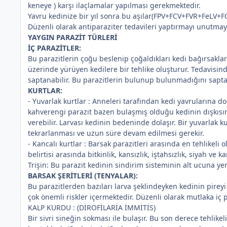
keneye ) karşı ilaçlamalar yapılması gerekmektedir.
*
Yavru kedinize bir yıl sonra bu aşılar(FPV+FCV+FVR+FeLV+FChl
Düzenli olarak antiparaziter tedavileri yaptırmayı unutmay
YAYGIN PARAZİT TÜRLERİ
İÇ PARAZİTLER:
Bu parazitlerin çoğu beslenip çoğaldıkları kedi bağırsakla
üzerinde yürüyen kedilere bir tehlike oluşturur. Tedavisin
saptanabilir. Bu parazitlerin bulunup bulunmadığını saptam
KURTLAR:
*
- Yuvarlak kurtlar : Anneleri tarafından kedi yavrularına 
kahverengi parazit bazen bulaşmış olduğu kedinin dışkısınd
verebilir. Larvası kedinin bedeninde dolaşır. Bir yuvarlak
tekrarlanması ve uzun süre devam edilmesi gerekir.
- Kancalı kurtlar : Barsak parazitleri arasında en tehlikel
belirtisi arasında bitkinlik, kansızlık, iştahsızlık, siyah ve kan
Trişin: Bu parazit kedinin sindirim sisteminin alt ucuna yer
BARSAK ŞERİTLERİ (TENYALAR):
Bu parazitlerden bazıları larva şeklindeyken kedinin pireyi 
çok önemli riskler içermektedir. Düzenli olarak mutlaka iç 
KALP KURDU : (DİROFİLARİA İMMİTİS)
Bir sivri sineğin sokması ile bulaşır. Bu son derece tehlike