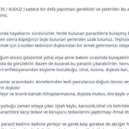
 / KUDUZ ) sadece bir defa yapılması gereklidir ve yeterlidir. Bu aş
ınız.
rında hayatlarını sürdürürler. Yerde bulunan parazitlerle bulaşmış
den sonra köpeğinizi dışkı bulunan yerlerden uzak tutunuz. Teşhisle
ak için o sizden kedinizin dışkısından bir örnek getirmenizi isteye
doğum öncesi (plazental yolla) veya anne bakımı sırasında bulaşabil
a da görülebilir. Bazen de kusarak bu paraziti çıkarabilirler. Yavr
 kurt enfeksiyonundan büyüme bozukluğu, ishal, kusma, dışkıda kan, 
i olanlar arasındadır. Annelerinden kedi yavrularına doğum öncesi ve
lı dışkıdır.
leşir ve kronik barsak iltihaplanmasına, dışkıda mukus, kilo kaybı ve
yuttuğu zaman ortaya çıkar. İştah kaybı, kansızlık,ishal v.b belirtile
parazitlere karşı tedavi ve koruyucu tedavilerini yaptırmayı ihmal e
li parazit kedinin kalbine yerleşir ve gerek kalp gerekse de akciğer