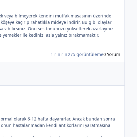
erek veya bilmeyerek kendini mutfak masasının üzerinde
öşeye kaçırıp rahatlıkla mideye indirir. Bu gibi olaylar
aşarabilirsiniz. Onu ses tonunuzu yükselterek azarlayınız
e yemekler ile kedinizi asla yalnız bırakmamaktır.
275 görüntüleme
0 Yorum
*
r normal olarak 6-12 hafta dayanırlar. Ancak bundan sonra
ek onun hastalanmadan kendi antikorlarını yaratmasına