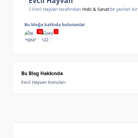
Evcil Hayvan
Evcil Hayvan tarafından
Hobi & Sanat
'de yazılan bi
Bu bloğa katkıda bulunanlar
10
1
*
Bu Blog Hakkında
Evcil Hayvan Konuları
Entries in this blog