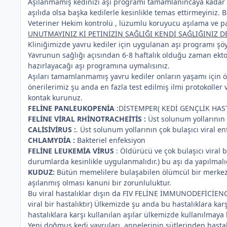
Aşılanmamış kedinizi aşı programı tamamlanıncaya kadar l
aşılıda olsa başka kedilerle kesinlikle temas ettirmeyiniz. 
Veteriner Hekim kontrolü , lüzumlu koruyucu aşılama ve pa
UNUTMAYINIZ Kİ PETİNİZİN SAĞLIĞI KENDİ SAĞLIĞINIZ D
Kliniğimizde yavru kediler için uygulanan aşı programı şöy
Yavrunun sağlığı açısından 6-8 haftalık olduğu zaman ektopa
hazırlayacağı aşı programına uymalısınız.
Aşıları tamamlanmamış yavru kediler onların yaşamı için öne
önerilerimiz şu anda en fazla test edilmiş ilmi protokoller v
kontak kurunuz.
FELİNE PANLEUKOPENİA
:DİSTEMPER( KEDİ GENÇLİK HASTAL
FELİNE VİRAL RHİNOTRACHEİTİS :
Üst solunum yollarının 
CALİSİVİRUS :
. Üst solunum yollarının çok bulaşıcı viral 
CHLAMYDİA :
Bakteriel enfeksiyon
FELİNE LEUKEMİA VİRUS
: Öldürücü ve çok bulaşıcı viral
durumlarda kesinlikle uygulanmalıdır.) bu aşı da yapılmalıd
KUDUZ:
Bütün memelilere bulaşabilen ölümcül bir merkezi 
aşılanmış olması kanuni bir zorunluluktur.
Bu viral hastalıklar dışın da FIV FELİNE İMMUNODEFİCİENCY
viral bir hastalıktır) Ülkemizde şu anda bu hastalıklara 
hastalıklara karşı kullanılan aşılar ülkemizde kullanılmaya 
Yeni doğmuş kedi yavruları, annelerinin sütlerinden hastal