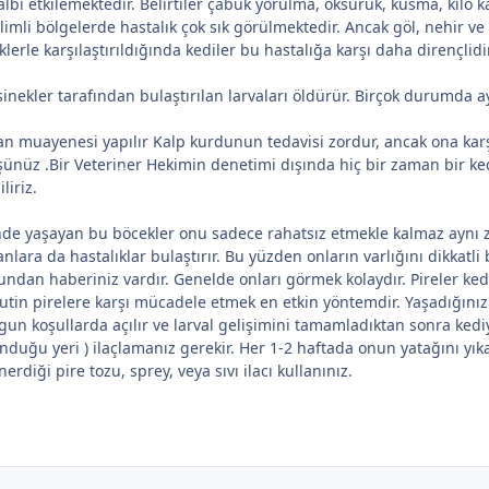
kalbi etkilemektedir. Belirtiler çabuk yorulma, öksürük, kusma, kil
limli bölgelerde hastalık çok sık görülmektedir. Ancak göl, nehir v
erle karşılaştırıldığında kediler bu hastalığa karşı daha dirençlid
nekler tarafından bulaştırılan larvaları öldürür. Birçok durumda ayl
n muayenesi yapılır Kalp kurdunun tedavisi zordur, ancak ona karşı
nüz .Bir Veteriner Hekimin denetimi dışında hiç bir zaman bir kedi
liriz.
isinde yaşayan bu böcekler onu sadece rahatsız etmekle kalmaz aynı z
anlara da hastalıklar bulaştırır. Bu yüzden onların varlığını dikkatli 
bundan haberiniz vardır. Genelde onları görmek kolaydır. Pireler ked
 Rutin pirelere karşı mücadele etmek en etkin yöntemdir. Yaşadığınız
n koşullarda açılır ve larval gelişimini tamamladıktan sonra kedi
uğu yeri ) ilaçlamanız gerekir. Her 1-2 haftada onun yatağını yıkayı
rdiği pire tozu, sprey, veya sıvı ilacı kullanınız.
*