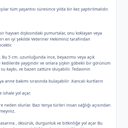
ılar tüm yaşantısı süresince yılda bir kez yaptırılmalıdır.
 bir hayvan dışkısındaki yumurtalar, onu koklayan veya
*
ri en iyi şekilde Veteriner Hekiminiz tarafından
cektir.
ir. Bu 5 cm. uzunluğunda ince, beyazımsı veya açık
u kedilerde yaygındır ve onlara şişkin göbekli bir görünüm
su kaybı, ve bazen zattüre oluşabilir. Tedavinin
ya anne bakımı sırasında bulaşabilir .Kancalı kurtların
 ishale yol açar.
*
re neden olurlar. Bazı tenya türleri insan sağlığı açısından
tmeyiniz.
 hasarına , öksürük, durgunluk ve bitkinliğe yol açar Bu