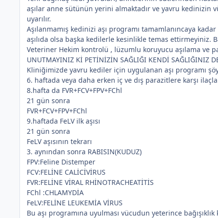
aşılar anne sütünün yerini almaktadır ve yavru kedinizin 
uyarılır.
Aşılanmamış kedinizi aşı programı tamamlanıncaya kadar l
aşılıda olsa başka kedilerle kesinlikle temas ettirmeyiniz. 
Veteriner Hekim kontrolü , lüzumlu koruyucu aşılama ve pa
UNUTMAYINIZ Kİ PETİNİZİN SAĞLIĞI KENDİ SAĞLIĞINIZ D
Kliniğimizde yavru kediler için uygulanan aşı programı şöy
6. haftada veya daha erken iç ve dış parazitlere karşı ilaç
8.hafta da FVR+FCV+FPV+FChl
21 gün sonra
FVR+FCV+FPV+FChl
9.haftada FeLV ilk aşısı
21 gün sonra
FeLV aşısının tekrarı
3. aynından sonra RABISIN(KUDUZ)
FPV:Feline Distemper
FCV:FELİNE CALİCİVİRUS
FVR:FELİNE VİRAL RHİNOTRACHEATİTİS
FChl :CHLAMYDİA
FeLV:FELİNE LEUKEMİA VİRUS
Bu aşı programına uyulması vücudun yeterince bağışıklık kaz