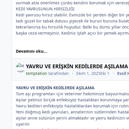
vurmak asla önerilmez çünkü kendini korumak için vereceği te
KEDİ YAVRUSUNUN HIRSIZLIĞI
Kedi yavrusu hırsız olabilir. Evinizde bir yerden diğer b
tadı güzel bir tabak dolusu yiyecek ile burun buruna bulabi
tekrarlanırsa bu hırsızlık huyudur. Belki bu dürtü yıllar ö
başka ceza vermeyiniz. Kediniz iştah açıcı bir yemek aşırmak
Devamını oku...
YAVRU VE ERİŞKİN KEDİLERDE AŞILAM
temptation
tarafından
Ekim 1, 2025
Eki 1
Evcil
YAVRU VE ERİŞKİN KEDİLERDE AŞILAMA
Tüm aşı programları için veteriner hekiminize başvurmalıs
*
Aşılar petinizi birçok enfeksiyöz hastalıktan korunmaya yar
Yavru kedileri enfeksiyöz hastalıklardan korumak için rutin
Yeni doğmuş kedi yavruları, annelerinin sütlerinden hastalı
aşılar anne sütünün yerini almaktadır ve yavru kedinizin 
uyarılır.