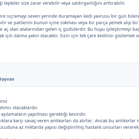
pkiler size zarar verebilir veya saldırganlığını arttırabilir.
ir yere sıçramayı seven yerinde duramayan kedi yavrusu bir gün bil
lir ve patilerini bunun içine sokması veya bir parça yemek alıp bir k
nce aç olan atalarından gelen iç güdülerdir. Bu huyu iyileştirmeyi b
 için daima yakın olacaktır. Sizin için tek çare kedinizi gözlemek v
*
A
 Hayvan
ınız
dımcı olacaklardır.
 aşılamaların yapılması gerektiği kesindir.
klara karşı savaş veren antikorları da alırlar.. Ancak bu antikorla
vücuduna az miktarda yapısı değiştirilmiş hastalık unsurları verer