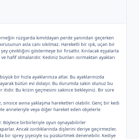
ır. Örneğin rüzgarda kımıldayan perde yanından geçerken
rusunun asla canı sıkılmaz. Hareketli bir ışık, uçan bir
y çevikliğini göstermeye bir fırsattır. Kırılacak eşyalarla
 ve hafif olmalarıdır. Kediniz bunları ısırmaktan ayakları
*
büyük bir hızla ayaklarınıza atlar. Bu ayaklarınızda
tlayarak bütün evi dolaşır. Bu durumda sakin olunuz bu
r itidir. Bu krizin geçmesini sakince bekleyiniz. Bir süre
sinsice avına yaklaşma hareketleri olabilir. Genç bir kedi
iyle anneleriyle veya diğer hareket eden objelerle
 Böylece birbirleriyle oyun oynayabilirler
aparlar. Ancak ısırdıklarında dişlerini deriye geçirmezler.
ında bir sprey şişesiyle su püskürtmek denenebilir. Kediye