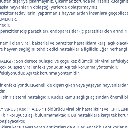
ütfen dışarıya çıkarmayınız. Çıkarmak zorunda kalırsanız kucağın
*
Başka hayvanların dolaştığı yerlerde dolaştırmayınız.
raziter tedavilerini yaptırmanız hayvanlardan insanlara geçebilec
EMEKTİR.
ledir.
razitler (dış parazitler), endoparazitler (iç parazitler)den arındır
mli olan viral, bakteriel ve paraziter hastalıklara karşı açık olaca
e hayvan sağlığını tehdit edici hastalıklarla ilgilidir. Eğer herhangi 
IĞI) : Son derece bulaşıcı ve çoğu kez ölümcül bir viral enfeksi
çok bulaşıcı viral enfeksiyonudur. Aşı tek korunma yöntemidir.
enfeksiyonudur. Aşı tek korunma yöntemidir.
 bir enfeksiyondur.(Genellikle dışarı çıkan veya yaşayan hayvanlard
ır.
sinir sistemi hastalığıdır. Kuduz kamu sağlığı açısından önemli b
 VİRUS ( Kedi " AIDS " I öldürücü viral bir hastalıktır.) ve FIP F
karşı bir koruyucu aşı bulunmamaktadır. Bu hastalıklara karşı tek k
*
başlayacaktır.
ıklara karşı savaş veren antikorları da alırlar. Ancak bu antikorlar