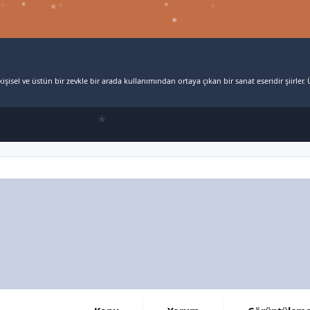
*
*
*
*
*
*
*
*
*
şisel ve üstün bir zevkle bir arada kullanımından ortaya çıkan bir sanat eseridir şiirler. Ü
*
*