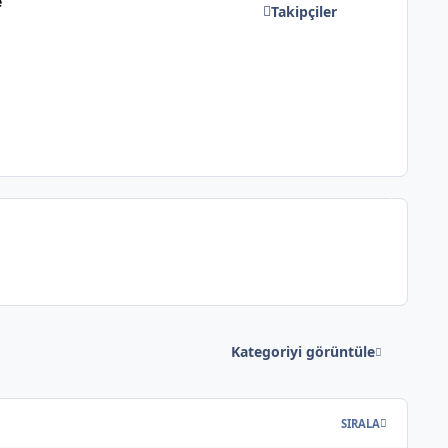
e
Takipçiler
*
*
Kategoriyi görüntüle
SIRALA