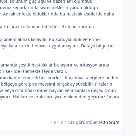
o kaybı, solunum güçlüğü ve bazen ani ölümdür.
*
e deniz kenarlarında sivrisineklerin yoğun olduğu
ir. Ancak enfekte olduklarında bu hastalık kedilerde daha
ık olarak kullanılan tabletler etkili bir koruma
 önlem almak kolaydır. Bu konuyla ilgili Veteriner
ye kalp kurdu tedavisi uygulamayınız. Detaylı bilgi için
amanda çeşitli hastalıklar bulaştırır ve iritasyonlarına
bir şekilde izlemekte fayda vardır.
inin kanını emerek beslenirler . Kaşıntıya ,alerjilere neden
 bölgeye göre,pire mevsimi birçok ay sürebilir. Pirelerin
ye veya ortamdaki diğer hayvan ve insanlara geçer. Onun
nız. Halıları ve aralıkları iyice makineden geçiriniz.(sonra
231 görüntüleme
0 Yorum