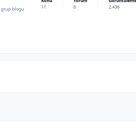
Konu
Yorum
görüntülem
11
0
2.436
r grup blogu
*