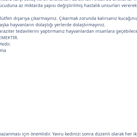
vücuduna az miktarda yapısı değiştirilmiş hastalık unsurları verer
ütfen dışarıya çıkarmayınız. Çıkarmak zorunda kalırsanız kucağın
Başka hayvanların dolaştığı yerlerde dolaştırmayınız.
raziter tedavilerini yaptırmanız hayvanlardan insanlara geçebilec
EMEKTİR.
ledir.
lama
anması için önemlidir. Yavru kedinizi sonra düzenli olarak her iki a