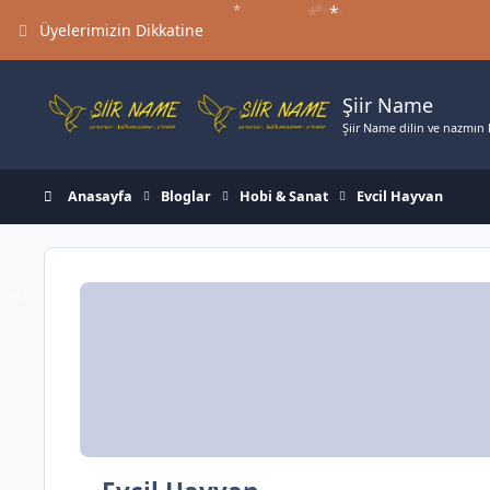
*
*
Jump to content
*
Üyelerimizin Dikkatine
Şiir Name
Şiir Name dilin ve nazmın ki
Anasayfa
Bloglar
Hobi & Sanat
Evcil Hayvan