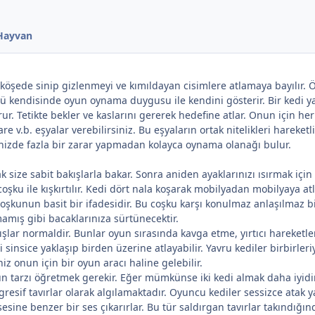
 Hayvan
bir köşede sinip gizlenmeyi ve kımıldayan cisimlere atlamaya bayıl
sü kendisinde oyun oynama duygusu ile kendini gösterir. Bir kedi yav
*
 Tetikte bekler ve kaslarını gererek hedefine atlar. Onun için her şe
 v.b. eşyalar verebilirsiniz. Bu eşyaların ortak nitelikleri hareketli
*
inizde fazla bir zarar yapmadan kolayca oynama olanağı bulur.
 size sabit bakışlarla bakar. Sonra aniden ayaklarınızı ısırmak için 
*
şku ile kışkırtılır. Kedi dört nala koşarak mobilyadan mobilyaya a
i coşkunun basit bir ifadesidir. Bu coşku karşı konulmaz anlaşılmaz bi
amış gibi bacaklarınıza sürtünecektir.
ar normaldir. Bunlar oyun sırasında kavga etme, yırtıcı hareketler, 
 sinsice yaklaşıp birden üzerine atlayabilir. Yavru kediler birbirler
niz onun için bir oyun aracı haline gelebilir.
n tarzı öğretmek gerekir. Eğer mümkünse iki kedi almak daha iyidir.
gresif tavırlar olarak algılamaktadır. Oyuncu kediler sessizce atak y
n sesine benzer bir ses çıkarırlar. Bu tür saldırgan tavırlar takındığ