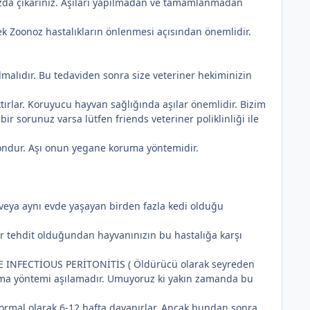
ızda çıkarınız. Aşıları yapılmadan ve tamamlanmadan
ek Zoonoz hastalıkların önlenmesi açısından önemlidir.
ılmalıdır. Bu tedaviden sonra size veteriner hekiminizin
ktırlar. Koruyucu hayvan sağlığında aşılar önemlidir. Bizim
bir sorunuz varsa lütfen friends veteriner poliklinliği ile
yondur. Aşı onun yegane koruma yöntemidir.
a veya aynı evde yaşayan birden fazla kedi olduğu
ir tehdit olduğundan hayvanınızın bu hastalığa karşı
*
ELİNE INFECTİOUS PERİTONİTİS ( Öldürücü olarak seyreden
oruma yöntemi aşılamadır. Umuyoruz ki yakın zamanda bu
 normal olarak 6-12 hafta dayanırlar. Ancak bundan sonra